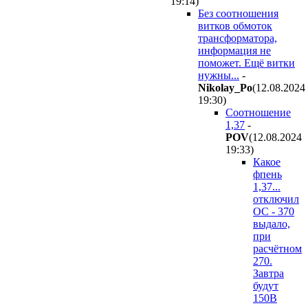
19:14
)
Без соотношения
витков обмоток
трансформатора,
информация не
поможет. Ещё витки
нужны...
-
Nikolay_Po
(12.08.2024
19:30
)
Соотношение
1,37
-
POV
(12.08.2024
19:33
)
Какое
фпень
1,37...
отключил
ОС - 370
выдало,
при
расчётном
270.
Завтра
будут
150В