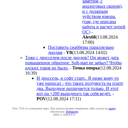
заметим, с
аналоговых скопов),
и с должным
чуйством юмора.
(там, где описана
работа и расчет цепей
ОС)
-
Alex68
(13.08.2024
17:00
)
Поставить снабберы параллельно
диодам
-
Yft
(13.08.2024 14:02
)
Тоже с дросселем после диодов? Он может дать
повышенное обратное. Soft-start не забыл? Чтобы
адских токов не было.
-
Toчкa oпopы
(12.08.2024
16:39
)
И дроссель, и софт старт.. Я ниже кому-то
уже написал - что таких полумоста на плате
два. Выходное различается только. И этот
вот на +200 выходного так себя ведёт.
-
POV
(12.08.2024 17:11
)
Лето 7534 от сотворения мира. При использовании материалов сайта ссылка на
caxapу
обязательна.
Вебмастер
MMI © MMXXVI