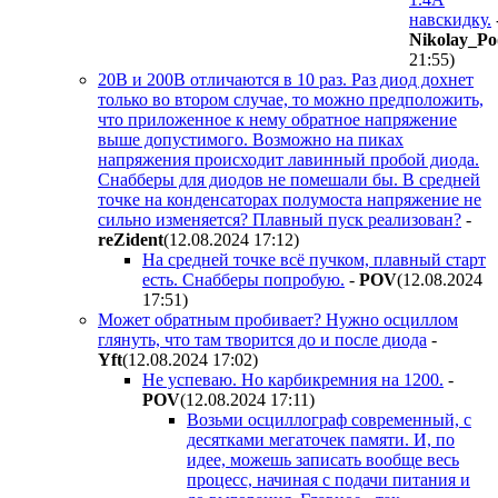
навскидку.
Nikolay_Po
21:55
)
20В и 200В отличаются в 10 раз. Раз диод дохнет
только во втором случае, то можно предположить,
что приложенное к нему обратное напряжение
выше допустимого. Возможно на пиках
напряжения происходит лавинный пробой диода.
Снабберы для диодов не помешали бы. В средней
точке на конденсаторах полумоста напряжение не
сильно изменяется? Плавный пуск реализован?
-
reZident
(12.08.2024 17:12
)
На средней точке всё пучком, плавный старт
есть. Снабберы попробую.
-
POV
(12.08.2024
17:51
)
Может обратным пробивает? Нужно осциллом
глянуть, что там творится до и после диода
-
Yft
(12.08.2024 17:02
)
Не успеваю. Но карбикремния на 1200.
-
POV
(12.08.2024 17:11
)
Возьми осциллограф современный, с
десятками мегаточек памяти. И, по
идее, можешь записать вообще весь
процесс, начиная с подачи питания и