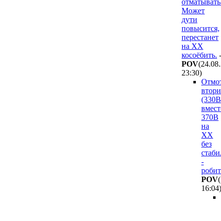
отматывать
Может
дути
повысится,
перестанет
на ХХ
косоёбить.
POV
(24.08
23:30
)
Отмо
втори
(330В
вмест
370В
на
ХХ
без
стаби
-
робит
POV
16:04