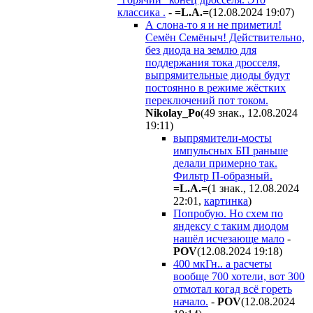
классика .
-
=L.A.=
(12.08.2024 19:07
)
А слона-то я и не приметил!
Семён Семёныч! Действительно,
без диода на землю для
поддержания тока дросселя,
выпрямительные диоды будут
постоянно в режиме жёстких
переключений пот током.
Nikolay_Po
(49 знак., 12.08.2024
19:11
)
выпрямители-мосты
импульсных БП раньше
делали примерно так.
Фильтр П-образный.
=L.A.=
(1 знак., 12.08.2024
22:01
,
картинка
)
Попробую. Но схем по
яндексу с таким диодом
нашёл исчезающе мало
-
POV
(12.08.2024 19:18
)
400 мкГн.. а расчеты
вообще 700 хотели, вот 300
отмотал когад всё гореть
начало.
-
POV
(12.08.2024