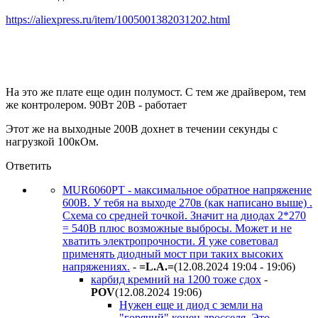
https://aliexpress.ru/item/1005001382031202.html
На это же плате еще один полумост. С тем же драйвером, тем
же контролером. 90Вт 20В - работает
Этот же на выходные 200В дохнет в течении секунды с
нагрузкой 100кОм.
Ответить
MUR6060PT - максимальное обратное напряжение
600В. У тебя на выходе 270в (как написано выше) .
Схема со средней точкой. Значит на диодах 2*270
= 540В плюс возможные выбросы. Может и не
хватить электропрочности. Я уже советовал
применять диодный мост при таких высоких
напряжениях.
-
=L.A.=
(12.08.2024 19:04 - 19:06
)
карбид кремний на 1200 тоже сдох
-
POV
(12.08.2024 19:06
)
Нужен еще и диод с земли на
"горячий" конец дросселя. Это