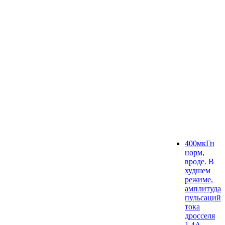
400мкГн
норм,
вроде. В
худшем
режиме,
амплитуда
пульсаций
тока
дросселя
1.4А