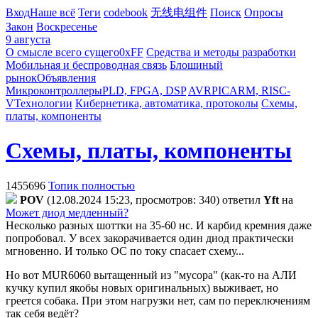
Вход
Наше всё
Теги
codebook
无线电组件
Поиск
Опросы
Закон
Воскресенье
9 августа
О смысле всего сущего
0xFF
Средства и методы разработки
Мобильная и беспроводная связь
Блошиный
рынок
Объявления
Микроконтроллеры
PLD, FPGA, DSP
AVR
PIC
ARM, RISC-
V
Технологии
Кибернетика, автоматика, протоколы
Схемы,
платы, компоненты
Схемы, платы, компоненты
1455696
Топик полностью
POV
(12.08.2024 15:23, просмотров: 340)
ответил
Yft
на
Может диод медленный?
Несколько разных шоттки на 35-60 нс. И карбид кремния даже
попробовал. У всех закорачивается один диод практически
мгновенно. И только ОС по току спасает схему...
Но вот MUR6060 вытащенный из "мусора" (как-то на АЛИ
кучку купил якобы новых оригинальных) выживает, но
греется собака. При этом нагрузки нет, сам по переключениям
так себя ведёт?