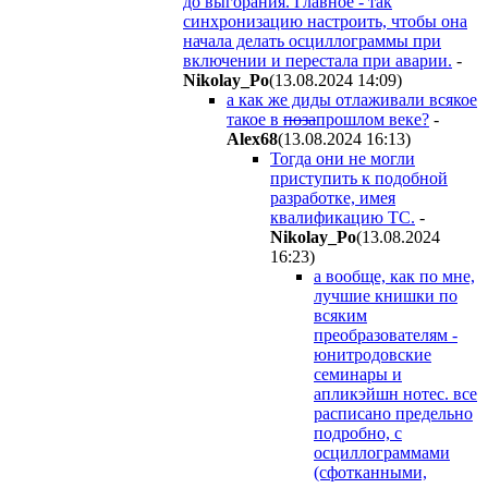
до выгорания. Главное - так
синхронизацию настроить, чтобы она
начала делать осциллограммы при
включении и перестала при аварии.
-
Nikolay_Po
(13.08.2024 14:09
)
а как же диды отлаживали всякое
такое в
поза
прошлом веке?
-
Alex68
(13.08.2024 16:13
)
Тогда они не могли
приступить к подобной
разработке, имея
квалификацию ТС.
-
Nikolay_Po
(13.08.2024
16:23
)
а вообще, как по мне,
лучшие книшки по
всяким
преобразователям -
юнитродовские
семинары и
апликэйшн нотес. все
расписано предельно
подробно, с
осциллограммами
(сфотканными,