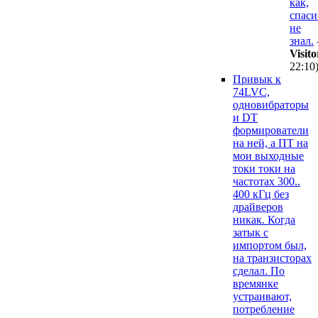
как,
спаси
не
знал.
Visito
22:10
Привык к
74LVC,
одновибраторы
и DT
формирователи
на ней, а ПТ на
мои выходные
токи токи на
частотах 300..
400 кГц без
драйверов
никак. Когда
затык с
импортом был,
на транзисторах
сделал. По
времянке
устраивают,
потребление