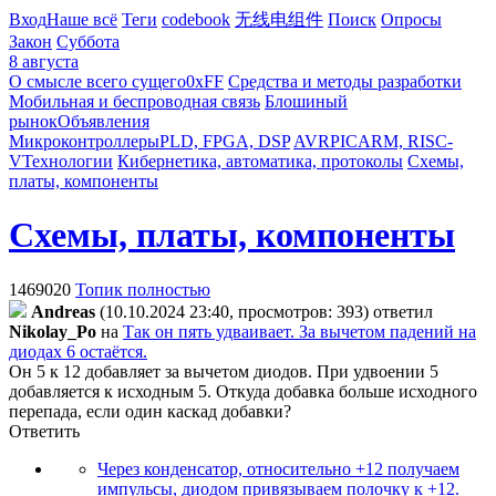
Вход
Наше всё
Теги
codebook
无线电组件
Поиск
Опросы
Закон
Суббота
8 августа
О смысле всего сущего
0xFF
Средства и методы разработки
Мобильная и беспроводная связь
Блошиный
рынок
Объявления
Микроконтроллеры
PLD, FPGA, DSP
AVR
PIC
ARM, RISC-
V
Технологии
Кибернетика, автоматика, протоколы
Схемы,
платы, компоненты
Схемы, платы, компоненты
1469020
Топик полностью
Andreas
(10.10.2024 23:40, просмотров: 393)
ответил
Nikolay_Po
на
Так он пять удваивает. За вычетом падений на
диодах 6 остаётся.
Он 5 к 12 добавляет за вычетом диодов. При удвоении 5
добавляется к исходным 5. Откуда добавка больше исходного
перепада, если один каскад добавки?
Ответить
Через конденсатор, относительно +12 получаем
импульсы, диодом привязываем полочку к +12.