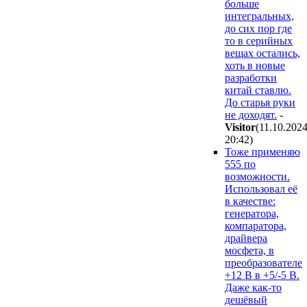
больше
интегральных,
до сих пор где
то в серийных
вещах остались,
хоть в новые
разработки
китай ставлю.
До старья руки
не доходят.
-
Visitor
(11.10.202
20:42
)
Тоже применяю
555 по
возможности.
Использовал её
в качестве:
генератора,
компаратора,
драйвера
мосфета, в
преобразователе
+12 В в +5/-5 В.
Даже как-то
дешёвый