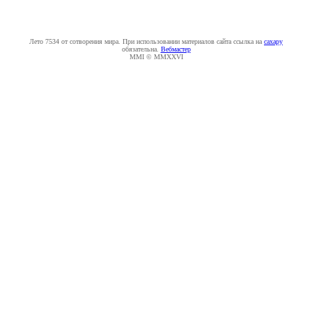
Лето 7534 от сотворения мира. При использовании материалов сайта ссылка на
caxapу
обязательна.
Вебмастер
MMI © MMXXVI