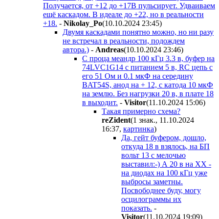
Получается, от +12 до +17В пульсирует. Удваиваем
ещё каскадом. В идеале до +22, но в реальности
+18.
-
Nikolay_Po
(10.10.2024 23:45
)
Двумя каскадами понятно можно, но ни разу
не встречал в реальности, подождем
автора.)
-
Andreas
(10.10.2024 23:46
)
С проца меандр 100 кГц 3.3 в, буфер на
74LVC1G14 с питанием 5 в, RC цепь с
его 51 Ом и 0.1 мкФ на середину
BAT54S, анод на + 12, с катода 10 мкФ
на землю. Без нагрузки 20 в, в плате 18
в выходит.
-
Visitor
(11.10.2024 15:06
)
Такая примерно схема?
reZident
(1 знак., 11.10.2024
16:37
,
картинка
)
Да, гейт буфером, дошло,
откуда 18 в взялось, на БП
вольт 13 с мелочью
выставил:-) А 20 в на ХХ -
на диодах на 100 кГц уже
выбросы заметны.
Посвободнее буду, могу
осцилограммы их
показать.
-
Visitor
(11.10.2024 19:09
)