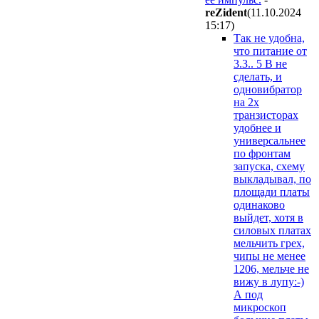
reZident
(11.10.2024
15:17
)
Так не удобна,
что питание от
3.3.. 5 В не
сделать, и
одновибратор
на 2х
транзисторах
удобнее и
универсальнее
по фронтам
запуска, схему
выкладывал, по
площади платы
одинаково
выйдет, хотя в
силовых платах
мельчить грех,
чипы не менее
1206, мельче не
вижу в лупу:-)
А под
микроскоп