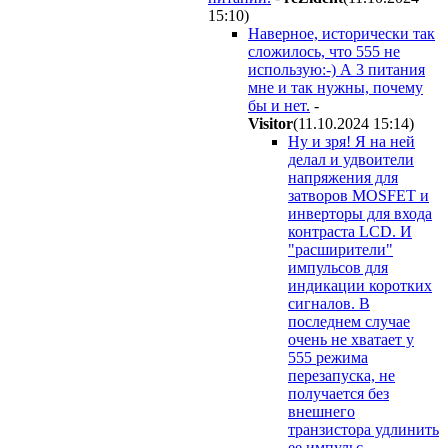
15:10
)
Наверное, исторически так
сложилось, что 555 не
использую:-) А 3 питания
мне и так нужны, почему
бы и нет.
-
Visitor
(11.10.2024 15:14
)
Ну и зря! Я на ней
делал и удвоители
напряжения для
затворов MOSFET и
инверторы для входа
контраста LCD. И
"расширители"
импульсов для
индикации коротких
сигналов. В
последнем случае
очень не хватает у
555 режима
перезапуска, не
получается без
внешнего
транзистора удлинить
ее импульс.
-