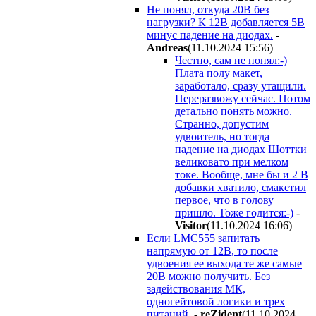
Не понял, откуда 20В без
нагрузки? К 12В добавляется 5В
минус падение на диодах.
-
Andreas
(11.10.2024 15:56
)
Честно, сам не понял:-)
Плата полу макет,
заработало, сразу утащили.
Переразвожу сейчас. Потом
детально понять можно.
Странно, допустим
удвоитель, но тогда
падение на диодах Шоттки
великовато при мелком
токе. Вообще, мне бы и 2 В
добавки хватило, смакетил
первое, что в голову
пришло. Тоже годится:-)
-
Visitor
(11.10.2024 16:06
)
Если LMC555 запитать
напрямую от 12В, то после
удвоения ее выхода те же самые
20В можно получить. Без
задействования МК,
одногейтовой логики и трех
питаний.
-
reZident
(11.10.2024