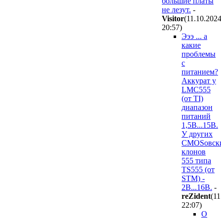
большие платы
не лезут.
-
Visitor
(11.10.202
20:57
)
Эээ ... а
какие
проблемы
с
питанием?
Аккурат у
LMC555
(от TI)
диапазон
питаний
1,5В...15В.
У других
CMOSовск
клонов
555 типа
TS555 (от
STM) -
2В...16В.
-
reZident
(11
22:07
)
О