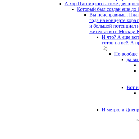
А хор Пятницкого - тоже для прол
Который был создан еще до 
Вы неисправимы. План 
года на концерте хора
и большой потенциал н
жительство в Москву. 
И что? А еще всп
готов на всё. А 
-2
)
Но вообще 
да вы
Вот и
И метро, и Днеп
Л