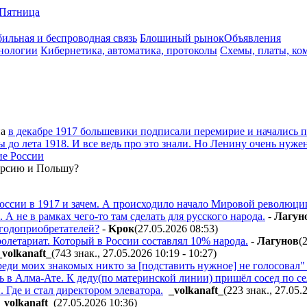
Пятница
ильная и беспроводная связь
Блошиный рынок
Объявления
нологии
Кибернетика, автоматика, протоколы
Схемы, платы, ко
а
в декабре 1917 большевики подписали перемирие и начались п
ы до лета 1918. И все ведь про это знали. Но Ленину очень нуж
ие России
Персию и Польшу?
оссии в 1917 и зачем. А происходило начало Мировой революции.
 не в рамках чего-то там сделать для русского народа.
-
Лaгyн
ыгодоприобретателей?
-
Kpoк
(27.05.2026 08:53
)
пролетариат. Который в России составлял 10% народа.
-
Лaгyнoв
(
_volkanaft_
(743 знак., 27.05.2026 10:19 - 10:27
)
еди моих знакомых никто за [подставить нужное] не голосовал" 
 в Алма-Ате. К деду(по материнской линии) пришёл сосед по сел
. Где и стал директором элеватора.
_volkanaft_
(223 знак., 27.05.
_volkanaft_
(27.05.2026 10:36
)