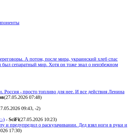
мпоненты
ереговоры. А потом, после мира, украинский хлеб спас
ен был сепаратный мир. Хотя он тоже знал о неизбежном
 Россия - просто топливо для нее. И все действия Ленина
oв
(27.05.2026 07:48
)
27.05.2026 09:43
,
-2
)
:-)
-
SciFi
(27.05.2026 10:23
)
у и предупредил о раскулачивании. Дед взял ноги в руки и
2026 17:30
)