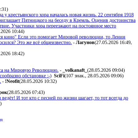
0:31
)
у крестьянского хора началась новая жизнь. 22 сентября 1918
риглашает Пятницкого на беседу в Кремль. Оценив достоинства
твие. Участники хора переезжают на постоянное место
5.2026 10:44
)
тся кино" Если это помогает Мировой революции, то Ленин
осился? Это же всё общеизвестно.
-
Лaгyнoв
(27.05.2026 16:49
,
.2026 18:42
)
рса на Мировую Революцию.
-
_volkanaft_
(28.05.2026 09:04
)
ообразно обстановке :-)
SciFi
(107 знак., 28.05.2026 09:06
)
.
-
!Neofit
(28.05.2026 10:32
)
poк
(28.05.2026 07:43
)
 ведёт! И тот кто с песней по жизни шагает, то тот всегда до
)
ер