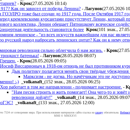
етариев?
-
Kpoк
(27.05.2026 10:14
)
1917? Как он зависел от победы Ленина?
-
Лaгyнoв
(27.05.2026 1
ГОЭЛРО тоже был создан до 1917 года. После Октября 1917 года 
 перед кремлевскими курсантами присутствует Ленин, который п
ового коллектива, Ленин обещает Пятницкому всяческое содейс
Концертная деятельность становится более
Kpoк
(101 знак., 27.0
омним ленинское - "из всех искусств важнейшим для нас являе
про русский народ набросать ленинских цитат? Как он к нему отн
мировая революция сильно облегчила б нам жизнь.
-
Kpoк
(27.05
 троцкист батенька!
-
Лaгyнoв
(28.05.2026 08:07
)
Грешен.
-
Kpoк
(28.05.2026 09:05
)
Иосиф Виссарионыч в 1918-ом отнюдь не был противником ку
Дык политику полагается менять свои твёрдые убеждения с
Марксизм - не догма. Но начётчикам это не доступно
менно! :-)
_volkanaft_
(152 знак., 28.05.2026 06:25
)
Хор работает в том же направлении - поднимает настроение.
-
K
"Нам песня строить и жить помогает! Она чего-то и зовёт и
революции дойдёт!"
_volkanaft_
(14 знак., 28.05.2026 09:07
роГЭС!
_volkanaft_
(133 знак., 27.05.2026 12:00
)
ето 7534 от сотворения мира. При использовании материалов сайта ссылка на
caxapу
обязательна.
Вебмаст
MMI © MMXXVI