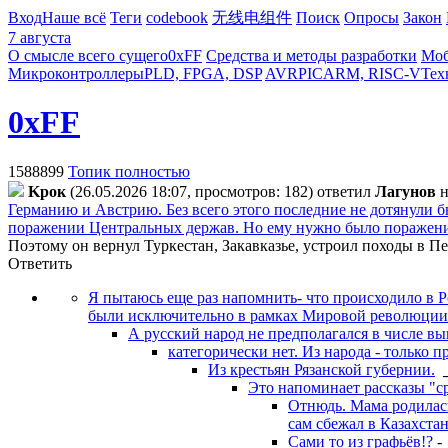
Вход
Наше всё
Теги
codebook
无线电组件
Поиск
Опросы
Закон
7 августа
О смысле всего сущего
0xFF
Средства и методы разработки
Моб
Микроконтроллеры
PLD, FPGA, DSP
AVR
PIC
ARM, RISC-V
Тех
0xFF
1588899
Топик полностью
Kpoк
(26.05.2026 18:07, просмотров: 182)
ответил
Лaгyнoв
н
Германию и Австрию. Без всего этого последние не дотянули б
поражении Центральных держав. Но ему нужно было поражен
Поэтому он вернул Туркестан, Закавказье, устроил походы в 
Ответить
Я пытаюсь еще раз напомнить- что происходило в Р
были исключительно в рамках Мировой революции. А
А русский народ не предполагался в числе в
категорически нет. Из народа - только 
Из крестьян Рязанской губернии.
Это напоминает рассказы "ср
Отнюдь. Мама родилась
сам сбежал в Казахстан
Сами то из графьёв!?
-