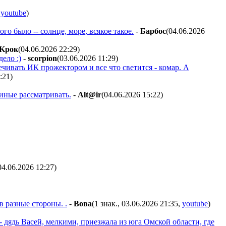
,
youtube
)
о было -- солнце, море, всякое такое.
-
Бapбoc
(04.06.2026
Kpoк
(04.06.2026 22:29
)
ело :)
-
scorpion
(03.06.2026 11:29
)
чивать ИК прожектором и все что светится - комар. А
:21
)
риные рассматривать.
-
Alt@ir
(04.06.2026 15:22
)
04.06.2026 12:27
)
в разные стороны. .
-
Boвa
(1 знак., 03.06.2026 21:35
,
youtube
)
- дядь Васей, мелкими, приезжала из юга Омской области, где