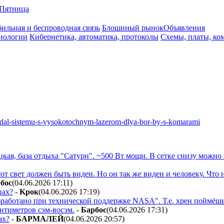
Пятница
ильная и беспроводная связь
Блошиный рынок
Объявления
нологии
Кибернетика, автоматика, протоколы
Схемы, платы, ко
zdal-sistemu-s-vysokotochnym-lazerom-dlya-bor-by-s-komarami
цкая, база отдыха "Сатурн". ~500 Вт мощи. В сетке снизу можн
т свет должен быть виден. Но он так же виден и человеку. Что 
бoc
(04.06.2026 17:11
)
пах?
-
Kpoк
(04.06.2026 17:19
)
зработано при технической поддержке NASA". Т.е. хрен поймёшь.
антиметров сэм-восэм.
-
Бapбoc
(04.06.2026 17:31
)
ах?
-
БAPMAЛEЙ
(04.06.2026 20:57
)