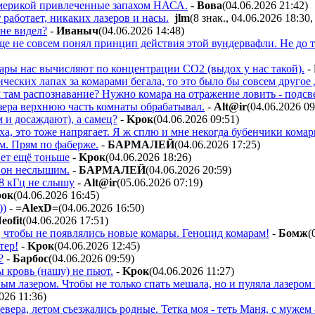
мерикой привлеченные запахом НАСА.
-
Boвa
(04.06.2026 21:42
)
работает, никаких лазеров и насы.
jlm
(8 знак., 04.06.2026 18:30
 не видел?
-
Ивaныч
(04.06.2026 14:48
)
е не совсем понял принцип действия этой вундервафли. Не до тог
ары нас вычисляют по концентрации СО2 (выдох у нас такой).
-
ческих лапах за комарами бегала, то это было бы совсем другое д
там распознавание? Нужно комара на отражение ловить - подсве
азера верхнюю часть комнаты обрабатывал.
-
Alt@ir
(04.06.2026 09
м и досаждают), а самец?
-
Kpoк
(04.06.2026 09:51
)
ха, это тоже напрягает. Я ж сплю и мне некогда бубенчики кома
м. Прям по фаберже.
-
БAPMAЛEЙ
(04.06.2026 17:25
)
нет ещё тоньше
-
Kpoк
(04.06.2026 18:26
)
а он неслышим.
-
БAPMAЛEЙ
(04.06.2026 20:59
)
18 кГц не слышу
-
Alt@ir
(05.06.2026 07:19
)
oк
(04.06.2026 16:45
)
))
-
=AlexD=
(04.06.2026 16:50
)
eofit
(04.06.2026 17:51
)
, чтобы не появлялись новые комары. Геноцид комарам!
-
Бoмж
(
тер!
-
Kpoк
(04.06.2026 12:45
)
?
-
Бapбoc
(04.06.2026 09:59
)
кровь (нашу) не пьют.
-
Kpoк
(04.06.2026 11:27
)
м лазером. Чтобы не только спать мешала, но и пуляла лазером 
026 11:36
)
евера, летом съезжались родные. Тетка моя - теть Маня, с мужем 