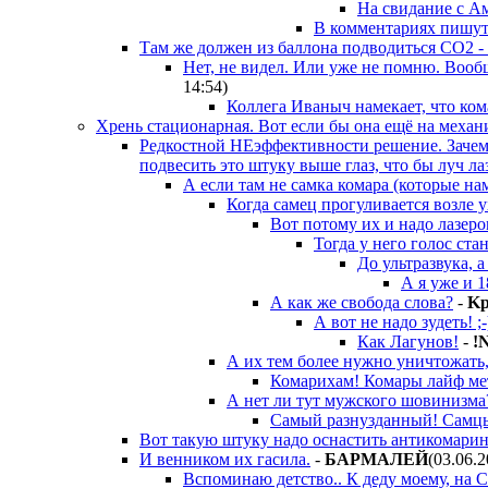
На свидание с А
В комментариях пишут 
Там же должен из баллона подводиться CO2 -
Нет, не видел. Или уже не помню. Вообщ
14:54
)
Коллега Иваныч намекает, что ком
Хрень стационарная. Вот если бы она ещё на механи
Редкостной НЕэффективности решение. Зачем 
подвесить это штуку выше глаз, что бы луч л
А если там не самка комара (которые на
Когда самец прогуливается возле у
Вот потому их и надо лазеро
Тогда у него голос ста
До ультразвука, 
А я уже и 
А как же свобода слова?
-
Kp
А вот не надо зудеть! ;-
Как Лагунов!
-
!N
А их тем более нужно уничтожать
Комарихам! Комары лайф ме
А нет ли тут мужского шовинизма
Самый разнузданный! Самцы 
Вот такую штуку надо оснастить антикомарины
И венником их гасила.
-
БAPMAЛEЙ
(03.06.2
Вспоминаю детство.. К деду моему, на С