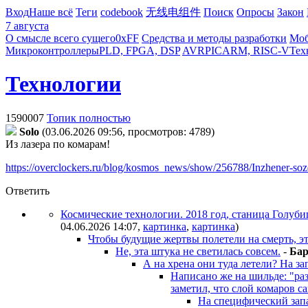
Вход
Наше всё
Теги
codebook
无线电组件
Поиск
Опросы
Закон
7 августа
О смысле всего сущего
0xFF
Средства и методы разработки
Моб
Микроконтроллеры
PLD, FPGA, DSP
AVR
PIC
ARM, RISC-V
Тех
Технологии
1590007
Топик полностью
Solo
(03.06.2026 09:56, просмотров: 4789)
Из лазера по комарам!
https://overclockers.ru/blog/kosmos_news/show/256788/Inzhener-so
Ответить
Космические технологии. 2018 год, станица Голуби
04.06.2026 14:07
,
картинка
,
картинка
)
Чтобы будущие жертвы полетели на смерть, это
Не, эта штука не светилась совсем.
-
Бap
А на хрена они туда летели? На за
Написано же на шильде: "ра
заметил, что слой комаров с
На специфический зап