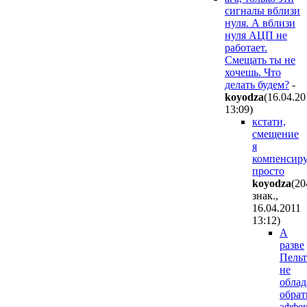
сигналы вблизи
нуля. А вблизи
нуля АЦП не
работает.
Смещать ты не
хочешь. Что
делать будем?
-
koyodza
(16.04.20
13:09
)
кстати,
смещение
я
компенсир
просто
koyodza
(20
знак.,
16.04.2011
13:12
)
А
разве
Пельт
не
облад
обра
эффек