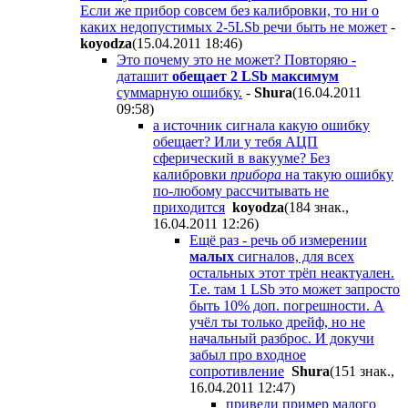
Если же прибор совсем без калибровки, то ни о
каких недопустимых 2-5LSb речи быть не может
-
koyodza
(15.04.2011 18:46
)
Это почему это не может? Повторяю -
даташит
обещает 2 LSb максимум
суммарную ошибку.
-
Shura
(16.04.2011
09:58
)
а источник сигнала какую ошибку
обещает? Или у тебя АЦП
сферический в вакууме? Без
калибровки
прибора
на такую ошибку
по-любому рассчитывать не
приходится
koyodza
(184 знак.,
16.04.2011 12:26
)
Ещё раз - речь об измерении
малых
сигналов, для всех
остальных этот трёп неактуален.
Т.е. там 1 LSb это может запросто
быть 10% доп. погрешности. А
учёл ты только дрейф, но не
начальный разброс. И докучи
забыл про входное
сопротивление
Shura
(151 знак.,
16.04.2011 12:47
)
приведи пример малого