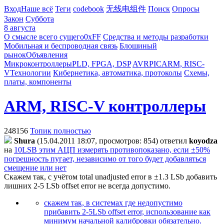
Вход
Наше всё
Теги
codebook
无线电组件
Поиск
Опросы
Закон
Суббота
8 августа
О смысле всего сущего
0xFF
Средства и методы разработки
Мобильная и беспроводная связь
Блошиный
рынок
Объявления
Микроконтроллеры
PLD, FPGA, DSP
AVR
PIC
ARM, RISC-
V
Технологии
Кибернетика, автоматика, протоколы
Схемы,
платы, компоненты
ARM, RISC-V контроллеры
248156
Топик полностью
Shura
(15.04.2011 18:07, просмотров: 854)
ответил
koyodza
на
10LSB этим АЦП измерять противопоказано, если ±50%
погрешность пугает, независимо от того будет добавляться
смещение или нет
Скажем так, с учётом total unadjusted error в ±1.3 LSb добавить
лишних 2-5 LSb offset error не всегда допустимо.
скажем так, в системах где недопустимо
прибавить 2-5LSb offset error, использование как
минимум начальной калибровки обязательно.