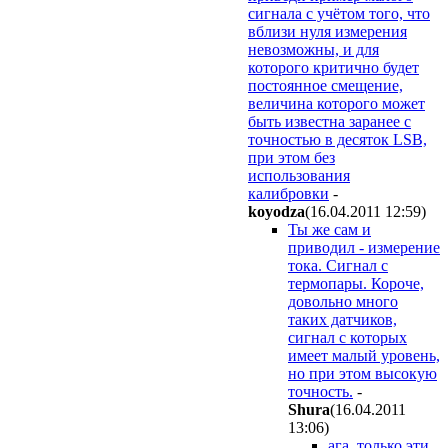
сигнала с учётом того, что
вблизи нуля измерения
невозможны, и для
которого критично будет
постоянное смещение,
величина которого может
быть известна заранее с
точностью в десяток LSB,
при этом без
использования
калибровки
-
koyodza
(16.04.2011 12:59
)
Ты же сам и
приводил - измерение
тока. Сигнал с
термопары. Короче,
довольно много
таких датчиков,
сигнал с которых
имеет малый уровень,
но при этом высокую
точность.
-
Shura
(16.04.2011
13:06
)
ага, только эти