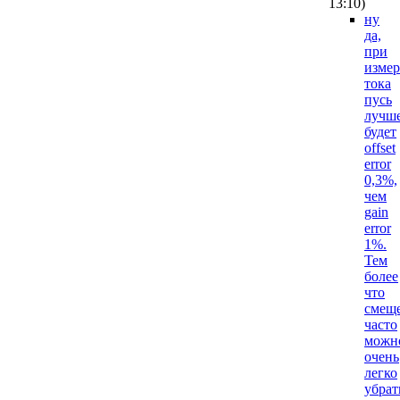
13:10
)
ну
да,
при
изме
тока
пусь
лучш
будет
offset
error
0,3%,
чем
gain
error
1%.
Тем
более
что
смещ
часто
можн
очень
легко
убрат