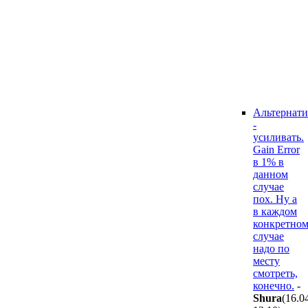
Альтернати
-
усиливать.
Gain Error
в 1% в
данном
случае
пох. Ну а
в каждом
конкретно
случае
надо по
месту
смотреть,
конечно.
-
Shura
(16.0