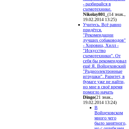
- разбирайся в
схемотехнике.
Nikolay801_
(14 знак.,
19.02.2014 13:25
)
Учитесь. Всё равно
придётся.
"Рекомендации
лучших собаководов"
- Хоровиц, Хилл -
"Искусство
схемотехники". От
себя бы рекомендовал
ещё Я. Войцеховский
"Радиоэлектронные
игрушки". Раритет, в
бумаге уже не найти,
но мне в своё время
помогло начать
Dingo
(21 знак.,
19.02.2014 13:24
)
В
Войцеховском
много чего
было занятного,
но с ошибками.