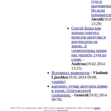
сухо и
академично
Не всем
понравится
Alex68
(19.
13:29
)
Сергей Борщ вам
хорошо ответил:
резистор нагрузки и
конденсатор на
землю. А
схемотехника проще
нах уволить, судя по
схеме.
-
Andreas
(19.02.2014
13:15
)
Вспомнил знаменитое
-
Vladimir
Ljaschko
(19.02.2014 09:08
,
youtube
)
картинку лучше загрузить прямо
в топик. Отредактируй
сообщение.
-
General
(19.02.2014
08:59
)
Лето 7534 от сотворения мира. При использовании материалов сайта ссылка на
caxapу
обязательна.
Вебмастер