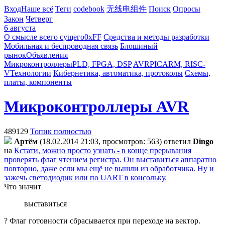
Вход
Наше всё
Теги
codebook
无线电组件
Поиск
Опросы
Закон
Четверг
6 августа
О смысле всего сущего
0xFF
Средства и методы разработки
Мобильная и беспроводная связь
Блошиный
рынок
Объявления
Микроконтроллеры
PLD, FPGA, DSP
AVR
PIC
ARM, RISC-
V
Технологии
Кибернетика, автоматика, протоколы
Схемы,
платы, компоненты
Микроконтроллеры AVR
489129
Топик полностью
Apтём
(18.02.2014 21:03, просмотров: 563)
ответил
Dingo
на
Кстати, можно просто узнать - в конце прерывания
проверять флаг чтением регистра. Он выставиться аппаратно
повторно, даже если мы ещё не вышли из обработчика. Ну и
зажечь светодиодик или по UART в консольку.
Что значит
выставиться
? Флаг готовности сбрасывается при переходе на вектор.