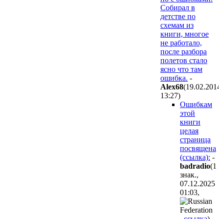
Собирал в
детстве по
схемам из
книги, многое
не работало,
после разбора
полетов стало
ясно что там
ошибка.
-
Alex68
(19.02.201
13:27
)
Ошибкам
этой
книги
целая
страница
посвящена
(ссылка):
-
badradio
(1
знак.,
07.12.2025
01:03
,
,
ссылка
)