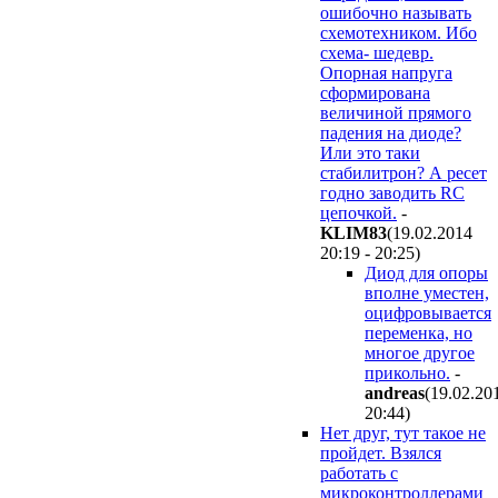
ошибочно называть
схемотехником. Ибо
схема- шедевр.
Опорная напруга
сформирована
величиной прямого
падения на диоде?
Или это таки
стабилитрон? А ресет
годно заводить RC
цепочкой.
-
KLIM83
(19.02.2014
20:19 - 20:25
)
Диод для опоры
вполне уместен,
оцифровывается
переменка, но
многое другое
прикольно.
-
andreas
(19.02.20
20:44
)
Нет друг, тут такое не
пройдет. Взялся
работать с
микроконтроллерами