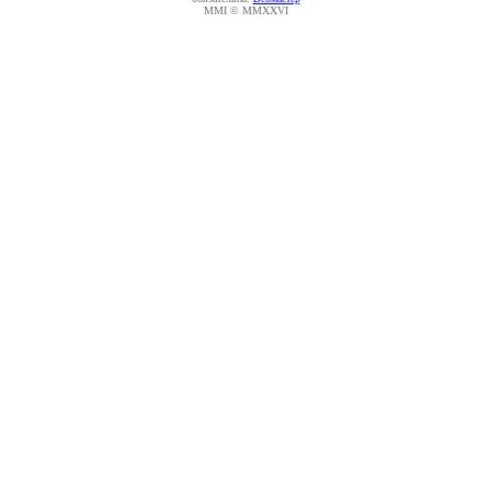
MMI © MMXXVI