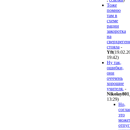
Тоже
помню
там в
схеме
рации
закоротка
на
сверхреген
стояла
-
Yft
(19.02.2
19:42
)
Ну так,
ошибки,
они
очччень
хорошие
учителя.
-
Nikolay801
13:29
)
Но,
согла
это
може
отпуг