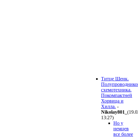
Титце Шенк.
Полупроводнико
схемотехника.
Покомпактней
Хорвица и
Хилла.
-
Nikolay801_
(19.0
13:27
)
Но у
немцев
все более