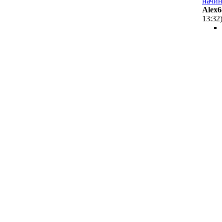
начи
Alex6
13:32