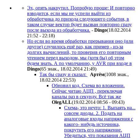
Эх, опять накрутил. Попробую проще: И повторно
взводится, если мы не успели выйти из
обработчика до прихода следующего события, в
таком случае вектор будет вызван повторно сразу
после выхода из обработчика.
-
Dingo
(18.02.2014
21:52 - 22:18
)
Но если во время обработки прерывания оно (или
другое) случилось ещё раз, как пример - из-за
долгих вычислений, то проверив его
повторным
чтением
перед
выходом, мы (хотя бы) об этом
будем знать. А по умолчанию, у AVR при входе в
Dingo
(65 знак., 18.02.2014 21:49
)
Так бы сразу и сказал:
Apтём
(1008 знак.,
18.02.2014 22:53
)
Обновил код. Схема во вложении.
Сейчас читаю АЦП , переключая
каналы раз в секунду. Всё так же
OlegALL
(19.02.2014 08:56 - 09:43
)
Схема- это нечто: 1. Выпаять на...
совсем диоды. 2. Подать на
аналоговые входы напряжения с
какого- нибудь источника,
покрутить его напряжение.
Убедиться, что показания АЦП