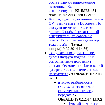
соответствуют напряжениям
источника. Если не
соответствуют-
KLIM83
(454
знак., 19.02.2014 20:09 - 21:06
)
Кстати, судя по указанным типам
ОУ - там не мега, а Воронеж. Но
это сути не меняет. Если это
должен был-бы быть активный
выпрямитель, то совсем не
похож. Если пиковый детектор -
тоже не айс.
-
Точка
опоры
(19.02.2014 14:56
)
Так у вас на вход АЦП через
диоды напруга подана!!?? И
сопротивление источника
сигнала бесконечно. Или в вашей
супергостовской схеме я что-то
не заметил?
-
Andreas
(19.02.2014
09:54
)
я плохо разбираюсь в
схемах, за это отвечает
схемотехник. Что ему
передать?
-
OlegALL
(19.02.2014 13:02
)
Передайте, что его