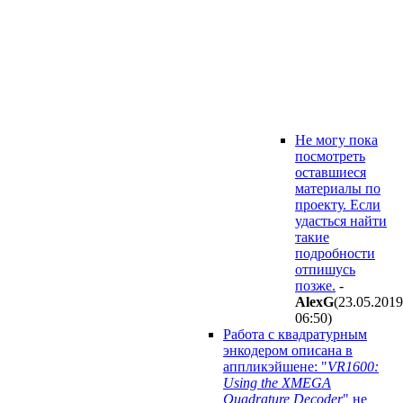
Не могу пока
посмотреть
оставшиеся
материалы по
проекту. Если
удасться найти
такие
подробности
отпишусь
позже.
-
AlexG
(23.05.2019
06:50
)
Работа с квадратурным
энкодером описана в
аппликэйшене: "
VR1600:
Using the XMEGA
Quadrature Decoder
" не