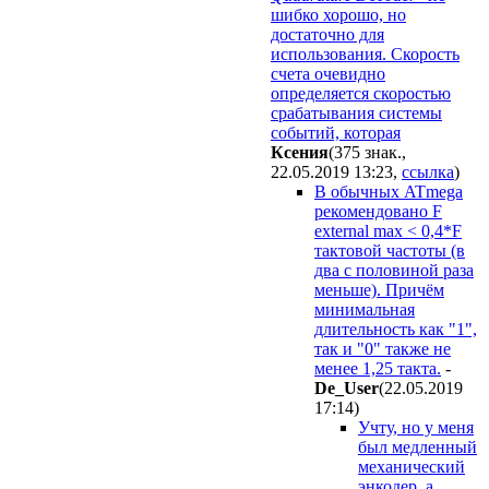
шибко хорошо, но
достаточно для
использования. Скорость
счета очевидно
определяется скоростью
срабатывания системы
событий, которая
Ксения
(375 знак.,
22.05.2019 13:23
,
ссылка
)
В обычных ATmega
рекомендовано F
external max < 0,4*F
тактовой частоты (в
два с половиной раза
меньше). Причём
минимальная
длительность как "1",
так и "0" также не
менее 1,25 такта.
-
De_User
(22.05.2019
17:14
)
Учту, но у меня
был медленный
механический
энкодер, а