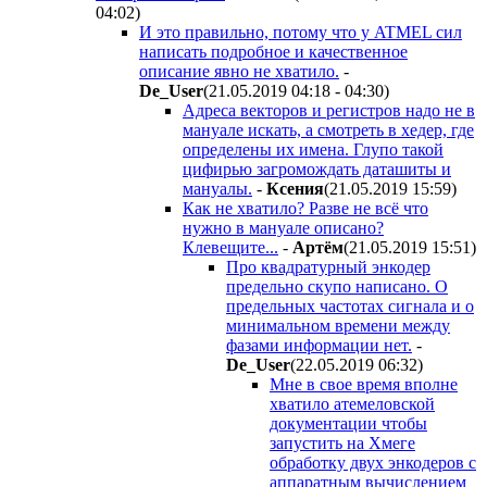
04:02
)
И это правильно, потому что у ATMEL сил
написать подробное и качественное
описание явно не хватило.
-
De_User
(21.05.2019 04:18 - 04:30
)
Адреса векторов и регистров надо не в
мануале искать, а смотреть в хедер, где
определены их имена. Глупо такой
цифирью загромождать даташиты и
мануалы.
-
Ксения
(21.05.2019 15:59
)
Как не хватило? Разве не всё что
нужно в мануале описано?
Клевещите...
-
Apтём
(21.05.2019 15:51
)
Про квадратурный энкодер
предельно скупо написано. О
предельных частотах сигнала и о
минимальном времени между
фазами информации нет.
-
De_User
(22.05.2019 06:32
)
Мне в свое время вполне
хватило атемеловской
документации чтобы
запустить на Хмеге
обработку двух энкодеров с
аппаратным вычислением