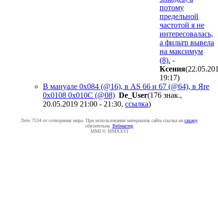
потому
предельной
частотой я не
интересовалась,
а фильтр вывела
на максимум
(8).
-
Ксения
(22.05.20
19:17
)
В мануале 0x084 (@16), в AS 66 и 67 (@64), в Яrе
0x0108 0x010C (@08)
De_User
(176 знак.,
20.05.2019 21:00 - 21:30
,
ссылка
)
Лето 7534 от сотворения мира. При использовании материалов сайта ссылка на
caxapу
обязательна.
Вебмастер
MMI © MMXXVI