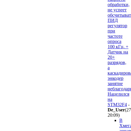
обработки,
не успеет
обсчитыват
ПИД
регулятор
при
частоте
опроса
100 кГц. +
Датчик на
20+
разрядов,
а
каскадиров
энкодер
занятие
неблагодар
Нацелился
на
STM32F4
-
De_User
(27
20:09
)
В
Хмег
аппар