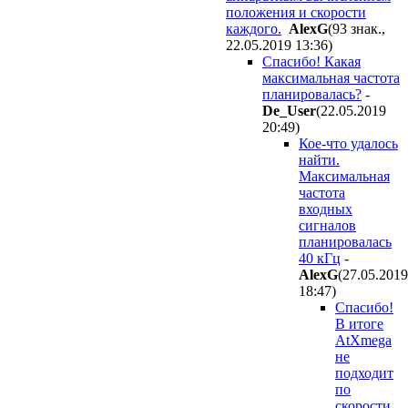
положения и скорости
каждого.
AlexG
(93 знак.,
22.05.2019 13:36
)
Спасибо! Какая
максимальная частота
планировалась?
-
De_User
(22.05.2019
20:49
)
Кое-что удалось
найти.
Максимальная
частота
входных
сигналов
планировалась
40 кГц
-
AlexG
(27.05.2019
18:47
)
Спасибо!
В итоге
AtXmega
не
подходит
по
скорости