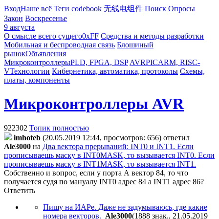
Вход
Наше всё
Теги
codebook
无线电组件
Поиск
Опросы
Закон
Воскресенье
9 августа
О смысле всего сущего
0xFF
Средства и методы разработки
Мобильная и беспроводная связь
Блошиный
рынок
Объявления
Микроконтроллеры
PLD, FPGA, DSP
AVR
PIC
ARM, RISC-
V
Технологии
Кибернетика, автоматика, протоколы
Схемы,
платы, компоненты
Микроконтроллеры AVR
922302
Топик полностью
imhoteb
(20.05.2019 12:44, просмотров: 656)
ответил
Ale3000
на
Два вектора прерываний: INT0 и INT1. Если
прописываешь маску в INT0MASK, то вызывается INT0. Если
прописываешь маску в INT1MASK, то вызывается INT1.
Собственно и вопрос, если у порта А вектор 84, то что
получается судя по мануалу INT0 адрес 84 а INT1 адрес 86?
Ответить
Пишу на ИАРе. Даже не задумываюсь, где какие
номера векторов.
Ale3000
(1888 знак., 21.05.2019