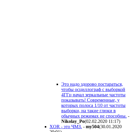
Это надо здорово постараться,
чтобы осциллограф с выборкой
4ГГц начал зеркальные частоты
показывать! Современные, у
которых полоса 1/10 от частоты
выборки, на такие глюки в
обычных режимах не способны.
-
Nikolay_Po
(02.02.2020 11:17
)
XOR - это ЧМЗ.
-
my504
(30.01.2020
20:01
)