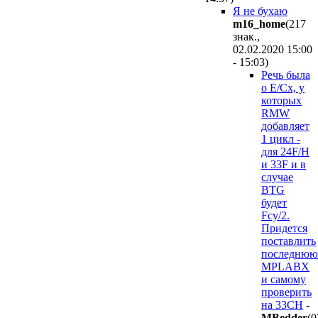
Я не бухаю
m16_home
(217
знак.,
02.02.2020 15:00
- 15:03
)
Речь была
о Е/Сх, у
которых
RMW
добавляет
1 цикл -
для 24F/H
и 33F и в
случае
BTG
будет
Fcy/2.
Придется
поставлить
последнюю
MPLABX
и самому
проверить
на 33СН
-
MBedder
(0