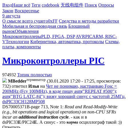
Вход
Наше всё
Теги
codebook
无线电组件
Поиск
Опросы
Закон
Воскресенье
9 августа
О смысле всего сущего
0xFF
Средства и методы разработки
Мобильная и беспроводная связь
Блошиный
рынок
Объявления
Микроконтроллеры
PLD, FPGA, DSP
AVR
PIC
ARM, RISC-
V
Технологии
Кибернетика, автоматика, протоколы
Схемы,
платы, компоненты
Микроконтроллеры PIC
974932
Топик полностью
терминатор
MBedder
(30.01.2020 17:20 - 17:25, просмотров:
732)
ответил
Илья
на
Чет не понимаю, настраиваю Fosc =
200MHz (Fcy 100MHz), в коде пишу asm("REPEAT #500");
asm("BTG LATC,#4"); вижу хороший синус с частотой 25МГц.
dsPIC33CH128MP508
DS70005371B-page 713, Note 1:
Read and Read-Modify-Write
(e.g., bit operations and logical operations) on non-CPU SFRs
incur an
additional instruction cycle
.
- как и в
dsPIC33
E
/PIC24
E
.
А синус - это
карма
осциллограф такой :))
Ответить