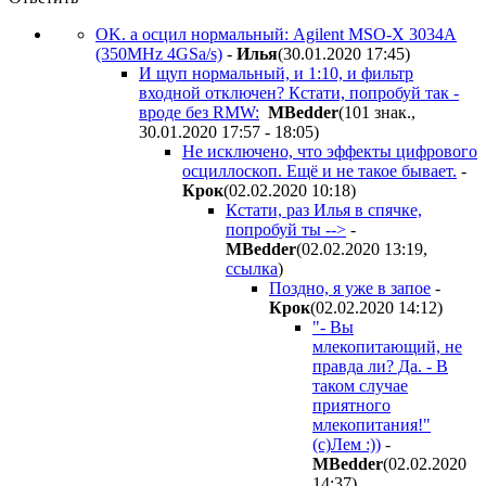
OK. а осцил нормальный: Agilent MSO-X 3034A
(350MHz 4GSa/s)
-
Илья
(30.01.2020 17:45
)
И щуп нормальный, и 1:10, и фильтр
входной отключен? Кстати, попробуй так -
вроде без RMW:
MBedder
(101 знак.,
30.01.2020 17:57 - 18:05
)
Не исключено, что эффекты цифрового
осциллоскоп. Ещё и не такое бывает.
-
Крок
(02.02.2020 10:18
)
Кстати, раз Илья в спячке,
попробуй ты -->
-
MBedder
(02.02.2020 13:19
,
ссылка
)
Поздно, я уже в запое
-
Крок
(02.02.2020 14:12
)
"- Вы
млекопитающий, не
правда ли? Да. - В
таком случае
приятного
млекопитания!"
(с)Лем :))
-
MBedder
(02.02.2020
14:37
)