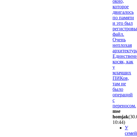
окно,
которое
двигалось
по памяти
и это был
регистров
файл.
Очень
неплохая
архитектур
Единствен
косяк, как
у
млачших
ПИКов,
там не
было
операций
с
переносом.
mse
homjak
(30.
10:44
)
У
семей