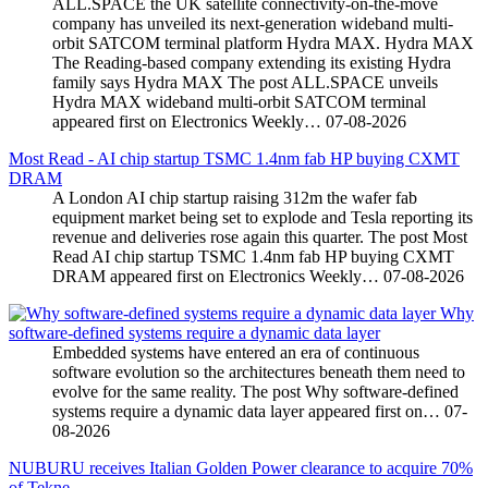
ALL.SPACE the UK satellite connectivity-on-the-move
company has unveiled its next-generation wideband multi-
orbit SATCOM terminal platform Hydra MAX. Hydra MAX
The Reading-based company extending its existing Hydra
family says Hydra MAX The post ALL.SPACE unveils
Hydra MAX wideband multi-orbit SATCOM terminal
appeared first on Electronics Weekly…
07-08-2026
Most Read - AI chip startup TSMC 1.4nm fab HP buying CXMT
DRAM
A London AI chip startup raising 312m the wafer fab
equipment market being set to explode and Tesla reporting its
revenue and deliveries rose again this quarter. The post Most
Read AI chip startup TSMC 1.4nm fab HP buying CXMT
DRAM appeared first on Electronics Weekly…
07-08-2026
Why
software-defined systems require a dynamic data layer
Embedded systems have entered an era of continuous
software evolution so the architectures beneath them need to
evolve for the same reality. The post Why software-defined
systems require a dynamic data layer appeared first on…
07-
08-2026
NUBURU receives Italian Golden Power clearance to acquire 70%
of Tekne