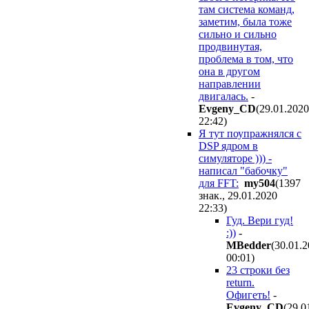
там система команд,
заметим, была тоже
сильно и сильно
продвинутая,
проблема в том, что
она в другом
направлении
двигалась.
-
Evgeny_CD
(29.01.2020
22:42
)
Я тут поупражнялся с
DSP ядром в
симуляторе ))) -
написал "бабочку"
для FFT:
my504
(1397
знак., 29.01.2020
22:33
)
Гуд. Вери гуд!
:))
-
MBedder
(30.01.
00:01
)
23 строки без
return.
Офигеть!
-
Evgeny_CD
(29.0