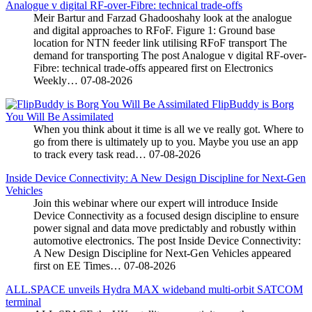
Analogue v digital RF-over-Fibre: technical trade-offs
Meir Bartur and Farzad Ghadooshahy look at the analogue
and digital approaches to RFoF. Figure 1: Ground base
location for NTN feeder link utilising RFoF transport The
demand for transporting The post Analogue v digital RF-over-
Fibre: technical trade-offs appeared first on Electronics
Weekly…
07-08-2026
FlipBuddy is Borg
You Will Be Assimilated
When you think about it time is all we ve really got. Where to
go from there is ultimately up to you. Maybe you use an app
to track every task read…
07-08-2026
Inside Device Connectivity: A New Design Discipline for Next-Gen
Vehicles
Join this webinar where our expert will introduce Inside
Device Connectivity as a focused design discipline to ensure
power signal and data move predictably and robustly within
automotive electronics. The post Inside Device Connectivity:
A New Design Discipline for Next-Gen Vehicles appeared
first on EE Times…
07-08-2026
ALL.SPACE unveils Hydra MAX wideband multi-orbit SATCOM
terminal