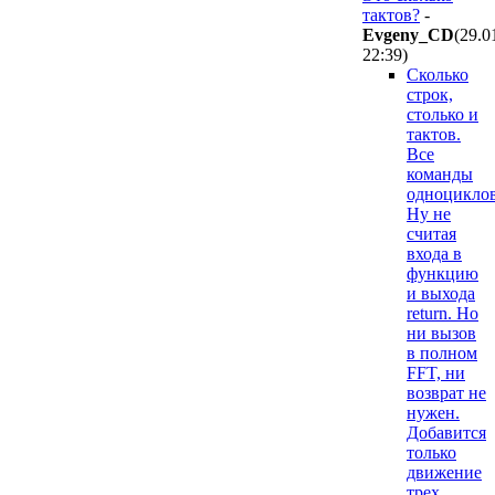
тактов?
-
Evgeny_CD
(29.0
22:39
)
Сколько
строк,
столько и
тактов.
Все
команды
одноцикло
Ну не
считая
входа в
функцию
и выхода
return. Но
ни вызов
в полном
FFT, ни
возврат не
нужен.
Добавится
только
движение
трех