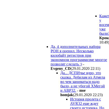
Кажет
у
восе
уже
были
Крок
10:49
Да, 4 дополнительных набора
РОН я оценил. Несколько
килобайт регистров при
экономном программизме многое
позволят сделать :)
-
Evgeny_CD
(29.01.2020 22:11
)
Да... ДСПИчье ядро, это
сказка. Дебилам из Атмела
во чем заниматься надо
было, а не убогой ХМегой
и АВР32.
-
mse
homjak
(29.01.2020 22:23
)
История пролета с
AVR32 еще ждет
своего историка. Но