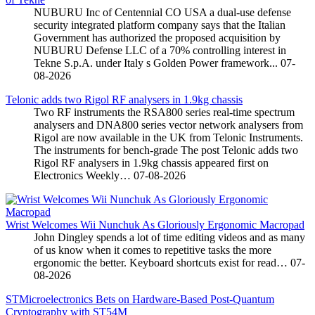
NUBURU Inc of Centennial CO USA a dual-use defense
security integrated platform company says that the Italian
Government has authorized the proposed acquisition by
NUBURU Defense LLC of a 70% controlling interest in
Tekne S.p.A. under Italy s Golden Power framework...
07-
08-2026
Telonic adds two Rigol RF analysers in 1.9kg chassis
Two RF instruments the RSA800 series real-time spectrum
analysers and DNA800 series vector network analysers from
Rigol are now available in the UK from Telonic Instruments.
The instruments for bench-grade The post Telonic adds two
Rigol RF analysers in 1.9kg chassis appeared first on
Electronics Weekly…
07-08-2026
Wrist Welcomes Wii Nunchuk As Gloriously Ergonomic Macropad
John Dingley spends a lot of time editing videos and as many
of us know when it comes to repetitive tasks the more
ergonomic the better. Keyboard shortcuts exist for read…
07-
08-2026
STMicroelectronics Bets on Hardware-Based Post-Quantum
Cryptography with ST54M