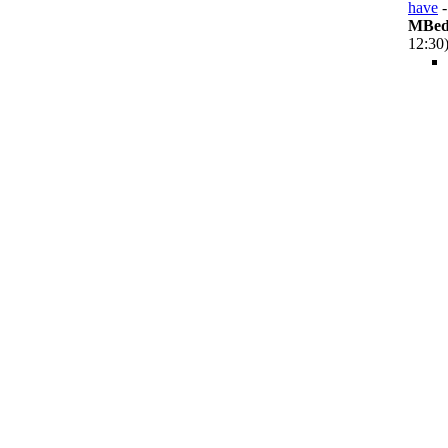
have
-
MBed
12:30