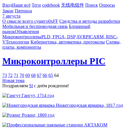
Вход
Наше всё
Теги
codebook
无线电组件
Поиск
Опросы
Закон
Пятница
7 августа
О смысле всего сущего
0xFF
Средства и методы разработки
Мобильная и беспроводная связь
Блошиный
рынок
Объявления
Микроконтроллеры
PLD, FPGA, DSP
AVR
PIC
ARM, RISC-
V
Технологии
Кибернетика, автоматика, протоколы
Схемы,
платы, компоненты
Микроконтроллеры PIC
73
72
71
70
69
68
67
66
65
64
Новая тема
Поздравляем
Sl
с днём рождения!
Гангут, 1714 год
Нижегородская ярмарка, 1817 год
Розинг, 1869 год