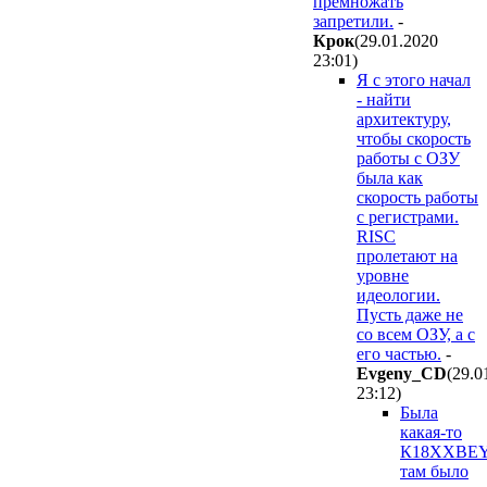
премножать
запретили.
-
Крок
(29.01.2020
23:01
)
Я с этого начал
- найти
архитектуру,
чтобы скорость
работы с ОЗУ
была как
скорость работы
с регистрами.
RISC
пролетают на
уровне
идеологии.
Пусть даже не
со всем ОЗУ, а с
его частью.
-
Evgeny_CD
(29.0
23:12
)
Была
какая-то
К18ХХВЕY
там было