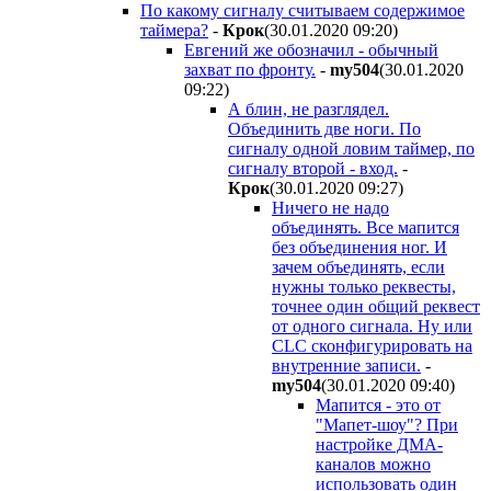
По какому сигналу считываем содержимое
таймера?
-
Крок
(30.01.2020 09:20
)
Евгений же обозначил - обычный
захват по фронту.
-
my504
(30.01.2020
09:22
)
А блин, не разглядел.
Объединить две ноги. По
сигналу одной ловим таймер, по
сигналу второй - вход.
-
Крок
(30.01.2020 09:27
)
Ничего не надо
объединять. Все мапится
без объединения ног. И
зачем объединять, если
нужны только реквесты,
точнее один общий реквест
от одного сигнала. Ну или
CLC сконфигурировать на
внутренние записи.
-
my504
(30.01.2020 09:40
)
Мапится - это от
"Мапет-шоу"? При
настройке ДМА-
каналов можно
использовать один