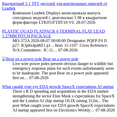
Квадратный 5 1 TFT дисплей для контрольных панелей от
Leadtek
Компания Leadtek Displays анонсировала выпуск
сенсорных модулей с диагональю 5 08 в квадратном
форм-факторе LTK051FTIIT10-V0.
28-07-2026
PLASTIC QUAD FLATPACK 6 TERMINAL FLAT LEAD
1.27MM PITCH PACKAGE
MO-372A 2026-08-07 00:00:00 Designator: PQFP-F6 I1
p27- R3p8x4p48Z1 p1 .. Item: 11-1107 Cross Reference:
N/A Committees: JC-11…
07-08-2026
Bear on a power pole
Live wire power poles present obvious danger to wildlife but
emergency response plans for such events unfortunately seem
to be inadequate. The post Bear on a power pole appeared
first on…
07-08-2026
What caught your eye EDA growth SpaceX expectations AI startup
There s R D spending and acquisitions in the EDA market
strengthening the sector Elon Musk s expectations for SpaceX
and the London AI chip startup OLIX raising 312m... The
post What caught your eye EDA growth SpaceX expectations
AI startup appeared first on Electronics Weekly…
07-08-2026