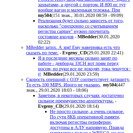
захватами, а другой с портом. И 800 нс тут
вообще вагон и маленькая тележка. При
my504
(151 знак., 30.01.2020 08:59 - 09:09
)
Реализация будет сильно зависеть от того,
насколько "синхронно со считыванием
регистра capture" нужно прочитать
состояние входов
-
MBedder
(30.01.2020
02:22
)
MBedder затих. А зря! Ему наверняка есть что
сказать по теме.
-
Evgeny_CD
(29.01.2020 22:41
)
Я в последние месяцы сильно занят по
работе - девборда 33СН вот прям перед
носом, но руки все не доходят, тока чешутся :
((
MBedder
(29.01.2020 23:59
)
Скорость операций с ОЗУ соответствует даташиту.
То есть 100 MIPS. Иного не указано.
my504
(447
знак., 29.01.2020 18:03 - 18:06
)
Заметим, в некоторых случаях достаточно
сильное преимущество архитектуры.
-
Evgeny_CD
(29.01.2020 18:14
)
Не просто сильное, а очень сильное.
По сути 8КБ оперативной памяти,
включая регистры периферии,
доступны в АЛУ напрямую. Правда
математика только с WREG0, но все