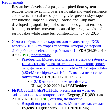
Requirements
Researchers developed a pagoda-inspired floor system that
reduces tower sway improves earthquake and wind resilience
and lowers material use supporting safer greener skyscraper
construction. Imperial College London and Arup have
developed a pagoda-inspired structural design that enables tall
buildings to reduce movement caused by strong winds and
earthquakes while using less construction…
07-08-2026
У кого-нибудь есть лекарство для компилятора XC8
версии 2.10? А то старая таблетка, которая до версии
2.05 работала, сейчас не срабатывает!
-
FDA
(04.09.2019
09:05
,
PIC
,
полностью
)
Разобрался. Можно использовать старую таблетку,
только теперь дополнительно нужно скопировать
пару файлов xclm.exe в xclm.old в "C:\Program Files
(x86)\Microchip\xc8\v2.10\bin", но там ничего не
запускать!
-
FDA
(04.09.2019 09:23
)
c 2.19 что-то не проходит фокус..
-
Илья
(12.02.2020 14:16
)
MBedder
[dsPIC33CH], [dsPIC33CK]
несмотря на жуткую
забагованность -> вопросы есть
Evgeny_CD
(489 знак.,
29.01.2020 16:06
,
PIC
,
ссылка
,
полностью
)
Второй вопрос к знатокам. Можно ли так сделать.
Evgeny_CD
(882 знак., 30.01.2020 01:46
)