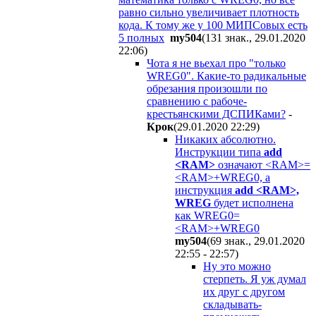
равно сильно увеличивает плотность
кода. К тому же у 100 МИПСовых есть
5 полных
my504
(131 знак., 29.01.2020
22:06
)
Чота я не вьехал про "только
WREG0". Какие-то радикальные
обрезания произошли по
сравнению с рабоче-
крестьянскими ДСПИКами?
-
Крок
(29.01.2020 22:29
)
Никаких абсолютно.
Инструкции типа
add
<RAM>
означают <RAM>=
<RAM>+WREG0, а
инструкция
add <RAM>,
WREG
будет исполнена
как WREG0=
<RAM>+WREG0
my504
(69 знак., 29.01.2020
22:55 - 22:57
)
Ну это можно
стерпеть. Я уж думал
их друг с другом
складывать-