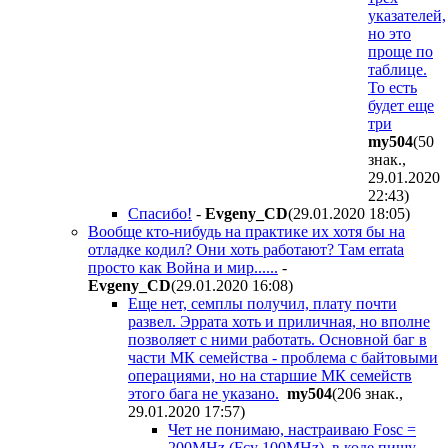
указателей,
но это
проще по
таблице.
То есть
будет еще
три
my504
(50
знак.,
29.01.2020
22:43
)
Спасибо!
-
Evgeny_CD
(29.01.2020 18:05
)
Вообще кто-нибудь на практике их хотя бы на
отладке кодил? Они хоть работают? Там errata
просто как Война и мир......
-
Evgeny_CD
(29.01.2020 16:08
)
Еще нет, семплы получил, плату почти
развел. Эррата хоть и приличная, но вполне
позволяет с ними работать. Основной баг в
части МК семейства - проблема с байтовыми
операциями, но на старшие МК семейств
этого бага не указано.
my504
(206 знак.,
29.01.2020 17:57
)
Чет не понимаю, настраиваю Fosc =
200MHz (Fcy 100MHz), в коде пишу