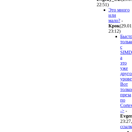
22:51
)
Это много
или
мало?
-
Крок
(29.01
23:12
)
Быстр
тольк
с
SIMD
а
это
уже
друго
урове
Вот
толко
преза
по
Corte
->
-
Evge
23:27
,
ссылк