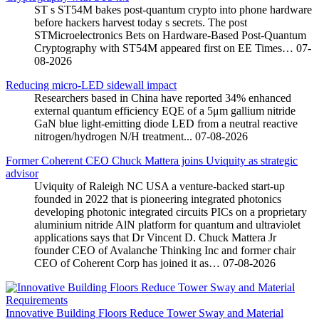
ST s ST54M bakes post-quantum crypto into phone hardware
before hackers harvest today s secrets. The post
STMicroelectronics Bets on Hardware-Based Post-Quantum
Cryptography with ST54M appeared first on EE Times…
07-
08-2026
Reducing micro-LED sidewall impact
Researchers based in China have reported 34% enhanced
external quantum efficiency EQE of a 5μm gallium nitride
GaN blue light-emitting diode LED from a neutral reactive
nitrogen/hydrogen N/H treatment...
07-08-2026
Former Coherent CEO Chuck Mattera joins Uviquity as strategic
advisor
Uviquity of Raleigh NC USA a venture-backed start-up
founded in 2022 that is pioneering integrated photonics
developing photonic integrated circuits PICs on a proprietary
aluminium nitride AlN platform for quantum and ultraviolet
applications says that Dr Vincent D. Chuck Mattera Jr
founder CEO of Avalanche Thinking Inc and former chair
CEO of Coherent Corp has joined it as…
07-08-2026
Innovative Building Floors Reduce Tower Sway and Material