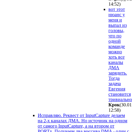
14:52
)
вот этот
нюанс у
меня и
выпал из
головы,
что по
одной
команде
можно
хоть все
каналы
ДМА
зарядить.
Тогда
задача
Евгения
становится
тривиально
Крок
(30.01
12:58
)
Исправляю. Реквест от InputCapture делаем
на 2-х каналах ДМА. Но источник на одном
от самого InputCapture, а на втором от
PORTx. Получаем два массива DMA - один с