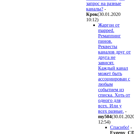
запрос на разные
каналы?
-
Крок
(30.01.2020
10:12
)
Жаргон от
mapped.
Ремаппинг
пинов.
Реквесты
каналов друг от
друга не
зависят.
Каждый канал
может быть
ассоциирован с
любым
событием из
списка. Хоть от
одного для
всех. Или у
всех разные.
-
my504
(30.01.202
12:54
)
Спасибо!
-
Evgeny_C