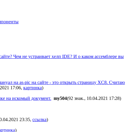
мпоненты
сайте? Чем не устраивает хелп IDE? И о каком ассемблере вы
нуал на as-pic на сайте - это открыть страницу XC8. Считаю
.2021 17:06
,
картинка
)
лке на искомый документ.
my504
(92 знак., 10.04.2021 17:28
)
10.04.2021 23:35
,
ссылка
)
артинка
)