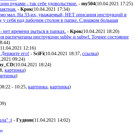
ии руками - так себе удовольствие.
-
my504
(10.04.2021 17:25
)
пактная.
-
Kpoк
(10.04.2021 17:34
)
имо мал. На 33-их, уважаемый, НЕТ описания инструкций в
у у себя над рабочим столом в папке. Слишком большая
- нет времени рыться в папках.
-
Kpoк
(10.04.2021 18:20
)
ня распечатаны инструкции sublw и subwf. Точнее состояние
8:44
)
(11.04.2021 12:16
)
 Держите его!
-
SciFi
(10.04.2021 18:37
,
ссылка
)
4.2021 09:24
)
ny_CD
(10.04.2021 18:24
)
18
,
картинка
)
артинка
)
08:22 - 10:25
,
картинка
,
картинка
)
:09
)
ла" :(
-
Гyдвин
(11.04.2021 14:02
)
ер