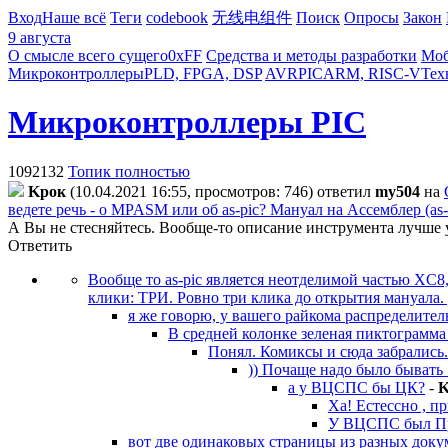
Вход
Наше всё
Теги
codebook
无线电组件
Поиск
Опросы
Закон
9 августа
О смысле всего сущего
0xFF
Средства и методы разработки
Моб
Микроконтроллеры
PLD, FPGA, DSP
AVR
PIC
ARM, RISC-V
Тех
Микроконтроллеры PIC
1092132
Топик полностью
Kpoк
(10.04.2021 16:55, просмотров: 746)
ответил
my504
на
ведете речь - о MPASM или об as-pic? Мануал на Ассемблер (as
А Вы не стесняйтесь. Вообще-то описание инструмента лучше у
Ответить
Вообще то as-pic является неотделимой частью XC8,
клики: ТРИ. Ровно три клика до открытия мануала. Д
я же говорю, у вашего райкома распределител
В средней колонке зеленая пиктограмма
Понял. Комиксы и сюда забрались. 
)) Почаще надо было бывать
а у ВЦСПС бы ЦК?
-
K
Ха! Естессно , п
У ВЦСПС был Пре
вот две одинаковых страницы из разных доку