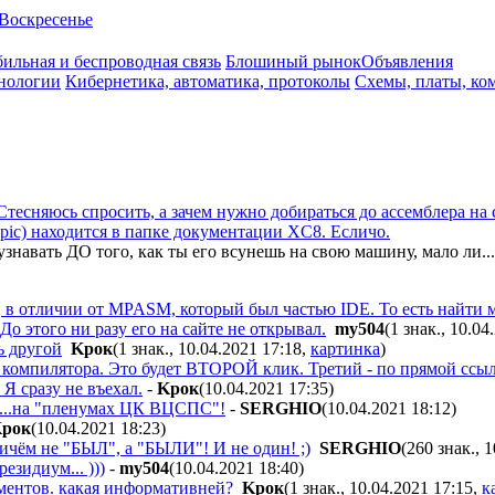
Воскресенье
ильная и беспроводная связь
Блошиный рынок
Объявления
нологии
Кибернетика, автоматика, протоколы
Схемы, платы, ко
Стесняюсь спросить, а зачем нужно добираться до ассемблера на 
-pic) находится в папке документации XC8. Есличо.
знавать ДО того, как ты его всунешь на свою машину, мало ли...
 в отличии от MPASM, который был частью IDE. То есть найти ма
о этого ни разу его на сайте не открывал.
my504
(1 знак., 10.04
ь другой
Kpoк
(1 знак., 10.04.2021 17:18
,
картинка
)
 компилятора. Это будет ВТОРОЙ клик. Третий - по прямой ссы
Я сразу не въехал.
-
Kpoк
(10.04.2021 17:35
)
 ...на "пленумах ЦК ВЦСПС"!
-
SERGHIO
(10.04.2021 18:12
)
poк
(10.04.2021 18:23
)
ричём не "БЫЛ", а "БЫЛИ"! И не один! ;)
SERGHIO
(260 знак., 
зидиум... )))
-
my504
(10.04.2021 18:40
)
ментов. какая информативней?
Kpoк
(1 знак., 10.04.2021 17:15
,
к