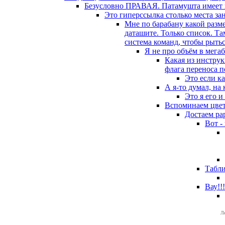
Безусловно ПРАВАЯ. Патамушта имеет г
Это гиперссылка столько места за
Мне по барабану какой разм
даташите. Только список. Т
система команд, чтобы рыться
Я не про объём в мегаб
Какая из инструк
флага переноса по
Это если к
А я-то думал, на
Это я его 
Вспоминаем цветн
Достаем ра
Вот -
Табли
Вау!!!
Л