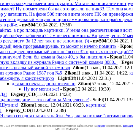
иперссылку на имени инструкции. Мотать на описание инструкц
нимает? Ну посмотрели бы как это делали на пик33. Там она ком
ер у даташита. На фоне 500 гигов винта моего ПК он пренебреж
ам есть отдельный мануал по программированию, который я держ
 в pdf-е.
-
my504
(10.04.2021 17:56
)
айтах, а про площадь картинки. У меня она распечатанная висит 
ций требует таблички? Там нечего помнить. Впрочем, есть. У ме
 результату. За 12 лет так и не запомнил. )))
-
my504
(10.04.2021 1
аждый день программируешь, то может и нечего помнить
-
Kpoк
 кого нацелен рекламный слоган "всего 35 простых инструкций"?
и придумал! Если бы команд было 40,, я бы ниасилил
-
Kpoк
(11.0
ую вкладку из журнала Радио с системой команд 8080...
-
Evge
ритет - реальный живой экземпляр
Zikon
(1 знак., 11.04.2021 12:
 из архивов Радио 1987 год №5
Zikon
(1 знак., 11.04.2021 14:22
,
к
абаждите, я конспектирую
-
LightElf
(11.04.2021 22:31
)
для конспекта - дополнительно
Zikon
(57 знак., 12.04.2021 
Ну вот могли же!
-
Kpoк
(12.04.2021 10:30
)
Да!
-
Evgeny_CD
(11.04.2021 14:23
)
ца посередине — это таблица Менделеева?
-
SciFi
(11.04.2021 13
Шутник!
Zikon
(1 знак., 12.04.2021 08:23
,
картинка
)
!
-
Evgeny_CD
(11.04.2021 12:39
)
Я свою сегодня пытался найти. Увы, жена похоже "оптимизирова
ето 7534 от сотворения мира. При использовании материалов сайта ссылка на
caxapу
обязательна.
Вебмаст
MMI © MMXXVI