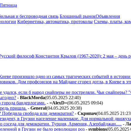
Пятница
ильная и беспроводная связь
Блошиный рынок
Объявления
нологии
Кибернетика, автоматика, протоколы
Схемы, платы, ко
Русский философ Константин Крылов (1967-2020): 2 мая – день 
 Киеве произошло одно из самых трагических событий в истории
овиков. Дом профсоюзов на Майдане сгорел дотла, в Киеве в эт
 удался, если б народ снайперы не постреляли. Чьи снайперы? 
выгодно?
-
BlackMorda
(05.05.2025 22:40
)
 города бандерлогами.
-
=AlexD=
(06.05.2025 09:04
)
ередь пришла.
-
General
(04.05.2025 20:38
)
? Победила свобода или демократия?
-
Cкpипaч
(04.05.2025 21:23
езидент, в Грузии население маленькое. Для нормальной движухи
 соседа для демократии. Турция, Армения, Азербайджан.....
-
Лa
еленной в Грузии не было революции роз
-
symbions
(05.05.2025 