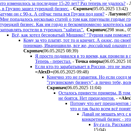
что изменилось за последние 15-20 лет? Раз теперь не удалось?
-
, в Грузию зашел турецкий бизнес.
-
Cкpипaч
(05.05.2025 13:42
)
Батуми он с 90-х. А сейчас типа вся Грузия под ним?
-
Лaгyнoв
(0
Мне попадалось несколько статей о том как приуныли гордые г
турецкий бизнес. Как им гордо и бескомпромисно захотелось как
заправлять постели в турецких "хайятах".
Cкpипaч
(298 знак., 0
Всё, как хотел бесноватый Мишико? "Турция нам поможет
Кому за что платят, тот то и кричит. А
охлос
, по свое
понимаю, Иванишвили, все же,
российский олигарх
г
Cкpипaч
(06.05.2025 08:39
)
Я просто подивился в то время, как провели в 
Теперь - перестал.
-
Toчкa oпopы
(06.05.2025 1
Если кто-то зарабатывает в России, это не знач
=AlexD=
(06.05.2025 09:48
)
Конечно это не гарантия. Но если сосед
"грузинскому бизнесу", а лично тебе, во
Cкpипaч
(06.05.2025 11:04
)
Осталось привести примеры. В том 
не боятся. Нет прецедентов.
-
=Ale
Потому что нет прецидентов 
что и так было всем всё понят
Давай не мешать мух с 
конкретный бизнес - это
Бу-га-га. Расскаж
15:04
)