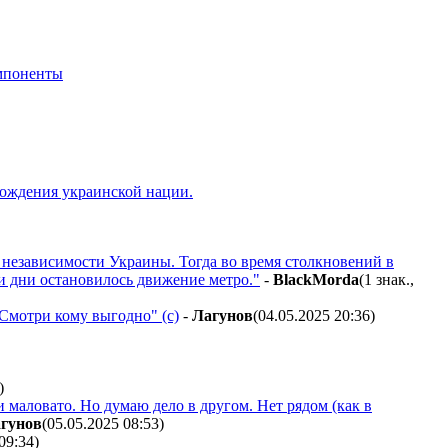
мпоненты
рождения украинской нации.
 независимости Украины. Тогда во время столкновений в
и дни остановилось движение метро."
-
BlackMorda
(1 знак.,
"Смотри кому выгодно" (с)
-
Лaгyнoв
(04.05.2025 20:36
)
)
 маловато. Но думаю дело в другом. Нет рядом (как в
гyнoв
(05.05.2025 08:53
)
09:34
)