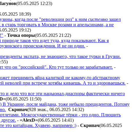
Лaгyнoв
(05.05.2025 12:23
)
5.05.2025 18:39
)
рузины, когда после "революции роз" к ним
системно
зашел
 в старь торговать в Москве розами и апельсинами, а не
5.05.2025 19:12
)
!"
-
Toчкa oпopы
(05.05.2025 21:22
)
й природе таков что идет туда, куда показывают. Как я
рузинского происхождения. И не он один.
-
президенты экспата, не знающего, что такое турки в Грузии.
0:55
)
ит что он "российский". Кто тут только не зарабатывает.
-
 может прещимить яйца калиткой не какому-то абстрактному
лей неволей при встрече хотябы киваешь. А то и здороваешься.
-
то и дело что все эти нацыонал-диаспоры фактически ничего
xD=
(06.05.2025 11:50
)
:) В Украине, после майдана, тоже небыло прецидентов. Потому
но.
Cкpипaч
(928 знак., 06.05.2025 14:32
)
котлетами. Межгосударственные тёрки - это одно. Плющить
 другое.
-
=AlexD=
(06.05.2025 14:41
)
ите это китайцам. Хуавею, например :)
-
Cкpипaч
(06.05.2025