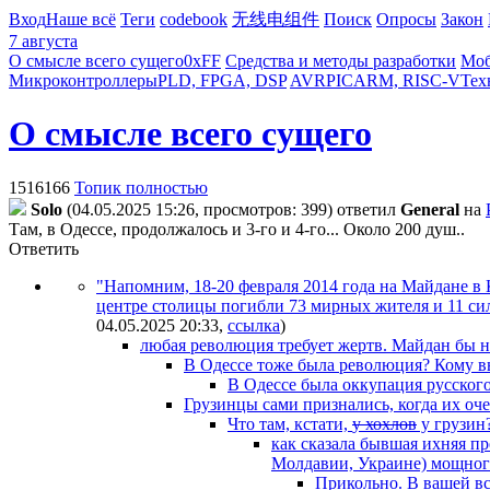
Вход
Наше всё
Теги
codebook
无线电组件
Поиск
Опросы
Закон
7 августа
О смысле всего сущего
0xFF
Средства и методы разработки
Моб
Микроконтроллеры
PLD, FPGA, DSP
AVR
PIC
ARM, RISC-V
Тех
О смысле всего сущего
1516166
Топик полностью
Solo
(04.05.2025 15:26, просмотров: 399)
ответил
General
на
Там, в Одессе, продолжалось и 3-го и 4-го... Около 200 душ..
Ответить
"Напомним, 18-20 февраля 2014 года на Майдане в
центре столицы погибли 73 мирных жителя и 11 сил
04.05.2025 20:33
,
ссылка
)
любая революция требует жертв. Майдан бы не
В Одессе тоже была революция? Кому 
В Одессе была оккупация русского
Грузинцы сами признались, когда их оч
Что там, кстати,
у хохлов
у грузин
как сказала бывшая ихняя пр
Молдавии, Украине) мощного
Прикольно. В вашей вс