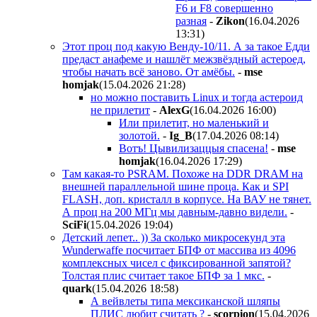
F6 и F8 совершенно
разная
-
Zikon
(16.04.2026
13:31
)
Этот проц под какую Венду-10/11. А за такое Едди
предаст анафеме и нашлёт межзвёздный астероед,
чтобы начать всё заново. От амёбы.
-
mse
homjak
(15.04.2026 21:28
)
но можно поставить Linux и тогда астероид
не прилетит
-
AlexG
(16.04.2026 16:00
)
Или прилетит, но маленький и
золотой.
-
Ig_B
(17.04.2026 08:14
)
Вотъ! Цывилизаццыя спасена!
-
mse
homjak
(16.04.2026 17:29
)
Там какая-то PSRAM. Похоже на DDR DRAM на
внешней параллельной шине проца. Как и SPI
FLASH, доп. кристалл в корпусе. На ВАУ не тянет.
А проц на 200 МГц мы давным-давно видели.
-
SciFi
(15.04.2026 19:04
)
Детский лепет.. )) За сколько микросекунд эта
Wunderwaffe посчитает БПФ от массива из 4096
комплексных чисел с фиксированной запятой?
Толстая плис считает такое БПФ за 1 мкс.
-
quark
(15.04.2026 18:58
)
А вейвлеты типа мексиканской шляпы
ПЛИС любит считать ?
-
scorpion
(15.04.2026