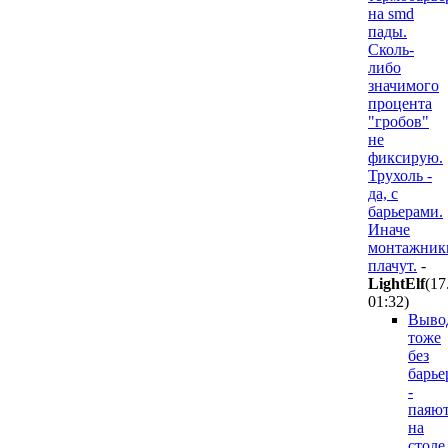
на smd
пады.
Сколь-
либо
значимого
процента
"гробов"
не
фиксирую.
Трухоль -
да, с
барьерами.
Иначе
монтажник
плачут.
-
LightElf
(17
01:32
)
Выво
тоже
без
барье
-
паяю
на
столе