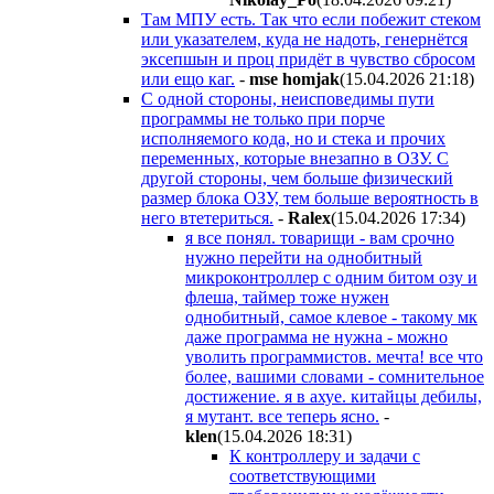
Там МПУ есть. Так что если побежит стеком
или указателем, куда не надоть, генернётся
эксепшын и проц придёт в чувство сбросом
или ещо каг.
-
mse homjak
(15.04.2026 21:18
)
С одной стороны, неисповедимы пути
программы не только при порче
исполняемого кода, но и стека и прочих
переменных, которые внезапно в ОЗУ. С
другой стороны, чем больше физический
размер блока ОЗУ, тем больше вероятность в
него втетериться.
-
Ralex
(15.04.2026 17:34
)
я все понял. товарищи - вам срочно
нужно перейти на однобитный
микроконтроллер с одним битом озу и
флеша, таймер тоже нужен
однобитный, самое клевое - такому мк
даже программа не нужна - можно
уволить программистов. мечта! все что
более, вашими словами - сомнительное
достижение. я в ахуе. китайцы дебилы,
я мутант. все теперь ясно.
-
klen
(15.04.2026 18:31
)
К контроллеру и задачи с
соответствующими