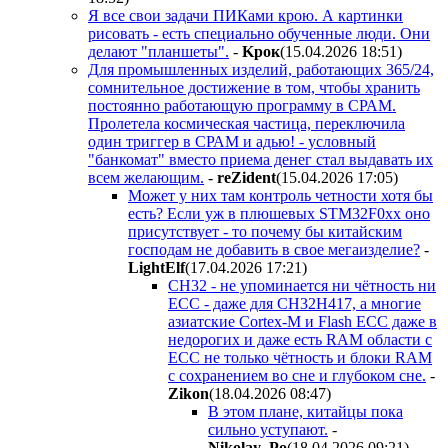
Я все свои задачи ПИКами крою. А картинки
рисовать - есть специально обученные люди. Они
делают "планшеты".
-
Kpoк
(15.04.2026 18:51
)
Для промышленных изделий, работающих 365/24,
сомнительное достижение в том, чтобы хранить
постоянно работающую программу в СРАМ.
Пролетела космическая частица, переключила
один триггер в СРАМ и адью! - условный
"банкомат" вместо приема денег стал выдавать их
всем желающим.
-
reZident
(15.04.2026 17:05
)
Может у них там контроль четности хотя бы
есть? Если уж в плюшевых STM32F0xx оно
присутствует - то почему бы китайским
господам не добавить в свое мегаизделие?
-
LightElf
(17.04.2026 17:21
)
CH32 - не упоминается ни чётность ни
ECC - даже для CH32H417, а многие
азиатские Cortex-M и Flash ECC даже в
недорогих и даже есть RAM области с
ECC не только чётность и блоки RAM
с сохранением во сне и глубоком сне.
-
Zikon
(18.04.2026 08:47
)
В этом плане, китайцы пока
сильно уступают.
-
Nikolay_Po
(18.04.2026 09:21
)