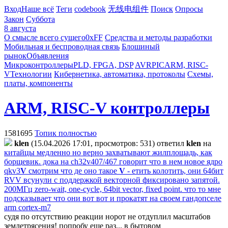
Вход
Наше всё
Теги
codebook
无线电组件
Поиск
Опросы
Закон
Суббота
8 августа
О смысле всего сущего
0xFF
Средства и методы разработки
Мобильная и беспроводная связь
Блошиный
рынок
Объявления
Микроконтроллеры
PLD, FPGA, DSP
AVR
PIC
ARM, RISC-
V
Технологии
Кибернетика, автоматика, протоколы
Схемы,
платы, компоненты
ARM, RISC-V контроллеры
1581695
Топик полностью
klen
(15.04.2026 17:01, просмотров: 531)
ответил
klen
на
китайцы медленно но верно захватывают жилплощадь, как
борщевик. дока на ch32v407/467 говорит что в нем новое ядро
qkv3
V
смотрим что де оно такое
V
- етить колотить, они 64бит
RVV всунули с поддержкой векторной фиксировано запятой.
200МГц zero-wait, one-cycle, 64bit vector, fixed point. что то мне
подсказывает что они вот вот и прокатят на своем гандопселе
arm cortex-m7
судя по отсутствию реакции норот не отдуплил масштабов
землетрясения! попробу еще раз... в бытовом