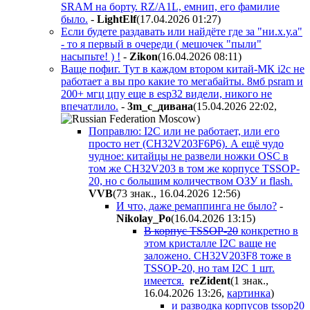
SRAM на борту. RZ/A1L, емнип, его фамилие
было.
-
LightElf
(17.04.2026 01:27
)
Если будете раздавать или найдёте где за "ни.х.у.а"
- то я первый в очереди ( мешочек "пыли"
насыпьте! ) !
-
Zikon
(16.04.2026 08:11
)
Ваще пофиг. Тут в каждом втором китай-МК i2c не
работает а вы про какие то мегабайты. 8мб psram и
200+ мгц цпу еще в esp32 видели, никого не
впечатлило.
-
3m_c_дивaнa
(15.04.2026 22:02
,
)
Поправлю: I2C или не работает, или его
просто нет (CH32V203F6P6). А ещё чудо
чудное: китайцы не развели ножки OSC в
том же CH32V203 в том же корпусе TSSOP-
20, но с большим количеством ОЗУ и flash.
VVB
(73 знак., 16.04.2026 12:56
)
И что, даже ремаппинга не было?
-
Nikolay_Po
(16.04.2026 13:15
)
В корпус TSSOP-20
конкретно в
этом кристалле I2C ваще не
заложено. CH32V203F8 тоже в
TSSOP-20, но там I2C 1 шт.
имеется.
reZident
(1 знак.,
16.04.2026 13:26
,
картинка
)
и разводка корпусов tssop20