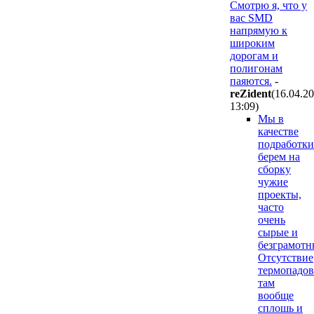
Смотрю я, что у
вас SMD
напрямую к
широким
дорогам и
полигонам
паяются.
-
reZident
(16.04.2
13:09
)
Мы в
качестве
подработки
берем на
сборку
чужие
проекты,
часто
очень
сырые и
безграмотн
Отсутствие
термопадов
там
вообще
сплошь и