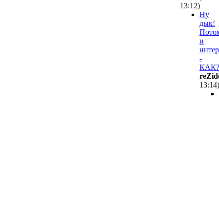
13:12
)
Ну
дык!
Пото
и
интер
-
КАК
reZid
13:14