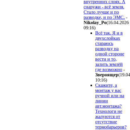
внутренних слоях. А
снаружи - всё земля.
Стало лучше и по
разводке, и по ЭМС.
-
Nikolay_Po
(16.04.2026
09:16
)
Всё так. Я и в
двухслойках
стараюсь
разводку на
одной стороне
вести и то,
залить землёй
где возможно
-
Звepoящep
(19.0
10:16
)
Скажите, а
монтаж у вас
ручной или на
линии
авт.монтажа?
Технологи не
жалуются от
отсутствие
термобарьеров?