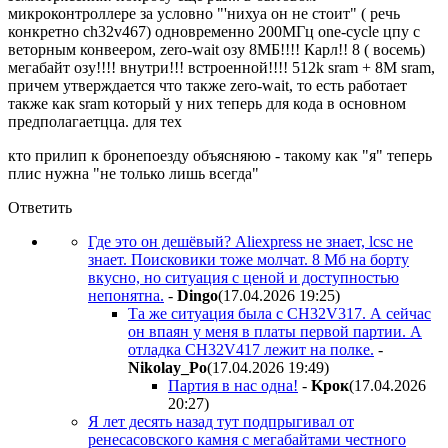
микроконтроллере за условно "'нихуа он не стоит" ( речь
конкретно ch32v467) одновременно 200МГц one-cycle цпу с
веторным конвеером, zero-wait озу 8МБ!!!! Карл!! 8 ( восемь)
мегабайт озу!!!! внутри!!! встроенной!!!! 512k sram + 8М sram,
причем утверждается что также zero-wait, то есть работает
также как sram который у них теперь для кода в основном
предполагаетцца. для тех
кто прилип к бронепоезду объясняюю - такому как "я" теперь
плис нужна "не только лишь всегда"
Ответить
Где это он дешёвый? Aliexpress не знает, lcsc не
знает. Поисковики тоже молчат. 8 Мб на борту
вкусно, но ситуация с ценой и доступностью
непонятна.
-
Dingo
(17.04.2026 19:25
)
Та же ситуация была с CH32V317. А сейчас
он впаян у меня в платы первой партии. А
отладка CH32V417 лежит на полке.
-
Nikolay_Po
(17.04.2026 19:49
)
Партия в нас одна!
-
Kpoк
(17.04.2026
20:27
)
Я лет десять назад тут подпрыгивал от
ренесасовского камня с мегабайтами честного