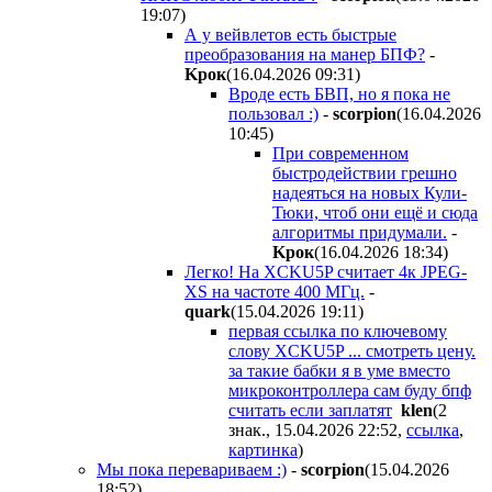
19:07
)
А у вейвлетов есть быстрые
преобразования на манер БПФ?
-
Kpoк
(16.04.2026 09:31
)
Вроде есть БВП, но я пока не
пользовал :)
-
scorpion
(16.04.2026
10:45
)
При современном
быстродействии грешно
надеяться на новых Кули-
Тюки, чтоб они ещё и сюда
алгоритмы придумали.
-
Kpoк
(16.04.2026 18:34
)
Легко! На XCKU5P считает 4к JPEG-
XS на частоте 400 МГц.
-
quark
(15.04.2026 19:11
)
первая ссылка по ключевому
слову XCKU5P ... cмотреть цену.
за такие бабки я в уме вместо
микроконтроллера сам буду бпф
считать если заплатят
klen
(2
знак., 15.04.2026 22:52
,
ссылка
,
картинка
)
Мы пока перевариваем :)
-
scorpion
(15.04.2026
18:52
)