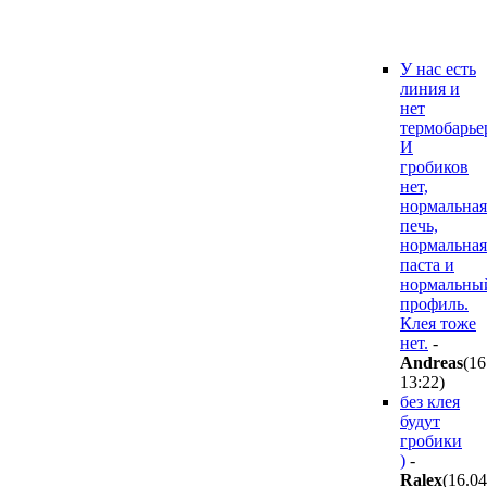
У нас есть
линия и
нет
термобарье
И
гробиков
нет,
нормальная
печь,
нормальная
паста и
нормальны
профиль.
Клея тоже
нет.
-
Andreas
(16
13:22
)
без клея
будут
гробики
)
-
Ralex
(16.0