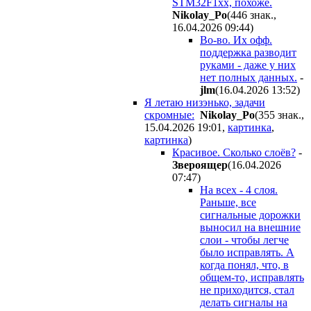
STM32F1xx, похоже.
Nikolay_Po
(446 знак.,
16.04.2026 09:44
)
Во-во. Их офф.
поддержка разводит
руками - даже у них
нет полных данных.
-
jlm
(16.04.2026 13:52
)
Я летаю низэнько, задачи
скромные:
Nikolay_Po
(355 знак.,
15.04.2026 19:01
,
картинка
,
картинка
)
Красивое. Сколько слоёв?
-
Звepoящep
(16.04.2026
07:47
)
На всех - 4 слоя.
Раньше, все
сигнальные дорожки
выносил на внешние
слои - чтобы легче
было исправлять. А
когда понял, что, в
общем-то, исправлять
не приходится, стал
делать сигналы на