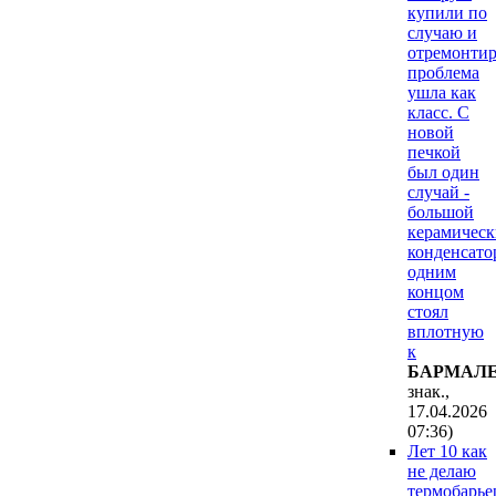
купили по
случаю и
отремонтир
проблема
ушла как
класс. С
новой
печкой
был один
случай -
большой
керамичес
конденсато
одним
концом
стоял
вплотную
к
БAPMAЛ
знак.,
17.04.2026
07:36
)
Лет 10 как
не делаю
термобарье