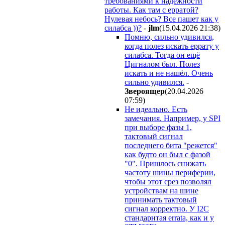
требованиями к надёжности
работы. Как там с ерратой?
Нулевая небось? Все пашет как у
силабса ))?
-
jlm
(15.04.2026 21:38
)
Помню, сильно удивился,
когда полез искать еррату у
силабса. Тогда он ещё
Цигналом был. Полез
искать и не нашёл. Очень
сильно удивился.
-
Звepoящep
(20.04.2026
07:59
)
Не идеально. Есть
замечания. Например, у SPI
при выборе фазы 1,
тактовый сигнал
последнего бита "режется"
как будто он был с фазой
"0". Пришлось снижать
частоту шины периферии,
чтобы этот срез позволял
устройствам на шине
принимать тактовый
сигнал корректно. У I2C
стандарнтая errata, как и у