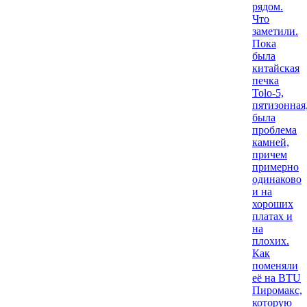
рядом.
Что
заметили.
Пока
была
китайская
печка
Tolo-5,
пятизонная
была
проблема
камней,
причем
примерно
одинаково
и на
хороших
платах и
на
плохих.
Как
поменяли
её на BTU
Пиромакс,
которую