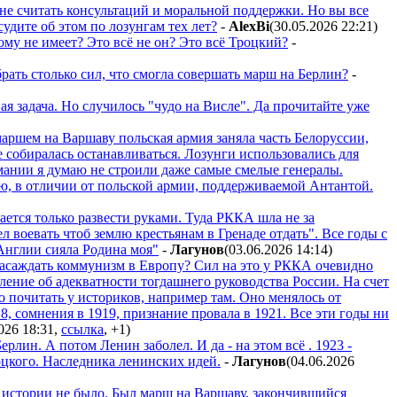
не считать консультаций и моральной поддержки. Но вы все
удите об этом по лозунгам тех лет?
-
AlexBi
(30.05.2026 22:21
)
му не имеет? Это всё не он? Это всё Троцкий?
-
рать столько сил, что смогла совершать марш на Берлин?
-
ая задача. Но случилось "чудо на Висле". Да прочитайте уже
маршем на Варшаву польская армия заняла часть Белоруссии,
собиралась останавливаться. Лозунги использовались для
ании я думаю не строили даже самые смелые генералы.
ю, в отличии от польской армии, поддерживаемой Антантой.
ется только развести руками. Туда РККА шла не за
л воевать чтоб землю крестьянам в Гренаде отдать". Все годы с
Англии сияла Родина моя"
-
Лaгyнoв
(03.06.2026 14:14
)
насаждать коммунизм в Европу? Сил на это у РККА очевидно
вление об адекватности тогдашнего руководства России. На счет
почитать у историков, например там. Оно менялось от
8, сомнения в 1919, признание провала в 1921. Все эти годы ни
2026 18:31
,
ссылка
,
+1
)
рлин. А потом Ленин заболел. И да - на этом всё . 1923 -
оцкого. Наследника ленинских идей.
-
Лaгyнoв
(04.06.2026
истории не было. Был марш на Варшаву, закончившийся