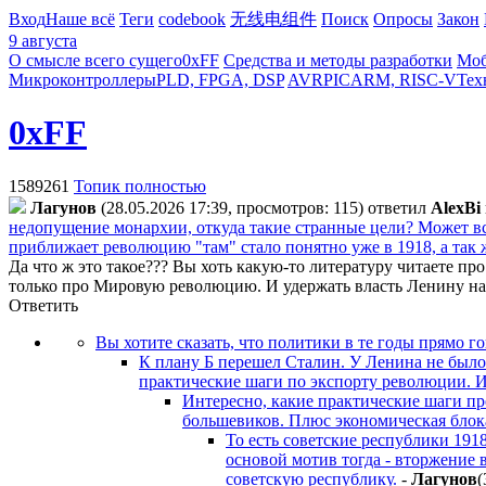
Вход
Наше всё
Теги
codebook
无线电组件
Поиск
Опросы
Закон
9 августа
О смысле всего сущего
0xFF
Средства и методы разработки
Моб
Микроконтроллеры
PLD, FPGA, DSP
AVR
PIC
ARM, RISC-V
Тех
0xFF
1589261
Топик полностью
Лaгyнoв
(28.05.2026 17:39, просмотров: 115)
ответил
AlexBi
недопущение монархии, откуда такие странные цели? Может все
приближает революцию "там" стало понятно уже в 1918, а так ж
Да что ж это такое??? Вы хоть какую-то литературу читаете про
только про Мировую революцию. И удержать власть Ленину над
Ответить
Вы хотите сказать, что политики в те годы прямо г
К плану Б перешел Сталин. У Ленина не был
практические шаги по экспорту революции. И 
Интересно, какие практические шаги пр
большевиков. Плюс экономическая блока
То есть советские республики 191
основой мотив тогда - вторжение 
советскую республику.
-
Лaгyнoв
(