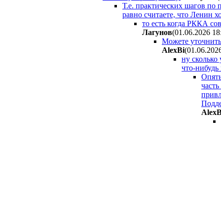
Т.е. практических шагов по
равно считаете, что Ленин х
то есть когда РККА со
Лaгyнoв
(01.06.2026 18
Можете уточнить 
AlexBi
(01.06.202
ну сколько 
что-нибудь 
Опять
часть
привл
Подде
AlexB