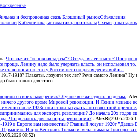
Воскресенье
ильная и беспроводная связь
Блошиный рынок
Объявления
нологии
Кибернетика, автоматика, протоколы
Схемы, платы, ко
на
Что значит "основная задача"? Откуда вы ее знаете? Построе
 проще, Ленину надо было удержать власть, он использовал то,
е стало понятно, что у России нет сил для ведения войны.
 1917-1918? Плакаты, лозунги тех лет? Речи самого Ленина? Ну в
о было только для этого.
оворили о своих намерениях? Лучше все же судить по делам.
Ale
о ничего другого кроме Мировой революции. И Ленин меньше вс
именно после 1923г они стали затухать - по известной причине.
едпринимались для экспорта революции? До начала 20х годов е
да. Что делалось для экспорта революции?
-
AlexBi
(29.05.2026 1
8-1919 в Европе вам неизвестны? Главный лозунг 1920г "Даешь 
в Германию. И про Венгрию. Только измена атамана Григорьева
30.05.2026 09:52
)