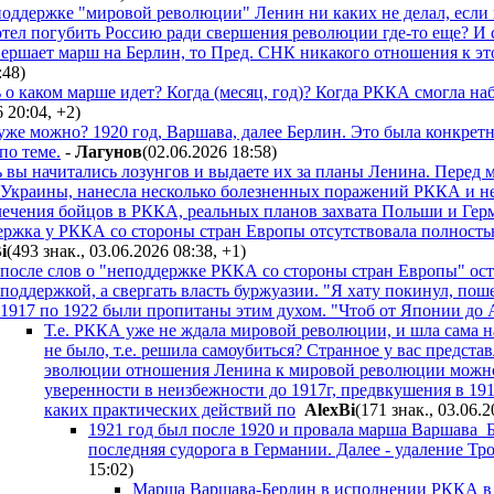
 поддержке "мировой революции" Ленин ни каких не делал, если 
отел погубить Россию ради свершения революции где-то еще? И с
вершает марш на Берлин, то Пред. СНК никакого отношения к это
:48
)
о каком марше идет? Когда (месяц, год)? Когда РККА смогла наб
6 20:04
,
+2
)
уже можно? 1920 год, Варшава, далее Берлин. Это была конкретн
по теме.
-
Лaгyнoв
(02.06.2026 18:58
)
 вы начитались лозунгов и выдаете их за планы Ленина. Перед 
 Украины, нанесла несколько болезненных поражений РККА и не 
ечения бойцов в РККА, реальных планов захвата Польши и Герм
ржка у РККА со стороны стран Европы отсутствовала полность
i
(493 знак., 03.06.2026 08:38
,
+1
)
после слов о "неподдержке РККА со стороны стран Европы" оста
поддержкой, а свергать власть буржуазии. "Я хату покинул, поше
1917 по 1922 были пропитаны этим духом. "Чтоб от Японии до 
Т.е. РККА уже не ждала мировой революции, и шла сама 
не было, т.е. решила самоубиться? Странное у вас предста
эволюции отношения Ленина к мировой революции можно 
уверенности в неизбежности до 1917г, предвкушения в 191
каких практических действий по
AlexBi
(171 знак., 03.06.
1921 год был после 1920 и провала марша Варшава_Бе
последняя судорога в Германии. Далее - удаление Тр
15:02
)
Марша Варшава-Берлин в исполнении РККА в 