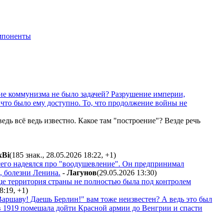
мпоненты
ние коммунизма не было задачей? Разрушение империи,
 что было ему доступно. То, что продолжение войны не
едь всё ведь известно. Какое там "построение"? Везде речь
xBi
(185 знак., 28.05.2026 18:22
,
+1
)
его надеялся про "воодушевление". Он предпринимал
, болезни Ленина.
-
Лaгyнoв
(29.05.2026 13:30
)
ще территория страны не полностью была под контролем
8:19
,
+1
)
Варшаву! Даешь Берлин!" вам тоже неизвестен? А ведь это был
 в 1919 помешала дойти Красной армии до Венгрии и спасти