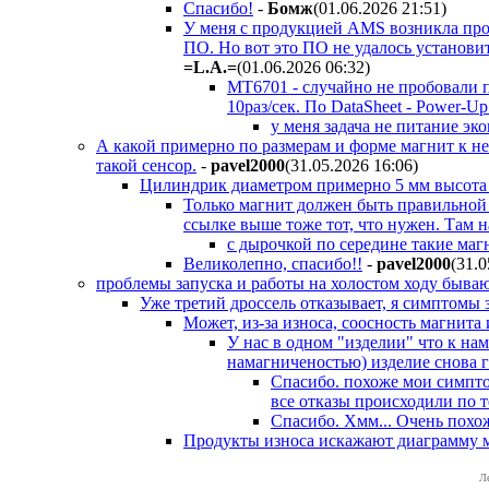
Спасибо!
-
Бoмж
(01.06.2026 21:51
)
У меня c продукцией AMS возникла про
ПО. Но вот это ПО не удалось установи
=L.A.=
(01.06.2026 06:32
)
MT6701 - случайно не пробовали п
10раз/сек. По DataSheet - Power-U
у меня задача не питание 
А какой примерно по размерам и форме магнит к не
такой сенсор.
-
pavel2000
(31.05.2026 16:06
)
Цилиндрик диаметром примерно 5 мм высота 4
Только магнит должен быть правильной 
ссылке выше тоже тот, что нужен. Там н
с дырочкой по середине такие ма
Великолепно, спасибо!!
-
pavel2000
(31.0
проблемы запуска и работы на холостом ходу бываю
Уже третий дроссель отказывает, я симптомы 
Может, из-за износа, соосность магнита
У нас в одном "изделии" что к на
намагниченостью) изделие снова г
Спасибо. похоже мои симптом
все отказы происходили по т
Спасибо. Хмм... Очень похо
Продукты износа искажают диаграмму м
Л