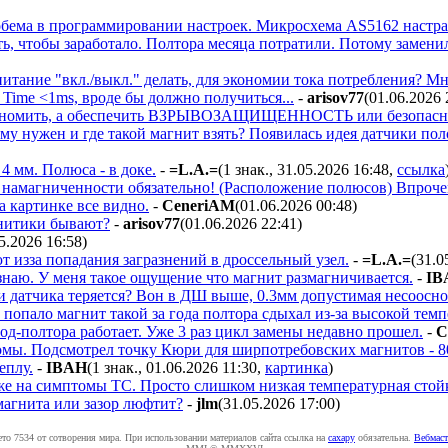
бема в программировании настроек. Микросхема AS5162 настраи
ть, чтобы заработало. Полтора месяца потратили. Потому замени
итание "вкл./выкл." делать, для экономии тока потребления? Мн
p Time <1ms, вроде бы должно получиться...
-
arisov77
(01.06.2026 
экономить, а обеспечить ВЗРЫВОЗАЩИЩЕННОСТЬ или безопаснос
му нужен и где такой магнит взять? Появилась идея датчики пол
 мм. Полюса - в доке.
-
=L.A.=
(1 знак., 31.05.2026 16:48
,
ссылка
намагниченности обязательно! (Расположение полюсов) Впрочем
а картинке все видно.
-
CeneriAM
(01.06.2026 00:48
)
гнитики бывают?
-
arisov77
(01.06.2026 22:41
)
5.2026 16:58
)
т изза попадания загразнений в дроссельный узел.
-
=L.A.=
(31.0
знаю. У меня такое ощущение что магнит размагничивается.
-
IB
 и датчика теряется? Вон в ДШ выше, 0.3мм допустимая несоосно
м попало магнит такой за года полтора сдыхал из-за высокой те
од-полтора работает. Уже 3 раз цикл замены недавно прошел.
-
C
ы. Подсмотрел точку Кюри для ширпотребовских магнитов - 80 г
еплу.
-
IBAH
(1 знак., 01.06.2026 11:30
,
картинка
)
же на симптомы ТС. Просто слишком низкая температурная стойк
агнита или зазор люфтит?
-
jlm
(31.05.2026 17:00
)
ето 7534 от сотворения мира. При использовании материалов сайта ссылка на
caxapу
обязательна.
Вебмаст