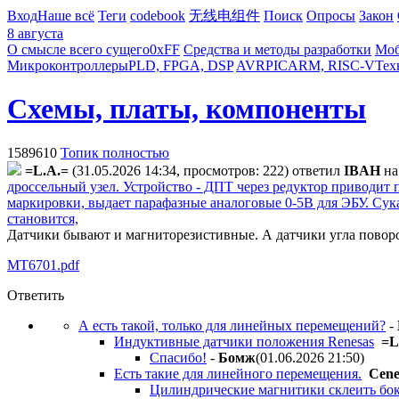
Вход
Наше всё
Теги
codebook
无线电组件
Поиск
Опросы
Закон
8 августа
О смысле всего сущего
0xFF
Средства и методы разработки
Моб
Микроконтроллеры
PLD, FPGA, DSP
AVR
PIC
ARM, RISC-V
Тех
Схемы, платы, компоненты
1589610
Топик полностью
=L.A.=
(31.05.2026 14:34, просмотров: 222)
ответил
IBAH
н
дроссельный узел. Устройство - ДПТ через редуктор приводит 
маркировки, выдает парафазные аналоговые 0-5В для ЭБУ. Сука
становится,
Датчики бывают и магниторезистивные. А датчики угла поворот
MT6701.pdf
Ответить
А есть такой, только для линейных перемещений?
-
Индуктивные датчики положения Renesas
=L
Спасибо!
-
Бoмж
(01.06.2026 21:50
)
Есть такие для линейного перемещения.
Cen
Цилиндрические магнитики склеить бок