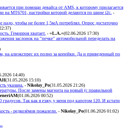
вается при помощи девайса от AMS, к которому прилагается
ли на MT6701, настройки которой делаются по шине i2c.
-
е надо, чтобы не более 1,5мА потреблял. Опрос достаточно
22:37
)
ть. Геморроя хватает.
-
=L.A.=
(02.06.2026 17:30
)
ожения заслонок на "печке" автомобильной переделать на
)
, на алиэкспрес их полно за копейки. Да и приведенный по
5.2026 14:40
)
AH
(31.05.2026 15:10
)
сть указана.
-
Nikolay_Po
(31.05.2026 21:26
)
мпературы. После замены магнита на новый (с правильной
eneriAM
(01.06.2026 00:52
)
радусов. Так как я езжу, у меня под капотом 120. И кстати
ость - редкозёмов пожалели.
-
Nikolay_Po
(01.06.2026 01:02
)
ер