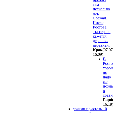
там
несколько
лет.
Сбежал.
После
Ростова
эта страна
кажется
деревня-
деревней.
-
Kpoк
(07.07
16:09
)
В
Росто
хорош
но
надо
же
позна
в
сравн
Бapб
16:19
дочкин приятель 10