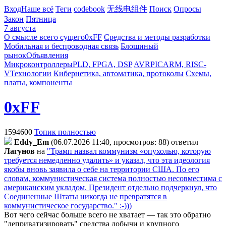
Вход
Наше всё
Теги
codebook
无线电组件
Поиск
Опросы
Закон
Пятница
7 августа
О смысле всего сущего
0xFF
Средства и методы разработки
Мобильная и беспроводная связь
Блошиный
рынок
Объявления
Микроконтроллеры
PLD, FPGA, DSP
AVR
PIC
ARM, RISC-
V
Технологии
Кибернетика, автоматика, протоколы
Схемы,
платы, компоненты
0xFF
1594600
Топик полностью
Eddy_Em
(06.07.2026 11:40, просмотров: 88)
ответил
Лaгyнoв
на
"Трамп назвал коммунизм «опухолью, которую
требуется немедленно удалить» и указал, что эта идеология
якобы вновь заявила о себе на территории США. По его
словам, коммунистическая система полностью несовместима с
американским укладом. Президент отдельно подчеркнул, что
Соединенные Штаты никогда не превратятся в
коммунистическое государство." :-)))
Вот чего сейчас больше всего не хватает — так это обратно
"деприватизировать" средства добычи и крупного