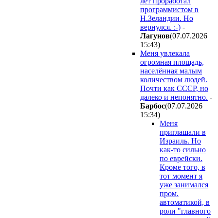
лет проработал
программистом в
Н.Зеландии. Но
вернулся. :-)
-
Лaгyнoв
(07.07.2026
15:43
)
Меня увлекала
огромная площадь,
населённая малым
количеством людей.
Почти как СССР, но
далеко и непонятно.
-
Бapбoc
(07.07.2026
15:34
)
Меня
приглашали в
Израиль. Но
как-то сильно
по еврейски.
Кроме того, в
тот момент я
уже занимался
пром.
автоматикой, в
роли "главного