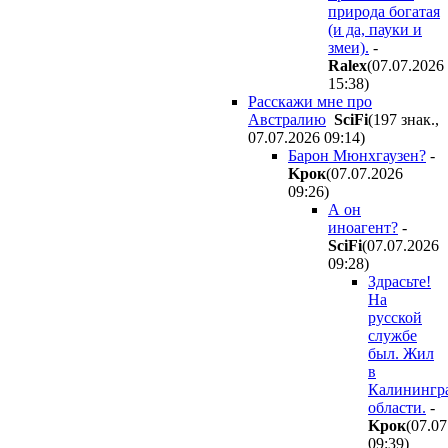
природа богатая
(и да, пауки и
змеи).
-
Ralex
(07.07.2026
15:38
)
Расскажи мне про
Австралию
SciFi
(197 знак.,
07.07.2026 09:14
)
Барон Мюнхгаузен?
-
Kpoк
(07.07.2026
09:26
)
А он
иноагент?
-
SciFi
(07.07.2026
09:28
)
Здрасьте!
На
русской
службе
был. Жил
в
Калинингр
области.
-
Kpoк
(07.07
09:39
)