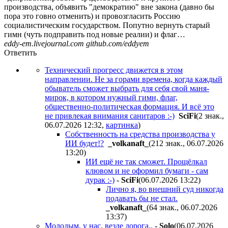
производства, объявить "демократию" вне закона (давно бы
пора это говно отменить) и провозгласить Россию
социалистическим государством. Попутно вернуть старый
гимн (чуть подправить под новые реалии) и флаг…
eddy-em.livejournal.com github.com/eddyem
Ответить
Технический прогресс движется в этом
направлении. Не за горами времена, когда каждый
обыватель сможет выбрать для себя свой маня-
мирок, в котором нужный гимн, флаг,
общественно-политическая формация. И всё это
не привлекая внимания санитаров :-)
SciFi
(2 знак.,
06.07.2026 12:32
,
картинка
)
Собственность на средства производства у
ИИ будет!?
_volkanaft_
(212 знак., 06.07.2026
13:20
)
ИИ ещё не так сможет. Прощёлкал
клювом и не оформил бумаги - сам
дурак :-)
-
SciFi
(06.07.2026 13:22
)
Лично я, во внешний суд никогда
подавать бы не стал.
_volkanaft_
(64 знак., 06.07.2026
13:37
)
Молодым, у нас, везде дорога..
-
Solo
(06.07.2026