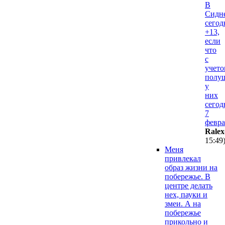
В
Сидн
сегод
+13,
если
что
с
учето
полу
у
них
сегод
7
февра
Ralex
15:49
Меня
привлекал
образ жизни на
побережье. В
центре делать
нех, пауки и
змеи. А на
побережье
прикольно и