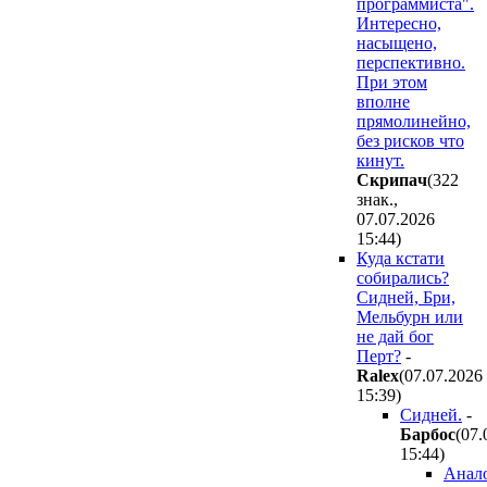
программиста".
Интересно,
насыщено,
перспективно.
При этом
вполне
прямолинейно,
без рисков что
кинут.
Cкpипaч
(322
знак.,
07.07.2026
15:44
)
Куда кстати
собирались?
Сидней, Бри,
Мельбурн или
не дай бог
Перт?
-
Ralex
(07.07.2026
15:39
)
Сидней.
-
Бapбoc
(07.
15:44
)
Анал