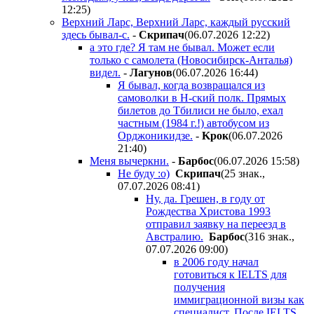
12:25
)
Верхний Ларс, Верхний Ларс, каждый русский
здесь бывал-с.
-
Cкpипaч
(06.07.2026 12:22
)
а это где? Я там не бывал. Может если
только с самолета (Новосибирск-Анталья)
видел.
-
Лaгyнoв
(06.07.2026 16:44
)
Я бывал, когда возвращался из
самоволки в Н-ский полк. Прямых
билетов до Тбилиси не было, ехал
частным (1984 г.!) автобусом из
Орджоникидзе.
-
Kpoк
(06.07.2026
21:40
)
Меня вычеркни.
-
Бapбoc
(06.07.2026 15:58
)
Не буду :о)
Cкpипaч
(25 знак.,
07.07.2026 08:41
)
Ну, да. Грешен, в году от
Рождества Христова 1993
отправил заявку на переезд в
Австралию.
Бapбoc
(316 знак.,
07.07.2026 09:00
)
в 2006 году начал
готовиться к IELTS для
получения
иммиграционной визы как
специалист. После IELTS