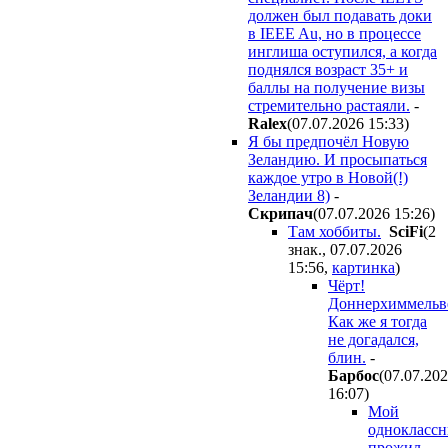
должен был подавать доки
в IEEE Au, но в процессе
инглиша оступился, а когда
поднялся возраст 35+ и
баллы на получение визы
стремительно растаяли.
-
Ralex
(07.07.2026 15:33
)
Я бы предпочёл Новую
Зеландию. И просыпаться
каждое утро в Новой(!)
Зеландии 8)
-
Cкpипaч
(07.07.2026 15:26
)
Там хоббиты.
SciFi
(2
знак., 07.07.2026
15:56
,
картинка
)
Чёрт!
Доннерхиммельве
Как же я тогда
не догадался,
блин.
-
Бapбoc
(07.07.20
16:07
)
Мой
одноклассн
прожил