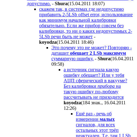
допустимо.
-
Shura
(15.04.2011 18:07
)
скажем так, в системах где недопустимо
прибавить 2-5LSb offset error, использование
как минимум начальной калибровки
обязательно. Если же прибор совсем без
калибровки, то ни о каких недопустимых 2-
5LSb речи быть не может
-
koyodza
(15.04.2011 18:46
)
Это почему это не может? Повторяю -
даташит
обещает 2 LSb максимум
суммарную ошибку.
-
Shura
(16.04.2011
09:58
)
а источник сигнала какую
ошибку обещает? Или у тебя
АЦП сферический в вакууме?
Без калибровки
прибора
на
такую ошибку по-любому
рассчитывать не приходится
koyodza
(184 знак., 16.04.2011
12:26
)
Ещё раз - речь об
измерении
малых
сигналов, для всех
остальных этот трёп
неактуален. Т.е. там 1 LSb