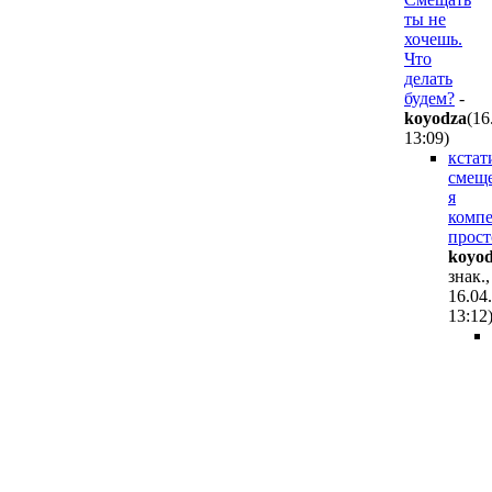
ты не
хочешь.
Что
делать
будем?
-
koyodza
(16
13:09
)
кстат
смещ
я
комп
прост
koyo
знак.,
16.04
13:12