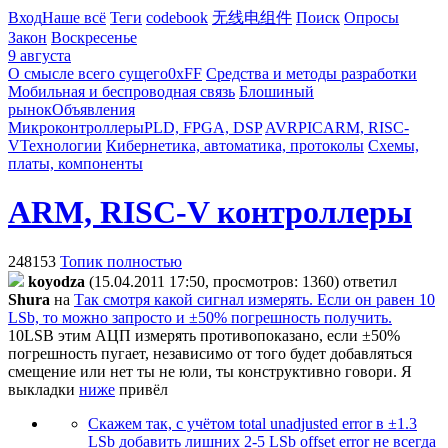
Вход
Наше всё
Теги
codebook
无线电组件
Поиск
Опросы
Закон
Воскресенье
9 августа
О смысле всего сущего
0xFF
Средства и методы разработки
Мобильная и беспроводная связь
Блошиный
рынок
Объявления
Микроконтроллеры
PLD, FPGA, DSP
AVR
PIC
ARM, RISC-
V
Технологии
Кибернетика, автоматика, протоколы
Схемы,
платы, компоненты
ARM, RISC-V контроллеры
248153
Топик полностью
koyodza
(15.04.2011 17:50, просмотров: 1360)
ответил
Shura
на
Так смотря какой сигнал измерять. Если он равен 10
LSb, то можно запросто и ±50% погрешность получить.
10LSB этим АЦП измерять противопоказано, если ±50%
погрешность пугает, независимо от того будет добавляться
смещение или нет
ты не юли, ты конструктивно говори. Я
выкладки
ниже
привёл
Скажем так, с учётом total unadjusted error в ±1.3
LSb добавить лишних 2-5 LSb offset error не всегда