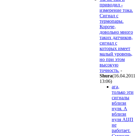
приводил -
измерение тока.
Сигнал с
термопары.
Короче,
довольно много
таких датчиков,
сигнал с
которых имеет
малый уровень,
но при этом
высокую
точность.
-
Shura
(16.04.2011
13:06
)
ага,
только эти
сигналы
вблизи
нуля. А
вблизи
нуля АЦП
не
работает.
Смещать