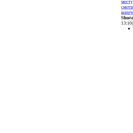
месту
смотр
конеч
Shur
13:10