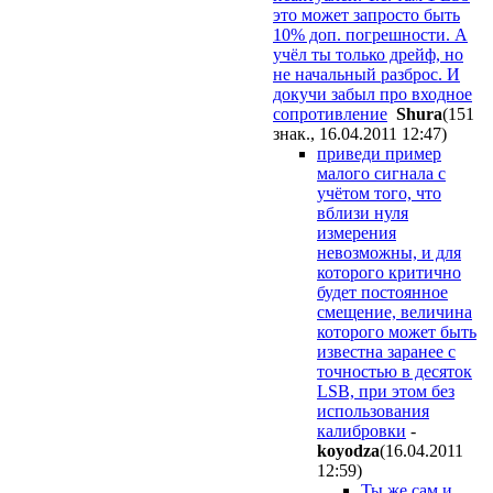
это может запросто быть
10% доп. погрешности. А
учёл ты только дрейф, но
не начальный разброс. И
докучи забыл про входное
сопротивление
Shura
(151
знак., 16.04.2011 12:47
)
приведи пример
малого сигнала с
учётом того, что
вблизи нуля
измерения
невозможны, и для
которого критично
будет постоянное
смещение, величина
которого может быть
известна заранее с
точностью в десяток
LSB, при этом без
использования
калибровки
-
koyodza
(16.04.2011
12:59
)
Ты же сам и