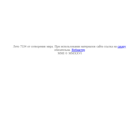
Лето 7534 от сотворения мира. При использовании материалов сайта ссылка на
caxapу
обязательна.
Вебмастер
MMI © MMXXVI