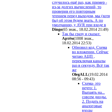
случилось ещё раз, как пример -
из-за долгих вычислений, то
проверив его
повторным
чтением
перед
выходом, мы (хотя
бы) об этом будем знать. А по
умолчанию, у AVR при входе в
Dingo
(65 знак., 18.02.2014 21:49
)
Так бы сразу и сказал:
Apтём
(1008 знак.,
18.02.2014 22:53
)
Обновил код. Схема
во вложении. Сейчас
читаю АЦП ,
переключая каналы
раз в секунду. Всё так
же
OlegALL
(19.02.2014
08:56 - 09:43
)
Схема- это
нечто: 1.
Выпаять на...
совсем диоды.
2. Подать на
аналоговые
входы