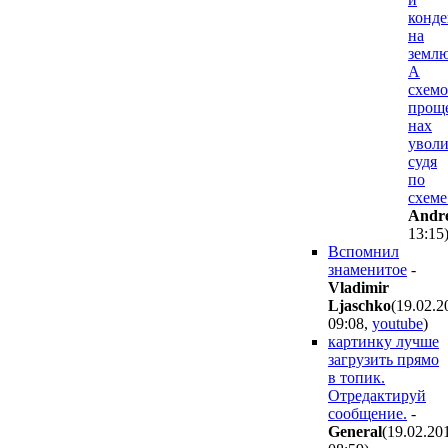
конде
на
землю
А
схемо
прощ
нах
уволи
судя
по
схеме
Andr
13:15
Вспомнил
знаменитое
-
Vladimir
Ljaschko
(19.02.2
09:08
,
youtube
)
картинку лучше
загрузить прямо
в топик.
Отредактируй
сообщение.
-
General
(19.02.20