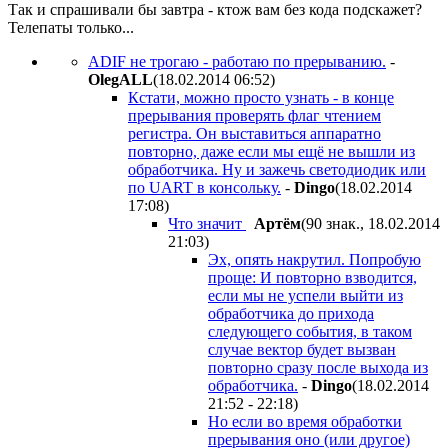
Так и спрашивали бы завтра - ктож вам без кода подскажет?
Телепаты только...
ADIF не трогаю - работаю по прерыванию.
-
OlegALL
(18.02.2014 06:52
)
Кстати, можно просто узнать - в конце
прерывания проверять флаг чтением
регистра. Он выставиться аппаратно
повторно, даже если мы ещё не вышли из
обработчика. Ну и зажечь светодиодик или
по UART в консольку.
-
Dingo
(18.02.2014
17:08
)
Что значит
Apтём
(90 знак., 18.02.2014
21:03
)
Эх, опять накрутил. Попробую
проще: И повторно взводится,
если мы не успели выйти из
обработчика до прихода
следующего события, в таком
случае вектор будет вызван
повторно сразу после выхода из
обработчика.
-
Dingo
(18.02.2014
21:52 - 22:18
)
Но если во время обработки
прерывания оно (или другое)