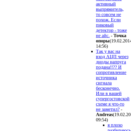
активный
выпрямитель,
то совсем не
похож. Если
пиковый
детектор - тоже
не айс.
-
Точка
опоры
(19.02.201
14:56
)
Так у вас на
вход АЦП через
диоды напруга
подана!!?? И
сопротивление
источника
сигнала
бесконечно.
Или в вашей
супергостовской
схеме я что-то
не заметил?
-
Andreas
(19.02.2
09:54
)
я плохо
разбираюсь