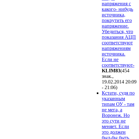
напряжения с
какого- нибудь
источника,
покрутить его
напряжение.
Убедиться, что
показания АЦП
соответствуют
напряжениям
источника.
Если не
соответствуют-
KLIM83
(454
знак.,
19.02.2014 20:09
- 21:06
)
Кстати, судя по
указанным
типам ОУ - там
не мега, а
Воронеж. Но
это сути не
меняет. Если
это должен
был-бы быть