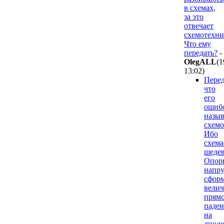
в схемах,
за это
отвечает
схемотехни
Что ему
передать?
-
OlegALL
(1
13:02
)
Перед
что
его
ошиб
назыв
схемо
Ибо
схема
шедев
Опор
напру
сфор
вели
прям
паден
на
диоде