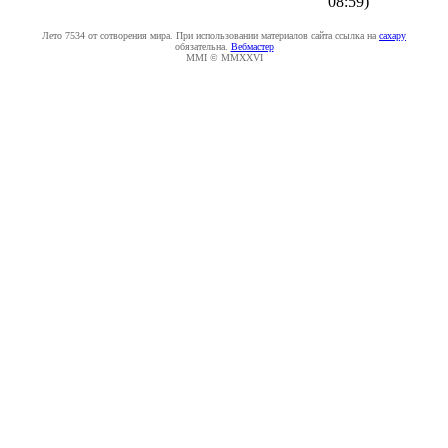
08:59
)
Лето 7534 от сотворения мира. При использовании материалов сайта ссылка на
caxapу
обязательна.
Вебмастер
MMI © MMXXVI