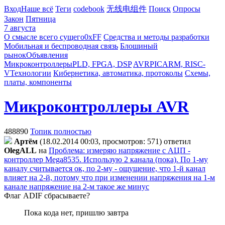
Вход
Наше всё
Теги
codebook
无线电组件
Поиск
Опросы
Закон
Пятница
7 августа
О смысле всего сущего
0xFF
Средства и методы разработки
Мобильная и беспроводная связь
Блошиный
рынок
Объявления
Микроконтроллеры
PLD, FPGA, DSP
AVR
PIC
ARM, RISC-
V
Технологии
Кибернетика, автоматика, протоколы
Схемы,
платы, компоненты
Микроконтроллеры AVR
488890
Топик полностью
Apтём
(18.02.2014 00:03, просмотров: 571)
ответил
OlegALL
на
Проблема: измеряю напряжение с АЦП -
контроллер Mega8535. Использую 2 канала (пока). По 1-му
каналу считывается ок, по 2-му - ощущение, что 1-й канал
влияет на 2-й, потому что при изменении напряжения на 1-м
канале напряжение на 2-м такое же минус
Флаг ADIF сбрасываете?
Пока кода нет, пришлю завтра