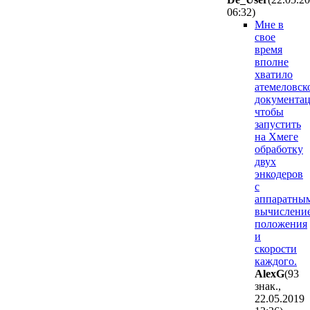
06:32
)
Мне в
свое
время
вполне
хватило
атемеловск
документа
чтобы
запустить
на Хмеге
обработку
двух
энкодеров
с
аппаратны
вычислени
положения
и
скорости
каждого.
AlexG
(93
знак.,
22.05.2019