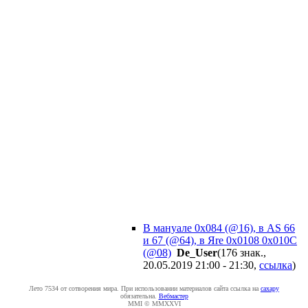
В мануале 0x084 (@16), в AS 66
и 67 (@64), в Яrе 0x0108 0x010C
(@08)
De_User
(176 знак.,
20.05.2019 21:00 - 21:30
,
ссылка
)
Лето 7534 от сотворения мира. При использовании материалов сайта ссылка на
caxapу
обязательна.
Вебмастер
MMI © MMXXVI