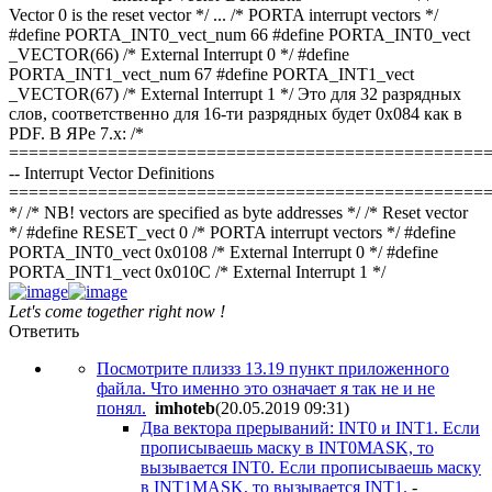
Vector 0 is the reset vector */ ... /* PORTA interrupt vectors */
#define PORTA_INT0_vect_num 66 #define PORTA_INT0_vect
_VECTOR(66) /* External Interrupt 0 */ #define
PORTA_INT1_vect_num 67 #define PORTA_INT1_vect
_VECTOR(67) /* External Interrupt 1 */
Это для 32 разрядных
слов, соответственно для 16-ти разрядных будет 0x084 как в
PDF. В ЯРе 7.x:
/*
================================================
-- Interrupt Vector Definitions
================================================
*/ /* NB! vectors are specified as byte addresses */ /* Reset vector
*/ #define RESET_vect 0 /* PORTA interrupt vectors */ #define
PORTA_INT0_vect 0x0108 /* External Interrupt 0 */ #define
PORTA_INT1_vect 0x010C /* External Interrupt 1 */
Let's come together right now !
Ответить
Посмотрите плиззз 13.19 пункт приложенного
файла. Что именно это означает я так не и не
понял.
imhoteb
(20.05.2019 09:31
)
Два вектора прерываний: INT0 и INT1. Если
прописываешь маску в INT0MASK, то
вызывается INT0. Если прописываешь маску
в INT1MASK, то вызывается INT1.
-