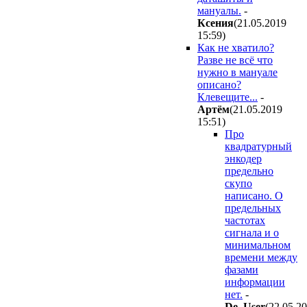
мануалы.
-
Ксения
(21.05.2019
15:59
)
Как не хватило?
Разве не всё что
нужно в мануале
описано?
Клевещите...
-
Apтём
(21.05.2019
15:51
)
Про
квадратурный
энкодер
предельно
скупо
написано. О
предельных
частотах
сигнала и о
минимальном
времени между
фазами
информации
нет.
-
De_User
(22.05.2