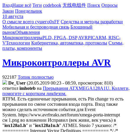
Вход
Наше всё
Теги
codebook
无线电组件
Поиск
Опросы
Закон
Понедельник
10 августа
О смысле всего сущего
0xFF
Средства и методы разработки
Мобильная и беспроводная связь
Блошиный
рынок
Объявления
Микроконтроллеры
PLD, FPGA, DSP
AVR
PIC
ARM, RISC-
V
Технологии
Кибернетика, автоматика, протоколы
Схемы,
платы, компоненты
Микроконтроллеры AVR
922187
Топик полностью
De_User
(20.05.2019 00:23 - 08:59, просмотров: 810)
ответил
imhoteb
на
Прерывания ATXMEGA128A1U. Коллеги,
помогите с коротким ликбезом.
RTFM. Есть единичные прерывания, есть Pin change то есть
прерывания по смене состояния входа порта. Вход также
можно сделать источником события для Event
System.
https://www.avrfreaks.net/forum/xmega-porta-interrupt
см 1.png во вложении Исправил (век живи, век учись) в
"
iox128a1.h
" и "
iox128a1u.h
" ATMEL Stusio 7 указано:
/*
========== Interrupt Vector Definitions ========== */ /*