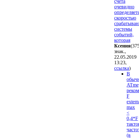
счета
очевидно
определяет
скоростью
срабатыван
системы
событий,
которая
Ксения
(37
знак.,
22.05.2019
13:23
,
ссылка
)
В
обыч
ATme
реком
F
extern
max
<
0,4*F
такто
часто
(в