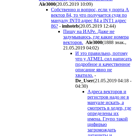
Ale3000
(20.05.2019 10:09
)
Собственно и вопрос, если у порта А
вектор 84, то что получается судя по
мануалу INT0 адрес 84 а INT1 адрес
86?
-
imhoteb
(20.05.2019 12:44
)
Пишу на ИАРе. Даже не
задумываюсь, где какие номера
векторов.
Ale3000
(1888 знак.,
21.05.2019 04:02
)
И это правильно, потому
что у ATMEL сил написать
подробное и качественное
описание явно не
хватило.
-
De_User
(21.05.2019 04:18 -
04:30
)
Адреса векторов и
регистров надо не в
мануале искать, а
смотреть в хедер, где
определены их
имена. Глупо такой
цифирью
загромождать
даташиты и