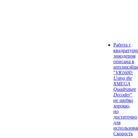
Работа с
квадратур
энкодером
описана в
аппликэйш
"
VR1600:
Using the
XMEGA
Quadrature
Decoder
"
не шибко
хорошо,
но
достаточно
для
использова
Скорость