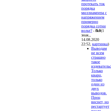
протекать ток
порядка
миллиампера с
напряжением
примерно
порядка сотни
вольт?
-
fk0
(1
знак.,
14.08.2020
22:52
,
картинка
)
Выводам
не всем
страшно
такое
издевательс
Только
кварц,
только
один из
двух
выводов.
Проц
виснет, но
рестартует
после