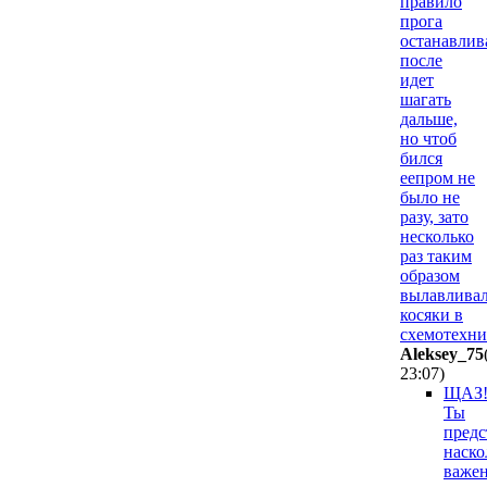
правило
прога
останавлив
после
идет
шагать
дальше,
но чтоб
бился
еепром не
было не
разу, зато
несколько
раз таким
образом
вылавлива
косяки в
схемотехни
Aleksey_75
23:07
)
ЩАЗ
Ты
предс
наско
важе