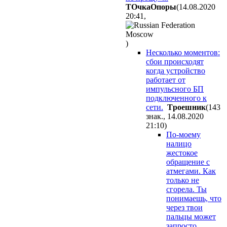
TOчкaOпopы
(14.08.2020
20:41
,
)
Несколько моментов:
сбои происходят
когда устройство
работает от
импульсного БП
подключенного к
сети.
Tpoeшник
(143
знак., 14.08.2020
21:10
)
По-моему
налицо
жестокое
обращение с
атмегами. Как
только не
сгорела. Ты
понимаешь, что
через твои
пальцы может
запросто