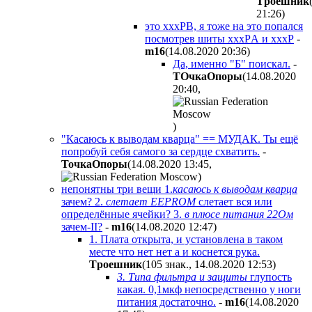
Tpoeшник
21:26
)
это хххPB, я тоже на это попался
посмотрев шиты хххPА и хххP
-
m16
(14.08.2020 20:36
)
Да, именно "Б" поискал.
-
TOчкaOпopы
(14.08.2020
20:40
,
)
"Касаюсь к выводам кварца" == МУДАК. Ты ещё
попробуй себя самого за сердце схватить.
-
ToчкaOпopы
(14.08.2020 13:45
,
)
непонятны три вещи 1.
касаюсь к выводам кварца
зачем? 2.
слетает EEPROM
слетает вся или
определённые ячейки? 3.
в плюсе питания 22Ом
зачем-II?
-
m16
(14.08.2020 12:47
)
1. Плата открыта, и установлена в таком
месте что нет нет а и коснется рука.
Tpoeшник
(105 знак., 14.08.2020 12:53
)
3. Типа фильтра и защиты
глупость
какая. 0,1мкф непосредственно у ноги
питания достаточно.
-
m16
(14.08.2020