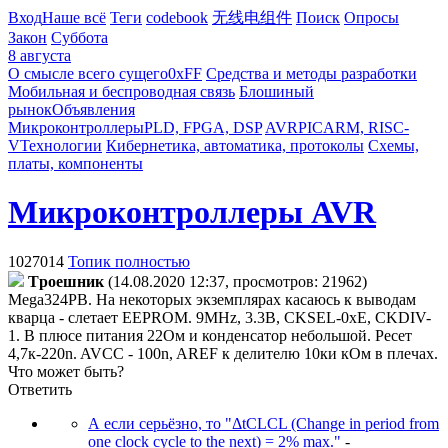
Вход
Наше всё
Теги
codebook
无线电组件
Поиск
Опросы
Закон
Суббота
8 августа
О смысле всего сущего
0xFF
Средства и методы разработки
Мобильная и беспроводная связь
Блошиный
рынок
Объявления
Микроконтроллеры
PLD, FPGA, DSP
AVR
PIC
ARM, RISC-
V
Технологии
Кибернетика, автоматика, протоколы
Схемы,
платы, компоненты
Микроконтроллеры AVR
1027014
Топик полностью
Tpoeшник
(14.08.2020 12:37, просмотров: 21962)
Mega324PB. На некоторых экземплярах касаюсь к выводам
кварца - слетает EEPROM. 9MHz, 3.3В, СKSEL-0xE, CKDIV-
1. В плюсе питания 22Ом и конденсатор небольшой. Ресет
4,7к-220n. AVCC - 100n, AREF к делителю 10ки кОм в плечах.
Что может быть?
Ответить
А если серьёзно, то "ΔtCLCL (Change in period from
one clock cycle to the next) = 2% max."
-