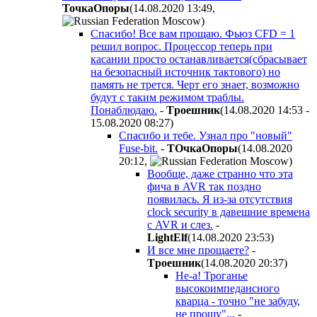
ToчкaOпopы
(14.08.2020 13:49
,
)
Спасибо! Все вам прощаю. Фьюз CFD = 1
решил вопрос. Процессор теперь при
касании просто останавливается(сбрасывает
на безопасный источник тактового) но
память не трется. Черт его знает, возможно
будут с таким режимом траблы.
Понаблюдаю.
-
Tpoeшник
(14.08.2020 14:53 -
15.08.2020 08:27
)
Спасибо и тебе. Узнал про "новый"
Fuse-bit.
-
TOчкaOпopы
(14.08.2020
20:12
,
)
Вообще, даже странно что эта
фича в AVR так поздно
появилась. Я из-за отсутствия
clock security в давешние времена
с AVR и слез.
-
LightElf
(14.08.2020 23:53
)
И все мне прощаете?
-
Tpoeшник
(14.08.2020 20:37
)
Не-а! Троганье
высокоимпедансного
кварца - точно "не забуду,
не прощу"...
-