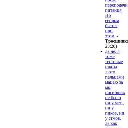
переподачи
питания.
Но
еепром
бьется
при
этом.
-
Tpoeшник
23:28
)
да не, я
тоже
тестовые
платы
люто
пальцами
мацаю за
мк,
погибших
не было
ни у мег ,
ни у
пиков, ни
у стмов.
За как