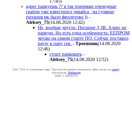
17:45
)
адрес паркуешь ?? я так понимаю очередные
грабли уже известного девайса , на гуляние
питания мк было фиолетово ))
-
Aleksey_75
(14.08.2020 12:42
)
Не, вообще другое. Питание 3,3В. Адрес не
паркую. Но есть одна особенность: ЕЕПРОМ
читаю на самом старте ПО. Сейчас поставил
паузу в пару сек.
-
Tpoeшник
(14.08.2020
12:46
)
стоит парковать
-
Aleksey_75
(14.08.2020 12:52
)
Лето 7534 от сотворения мира. При использовании материалов сайта ссылка на
caxapу
обязательна.
Вебмастер
MMI © MMXXVI