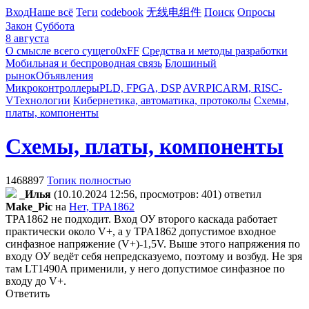
Вход
Наше всё
Теги
codebook
无线电组件
Поиск
Опросы
Закон
Суббота
8 августа
О смысле всего сущего
0xFF
Средства и методы разработки
Мобильная и беспроводная связь
Блошиный
рынок
Объявления
Микроконтроллеры
PLD, FPGA, DSP
AVR
PIC
ARM, RISC-
V
Технологии
Кибернетика, автоматика, протоколы
Схемы,
платы, компоненты
Схемы, платы, компоненты
1468897
Топик полностью
_Илья
(10.10.2024 12:56, просмотров: 401)
ответил
Make_Pic
на
Нет, TPA1862
TPA1862 не подходит. Вход ОУ второго каскада работает
практически около V+, а у TPA1862 допустимое входное
синфазное напряжение (V+)-1,5V. Выше этого напряжения по
входу ОУ ведёт себя непредсказуемо, поэтому и возбуд. Не зря
там LT1490A применили, у него допустимое синфазное по
входу до V+.
Ответить