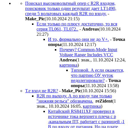
Поискал высоковольтный опер с R2R входом,
поисковик только один результат дает LT1490,
среди 5 вольтовых каждый R2R по входу.
-
Make_Pic
(10.10.2024 21:15
)
Если только по плюсу достаточно, то вся
серия TL061, TL072..
-
Andreas
(10.10.2024
21:27
)
И то, формально они не до V+.
-
Toчкa
oпopы
(11.10.2024 12:17
)
Почему? Common-Mode Input
Voltage Range Includes VCC
Andreas
(1 знак., 11.10.2024 12:24
,
картинка
)
Типовой. А если окажется,
что партию ОУ чуток
недолегировали?
-
Toчкa
oпopы
(11.10.2024 13:58
)
Т.е вход не R2R?
-
Make_Pic
(10.10.2024 15:56
)
R2R по выходу. А по входу там только
"нижняя рельса" обозначена.
reZident
(1
знак., 10.10.2024 16:05
,
картинка
)
Китайский RS8411XF проверил в
источнике тока верхнего плеча с p
-канальным ПТ, работает с разницей -1
В по входу от питания. Но на плате