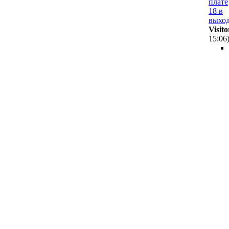
плате
18 в
выход
Visito
15:06