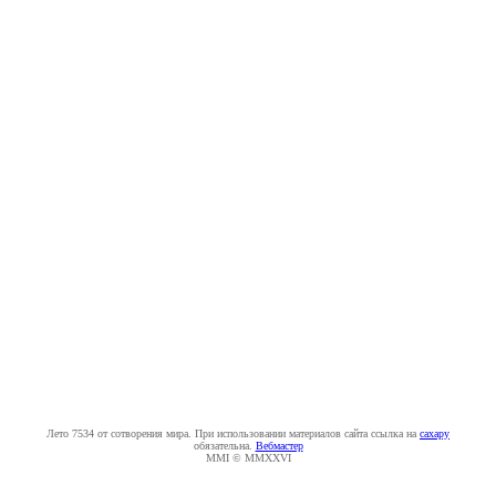
Лето 7534 от сотворения мира. При использовании материалов сайта ссылка на
caxapу
обязательна.
Вебмастер
MMI © MMXXVI