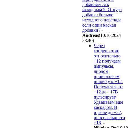
добавляется к
исходным 5. Откуда
добавка больше
исходного перепада,
если один каскад
добавки?
-
Andreas
(10.10.2024
23:40
)
Через
конденсатор,
относительно
+12 получаем
импульсы,
диодом
привязываем
полочку к +12.
Получается, от
+12 до +17В
пульсирует.
Удваиваем ещё
каскадом. В
идеале до +22,
но в реальности
+18.
-
Nikolay_Po
(10.1