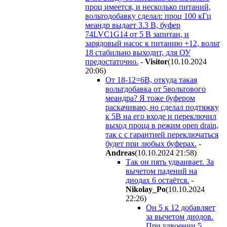
проц имеется, и несколько питаний,
вольтодобавку сделал: проц 100 кГц
меандр выдает 3.3 В, буфер
74LVC1G14 от 5 В запитан, и
зарядовый насос к питанию +12, вольт
18 стабильно выходит, для ОУ
предостаточно.
-
Visitor
(10.10.2024
20:06
)
От 18-12=6В, откуда такая
вольтдобавка от 5вольтового
меандра? Я тоже буфером
раскачиваю, но сделал подтяжку
к 5В на его входе и переключил
выход проца в режим open drain,
так с с гарантией переключаться
будет при любых буферах.
-
Andreas
(10.10.2024 21:58
)
Так он пять удваивает. За
вычетом падений на
диодах 6 остаётся.
-
Nikolay_Po
(10.10.2024
22:26
)
Он 5 к 12 добавляет
за вычетом диодов.
При удвоении 5