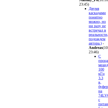
23:45
)
Двумя
каскадами
понятно
можно, но
ни разу не
встречал в
реальности
подождем
автора.)
-
Andreas
(10
23:46
)
С
проц
меан
100
кГц
3.3
в,
буфер
на
74LV
с
пита