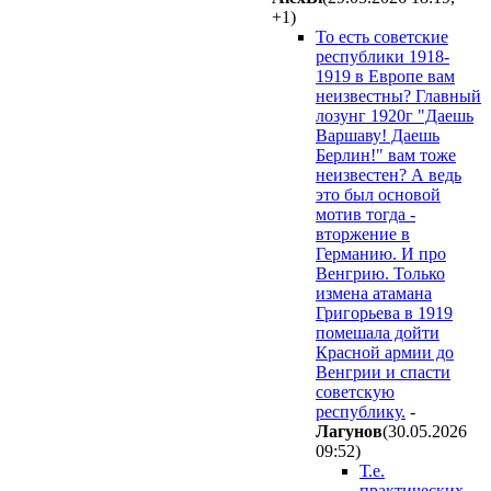
+1
)
То есть советские
республики 1918-
1919 в Европе вам
неизвестны? Главный
лозунг 1920г "Даешь
Варшаву! Даешь
Берлин!" вам тоже
неизвестен? А ведь
это был основой
мотив тогда -
вторжение в
Германию. И про
Венгрию. Только
измена атамана
Григорьева в 1919
помешала дойти
Красной армии до
Венгрии и спасти
советскую
республику.
-
Лaгyнoв
(30.05.2026
09:52
)
Т.е.
практических