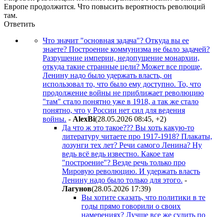
Европе продолжится. Что повысить вероятность революций
там.
Ответить
Что значит "основная задача"? Откуда вы ее
знаете? Построение коммунизма не было задачей?
Разрушение империи, недопущение монархии,
откуда такие странные цели? Может все проще,
Ленину надо было удержать власть, он
использовал то, что было ему доступно. То, что
продолжение войны не приближает революцию
"там" стало понятно уже в 1918, а так же стало
понятно, что у России нет сил для ведения
войны.
-
AlexBi
(28.05.2026 08:45
,
+2
)
Да что ж это такое??? Вы хоть какую-то
литературу читаете про 1917-1918? Плакаты,
лозунги тех лет? Речи самого Ленина? Ну
ведь всё ведь известно. Какое там
"построение"? Везде речь только про
Мировую революцию. И удержать власть
Ленину надо было только для этого.
-
Лaгyнoв
(28.05.2026 17:39
)
Вы хотите сказать, что политики в те
годы прямо говорили о своих
намерениях? Лучше все же судить по