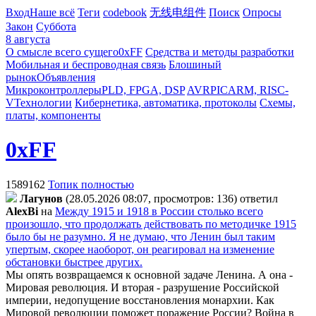
Вход
Наше всё
Теги
codebook
无线电组件
Поиск
Опросы
Закон
Суббота
8 августа
О смысле всего сущего
0xFF
Средства и методы разработки
Мобильная и беспроводная связь
Блошиный
рынок
Объявления
Микроконтроллеры
PLD, FPGA, DSP
AVR
PIC
ARM, RISC-
V
Технологии
Кибернетика, автоматика, протоколы
Схемы,
платы, компоненты
0xFF
1589162
Топик полностью
Лaгyнoв
(28.05.2026 08:07, просмотров: 136)
ответил
AlexBi
на
Между 1915 и 1918 в России столько всего
произошло, что продолжать действовать по методичке 1915
было бы не разумно. Я не думаю, что Ленин был таким
упертым, скорее наоборот, он реагировал на изменение
обстановки быстрее других.
Мы опять возвращаемся к основной задаче Ленина. А она -
Мировая революция. И вторая - разрушение Российской
империи, недопущение восстановления монархии. Как
Мировой революции поможет поражение России? Война в