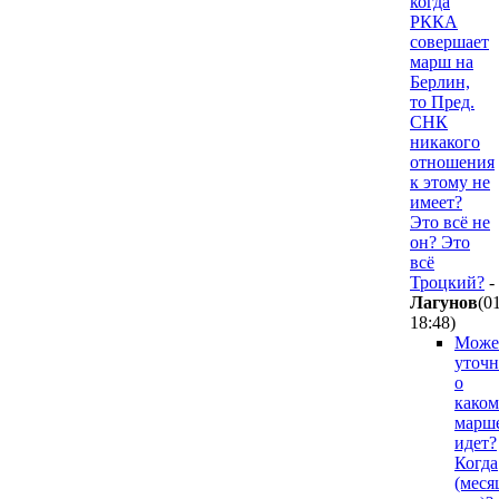
когда
РККА
совершает
марш на
Берлин,
то Пред.
СНК
никакого
отношения
к этому не
имеет?
Это всё не
он? Это
всё
Троцкий?
-
Лaгyнoв
(0
18:48
)
Може
уточн
о
каком
марш
идет?
Когда
(меся