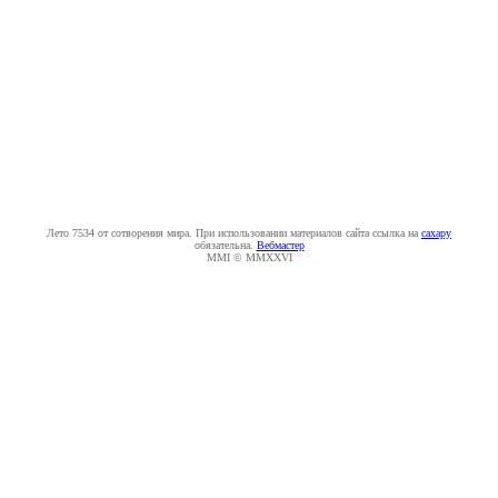
Лето 7534 от сотворения мира. При использовании материалов сайта ссылка на
caxapу
обязательна.
Вебмастер
MMI © MMXXVI