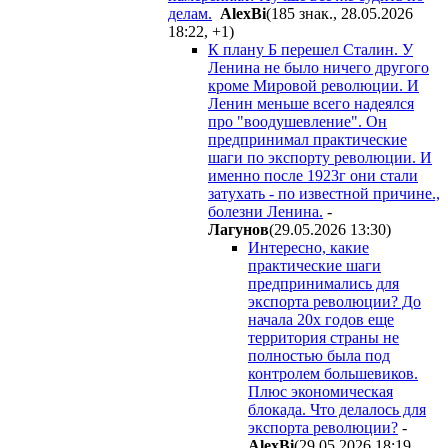
делам.
AlexBi
(185 знак., 28.05.2026
18:22
,
+1
)
К плану Б перешел Сталин. У
Ленина не было ничего другого
кроме Мировой революции. И
Ленин меньше всего надеялся
про "воодушевление". Он
предпринимал практические
шаги по экспорту революции. И
именно после 1923г они стали
затухать - по известной причине.,
болезни Ленина.
-
Лaгyнoв
(29.05.2026 13:30
)
Интересно, какие
практические шаги
предпринимались для
экспорта революции? До
начала 20х годов еще
территория страны не
полностью была под
контролем большевиков.
Плюс экономическая
блокада. Что делалось для
экспорта революции?
-
AlexBi
(29.05.2026 18:19
,