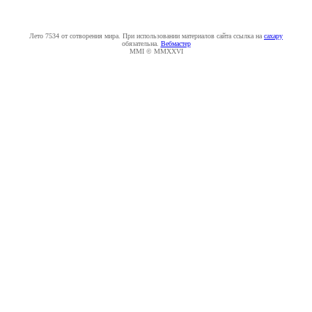
Лето 7534 от сотворения мира. При использовании материалов сайта ссылка на
caxapу
обязательна.
Вебмастер
MMI © MMXXVI