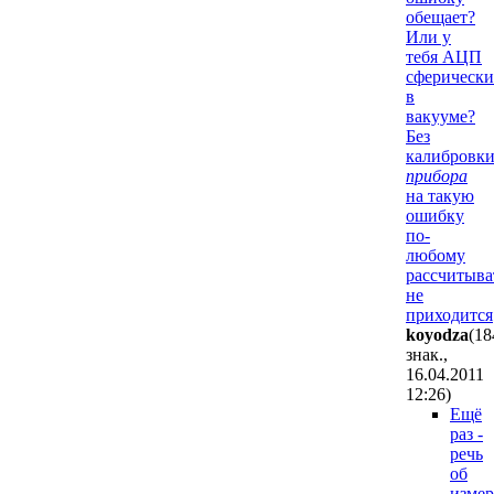
обещает?
Или у
тебя АЦП
сферическ
в
вакууме?
Без
калибровк
прибора
на такую
ошибку
по-
любому
рассчитыва
не
приходится
koyodza
(18
знак.,
16.04.2011
12:26
)
Ещё
раз -
речь
об
изме