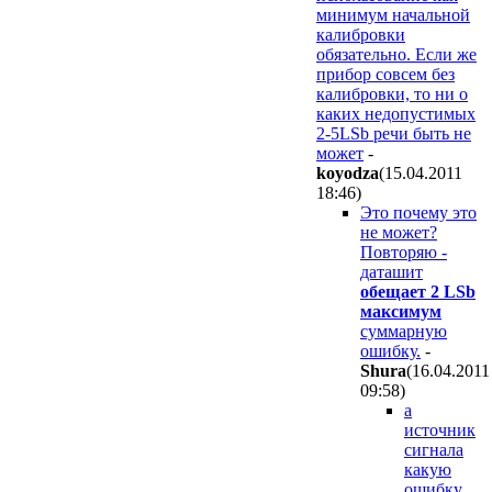
минимум начальной
калибровки
обязательно. Если же
прибор совсем без
калибровки, то ни о
каких недопустимых
2-5LSb речи быть не
может
-
koyodza
(15.04.2011
18:46
)
Это почему это
не может?
Повторяю -
даташит
обещает 2 LSb
максимум
суммарную
ошибку.
-
Shura
(16.04.2011
09:58
)
а
источник
сигнала
какую
ошибку