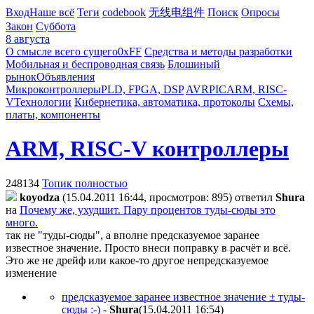
Вход
Наше всё
Теги
codebook
无线电组件
Поиск
Опросы
Закон
Суббота
8 августа
О смысле всего сущего
0xFF
Средства и методы разработки
Мобильная и беспроводная связь
Блошиный
рынок
Объявления
Микроконтроллеры
PLD, FPGA, DSP
AVR
PIC
ARM, RISC-
V
Технологии
Кибернетика, автоматика, протоколы
Схемы,
платы, компоненты
ARM, RISC-V контроллеры
248134
Топик полностью
koyodza
(15.04.2011 16:44, просмотров: 895)
ответил
Shura
на
Почему же, ухудшит. Пару процентов туды-сюды это
много.
так не "туды-сюды", а вполне предсказуемое заранее
известное значение. Просто внеси поправку в расчёт и всё.
Это же не дрейф или какое-то другое непредсказуемое
изменение
предсказуемое заранее известное значение ± туды-
сюды :-)
-
Shura
(15.04.2011 16:54
)