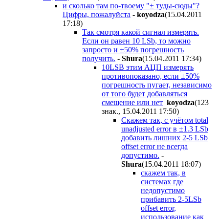
и сколько там по-твоему "± туды-сюды"?
Цифры, пожалуйста
-
koyodza
(15.04.2011
17:18
)
Так смотря какой сигнал измерять.
Если он равен 10 LSb, то можно
запросто и ±50% погрешность
получить.
-
Shura
(15.04.2011 17:34
)
10LSB этим АЦП измерять
противопоказано, если ±50%
погрешность пугает, независимо
от того будет добавляться
смещение или нет
koyodza
(123
знак., 15.04.2011 17:50
)
Скажем так, с учётом total
unadjusted error в ±1.3 LSb
добавить лишних 2-5 LSb
offset error не всегда
допустимо.
-
Shura
(15.04.2011 18:07
)
скажем так, в
системах где
недопустимо
прибавить 2-5LSb
offset error,
использование как