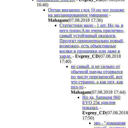
16:46
)
Оптан внезапно сдох ))) но чот похоже
на запланированное умирание
-
Mahagam
(07.08.2018 17:36
)
Статистики мало - 1 шт. Но да, в
него пописАли очень прилично-
самый устойчивый оказался.
Продукт принципиально новый,
возможно, есть объективные
косяки в прошивки или даже в
харде.
-
Evgeny_CD
(07.08.2018
17:40
)
не самый. и не сильно от
обычной нанды оторвался
по числу перезаписей. вот
что странно. а как пел, как
пел-то
-
Mahagam
(07.08.2018 17:44
)
Но да, Samsung 960
EVO 25к циклов
показал.
-
Evgeny_CD
(07.08.2018
17:50
)
эво - "домашняя