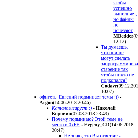
якобы
успешно
выполняет,
но файлы
не
исчезают
-
MBedder
(0
12:12
)
Ты думаешь,
что они не
могут сделать
запрограммиров
старение так
чтобы никто не
подкопался?
-
Codavr
(09.12.20
10:07
)
офигеть, Евгений подминает темы :))
-
Argon
(14.06.2018 20:46
)
Каталогизирует :)
-
Николай
Коровин
(07.08.2018 23:49
)
Почему подминаю? Этой теме не
место в 0xFF.
-
Evgeny_CD
(14.06.2018
20:47
)
Не знаю, это Вы ответьте -