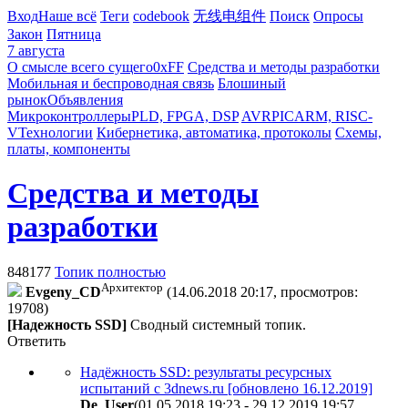
Вход
Наше всё
Теги
codebook
无线电组件
Поиск
Опросы
Закон
Пятница
7 августа
О смысле всего сущего
0xFF
Средства и методы разработки
Мобильная и беспроводная связь
Блошиный
рынок
Объявления
Микроконтроллеры
PLD, FPGA, DSP
AVR
PIC
ARM, RISC-
V
Технологии
Кибернетика, автоматика, протоколы
Схемы,
платы, компоненты
Средства и методы
разработки
848177
Топик полностью
Архитектор
Evgeny_CD
(14.06.2018 20:17, просмотров:
19708)
[Надежность SSD]
Сводный системный топик.
Ответить
Надёжность SSD: результаты ресурсных
испытаний c 3dnews.ru [обновлено 16.12.2019]
De_User
(01.05.2018 19:23 - 29.12.2019 19:57
,