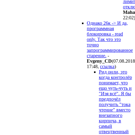
лими
отклю
Maha
22:02
Однако 26к -> И да,
программная
блокировка - read
only. Так что это
точно
запрограммированное
старение.
-
Evgeny_CD
(07.08.2018
17:48
,
ссылка
)
Рид онли, это
когда контролёр
понимает, что
ещо чуть-чуть и
"Изя всё". Я бы
предпочёл
получить "тока
чтение" вместо
внезапного
кирпича, в
самый
отвецтвенный