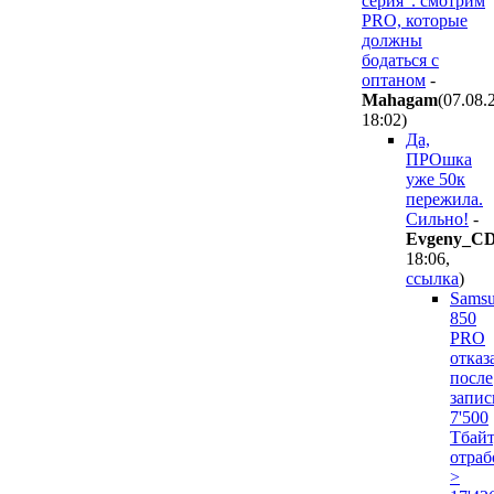
серия". смотрим
PRO, которые
должны
бодаться с
оптаном
-
Mahagam
(07.08.
18:02
)
Да,
ПРОшка
уже 50к
пережила.
Сильно!
-
Evgeny_C
18:06
,
ссылка
)
Sams
850
PRO
отказ
после
запис
7'500
Тбайт
отраб
>