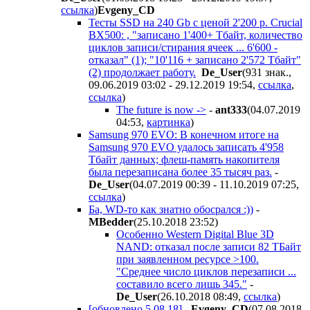
ссылка
)
Evgeny_CD
Тесты SSD на 240 Gb с ценой 2'200 р. Crucial
BX500: , "записано 1'400+ Тбайт, количество
циклов записи/стирания ячеек ... 6'600 -
отказал" (1); "10'116 + записано 2'572 Тбайт"
(2) продолжает работу.
De_User
(931 знак.,
09.06.2019 03:02 - 29.12.2019 19:54
,
ссылка
,
ссылка
)
The future is now ->
-
ant333
(04.07.2019
04:53
,
картинка
)
Samsung 970 EVO: В конечном итоге на
Samsung 970 EVO удалось записать 4'958
Тбайт данных; флеш-память накопителя
была перезаписана более 35 тысяч раз.
-
De_User
(04.07.2019 00:39 - 11.10.2019 07:25
,
ссылка
)
Ба, WD-то как знатно обосрался :))
-
MBedder
(25.10.2018 23:52
)
Особенно Western Digital Blue 3D
NAND: отказал после записи 82 ТБайт
при заявленном ресурсе >100.
"Среднее число циклов перезаписи ...
составило всего лишь 345."
-
De_User
(26.10.2018 08:49
,
ссылка
)
[обновлено 5.08.18]
-
Evgeny_CD
(07.08.2018