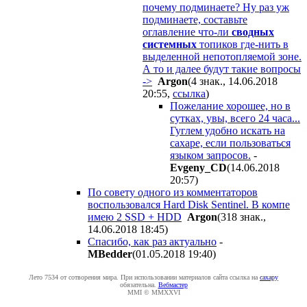
почему подминаете? Ну раз уж
подминаете, составьте
оглавление что-ли
сводных
системных
топиков где-нить в
выделенной непотопляемой зоне.
А то и далее будут такие вопросы
->
Argon
(4 знак., 14.06.2018
20:55
,
ссылка
)
Пожелание хорошее, но в
сутках, увы, всего 24 часа...
Гуглем удобно искать на
сахаре, если пользоваться
языком запросов.
-
Evgeny_CD
(14.06.2018
20:57
)
По совету одного из комментаторов
воспользовался Hard Disk Sentinel. В компе
имею 2 SSD + HDD
Argon
(318 знак.,
14.06.2018 18:45
)
Спасибо, как раз актуально
-
MBedder
(01.05.2018 19:40
)
Лето 7534 от сотворения мира. При использовании материалов сайта ссылка на
caxapу
обязательна.
Вебмастер
MMI © MMXXVI