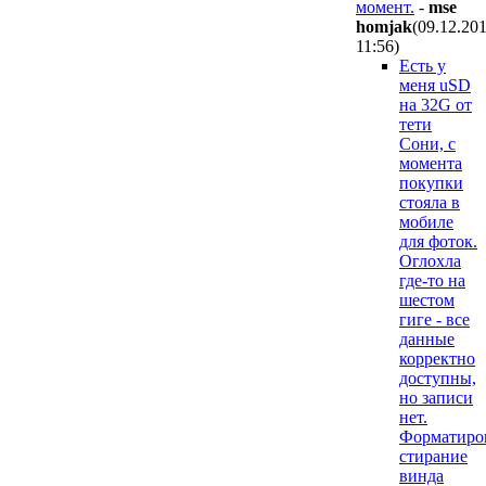
момент.
-
mse
homjak
(09.12.20
11:56
)
Есть у
меня uSD
на 32G от
тети
Сони, с
момента
покупки
стояла в
мобиле
для фоток.
Оглохла
где-то на
шестом
гиге - все
данные
корректно
доступны,
но записи
нет.
Форматиро
стирание
винда