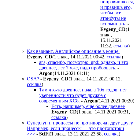
понравившееся,
и правишь его,
чтобы все
атрибуты не
вспоминать.
-
Evgeny_CD
(1
знак.,
15.11.2021
11:32
,
ссылка
)
Как вариант. Английское описание в конце.
-
Evgeny_CD
(1 знак., 14.11.2021 00:42
,
ссылка
)
ага, спасибо, посмотрю. upd: однако, и это
древнее, лет 7 уже, надо пробоовать.
-
Argon
(14.11.2021 01:11
)
OSA?
-
Evgeny_CD
(1 знак., 14.11.2021 00:12
,
ссылка
)
Там что-то древнее, начала 10х годов, нет
уверенности что будет дружба с
современным XC8.
-
Argon
(14.11.2021 00:20
)
Есть, например, ещё более древнее
-
Evgeny_CD
(1 знак., 14.11.2021 00:31
,
ссылка
)
Суперлуп и процессы не противоречат друг другу.
Например, если процессы — это протопотоки
>>>
-
SciFi
(1 знак., 13.11.2021 23:58
,
ссылка
)