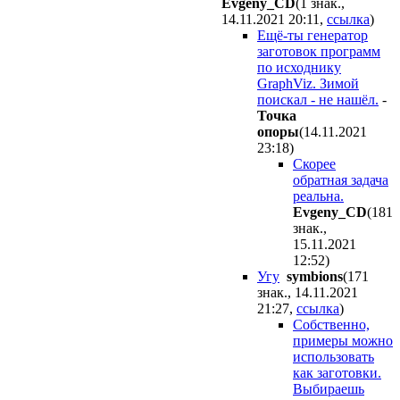
Evgeny_CD
(1 знак.,
14.11.2021 20:11
,
ссылка
)
Ещё-ты генератор
заготовок программ
по исходнику
GraphViz. Зимой
поискал - не нашёл.
-
Toчкa
oпopы
(14.11.2021
23:18
)
Скорее
обратная задача
реальна.
Evgeny_CD
(181
знак.,
15.11.2021
12:52
)
Угу
symbions
(171
знак., 14.11.2021
21:27
,
ссылка
)
Собственно,
примеры можно
использовать
как заготовки.
Выбираешь