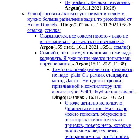
Не, нафиг... Кесарю - кесарево.
-
Argon
(16.11.2021 18:26
)
Если флаговый автомат устраивает в целом и
нужно больше разделение задач, то protothread от
Adam Dunkels.
Dingo
(207 знак., 15.11.2021 05:26
,
ссылка
,
ссылка
)
Оказывается, все совсем просто - надо не
выковыривать, а скачать готовенькое ->
Argon
(155 знак., 16.11.2021 16:51
,
ссылка
)
Спасибо, но с этим, я так понял, тоже надо
колдовать. Я уже почти наелся попытками
портирования.
-
Argon
(15.11.2021 11:38
)
Там(protothreads) ничего портировать
не надо: plain C в рамках стандарта,
метод Даффа. Ни одной строчки,
привязанной к компилятору или
архитектуре. SciFi, lloyd использовали.
Dingo
(160 знак., 16.11.2021 05:22
)
Я тоже активно использую.
Доволен аки слон. На Сахаре
можно поискать обсуждение
некоторых стилистических
приемов, поверх него, которые
лично мне кажутся резко
очищающими код от "лишних