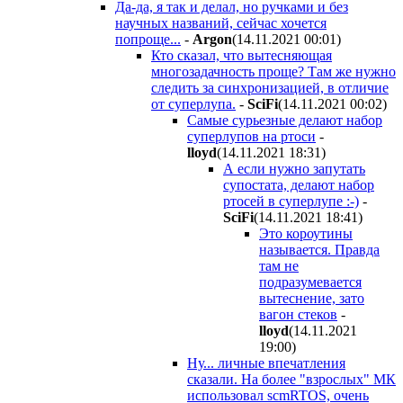
Да-да, я так и делал, но ручками и без
научных названий, сейчас хочется
попроще...
-
Argon
(14.11.2021 00:01
)
Кто сказал, что вытесняющая
многозадачность проще? Там же нужно
следить за синхронизацией, в отличие
от суперлупа.
-
SciFi
(14.11.2021 00:02
)
Самые сурьезные делают набор
суперлупов на ртоси
-
lloyd
(14.11.2021 18:31
)
А если нужно запутать
супостата, делают набор
ртосей в суперлупе :-)
-
SciFi
(14.11.2021 18:41
)
Это короутины
называется. Правда
там не
подразумевается
вытеснение, зато
вагон стеков
-
lloyd
(14.11.2021
19:00
)
Ну... личные впечатления
сказали. На более "взрослых" МК
использовал scmRTOS, очень