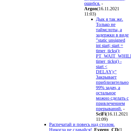
ошибся.
-
Argon
(16.11.2021
11:03
)
Дык я так же.
Только не
таймслоты, а
задержки в виде
"static unsigned
int start; start =
timer_ticks();
PT_WAIT_WHILE
timer_ticks() -
start <
DELAY);"
Закрывает
приблизительно
99% задач, а
остальное
можно сделать с
привлечением
прерываний.
-
SciFi
(16.11.2021
11:09
)
Распечатай и повесь над столом.
Никогда не сдавайся!
Evgeny_CD
(1