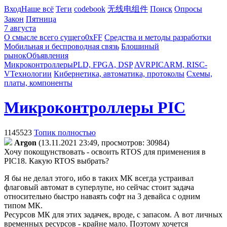
Вход
Наше всё
Теги
codebook
无线电组件
Поиск
Опросы
Закон
Пятница
7 августа
О смысле всего сущего
0xFF
Средства и методы разработки
Мобильная и беспроводная связь
Блошиный
рынок
Объявления
Микроконтроллеры
PLD, FPGA, DSP
AVR
PIC
ARM, RISC-
V
Технологии
Кибернетика, автоматика, протоколы
Схемы,
платы, компоненты
Микроконтроллеры PIC
1145523
Топик полностью
Argon
(13.11.2021 23:49, просмотров: 30984)
Хочу покощунствовать - освоить RTOS для применения в
PIC18. Какую RTOS выбрать?
Я бы не делал этого, ибо в таких МК всегда устраивал
флаговый автомат в суперлупе, но сейчас стоит задача
относительно быстро наваять софт на 3 девайса с одним
типом МК.
Ресурсов МК для этих задачек, вроде, с запасом. А вот личных
временных ресурсов - крайне мало. Поэтому хочется