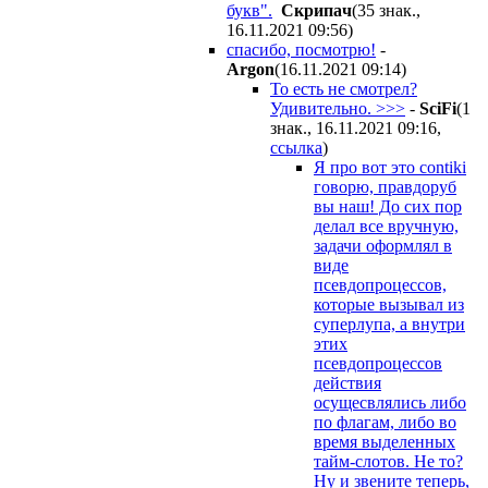
букв".
Cкpипaч
(35 знак.,
16.11.2021 09:56
)
спасибо, посмотрю!
-
Argon
(16.11.2021 09:14
)
То есть не смотрел?
Удивительно. >>>
-
SciFi
(1
знак., 16.11.2021 09:16
,
ссылка
)
Я про вот это contiki
говорю, правдоруб
вы наш! До сих пор
делал все вручную,
задачи оформлял в
виде
псевдопроцессов,
которые вызывал из
суперлупа, а внутри
этих
псевдопроцессов
действия
осущесвлялись либо
по флагам, либо во
время выделенных
тайм-слотов. Не то?
Ну и звените теперь,