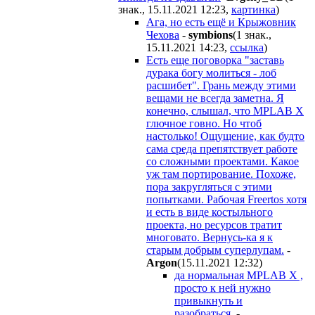
знак., 15.11.2021 12:23
,
картинка
)
Ага, но есть ещё и Крыжовник
Чехова
-
symbions
(1 знак.,
15.11.2021 14:23
,
ссылка
)
Есть еще поговорка "заставь
дурака богу молиться - лоб
расшибет". Грань между этими
вещами не всегда заметна. Я
конечно, слышал, что MPLAB X
глючное говно. Но чтоб
настолько! Ощущение, как будто
сама среда препятствует работе
со сложными проектами. Какое
уж там портирование. Похоже,
пора закругляться с этими
попытками. Рабочая Freertos хотя
и есть в виде костыльного
проекта, но ресурсов тратит
многовато. Вернусь-ка я к
старым добрым суперлупам.
-
Argon
(15.11.2021 12:32
)
да нормальная MPLAB X ,
просто к ней нужно
привыкнуть и
разобраться.
-