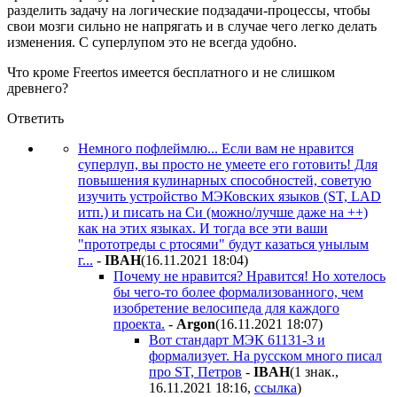
разделить задачу на логические подзадачи-процессы, чтобы
свои мозги сильно не напрягать и в случае чего легко делать
изменения. С суперлупом это не всегда удобно.
Что кроме Freertos имеется бесплатного и не слишком
древнего?
Ответить
Немного пофлеймлю... Если вам не нравится
суперлуп, вы просто не умеете его готовить! Для
повышения кулинарных способностей, советую
изучить устройство МЭКовских языков (ST, LAD
итп.) и писать на Cи (можно/лучше даже на ++)
как на этих языках. И тогда все эти ваши
"прототреды с ртосями" будут казаться унылым
г...
-
IBAH
(16.11.2021 18:04
)
Почему не нравится? Нравится! Но хотелось
бы чего-то более формализованного, чем
изобретение велосипеда для каждого
проекта.
-
Argon
(16.11.2021 18:07
)
Вот стандарт МЭК 61131-3 и
формализует. На русском много писал
про ST, Петров
-
IBAH
(1 знак.,
16.11.2021 18:16
,
ссылка
)