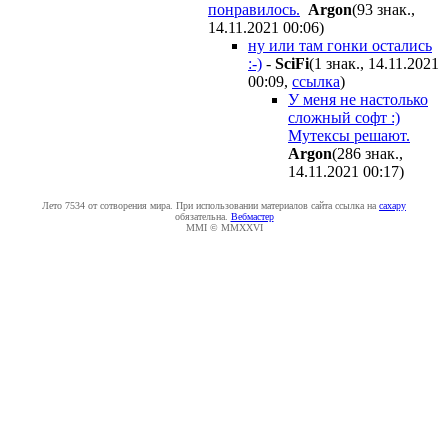
понравилось.
Argon
(93 знак.,
14.11.2021 00:06
)
ну или там гонки остались
:-)
-
SciFi
(1 знак., 14.11.2021
00:09
,
ссылка
)
У меня не настолько
сложный софт :)
Мутексы решают.
Argon
(286 знак.,
14.11.2021 00:17
)
Лето 7534 от сотворения мира. При использовании материалов сайта ссылка на
caxapу
обязательна.
Вебмастер
MMI © MMXXVI