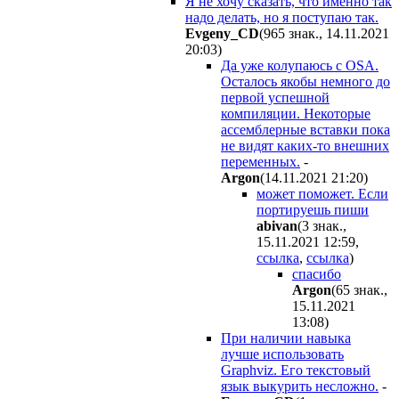
Я не хочу сказать, что именно так
надо делать, но я поступаю так.
Evgeny_CD
(965 знак., 14.11.2021
20:03
)
Да уже колупаюсь с OSA.
Осталось якобы немного до
первой успешной
компиляции. Некоторые
ассемблерные вставки пока
не видят каких-то внешних
переменных.
-
Argon
(14.11.2021 21:20
)
может поможет. Если
портируешь пиши
abivan
(3 знак.,
15.11.2021 12:59
,
ссылка
,
ссылка
)
спасибо
Argon
(65 знак.,
15.11.2021
13:08
)
При наличии навыка
лучше использовать
Graphviz. Его текстовый
язык выкурить несложно.
-