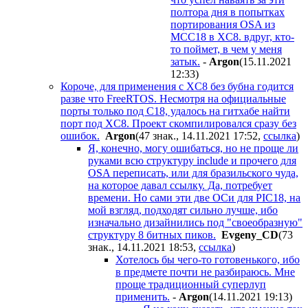
полтора дня в попытках
портирования OSA из
MCC18 в XC8. вдруг, кто-
то поймет, в чем у меня
затык.
-
Argon
(15.11.2021
12:33
)
Короче, для применения с XC8 без бубна годится
разве что FreeRTOS. Несмотря на официальные
порты только под C18, удалось на гитхабе найти
порт под XC8. Проект скомпилировался сразу без
ошибок.
Argon
(47 знак., 14.11.2021 17:52
,
ссылка
)
Я, конечно, могу ошибаться, но не проще ли
руками всю структуру include и прочего для
OSA переписать, или для бразильского чуда,
на которое давал ссылку. Да, потребует
времени. Но сами эти две ОСи для PIC18, на
мой взгляд, подходят сильно лучше, ибо
изначально дизайнились под "своеобразную"
структуру 8 битных пиков.
Evgeny_CD
(73
знак., 14.11.2021 18:53
,
ссылка
)
Хотелось бы чего-то готовенького, ибо
в предмете почти не разбираюсь. Мне
проще традиционный суперлуп
применить.
-
Argon
(14.11.2021 19:13
)