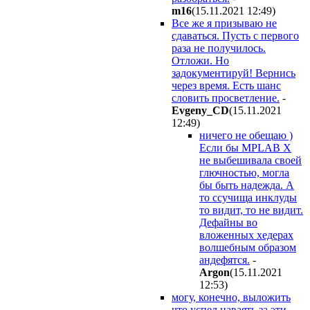
m16
(15.11.2021 12:49
)
Все же я призываю не
сдаваться. Пусть с первого
раза не получилось.
Отложи. Но
задокументируй! Вернись
через время. Есть шанс
словить просветление.
-
Evgeny_CD
(15.11.2021
12:49
)
ничего не обещаю )
Если бы MPLAB X
не выбешивала своей
глючностью, могла
бы быть надежда. А
то ссучища инклуды
то видит, то не видит.
Дефайны во
вложенных хедерах
волшебным образом
андефятся.
-
Argon
(15.11.2021
12:53
)
могу, конечно, выложить
что успел наваять за эти