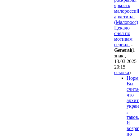
яркость
малороссий
архетипа.
(Малоросс)
Цекало
снял по
мотивам
сериал.
-
General
(1
знак.,
13.03.2025
20:15
,
ссылка
)
Норм
Вы
счита
что
архит
укра
-
таков
Я
возра
но