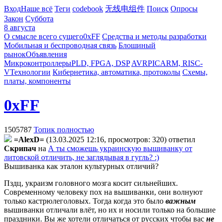
Вход
Наше всё
Теги
codebook
无线电组件
Поиск
Опросы
Закон
Суббота
8 августа
О смысле всего сущего
0xFF
Средства и методы разработки
Мобильная и беспроводная связь
Блошиный
рынок
Объявления
Микроконтроллеры
PLD, FPGA, DSP
AVR
PIC
ARM, RISC-
V
Технологии
Кибернетика, автоматика, протоколы
Схемы,
платы, компоненты
0xFF
1505787
Топик полностью
=AlexD=
(13.03.2025 12:16, просмотров: 320)
ответил
Cкpипaч
на
А ты сможешь украинскую вышиванку от
литовской отличить, не заглядывая в гугль? :)
Вышиванка как эталон культурных отличий?
Пздц, украизм головного мозга косит сильнейших.
Современному человеку пох на вышиванки, они волнуют
только кастрюлеголовых. Тогда когда это было
важным
вышиванки отличали влёт, но их и носили только на большие
праздники. Вы же хотели отличаться от русских чтобы вас
не