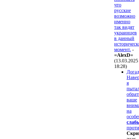
что
русские
возможно
именно
так видят
украинцев
в данный
историческ
момент.
-
=AlexD=
(13.03.2025
18:28
)
Дога
Наве
я
пытал
обрат
ваше
вним
на
особе
слаб
проти
Cкpи
знак.,