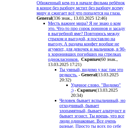
Обиженный кем-то в начале фильма ребёнок
в конце без разбору мстит без разбору всему
миру и сжигает всё что попадется на глаза.
General
(336 знак., 13.03.2025 12:46
)
Месть важнее мира? Я не знаю о ком
это. Что-то про сорок ронинов и засаду
в выгребной яме? Повторюсь между
страхом и выгодой, я поставлю на
выгоду. А раздача конфет вообще не
агумент, для девочек и мальчиков, в 90-
х хоронивших погибших на стрелках
однокласников.
Cкpипaч
(60 знак.,
13.03.2025 17:21
)
Ты умный, видимо у вас там это
редкость.
-
General
(13.03.2025
20:32
)
Удачное слово. "Видимо"
:)
-
Cкpипaч
(13.03.2025
20:34
)
Человек бывает вспыльчивый, но
отходчивый, бывает
злопамятный, бывает альтруист и
бывает эгоист. Ты врешь, что все
люди одинаковые. Все очень
разные. Просто ты всех по себе