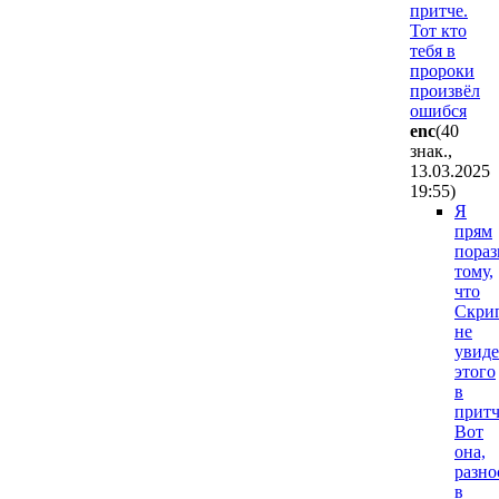
притче.
Тот кто
тебя в
пророки
произвёл
ошибся
enc
(40
знак.,
13.03.2025
19:55
)
Я
прям
пораз
тому,
что
Скри
не
увиде
этого
в
притч
Вот
она,
разно
в