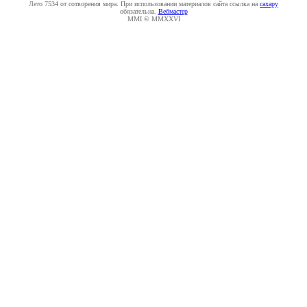
Лето 7534 от сотворения мира. При использовании материалов сайта ссылка на
caxapу
обязательна.
Вебмастер
MMI © MMXXVI