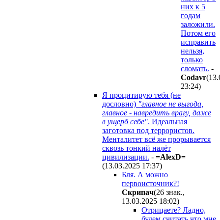
них к 5
годам
заложили.
Потом его
исправить
нельзя,
только
сломать.
-
Codavr
(13.
23:24
)
Я процитирую тебя (не
дословно)
"главное не выгода,
главное - навредить врагу, даже
в ущерб себе"
. Идеальная
заготовка под террористов.
Менталитет всё же прорывается
сквозь тонкий налёт
цивилизации.
-
=AlexD=
(13.03.2025 17:37
)
Бля. А можно
первоисточник?!
Cкpипaч
(26 знак.,
13.03.2025 18:02
)
Отрицаете? Ладно,
будем считать что мне