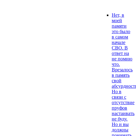
Нет, в
моей
памяти
это было
в самом
начале
СВО. В
ответ на
не помню
что.
Врезалось
в память
свой
абсурдност
Но в
связи с
отсутствие
пруфов
настаивать
не буду.
Но и вы
должны
понимать