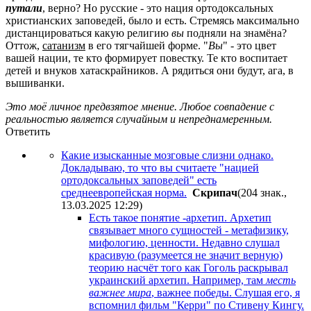
путали
, верно? Но русские - это нация ортодоксальных
христианских заповедей, было и есть. Стремясь максимально
дистанцироваться какую религию
вы
подняли на знамёна?
Оттож,
сатанизм
в его тягчайшей форме. "
Вы
" - это цвет
вашей нации, те кто формирует повестку. Те кто воспитает
детей и внуков хатаскрайников. А рядиться они будут, ага, в
вышиванки.
Это моё личное предвзятое мнение. Любое совпадение с
реальностью является случайным и непреднамеренным.
Ответить
Какие изысканные мозговые слизни однако.
Докладываю, то что вы считаете "нацией
ортодоксальных заповедей" есть
среднеевропейская норма.
Cкpипaч
(204 знак.,
13.03.2025 12:29
)
Есть такое понятие -архетип. Архетип
связывает много сущностей - метафизику,
мифологию, ценности. Недавно слушал
красивую (разумеется не значит верную)
теорию насчёт того как Гоголь раскрывал
украинский архетип. Например, там
месть
важнее мира
, важнее победы. Слушая его, я
вспомнил фильм "Керри" по Стивену Кингу.