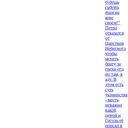
будешь
сидеть
там на
коне
своем!“
Петро
отказался
от
Царствия
Небесного
чтобы
мстить
брату за
грехи его
но там, в
аду. В
этом есть
суть
украинства
- месть,
неважно
какой
ценой и
Гоголь её
описал в