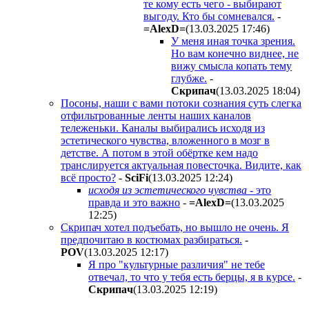
те кому есть чего - выбирают
выгоду. Кто бы сомневался.
-
=AlexD=
(13.03.2025 17:46
)
У меня иная точка зрения.
Но вам конечно виднее, не
вижу смысла копать тему
глубже.
-
Cкpипaч
(13.03.2025 18:04
)
Посоны, наши с вами потоки сознания суть слегка
отфильтрованные ленты наших каналов
тележеньки. Каналы выбирались исходя из
эстетического чувства, вложенного в мозг в
детстве. А потом в этой обёртке кем надо
транслируется актуальная повесточка. Видите, как
всё просто?
-
SciFi
(13.03.2025 12:24
)
исходя из эстетического чувства
- это
правда и это важно
-
=AlexD=
(13.03.2025
12:25
)
Скрипач хотел подъебать, но вышло не очень. Я
предпочитаю в костюмах разбираться.
-
POV
(13.03.2025 12:17
)
Я про "культурные различия" не тебе
отвечал, то что у тебя есть берцы, я в курсе.
-
Cкpипaч
(13.03.2025 12:19
)