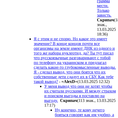
грамма
мести.
Только
зависть.
Cкpипaч
(1
знак.,
13.03.2025
18:36
)
Я с этим и не спорю. Но какое это имеет
значение? В конце концов почти все
организмы на земле имеют ДНК из одного и
того же набора нуклеотид, да? Ты тут писал
что русскоязычные разговаривают с тобой
по телефону на украинском и предлагал
сделать какие-то глубокомысленные выводы.
Я - сделал вывод, что они боятся что их
собственные дети сдадут их в СБУ. Как тебе
такой вывод?
-
=AlexD=
(13.03.2025 12:32
)
У меня вывод что они не хотят чтобы
их считали русскими. И между страхом
и поиском выгоды я поставлю на
выгоду.
Cкpипaч
(113 знак., 13.03.2025
17:17
)
Ну конечно, те кому нечего
бояться говорят как им удобно, а