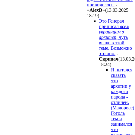
привиделось.
-
=AlexD=
(13.03.2025
18:19
)
Это Генерал
приписал
всем
украинцам в
архитеп,
чуть
выше в этой
теме
.
Возможно
это оно.
-
Cкpипaч
(13.03.
18:24
)
Я пытался
сказать
что
архетип у
каждого
народа -
отличен.
(Малоросс)
Гоголь
тем и
занимался
что
раскрывал