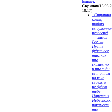
Бывает.
-
Cкpипaч
(13.03.
18:17
)
„Страшна
казнь,
тобою
выдуманная
человече!
— сказал
Бог. —
Пусть
будет все
так, как
ты
сказал, но
и ты сиди
вечно там
на коне
своем,
и
не будет
тебе
Царствия
Небесного
,
покамест
ты