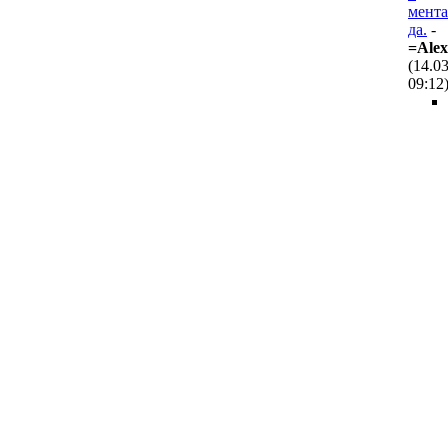
мента
да.
-
=Ale
(14.0
09:12