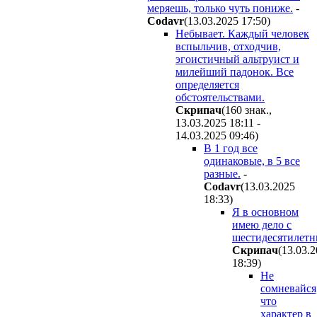
меряешь, только чуть пониже.
-
Codavr
(13.03.2025 17:50
)
Небывает. Каждый человек
вспыльчив, отходчив,
эгоистичный альтруист и
милейший падонок. Все
определяется
обстоятельствами.
Cкpипaч
(160 знак.,
13.03.2025 18:11 -
14.03.2025 09:46
)
В 1 год все
одинаковые, в 5 все
разные.
-
Codavr
(13.03.2025
18:33
)
Я в основном
имею дело с
шестидесятилетн
Cкpипaч
(13.03.
18:39
)
Не
сомневайся
что
характер в