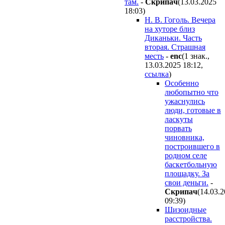
там.
-
Cкpипaч
(13.03.2025
18:03
)
Н. В. Гоголь. Вечера
на хуторе близ
Диканьки. Часть
вторая. Страшная
месть
-
enc
(1 знак.,
13.03.2025 18:12
,
ссылка
)
Особенно
любопытно что
ужаснулись
люди, готовые в
ласкуты
порвать
чиновника,
построившего в
родном селе
баскетбольную
площадку. За
свои деньги.
-
Cкpипaч
(14.03.
09:39
)
Шизоидные
расстройства.