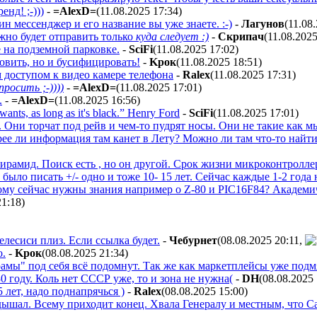
енд! ;-)))
-
=AlexD=
(11.08.2025 17:34
)
ин мессенджер и его название вы уже знаете. :-)
-
Лaгyнoв
(11.08
ожно будет отправить только
куда следует :)
-
Cкpипaч
(11.08.202
е на подземной парковке.
-
SciFi
(11.08.2025 17:02
)
ловить, но и бусифицировать!
-
Kpoк
(11.08.2025 18:51
)
 доступом к видео камере телефона
-
Ralex
(11.08.2025 17:31
)
росить ;-))))
-
=AlexD=
(11.08.2025 17:01
)
.
-
=AlexD=
(11.08.2025 16:56
)
ants, as long as it's black.” Henry Ford
-
SciFi
(11.08.2025 17:01
)
. Они торчат под рейв и чем-то пудрят носы. Они не такие как мы.
трее ли информация там канет в Лету? Можно ли там что-то найт
а пирамид. Поиск есть , но он другой. Срок жизни микроконтрол
было писать +/- одно и тоже 10- 15 лет. Сейчас каждые 1-2 год
Кому сейчас нужны знания например о Z-80 и PIC16F84? Академич
21:18
)
елесиси плиз. Если ссылка будет.
-
Чeбypнeт
(08.08.2025 20:11
,
о.
-
Kpoк
(08.08.2025 21:34
)
рамы" под себя всë подомнут. Так же как маркетплейсы уже под
0 году. Коль нет СССР уже, то и зона не нужна(
-
DH
(08.08.2025
 лет, надо поднапрячься )
-
Ralex
(08.08.2025 15:00
)
ышал. Всему приходит конец. Хвала Генералу и местным, что Са