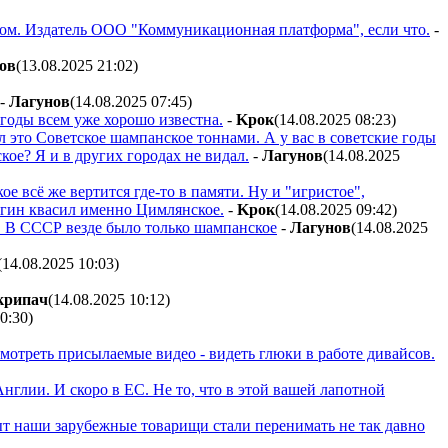
твом. Издатель ООО "Коммуникационная платформа", если что.
-
oв
(13.08.2025 21:02
)
-
Лaгyнoв
(14.08.2025 07:45
)
годы всем уже хорошо известна.
-
Kpoк
(14.08.2025 08:23
)
л это Советское шампанское тоннами. А у вас в советские годы
ое? Я и в других городах не видал.
-
Лaгyнoв
(14.08.2025
е всё же вертится где-то в памяти. Ну и "игристое",
егин квасил именно Цимлянское.
-
Kpoк
(14.08.2025 09:42
)
1. В СССР везде было только шампанское
-
Лaгyнoв
(14.08.2025
(14.08.2025 10:03
)
кpипaч
(14.08.2025 10:12
)
10:30
)
смотреть присылаемые видео - видеть глюки в работе дивайсов.
нглии. И скоро в ЕС. Не то, что в этой вашей лапотной
ыт наши зарубежные товарищи стали перенимать не так давно