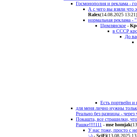
Госмонополия и реклама - го
А с чего вы взяли что
Ralex
(14.08.2025 13:21
нормальная реклама - "
Цимлянское
-
Kp
в СССР кро
До ва
Есть портвейн и 
для меня лично нужны только
Реально без разницы - через 
Покашта, все страшилки, что
Рашке!!!!111
-
mse homjak
(1
У нас тоже, просто с 
:-)
-
SciFi
(13.08.2025 13