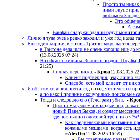
Просто ты никак 
ними вкупе прив
любимом Западе.
Это общече
А сам
Вайфай снаружи зданий будут мониторить
Лично я туда очень редко заходил и уже год назад т
Ещё один кирпич в стене - Тритон закрывается через 
в Тритоне дела шли не очень хорошо еще до к
(13.08.2025 07:24
)
На офсайте тишина. Звонить поздно. Пруфы, 
21:25
)
Личная переписка.
-
Kpoк
(12.08.2025 22
Клиент подтвердил , ему лично зво
Спасибо, есть мой клиент, от них 
Я об этом говорил почти год назад, что телега и пр
а по какой причине окочурились поисковые са
Тогда и следовало его (Телеграм) убить.
-
Kpo
Просто мы умрем а молодые продолжат ж
новый Павел Быков, и создаст мессенжер
где постоянно голосовой трёп ни о чём? 
Как средневековый крестьянин пред
кожаными мешками, когда есть иде
=AlexD=
(11.08.2025 16:59
)
Вы совершенно правы! Позво