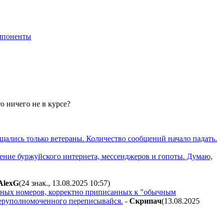
мпоненты
о ничего не в курсе?
бщались только ветераны. Количество сообщений начало падать.
ючение буржуйского интернета, мессенджеров и гопоты. Думаю,
AlexG
(24 знак., 13.08.2025 10:57
)
льных номеров, корректно приписанных к "обычным
оперуполномоченного переписывайся.
-
Cкpипaч
(13.08.2025