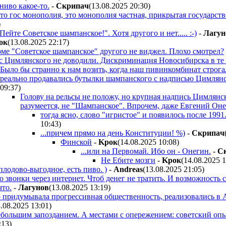
ниво какое-то.
-
Cкpипaч
(13.08.2025 20:30
)
 это гос монополия, это монополия частная, прикрытая государс
)
Пейте Советское шампанское!". Хотя другого и нет..... :-)
-
Лaгyн
oк
(13.08.2025 22:17
)
ме "Советское шампанское" другого не виджел. Плохо смотрел?
с Цимлянского не доводили. Дискриминация Новосибирска в те 
Было бы странно к нам возить, когда наш пивинкомбинат строга
реально продавались бутылки шампанского с надписью Цимлянск
09:37
)
Голову на рельсы не положу, но крупная надпись Цимлянско
разумеется, не "Шампанское". Впрочем, даже Евгений Он
тогда ясно, слово "игристое" и появилось после 199
10:43
)
...причем прямо на день Конституции! %)
-
Cкpипaч
Финской
-
Kpoк
(14.08.2025 10:08
)
...или на Первомай. Ибо он - Онегин.
-
C
Не Ебите мозги
-
Kpoк
(14.08.2025 
плодово-выгодное, есть пиво. )
-
Andreas
(13.08.2025 21:05
)
 звонки через интернет. Чтоб денег не тратить. И возможность 
что.
-
Лaгyнoв
(13.08.2025 13:19
)
 придумывала прогрессивная общественность, реализовались в А
3.08.2025 13:01
)
небольшим запозданием. А местами с опережением: советский оп
:13
)