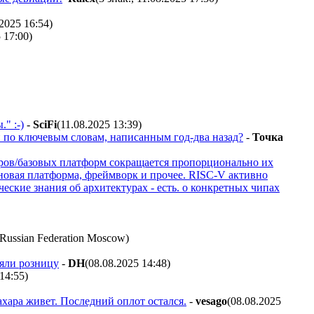
.2025 16:54
)
5 17:00
)
" :-)
-
SciFi
(11.08.2025 13:39
)
и по ключевым словам, написанным год-два назад?
-
Toчкa
леров/базовых платформ сокращается пропорционально их
а новая платформа, фреймворк и прочее. RISC-V активно
еские знания об архитектурах - есть. о конкретных чипах
)
мяли розницу
-
DH
(08.08.2025 14:48
)
 14:55
)
хара живет. Последний оплот остался.
-
vesago
(08.08.2025