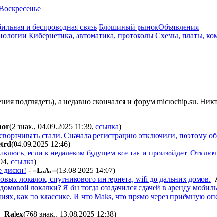
Воскресенье
ильная и беспроводная связь
Блошиный рынок
Объявления
нологии
Кибернетика, автоматика, протоколы
Схемы, платы, ко
ия подглядеть), а недавно скончался и форум microchip.su. Никт
or
(2 знак., 04.09.2025 11:39
,
ссылка
)
о сворачивать стали. Сначала регистрацию отключили, поэтому о
etrd
(04.09.2025 12:46
)
 удивлюсь, если в недалеком будущем все так и произойдет. Откл
:04
,
ссылка
)
е диски!
-
=L.A.=
(13.08.2025 14:07
)
вых локалок, спутникового интернета, wifi до дальних домов.
 домовой локалки? Я бы тогда озадачился сдачей в аренду моби
ниях, как по классике. И что Maks, что прямо через приёмную 
)
Ralex
(768 знак., 13.08.2025 12:38
)