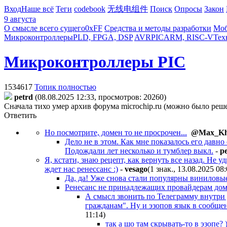
Вход
Наше всё
Теги
codebook
无线电组件
Поиск
Опросы
Закон
9 августа
О смысле всего сущего
0xFF
Средства и методы разработки
Моб
Микроконтроллеры
PLD, FPGA, DSP
AVR
PIC
ARM, RISC-V
Тех
Микроконтроллеры PIC
1534617
Топик полностью
petrd
(08.08.2025 12:33, просмотров: 20260)
Сначала тихо умер архив форума microchip.ru (можно было решен
Ответить
Но посмотрите, домен то не просрочен...
@Max_Kh
Дело не в этом. Как мне показалось его давн
Подождали лет несколько и тумблер выкл.
-
p
Я, кстати, знаю рецепт, как вернуть все назад. Не
ждет нас ренессанс :)
-
vesago
(1 знак., 13.08.2025 08
Да, да! Уже снова стали популярны виниловы
Ренесанс не принадлежащих провайдерам домо
А смысл звонить по Телеграмму внутри
гражданам". Ну и эзопов язык в сообще
11:14
)
так а шо там скрывать-то в эзопе? 