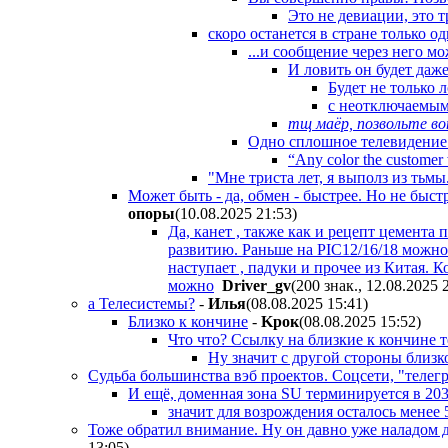
Это не девиации, это тр
скоро останется в стране только од
...и сообщение через него м
И ловить он будет даж
Будет не только 
с неотключаемым
тщ маёр, позвольте воп
Одно сплошное телевидение
“Any color the customer w
"Мне триста лет, я выполз из тьмы
Может быть - да, обмен - быстрее. Но не быс
oпopы
(10.08.2025 21:53
)
Да, канет , также как и рецепт цемент
развитию. Раньше на PIC12/16/18 можно 
наступает , падуки и прочее из Китая. 
можно
Driver_gv
(200 знак., 12.08.2025 
а Телесистемы?
-
Илья
(08.08.2025 15:41
)
Близко к кончине
-
Kpoк
(08.08.2025 15:52
)
Что что? Ссылку на близкие к кончине т
Ну значит с другой стороны близк
Судьба большинства вэб проектов. Соцсети, "телег
И ещё, доменная зона SU терминируется в 203
значит для возрождения осталось менее 5
Тоже обратил внимание. Ну он давно уже наладом д
13:05
)