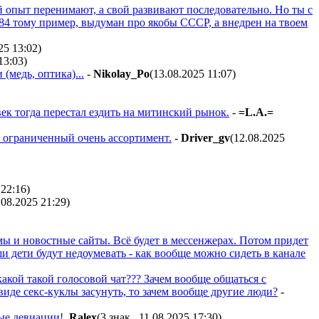
й опыт перенимают, а свой развивают последовательно. Но ты с
4 тому пример, выдуман про якобы СССР, а внедрен на твоем
25 13:02
)
13:03
)
(медь, оптика)...
-
Nikolay_Po
(13.08.2025 11:07
)
ек тогда перестал ездить на митинский рынок.
-
=L.A.=
 ограниченный очень ассортимент.
-
Driver_gv
(12.08.2025
 22:16
)
.08.2025 21:29
)
мы и новостные сайты. Всё будет в мессенжерах. Потом придет
и дети будут недоумевать - как вообще можно сидеть в канале
какой такой голосовой чат??? Зачем вообще общаться с
виде секс-куклы засунуть, то зачем вообще другие люди?
-
ые девиации!
Ralex
(3 знак., 11.08.2025 17:30
)