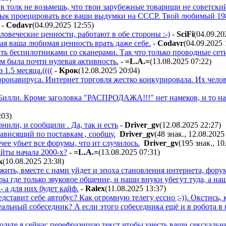
в толк не возьмешь, что твои зарубежные товарищи не советски
ык проецировать все ваши выдумки на СССР. Твой любимый 198
-
Codavr
(04.09.2025 12:55
)
ловеческие ценности, работают в обе стороны :-)
-
SciFi
(04.09.20
ая ваша любимая ценность врать даже себе.
-
Codavr
(04.09.2025 
 беспилотниками со сканерами. Так что только проводные сети 
ам была почти нулевая активность.
-
=L.A.=
(13.08.2025 07:22
)
1.5 месяца.((((
-
Kpoк
(12.08.2025 20:04
)
оронавируса. Интернет торговля жестко конкурировала. Их челов
Билли. Кроме заголовка "РАСПРОДАЖА!!!" нет намеков, и то на
:03
)
нили, и сообщили . Да, так и есть
-
Driver_gv
(12.08.2025 22:27
)
зависящий по поставкам , сообщу.
Driver_gv
(48 знак., 12.08.2025
очее убьет все форумы, что ит случилось.
Driver_gv
(195 знак., 10
йты начала 2000-х?
-
=L.A.=
(13.08.2025 07:31
)
к
(10.08.2025 23:38
)
ить, вместе с нами уйдет и эпоха становления интернета, фору
ы где только звуковое общение, и наши внуки убегут туда, а наш
- а для них будет кайф.
-
Ralex
(11.08.2025 13:37
)
ставит себе автобус? Как огромную телегу ессно ;-)). Окстись, 
альный собеседник? А если этого собеседника ещё и в робота в 
льте я сейчас перефразирую текст чтобы учесть ваши сексуальн