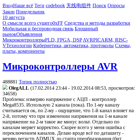
Вход
Наше всё
Теги
codebook
无线电组件
Поиск
Опросы
Закон
Понедельник
10 августа
О смысле всего сущего
0xFF
Средства и методы разработки
Мобильная и беспроводная связь
Блошиный
рынок
Объявления
Микроконтроллеры
PLD, FPGA, DSP
AVR
PIC
ARM, RISC-
V
Технологии
Кибернетика, автоматика, протоколы
Схемы,
платы, компоненты
Микроконтроллеры AVR
488881
Топик полностью
OlegALL
(17.02.2014 23:44 - 19.02.2014 08:53, просмотров:
34658)
Проблема: измеряю напряжение с АЦП - контроллер
Mega8535. Использую 2 канала (пока). По 1-му каналу
считывается ок, по 2-му - ощущение, что 1-й канал влияет на
2-й, потому что при изменении напряжения на 1-м канале
напряжение на 2-м такое же минус
вольт. Отдельно по
каналам меряет корректно. Скорее всего у меня ошибка с
переключением каналов. Делаю вроде всё по даташиту -
меняю регистр ADMUX до старта преобразования (бит