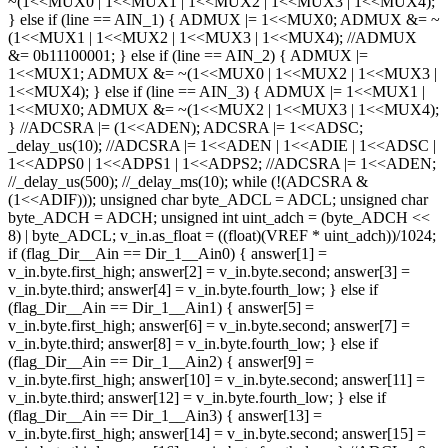
~(1<<MUX0 | 1<<MUX1 | 1<<MUX2 | 1<<MUX3 | 1<<MUX4);
} else if (line == AIN_1) { ADMUX |= 1<<MUX0; ADMUX &= ~
(1<<MUX1 | 1<<MUX2 | 1<<MUX3 | 1<<MUX4); //ADMUX
&= 0b11100001; } else if (line == AIN_2) { ADMUX |=
1<<MUX1; ADMUX &= ~(1<<MUX0 | 1<<MUX2 | 1<<MUX3 |
1<<MUX4); } else if (line == AIN_3) { ADMUX |= 1<<MUX1 |
1<<MUX0; ADMUX &= ~(1<<MUX2 | 1<<MUX3 | 1<<MUX4);
} //ADCSRA |= (1<<ADEN); ADCSRA |= 1<<ADSC;
_delay_us(10); //ADCSRA |= 1<<ADEN | 1<<ADIE | 1<<ADSC |
1<<ADPS0 | 1<<ADPS1 | 1<<ADPS2; //ADCSRA |= 1<<ADEN;
//_delay_us(500); //_delay_ms(10); while (!(ADCSRA &
(1<<ADIF))); unsigned char byte_ADCL = ADCL; unsigned char
byte_ADCH = ADCH; unsigned int uint_adch = (byte_ADCH <<
8) | byte_ADCL; v_in.as_float = ((float)(VREF * uint_adch))/1024;
if (flag_Dir__Ain == Dir_1__Ain0) { answer[1] =
v_in.byte.first_high; answer[2] = v_in.byte.second; answer[3] =
v_in.byte.third; answer[4] = v_in.byte.fourth_low; } else if
(flag_Dir__Ain == Dir_1__Ain1) { answer[5] =
v_in.byte.first_high; answer[6] = v_in.byte.second; answer[7] =
v_in.byte.third; answer[8] = v_in.byte.fourth_low; } else if
(flag_Dir__Ain == Dir_1__Ain2) { answer[9] =
v_in.byte.first_high; answer[10] = v_in.byte.second; answer[11] =
v_in.byte.third; answer[12] = v_in.byte.fourth_low; } else if
(flag_Dir__Ain == Dir_1__Ain3) { answer[13] =
v_in.byte.first_high; answer[14] = v_in.byte.second; answer[15] =