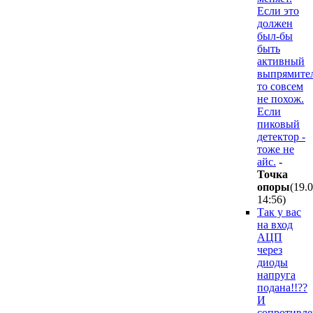
Если это
должен
был-бы
быть
активный
выпрямител
то совсем
не похож.
Если
пиковый
детектор -
тоже не
айс.
-
Точка
опоры
(19.
14:56
)
Так у вас
на вход
АЦП
через
диоды
напруга
подана!!??
И
сопротивле