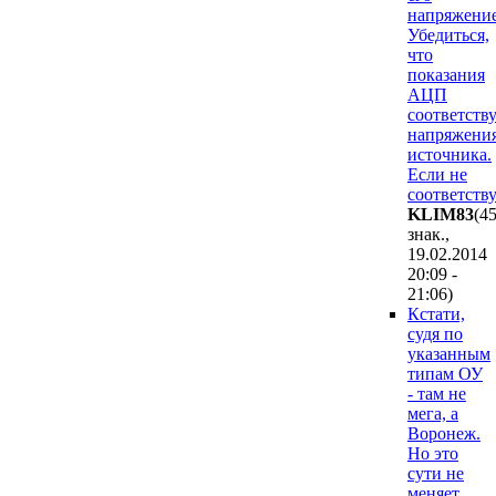
напряжение
Убедиться,
что
показания
АЦП
соответств
напряжени
источника.
Если не
соответств
KLIM83
(4
знак.,
19.02.2014
20:09 -
21:06
)
Кстати,
судя по
указанным
типам ОУ
- там не
мега, а
Воронеж.
Но это
сути не
меняет.