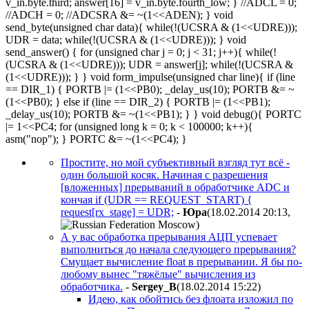
v_in.byte.third; answer[16] = v_in.byte.fourth_low; } //ADCL = 0;
//ADCH = 0; //ADCSRA &= ~(1<<ADEN); } void
send_byte(unsigned char data){ while(!(UCSRA & (1<<UDRE)));
UDR = data; while(!(UCSRA & (1<<UDRE))); } void
send_answer() { for (unsigned char j = 0; j < 31; j++){ while(!
(UCSRA & (1<<UDRE))); UDR = answer[j]; while(!(UCSRA &
(1<<UDRE))); } } void form_impulse(unsigned char line){ if (line
== DIR_1) { PORTB |= (1<<PB0); _delay_us(10); PORTB &= ~
(1<<PB0); } else if (line == DIR_2) { PORTB |= (1<<PB1);
_delay_us(10); PORTB &= ~(1<<PB1); } } void debug(){ PORTC
|= 1<<PC4; for (unsigned long k = 0; k < 100000; k++){
asm("nop"); } PORTC &= ~(1<<PC4); }
Простите, но мой субъективный взгляд тут всё -
один большой косяк. Начиная с разрешения
[вложенных] прерываний в обработчике ADC и
кончая if (UDR == REQUEST_START) {
request[rx_stage] = UDR;
-
Юра
(18.02.2014 20:13
,
)
А у вас обработка прерывания АЦП успевает
выполниться до начала следующего прерывания?
Смущает вычисление float в прерывании. Я бы по-
любому вынес "тяжёлые" вычисления из
обработчика.
-
Sergey_B
(18.02.2014 15:22
)
Идею, как обойтись без флоата изложил по