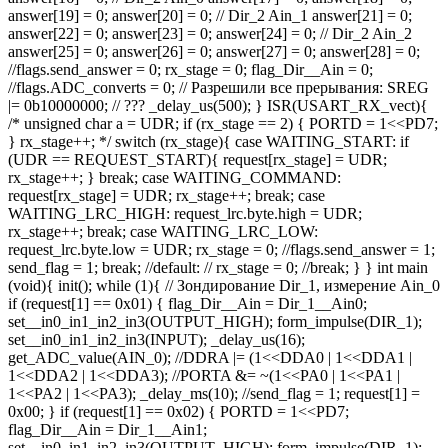
answer[19] = 0; answer[20] = 0; // Dir_2 Ain_1 answer[21] = 0;
answer[22] = 0; answer[23] = 0; answer[24] = 0; // Dir_2 Ain_2
answer[25] = 0; answer[26] = 0; answer[27] = 0; answer[28] = 0;
//flags.send_answer = 0; rx_stage = 0; flag_Dir__Ain = 0;
//flags.ADC_converts = 0; // Разрешили все прерывания: SREG
|= 0b10000000; // ??? _delay_us(500); } ISR(USART_RX_vect){
/* unsigned char a = UDR; if (rx_stage == 2) { PORTD = 1<<PD7;
} rx_stage++; */ switch (rx_stage){ case WAITING_START: if
(UDR == REQUEST_START){ request[rx_stage] = UDR;
rx_stage++; } break; case WAITING_COMMAND:
request[rx_stage] = UDR; rx_stage++; break; case
WAITING_LRC_HIGH: request_lrc.byte.high = UDR;
rx_stage++; break; case WAITING_LRC_LOW:
request_lrc.byte.low = UDR; rx_stage = 0; //flags.send_answer = 1;
send_flag = 1; break; //default: // rx_stage = 0; //break; } } int main
(void){ init(); while (1){ // Зондирование Dir_1, измерение Ain_0
if (request[1] == 0x01) { flag_Dir__Ain = Dir_1__Ain0;
set__in0_in1_in2_in3(OUTPUT_HIGH); form_impulse(DIR_1);
set__in0_in1_in2_in3(INPUT); _delay_us(16);
get_ADC_value(AIN_0); //DDRA |= (1<<DDA0 | 1<<DDA1 |
1<<DDA2 | 1<<DDA3); //PORTA &= ~(1<<PA0 | 1<<PA1 |
1<<PA2 | 1<<PA3); _delay_ms(10); //send_flag = 1; request[1] =
0x00; } if (request[1] == 0x02) { PORTD = 1<<PD7;
flag_Dir__Ain = Dir_1__Ain1;
set__in0_in1_in2_in3(OUTPUT_HIGH); form_impulse(DIR_1);