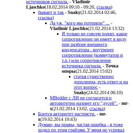
источников сигнала.
-
Vladimir
Ljaschko
(18.02.2014 09:10 - 09:20
,
ссылка
)
бывает и так
-
Snaky
(21.02.2014 02:46
,
ссылка
)
Да уж, "кого мы потеряли" ...
-
Vladimir Ljaschko
(21.02.2014 13:32
)
Я только не совсем понял, какое
сопротивление он имеет в виду
при разборе внешнего
конденсатора - внутренее
сопротивление (коммутатор и
т.п.) или сопротивление
источника сигнала.
-
Точка
опоры
(21.02.2014 15:02
)
статья существенно
дополнена, есть ответ и на
этот вопрос
-
Snaky
(24.02.2014 06:10
)
MBedder с ЛИ не согласится и
авторитетно назовет его "дусей".
-
mr-
x
(21.02.2014 13:02
,
ссылка
)
Боится авторитет растрясти.
-
mr-
x
(19.02.2014 10:43
)
Думаю, вы правы, частая ошибка - я тоже
ходил по этим граблям. У меня не успевал