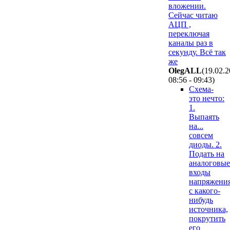
вложении.
Сейчас читаю
АЦП ,
переключая
каналы раз в
секунду. Всё так
же
OlegALL
(19.02.
08:56 - 09:43
)
Схема-
это нечто:
1.
Выпаять
на...
совсем
диоды. 2.
Подать на
аналоговые
входы
напряжени
с какого-
нибудь
источника,
покрутить
его