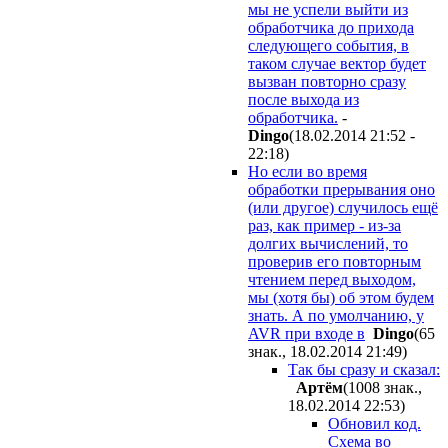
мы не успели выйти из
обработчика до прихода
следующего события, в
таком случае вектор будет
вызван повторно сразу
после выхода из
обработчика.
-
Dingo
(18.02.2014 21:52 -
22:18
)
Но если во время
обработки прерывания оно
(или другое) случилось ещё
раз, как пример - из-за
долгих вычислений, то
проверив его
повторным
чтением
перед
выходом,
мы (хотя бы) об этом будем
знать. А по умолчанию, у
AVR при входе в
Dingo
(65
знак., 18.02.2014 21:49
)
Так бы сразу и сказал:
Apтём
(1008 знак.,
18.02.2014 22:53
)
Обновил код.
Схема во