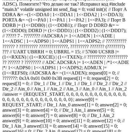
ADSC). Помогите? Что делаю не так? Исправил код
#include
"main.h" volatile unsigned int send_flag = 0; void init(){ // Порт A
DDRA &= ~(1<<DDA0 | 1<<DDA1 | 1<<DDA2 | 1<<DDA3);
PORTA &= ~(1<<PA0 | 1<<PA1 | 1<<PA2 | 1<<PA3); // Порт B
DDRB |= (1<<DDB0) | (1<<DDB1); // Порт D DDRD &= ~
(1<<DDD0); DDRD |= (1<<DDD1) | (1<<DDD2) | (1<<DDD7);
// ????? 7 - ???????? //ADCSRA |= 1<<ADEN | 1<<ADIE |
1<<ADSC | 1<<ADPS0 | 1<<ADPS1 | 1<<ADPS2; // ??????????
?????? ? ????????? ??????????????, ????????? ??????? (????????)
??? // UART UBRRH = 0; UBRRL = 15; // 57600 UCSRB |=
(1<<RXEN) | (1<<RXCIE) | (1<<TXEN); // ????????? ??????????
?? ?????? ? ???????? // ADC ADCSRA |= 1<<ADEN | /*1<<ADIE
|*/ 1<<ADPS0 | 1<<ADPS1 | 1<<ADPS2; ADMUX |=
(1<<REFS0); //ADCSRA &= ~(1<<ADEN); request[0] = 0; //
???????: 0x3A 0x01 0x00 0x3B request[1] = 0; request[2] = 0;
request[3] = 0; // Dir_1 // Dir_1 // Dir_1 // Dir_1 // Dir_2 // Dir_2 //
Dir_2 // Ain_0 // Ain_1 // Ain_2 // Ain_3 // Ain_0 // Ain_1 // Ain_2
//answer = {REQUEST_START, 0, 0, 0, 0, 0, 0, 0, 0, 0, 0, 0, 0, 0,
0, 0, 0, 0, 0, 0, 0, 0, 0, 0, 0, 0, 0, 0, 0}; answer[0] =
REQUEST_START; // Dir_1 Ain_0 answer[1] = 0; answer[2] = 0;
answer[3] = 0; answer[4] = 0; // Dir_1 Ain_1 answer[5] = 0;
answer[6] = 0; answer[7] = 0; answer[8] = 0; // Dir_1 Ain_2
answer[9] = 0; answer[10] = 0; answer[11] = 0; answer[12] = 0; //
Dir_1 Ain_3 answer[13] = 0; answer[14] = 0; answer[15] = 0;
answer[16] = 0; // Dir_2 Ain_0 answer[17] = 0; answer[18] = 0;