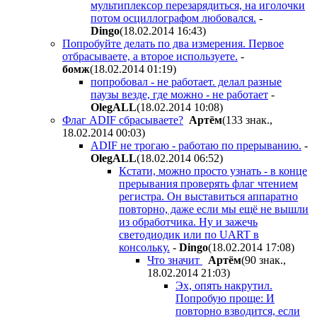
мультиплексор перезарядиться, на иголочки
потом осциллографом любовался.
-
Dingo
(18.02.2014 16:43
)
Попробуйте делать по два измерения. Первое
отбрасываете, а второе используете.
-
бомж
(18.02.2014 01:19
)
попробовал - не работает. делал разные
паузы везде, где можно - не работает
-
OlegALL
(18.02.2014 10:08
)
Флаг ADIF сбрасываете?
Apтём
(133 знак.,
18.02.2014 00:03
)
ADIF не трогаю - работаю по прерыванию.
-
OlegALL
(18.02.2014 06:52
)
Кстати, можно просто узнать - в конце
прерывания проверять флаг чтением
регистра. Он выставиться аппаратно
повторно, даже если мы ещё не вышли
из обработчика. Ну и зажечь
светодиодик или по UART в
консольку.
-
Dingo
(18.02.2014 17:08
)
Что значит
Apтём
(90 знак.,
18.02.2014 21:03
)
Эх, опять накрутил.
Попробую проще: И
повторно взводится, если