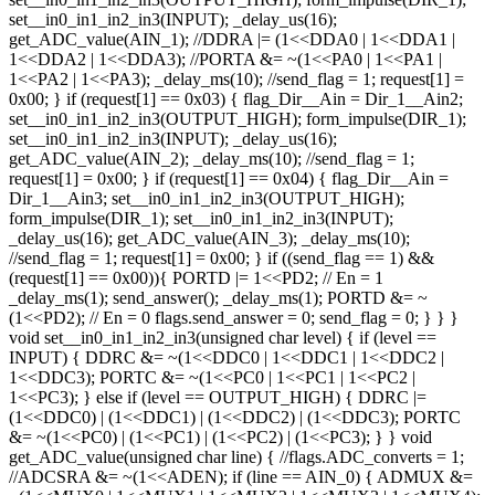
set__in0_in1_in2_in3(INPUT); _delay_us(16);
get_ADC_value(AIN_1); //DDRA |= (1<<DDA0 | 1<<DDA1 |
1<<DDA2 | 1<<DDA3); //PORTA &= ~(1<<PA0 | 1<<PA1 |
1<<PA2 | 1<<PA3); _delay_ms(10); //send_flag = 1; request[1] =
0x00; } if (request[1] == 0x03) { flag_Dir__Ain = Dir_1__Ain2;
set__in0_in1_in2_in3(OUTPUT_HIGH); form_impulse(DIR_1);
set__in0_in1_in2_in3(INPUT); _delay_us(16);
get_ADC_value(AIN_2); _delay_ms(10); //send_flag = 1;
request[1] = 0x00; } if (request[1] == 0x04) { flag_Dir__Ain =
Dir_1__Ain3; set__in0_in1_in2_in3(OUTPUT_HIGH);
form_impulse(DIR_1); set__in0_in1_in2_in3(INPUT);
_delay_us(16); get_ADC_value(AIN_3); _delay_ms(10);
//send_flag = 1; request[1] = 0x00; } if ((send_flag == 1) &&
(request[1] == 0x00)){ PORTD |= 1<<PD2; // En = 1
_delay_ms(1); send_answer(); _delay_ms(1); PORTD &= ~
(1<<PD2); // En = 0 flags.send_answer = 0; send_flag = 0; } } }
void set__in0_in1_in2_in3(unsigned char level) { if (level ==
INPUT) { DDRC &= ~(1<<DDC0 | 1<<DDC1 | 1<<DDC2 |
1<<DDC3); PORTC &= ~(1<<PC0 | 1<<PC1 | 1<<PC2 |
1<<PC3); } else if (level == OUTPUT_HIGH) { DDRC |=
(1<<DDC0) | (1<<DDC1) | (1<<DDC2) | (1<<DDC3); PORTC
&= ~(1<<PC0) | (1<<PC1) | (1<<PC2) | (1<<PC3); } } void
get_ADC_value(unsigned char line) { //flags.ADC_converts = 1;
//ADCSRA &= ~(1<<ADEN); if (line == AIN_0) { ADMUX &=