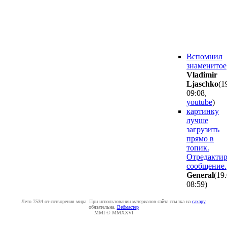
Вспомнил
знаменитое
Vladimir
Ljaschko
(1
09:08
,
youtube
)
картинку
лучше
загрузить
прямо в
топик.
Отредакти
сообщение.
General
(19
08:59
)
Лето 7534 от сотворения мира. При использовании материалов сайта ссылка на
caxapу
обязательна.
Вебмастер
MMI © MMXXVI