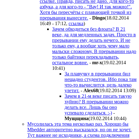
ссылке. Правда, писать не дано. Для кого-то
азбука, а для кого-то - "Вау! И так можно!".
Хотя бы пересчёты с плавающей точкой из
прерывания вынесите.
-
Dingo
(18.02.2014
16:49 - 17:12
,
ссылка
)
Зачем обходиться без флоата? В 21
веке, да для медленных задач. Просто в
прерывании ему делать нечего. И не
только ему, а вообще хоть чему мало
мальски сложному. В прерывании надо
только байтики перекладывать,
остальное вовне.
-
mr-x
(19.02.2014
10:41
)
За плавучку в прерывании бил
нещадно студентов. Ибо пока там
что-то вычислится, цель далеко
улетит.
-
Alex68
(19.02.2014 13:09
)
Зачем в 21-м веке писать такую
хуйню? В прерывании можно
делать все. Лишь бы оно
успевало сделаться. :-)
-
Мущщина
(19.02.2014 10:44
)
Мусолилась эта тема несколько раз. Хорошо бы
Mbedder авторитетно высказался, но он не хочет.
Тут важнее не исходники, а схема подключения