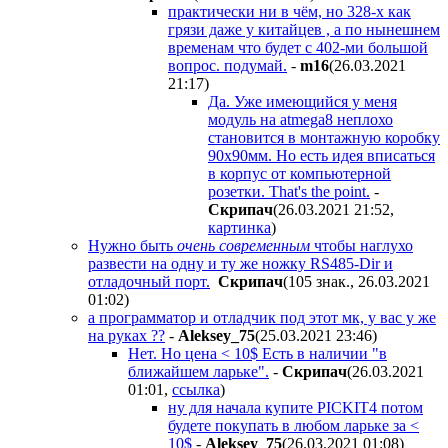
практически ни в чём, но 328-х как
грязи даже у китайцев , а по нынешнем
временам что будет с 402-ми большой
вопрос. подумай.
-
m16
(26.03.2021
21:17
)
Да. Уже имеющийся у меня
модуль на atmega8 неплохо
становится в монтажную коробку
90х90мм. Но есть идея вписаться
в корпус от компьютерной
розетки. That's the point.
-
Cкpипaч
(26.03.2021 21:52
,
картинка
)
Нужно быть
очень современным
чтобы наглухо
развести на одну и ту же ножку RS485-Dir и
отладочный порт.
Cкpипaч
(105 знак., 26.03.2021
01:02
)
а программатор и отладчик под этот мк, у вас у же
на руках ??
-
Aleksey_75
(25.03.2021 23:46
)
Нет. Но цена < 10$ Есть в наличии "в
ближайшем ларьке".
-
Cкpипaч
(26.03.2021
01:01
,
ссылка
)
ну для начала купите PICKIT4 потом
будете покупать в любом ларьке за <
10$
-
Aleksey_75
(26.03.2021 01:08
)