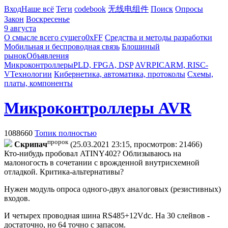
Вход
Наше всё
Теги
codebook
无线电组件
Поиск
Опросы
Закон
Воскресенье
9 августа
О смысле всего сущего
0xFF
Средства и методы разработки
Мобильная и беспроводная связь
Блошиный
рынок
Объявления
Микроконтроллеры
PLD, FPGA, DSP
AVR
PIC
ARM, RISC-
V
Технологии
Кибернетика, автоматика, протоколы
Схемы,
платы, компоненты
Микроконтроллеры AVR
1088660
Топик полностью
пророк
Cкpипaч
(25.03.2021 23:15, просмотров: 21466)
Кто-нибудь пробовал ATINY402? Облизываюсь на
малоногость в сочетании с врожденной внутрисхемной
отладкой. Критика-альтернативы?
Нужен модуль опроса одного-двух аналоговых (резистивных)
входов.
И четырех проводная шина RS485+12Vdc. На 30 слейвов -
достаточно, но 64 точно с запасом.