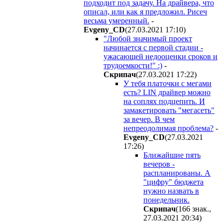
подходит под задачу. На драйвера, что
описал, или как я предложил. Рисеч
весьма умеренный.
-
Evgeny_CD
(27.03.2021 17:10
)
"Любой значимый проект
начинается с первой стадии -
ужасающей недооценки сроков и
трудоемкости!" :)
-
Cкpипaч
(27.03.2021 17:22
)
У тебя платочки с мегами
есть? LIN драйвер можно
на соплях подцепить. И
замакетировать "мегасеть"
за вечер. В чем
непреодолимая проблема?
-
Evgeny_CD
(27.03.2021
17:26
)
Ближайшие пять
вечеров -
распланированы. А
"цифру" бюджета
нужно назвать в
понедельник.
Cкpипaч
(166 знак.,
27.03.2021 20:34
)