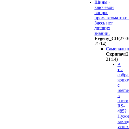
Шины -
ключевой
вопрос
промавтоматики.
Здесь нет
лишних
знаний.
-
Evgeny_CD
(27.0
21:14
)
Самопальн
Cкpипaч
(2
21:14
)
А
ты
собра
конку
с
Sieme
в
части
RS-
485?
Нужн
закла
успех