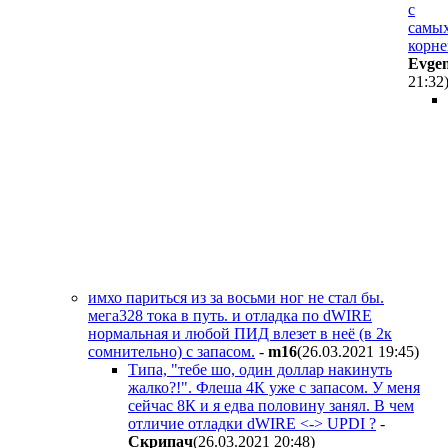
с
самы
корне
Evge
21:32
имхо париться из за восьми ног не стал бы.
мега328 тока в путь. и отладка по dWIRE
нормальная и любой ПИД влезет в неё (в 2к
сомнительно) с запасом.
-
m16
(26.03.2021 19:45
)
Типа, "тебе шо, один доллар накинуть
жалко?!". Флеша 4К уже с запасом. У меня
сейчас 8К и я едва половину занял. В чем
отличие отладки dWIRE <-> UPDI ?
-
Cкpипaч
(26.03.2021 20:48
)