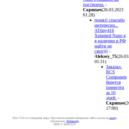
построена.
-
Cкpипaч
(26.03.2021
01:28
)
понял! спасибо
интересно...
ATtiny416
Xplained Nano я
в наличии в РФ
найти не
смог(((
-
Aleksey_75
(26.03
01:31
)
Заказал.
RCS
Componets
берется
привезти
за 10
дней.
-
Cкpипaч
(2
17:00
)
Лето 7534 от сотворения мира. При использовании материалов сайта ссылка на
caxapу
обязательна.
Вебмастер
MMI © MMXXVI