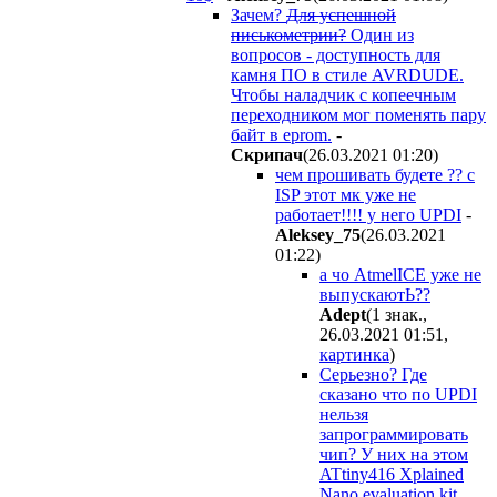
Зачем?
Для успешной
писькометрии?
Один из
вопросов - доступность для
камня ПО в стиле AVRDUDE.
Чтобы наладчик с копеечным
переходником мог поменять пару
байт в eprom.
-
Cкpипaч
(26.03.2021 01:20
)
чем прошивать будете ?? с
ISP этот мк уже не
работает!!!! у него UPDI
-
Aleksey_75
(26.03.2021
01:22
)
а чо AtmelICE уже не
выпускаютЬ??
Adept
(1 знак.,
26.03.2021 01:51
,
картинка
)
Серьезно? Где
сказано что по UPDI
нельзя
запрограммировать
чип? У них на этом
ATtiny416 Xplained
Nano evaluation kit