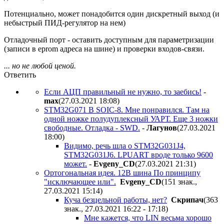
Потенциально, может понадобится один дискретный выход (и
небыстрый ПИД-регулятор на нем)
Отладочный порт - оставить доступным для параметризации
(записи в еprom адреса на шине) и проверки входов-связи.
... но не любой ценой.
Ответить
Если АЦП правильный не нужно, то заебись!
-
max
(27.03.2021 18:08
)
STM32G071 В SOIC-8. Мне понравился. Там на
одной ножке полудуплексный УАРТ. Еще 3 ножки
свободные. Отладка - SWD.
-
Лaгyнoв
(27.03.2021
18:00
)
Видимо, речь шла о STM32G031J4,
STM32G031J6. LPUART вроде только 9600
может.
-
Evgeny_CD
(27.03.2021 21:31
)
Ортогональная идея. 12В шина По принципу
"исключающее или".
Evgeny_CD
(151 знак.,
27.03.2021 15:14
)
Куча безцельной работы, нет?
Cкpипaч
(363
знак., 27.03.2021 16:22 - 17:18
)
Мне кажется, что LIN весьма хорошо