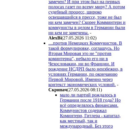
замечен? И при этом был на первых
полосах газет по всему миру? А потом
судебный процесс, широко
освещавшийся в прессе, тоже не был
ни кем замечен? Скорее Комминтерн и
коммунисты в целом в Германии были
ни кем не замечены.
-
AlexBi
(27.05.2026 11:02
)
....против Немецких Коммунистов. В
такой формулировке, соглашусь. Но
Вторая Мировая это не "против
коминтерна", небыло его ни в
Чехословакии, ни во Франции. И
рождение НСДРП было неизбежно, в
условиях Германии, по окончанию
Первой Мировой. Именно через
контекст экономических условий.
-
Cкpипaч
(27.05.2026 08:11
)
мало ли партий рождалось в
Германии после 1918 года? Но
всё определялось финансами.
Коммунистов содержал
Коминтерн, Гитлера - капитал,
как местный, так и
международный. Без этого