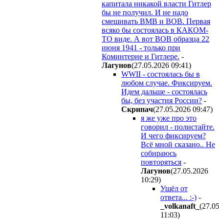
капитала никакой власти Гитлер
бы не получил. И не надо
смешивать ВМВ и ВОВ. Первая
всяко бы состоялась в КАКОМ-
ТО виде. А вот ВОВ образца 22
июня 1941 - только при
Коминтерне и Гитлере.
-
Лaгyнoв
(27.05.2026 09:41
)
WWII - состоялась бы в
любом случае. Фиксируем.
Идем дальше - состоялась
бы, без участия России?
-
Cкpипaч
(27.05.2026 09:47
)
я же уже про это
говорил - полистайте.
И чего фиксируем?
Всё мной сказано.. Не
собираюсь
повторяться
-
Лaгyнoв
(27.05.2026
10:29
)
Ушёл от
ответа... :-)
-
_volkanaft_
(27.0
11:03
)