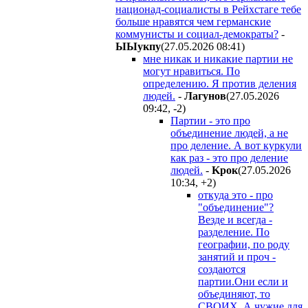
национад-социалисты в Рейхстаге тебе
больше нравятся чем германские
коммунисты и социал-демократы?
-
ЫЫyкпy
(27.05.2026 08:41
)
мне никак и никакие партии не
могут нравиться. По
определению. Я против деления
людей.
-
Лaгyнoв
(27.05.2026
09:42
,
-2
)
Партии - это про
объединение людей, а не
про деление. А вот куркули
как раз - это про деление
людей.
-
Kpoк
(27.05.2026
10:34
,
+2
)
откуда это - про
"объединение"?
Везде и всегда -
разделение. По
географии, по роду
занятий и проч -
создаются
партии.Они если и
объединяют, то
СВОИХ. А чужие для