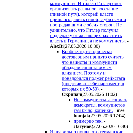
коммунисты. И только Гитлер смог
организовать реальное восстание
(пивной путч), который власти
пришлось давить силой, с убитыми и
пострадавшими с обеих сторон. Не
удивительно, что Гитлер получил
поддержку от желающих захватить
власть в Германии, а не коммунисты.
-
AlexBi
(27.05.2026 10:30
)
Вообще-то, исторически
достоверным принято считать
что нацисты и коммунисти
обладали сопоставимым
влиянием. Поэтому и
понадобился поджег рейхстага
(представьте себе парламент, в
которых их 50-50).
-
Cкpипaч
(27.05.2026 11:02
)
Не коммунисты, а социал-
демократы. коммунистов
там было, копейки.
-
mse
homjak
(27.05.2026 17:04
)
примерно так.
-
Лaгyнoв
(27.05.2026 16:40
)
Я правильно понял, что германские