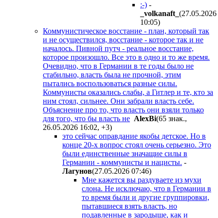
:-)
-
_volkanaft_
(27.05.2026
10:05
)
Коммунистическое восстание - план, который так
и не осуществился, восстание - которое так и не
началось. Пивной путч - реальное восстание,
которое произошло. Все это в одно и то же время.
Очевидно, что в Германии в те годы было не
стабильно, власть была не прочной, этим
пытались воспользоваться разные силы.
Коммунисты оказались слабы, а Гитлер и те, кто за
ним стоял, сильнее. Они забрали власть себе.
Объяснение про то, что власть они взяли только
для того, что бы власть не
AlexBi
(65 знак.,
26.05.2026 16:02
,
+3
)
это сейчас оправдание якобы детское. Но в
конце 20-х вопрос стоял очень серьезно. Это
были единственные значащие силы в
Германии - коммунисты и нацисты.
-
Лaгyнoв
(27.05.2026 07:46
)
Мне кажется вы раздуваете из мухи
слона. Не исключаю, что в Германии в
то время были и другие группировки,
пытавшиеся взять власть, но
подавленные в зародыше, как и