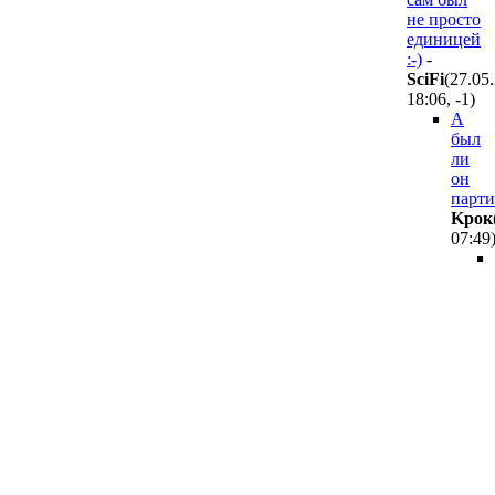
не просто
единицей
:-)
-
SciFi
(27.05
18:06
,
-1
)
А
был
ли
он
парт
Kpoк
07:49