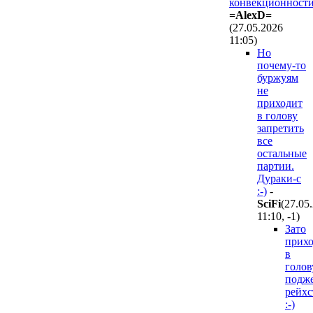
конвекционности
=AlexD=
(27.05.2026
11:05
)
Но
почему-то
буржуям
не
приходит
в голову
запретить
все
остальные
партии.
Дураки-с
:-)
-
SciFi
(27.05
11:10
,
-1
)
Зато
прих
в
голов
подж
рейхс
:-)