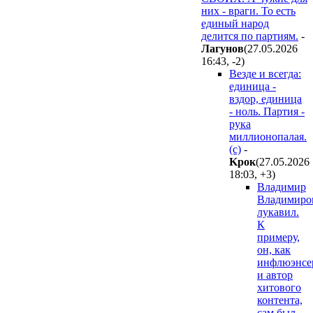
них - враги. То есть
единый народ
делится по партиям.
-
Лaгyнoв
(27.05.2026
16:43
,
-2
)
Везде и всегда:
единица -
вздор, единица
- ноль. Партия -
рука
миллионопалая.
(с)
-
Kpoк
(27.05.2026
18:03
,
+3
)
Владимир
Владимиро
лукавил.
К
примеру,
он, как
инфлюэнсе
и автор
хитового
контента,
сам был