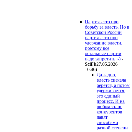
Партия - это про
борьбу за власть. Но в
Советской России
партия - это про
удержание власти,
поэтому все
остальные партии
надо запретить :-)
-
SciFi
(27.05.2026
10:46
)
Да ладно,
власть сначала
берётся, а потом
удерживается,
это единый
процесс. И на
любом этапе
конкурентов
давят
способами
разной степени