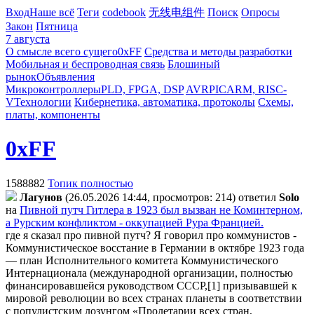
Вход
Наше всё
Теги
codebook
无线电组件
Поиск
Опросы
Закон
Пятница
7 августа
О смысле всего сущего
0xFF
Средства и методы разработки
Мобильная и беспроводная связь
Блошиный
рынок
Объявления
Микроконтроллеры
PLD, FPGA, DSP
AVR
PIC
ARM, RISC-
V
Технологии
Кибернетика, автоматика, протоколы
Схемы,
платы, компоненты
0xFF
1588882
Топик полностью
Лaгyнoв
(26.05.2026 14:44, просмотров: 214)
ответил
Solo
на
Пивной путч Гитлера в 1923 был вызван не Коминтерном,
а Рурским конфликтом - оккупацией Рура Францией.
где я сказал про пивной путч? Я говорил про коммунистов -
Коммунистическое восстание в Германии в октябре 1923 года
— план Исполнительного комитета Коммунистического
Интернационала (международной организации, полностью
финансировавшейся руководством СССР,[1] призывавшей к
мировой революции во всех странах планеты в соответствии
с популистским лозунгом «Пролетарии всех стран,