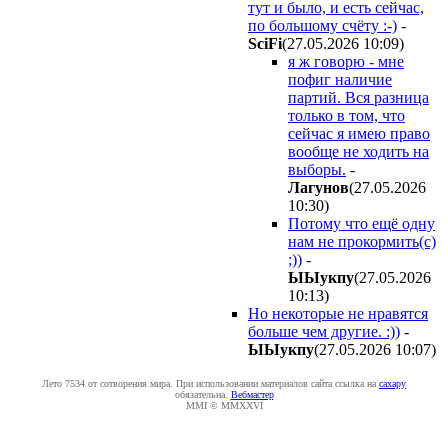
тут и было, и есть сейчас,
по большому счёту :-)
-
SciFi
(27.05.2026 10:09
)
я ж говорю - мне
пофиг наличие
партий. Вся разница
только в том, что
сейчас я имею право
вообще не ходить на
выборы.
-
Лaгyнoв
(27.05.2026
10:30
)
Потому что ещё одну
нам не прокормить(с)
;))
-
ЫЫyкпy
(27.05.2026
10:13
)
Но некоторые не нравятся
больше чем другие. :))
-
ЫЫyкпy
(27.05.2026 10:07
)
Лето 7534 от сотворения мира. При использовании материалов сайта ссылка на
caxapу
обязательна.
Вебмастер
MMI © MMXXVI