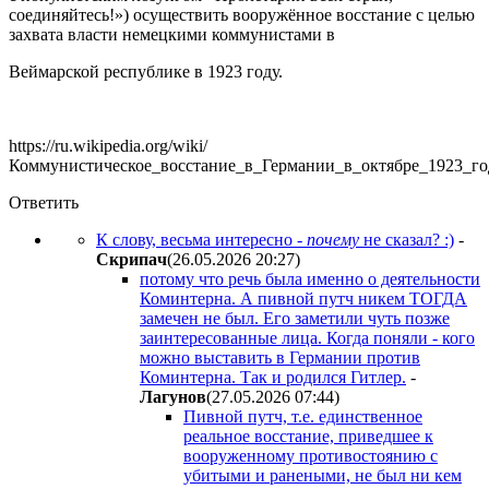
соединяйтесь!») осуществить вооружённое восстание с целью
захвата власти немецкими коммунистами в
Веймарской республике в 1923 году.
https://ru.wikipedia.org/wiki/
Коммунистическое_восстание_в_Германии_в_октябре_1923_го
Ответить
К слову, весьма интересно -
почему
не сказал? :)
-
Cкpипaч
(26.05.2026 20:27
)
потому что речь была именно о деятельности
Коминтерна. А пивной путч никем ТОГДА
замечен не был. Его заметили чуть позже
заинтересованные лица. Когда поняли - кого
можно выставить в Германии против
Коминтерна. Так и родился Гитлер.
-
Лaгyнoв
(27.05.2026 07:44
)
Пивной путч, т.е. единственное
реальное восстание, приведшее к
вооруженному противостоянию с
убитыми и ранеными, не был ни кем