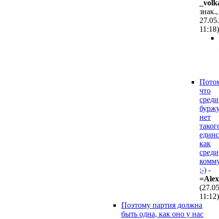
_volk
знак.,
27.05
11:18
)
Пото
что
среди
бурж
нет
таког
единс
как
среди
комм
;-)
-
=Ale
(27.0
11:12
)
Поэтому партия должна
быть одна, как оно у нас