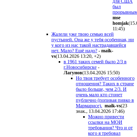
для США
был
прорывным
mse
homjak
(15.
11:45
)
Жалели уже твою семью всей
пустыней. Она же у тебя особенная, ни
у кого из нас такой настрадавшейся
нет. Мало? Ещё надо?
-
maik-
vs
(13.04.2026 13:20
,
+2
)
в 1961 таких семей было 2/3 в
г.Новосибирске
-
Лaгyнoв
(13.04.2026 15:50
)
Но твоя требует особенного
отношения? Таких в стране
было больше, чем 2/3. И
очень мало кто стонет
публично (попивая пивко в
Мармарисе).
maik-vs
(23
знак., 13.04.2026 17:46
)
Можно привести
ссылки на МОИ
требования? Что и от
кого я требовал