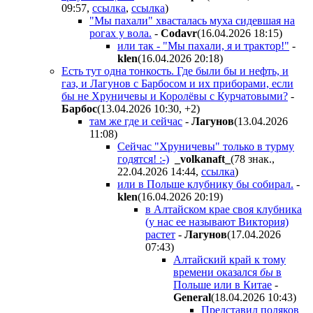
09:57
,
ссылка
,
ссылка
)
"Мы пахали" хвасталась муха сидевшая на
рогах у вола.
-
Codavr
(16.04.2026 18:15
)
или так - "Мы пахали, я и трактор!"
-
klen
(16.04.2026 20:18
)
Есть тут одна тонкость. Где были бы и нефть, и
газ, и Лагунов с Барбосом и их приборами, если
бы не Хруничевы и Королёвы с Курчатовыми?
-
Бapбoc
(13.04.2026 10:30
,
+2
)
там же где и сейчас
-
Лaгyнoв
(13.04.2026
11:08
)
Сейчас "Хруничевы" только в турму
годятся! :-)
_volkanaft_
(78 знак.,
22.04.2026 14:44
,
ссылка
)
или в Польше клубнику бы собирал.
-
klen
(16.04.2026 20:19
)
в Алтайском крае своя клубника
(у нас ее называют Виктория)
растет
-
Лaгyнoв
(17.04.2026
07:43
)
Алтайский край к тому
времени оказался
бы
в
Польше или в Китае
-
General
(18.04.2026 10:43
)
Представил поляков