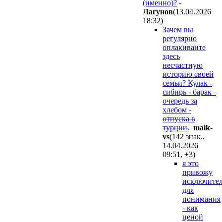
(именно)?
-
Лaгyнoв
(13.04.2026
18:32
)
Зачем вы
регулярно
оплакиваите
здесь
несчастную
историю своей
семьи? Кулак -
сибирь - барак -
очередь за
хлебом -
отпуска в
турции.
maik-
vs
(142 знак.,
14.04.2026
09:51
,
+3
)
я это
привожу
исключите
для
понимания
- как
ценой