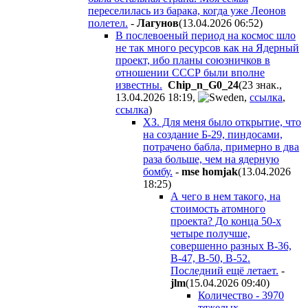
переселилась из барака, когда уже Леонов
полетел.
-
Лaгyнoв
(13.04.2026 06:52
)
В послевоеный период на космос шло
не так много ресурсов как на Ядерный
проект, ибо планы союзничков в
отношении СССР были вполне
известны.
Chip_n_G0_24
(23 знак.,
13.04.2026 18:19
,
,
ссылка
,
ссылка
)
ХЗ. Для меня было открытие, что
на создание Б-29, пиндосами,
потрачено бабла, примерно в два
раза больше, чем на ядерную
бомбу.
-
mse homjak
(13.04.2026
18:25
)
А чего в нем такого, на
стоимость атомного
проекта? До конца 50-х
четыре получше,
совершенно разных В-36,
B-47, B-50, B-52.
Последний ещё летает.
-
jlm
(15.04.2026 09:40
)
Количество - 3970
тяжелых