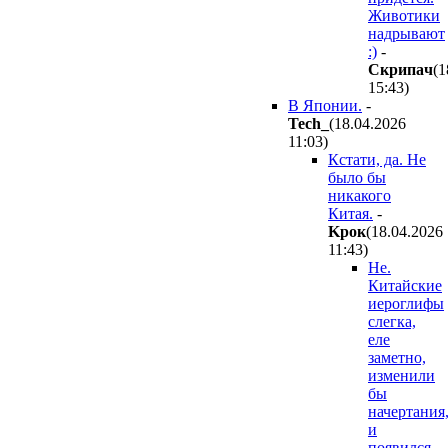
Животики
надрывают
:)
-
Cкpипaч
(1
15:43
)
В Японии.
-
Tech_
(18.04.2026
11:03
)
Кстати, да. Не
было бы
никакого
Китая.
-
Kpoк
(18.04.2026
11:43
)
Не.
Китайские
иероглифы
слегка,
еле
заметно,
изменили
бы
начертания
и
появился