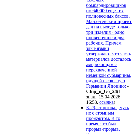
бомбардировщиков
по 640000 еще тех
полновесных баксов.
Манхетенский проект
дал на выходе только
три изделия - одно
проверочное и два
рабочих. Причем
злые языки
утверждают что часть
материалов досталось
американцам с
перехваченной
немецкой субмарины,
идущей с союзную
Германии Японию:
-
Chip_n_Go_24
(1
знак., 15.04.2026
16:53
,
ссылка
)
Б-29, стартовал, чуть
не с атомным
прожэктом. В то
время, это был
прорыв-прорыв.