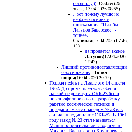
объявил ;)))
Codavr
(26
знак., 17.04.2026 08:55
)
...вот почему лучше не
изобретать новые
иносказания. "Пил бы
Лагунов Баварское" -
точнее.
-
Cкpипaч
(17.04.2026 07:46
,
+1
)
да продается всякое
-
Лaгyнoв
(17.04.2026
17:43
)
Лишний противопоставляющий
союз в начале.
-
Toчкa
oпopы
(16.04.2026 20:52
)
Первая нефть на Ямале это 14 апреля
1962. До промышленной добычи
палкой не докинуть. ОКБ-23 было
перепрофилировано на разработку
ракетно-космической техники и
передано вместе с заводом № 23 как
филиал в подчинение ОКБ-52. В 1961
году завод № 23 стал называться
Машиностроительный завод имени
Михаила Васильевича Хруничева.
-