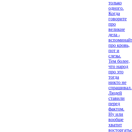
только
одного.
Когда
говорите
про
великие
дела -
вспоминай
про кровь,
пот и
слезы.
Тем более,
что народ
про это
тогда
никто не
спрашивал.
Людей
ставили
перед
фактом.
Ну или
вообще
хватит
восторгать