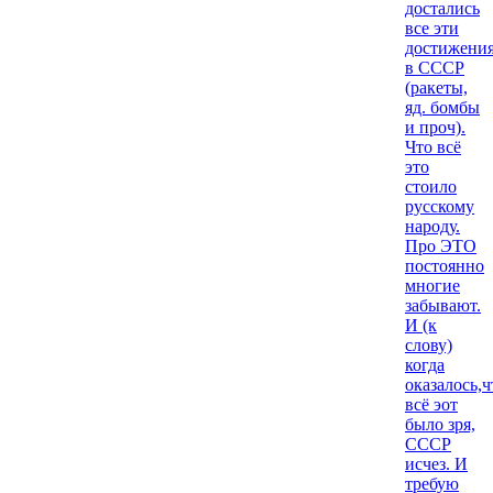
достались
все эти
достижени
в СССР
(ракеты,
яд. бомбы
и проч).
Что всё
это
стоило
русскому
народу.
Про ЭТО
постоянно
многие
забывают.
И (к
слову)
когда
оказалось,ч
всё эот
было зря,
СССР
исчез. И
требую