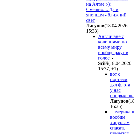
на Алтае :-))
Смешно.... Да и
японцам - ближний
свет
-
Лaгyнoв
(18.04.2026
15:33
)
Англичане с
колониями по
всему миру
вообще ржут в
голос.
-
SciFi
(18.04.2026
15:37
,
+1
)
вот с
портами
дял флота
у нас
напряженка
Лaгyнoв
(1
16:35
)
...американ
вообще
хирургам
спасать
придется.