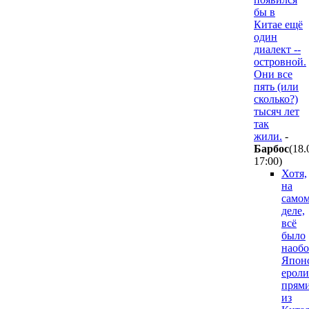
бы в
Китае ещё
один
диалект --
островной.
Они все
пять (или
сколько?)
тысяч лет
так
жили.
-
Бapбoc
(18.
17:00
)
Хотя,
на
само
деле,
всё
было
наобо
Япон
ероли
прям
из