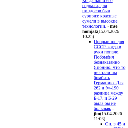
Когда наши его
содрали, для
пиндосов был
сурприз: красные
сумели в высокие
технологии.
-
mse
homjak
(15.04.2026
10:25
)
Прорывное для
СССР, когда в
руки попало.
Побомбил
безнаказанно
Японию. Что-то
не стали им
бомбить
Германию. Для
262 и fw-190
разница между
Б-17, и Б-29
была бы не
большая.
-
jlm
(15.04.2026
11:03
)
Он, в 45 и