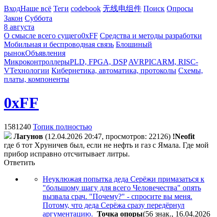
Вход
Наше всё
Теги
codebook
无线电组件
Поиск
Опросы
Закон
Суббота
8 августа
О смысле всего сущего
0xFF
Средства и методы разработки
Мобильная и беспроводная связь
Блошиный
рынок
Объявления
Микроконтроллеры
PLD, FPGA, DSP
AVR
PIC
ARM, RISC-
V
Технологии
Кибернетика, автоматика, протоколы
Схемы,
платы, компоненты
0xFF
1581240
Топик полностью
Лaгyнoв
(12.04.2026 20:47, просмотров: 22126)
!Neofit
где б тот Хруничев был, если не нефть и газ с Ямала. Где мой
прибор исправно отсчитывает литры.
Ответить
Неуклюжая попытка деда Серёжи примазаться к
"большому шагу для всего Человечества" опять
вызвала срач. "Почему?" - спросите вы меня.
Потому, что деда Серёжа сразу передёрнул
аргументацию.
Toчкa oпopы
(56 знак., 16.04.2026