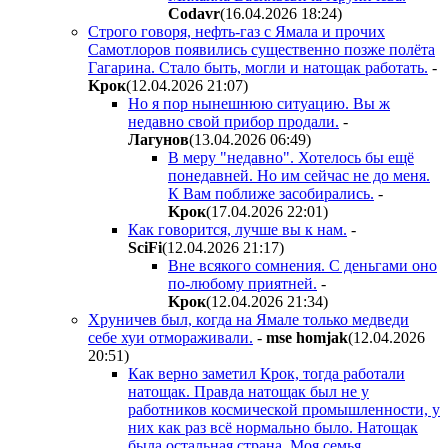
Codavr
(16.04.2026 18:24
)
Строго говоря, нефть-газ с Ямала и прочих
Самотлоров появились существенно позже полёта
Гагарина. Стало быть, могли и натощак работать.
-
Kpoк
(12.04.2026 21:07
)
Но я пор нынешнюю ситуацию. Вы ж
недавно свой прибор продали.
-
Лaгyнoв
(13.04.2026 06:49
)
В меру "недавно". Хотелось бы ещё
понедавней. Но им сейчас не до меня.
К Вам поближе засобирались.
-
Kpoк
(17.04.2026 22:01
)
Как говорится, лучше вы к нам.
-
SciFi
(12.04.2026 21:17
)
Вне всякого сомнения. С деньгами оно
по-любому приятней.
-
Kpoк
(12.04.2026 21:34
)
Хруничев был, когда на Ямале только медведи
себе хуи отмораживали.
-
mse homjak
(12.04.2026
20:51
)
Как верно заметил Крок, тогда работали
натощак. Правда натощак был не у
работников космической промышленности, у
них как раз всё нормально было. Натощак
была остальная страна. Моя семья