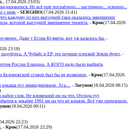
к., 17.04.2026 23:03
)
ироваться. Не всё ещё пограблено.... растрачено... освоено...
е с ним.
-
SERGHIO
(17.04.2026 21:41
)
 что каждому из них выгодней-таки оказалось завершение
ила, которой выгодней завершение проекта.
-
Kpoк
(17.04.2026
ее-менее. Даже у Егора Кузмича, вот уж казалось бы.
-
2026 23:18
)
, радуйтесь. А Чубайс и ЕР, это почище плоской Земли будет.
-
идентом России Ельцина. А КОГО надо было выбрать
ти Беловежский сговор был бы не возможен.
-
Kpoк
(17.04.2026
 алкаша его ликвидировали. Ага....
-
Лaгyнoв
(18.04.2026 08:15
)
)
 набор слов. Не влияющий ни на что. Отсюда тут
бытия в декабре 1991 ни на что не влияли. Всё уже произошло.
yнoв
(18.04.2026 09:11
)
.04.2026 22:23
)
.
-
Kpoк
(17.04.2026 22:29
)