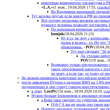
некоторые компоненты для вакуума в РФ
=L.A.=
(1 знак., 19.04.2026 17:55
,
ссылка
Во Владимире махонький свечной з
Тут загадка другая: если никто в РФ не произ
Вот потому несколько месяцев окучивал
нужного человека позволят поставлять 
По нонешним временам, китайцкое
homjak
(18.04.2026 21:23
)
Ну я хз, не лезу с вопросами
палки в колеса - хз. Но что
объяснимые.
-
POV
(18.04.20
Тут ещо смущает "30 ле
Да, столько рабо
POV
(119 знак., 
Возможно только предположение т
таких обоснований написать с пол
не лезет, а если так, то толку от не
Не можем применить некоторые российские комплек
после заявления Путина о падении ВВП на 1,8% вче
подчиненных и они станут гораздо конструктивнее.
в тему
LordN
(154 знак., 18.04.2026 14:10
,
ссы
Нужно больше блокировок и анальных огора
а Вова таки смотрит по субботам лекци
О'rly? А вы не знали про такие р
Нащщот анальных огораживаний, мы без