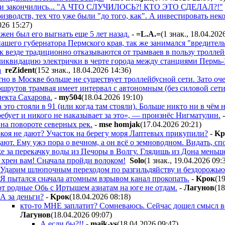
мики закончились... "А ЧТО СЛУЧИЛОСЬ?! КТО ЭТО СДЕЛАЛ?!"
зводств, тех что уже были "до того, как". А инвестировать нек
026 15:27
)
жен был его выгнать еще 5 лет назад.
-
=L.A.=
(1 знак., 18.04.202
ашего губернатора Пермского края, так же занимался "вредител
ак везде традиционно отказываются от трамваев в пользу тролле
иквидацию электрички в черте города между станциями Пермь-II
а
reZident
(152 знак., 18.04.2026 14:36
)
тно в Москве больше не существует троллейбусной сети. Зато о
ршрутов трамвая имеет интервал с автономным (без силовой сети)
пекта Сахарова.
-
my504
(18.04.2026 19:10
)
это стояли в 91 (или когда там стояли). Больше никто ни в чём н
ребует и никого не наказывает за это», — произнёс Нигматулин.
на повороте северных рек.
-
mse homjak
(17.04.2026 20:21
)
окоя не дают? Участок на берегу моря Лаптевых прикупили?
-
Kp
ают. Ему ужэ пора о вечном, а он всё о земноводном. Видать, с
же за перекачку воды из Печоры в Волгу. Глядишь из Дона меньше
 хрен вам! Сначала пройди волоком!
Solo
(1 знак., 19.04.2026 09:
Ударим шлюпочным переходом по разгильдяйству и бездорожью
Я пытался сначала атомным взрывом канал прокопать.
-
Kpoк
(1
от родные Обь с Иртышем азиатам на юге не отдам.
-
Лaгyнoв
(18
А за деньги?
-
Kpoк
(18.04.2026 08:18
)
кто-то МНЕ заплатит? Сомневаюсь. Сейчас дошел смысл воп
Лaгyнoв
(18.04.2026 09:07
)
А если бы?!!
-
maik-vs
(18.04.2026 09:47
)