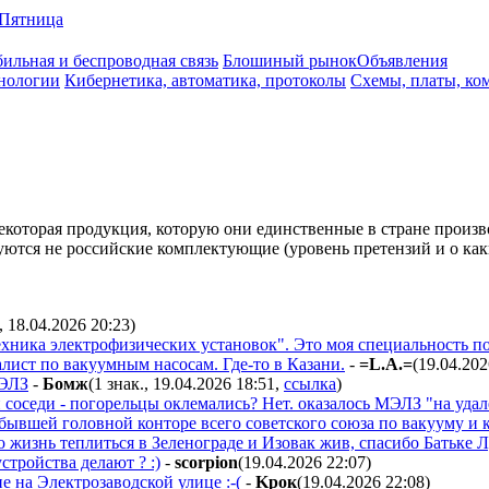
Пятница
ильная и беспроводная связь
Блошиный рынок
Объявления
нологии
Кибернетика, автоматика, протоколы
Схемы, платы, ко
некоторая продукция, которую они единственные в стране произв
зуются не российские комплектующие (уровень претензий и о каки
, 18.04.2026 20:23
)
техника электрофизических установок". Это моя специальность п
алист по вакуумным насосам. Где-то в Казани.
-
=L.A.=
(19.04.202
МЭЛЗ
-
Бoмж
(1 знак., 19.04.2026 18:51
,
ссылка
)
и соседи - погорельцы оклемались? Нет. оказалось МЭЛЗ "на удал
бывшей головной конторе всего советского союза по вакууму и ка
о жизнь теплиться в Зеленограде и Изовак жив, спасибо Батьке 
тройства делают ? :)
-
scorpion
(19.04.2026 22:07
)
не на Электрозаводской улице :-(
-
Kpoк
(19.04.2026 22:08
)