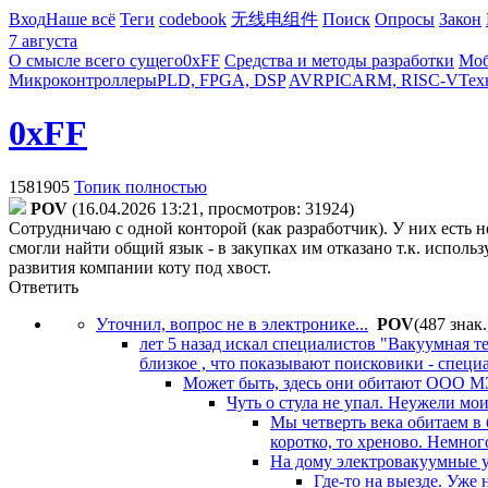
Вход
Наше всё
Теги
codebook
无线电组件
Поиск
Опросы
Закон
7 августа
О смысле всего сущего
0xFF
Средства и методы разработки
Моб
Микроконтроллеры
PLD, FPGA, DSP
AVR
PIC
ARM, RISC-V
Тех
0xFF
1581905
Топик полностью
POV
(16.04.2026 13:21, просмотров: 31924)
Сотрудничаю с одной конторой (как разработчик). У них есть 
смогли найти общий язык - в закупках им отказано т.к. исполь
развития компании коту под хвост.
Ответить
Уточнил, вопрос не в электронике...
POV
(487 знак.
лет 5 назад искал специалистов "Вакуумная 
близкое , что показывают поисковики - специ
Может быть, здесь они обитают ООО 
Чуть о стула не упал. Неужели мо
Мы четверть века обитаем в 
коротко, то хреново. Немног
На дому электровакуумные ус
Где-то на выезде. Уже 