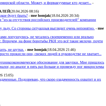
мирской области. Может, и форвакуумные кто делает...
-
AЛEЙ
(20.04.2026 08:16
)
цкое будут брать?
-
mse homjak
(18.04.2026 20:34
)
 "из-за отсутствия российских производителей" компании
у льду. Со стороны ситуаццыя выглядит очень непонятно.
-
mse
ли сами лопухнулись, не чесались своевременно или реально
кт. Впрочем, на фоне боротьбы РКН это всё такие мелочи, почти
жить, не шутки.
-
mse homjak
(18.04.2026 21:46
)
росто прокисли они, свежих людей в руководстве не хватает...
 техникоэкономическое обоснование для закупки. Мне пришлось
налог, но аналог в пять раз больше и промежду ног микросхемы
26 15:05
)
даченные. Подозреваю, что скоро озадаченность охватит и их
)