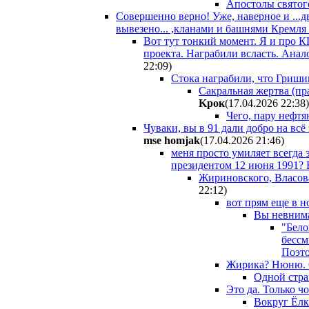
Апостолы святог
Совершенно верно! Уже, наверное и ...д
вывезено... ,кланами и башнями Кремля 
Вот тут тонкий момент. Я и про К
проекта. Награбили всласть. Анал
22:09
)
Стока награбили, что Гришин
Сакральная жертва (пра
Kpoк
(17.04.2026 22:38
)
Чего, пару нефтя
Чуваки, вы в 91 дали добро на всё
mse homjak
(17.04.2026 21:46
)
меня просто умиляет всегда
президентом 12 июня 1991? 
Жириновского, Власова
22:12
)
вот прям еще в н
Вы невнима
"Бело
бессм
Поэто
Жирика? Нюню. С
Одной стра
Это да. Только ч
Вокруг Ёлк