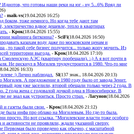
 Идиотов, что готовы наши реки на юг - ну 5...6% Вряд ли
26
)
ш?
-
maik-vs
(19.04.2026 16:25
)
 боком, тоже немного. Но когда тебе дают там
, электричество вдвое дешевле, тепло в квартирах
ать.
-
Kpoк
(18.04.2026 15:55
)
лении майнинга биткоина?
-
SciFi
(18.04.2026 16:50
)
продавать казахам воду даже по московским ценам и
 , то такой себе бизнес получится... только жопу мочить. Из
 всей территории выгода.
-
Kpoк
(18.04.2026 17:10
)
а Смоленскую АЭС (квартиру пообещали). :-) А я вот почти в
ыля. Не рискнул в Могилев трудоустроится в 1980. Что-то мне
18.04.2026 16:33
)
илеве :) Лично наблюдал.
Sl
(137 знак., 18.04.2026 20:13
)
о Могилев. А предложение в 1980 году было от завода Зенит.
ервый дом уже заселили, второй обещали только через 2 года. В
о. 2 года жена с годовалой дочкой одна в Новосибирске. В
е не знал как устроиться. Просто страх.
-
Лaгyнoв
(18.04.2026
й и газеты были свои.
-
Kpoк
(18.04.2026 21:12
)
где была инфа про облако на Могилевым. Но где-то была.
ни просто. Но вот ссылка. "Могилевские власти тоже особого
 и активности не проявляли, ждали указаний сверху.
е Первомая было проведено как обычно, с масштабной
ей, хотя в этот день дозиметры продолжали показывать