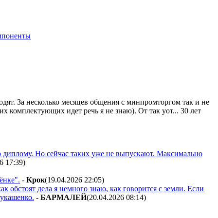
мпоненты
одят. За несколько месяцев общения с минпромторгом так и не
х комплектующих идет речь я не знаю). От так уот... 30 лет
о диплому. Но сейчас таких уже не выпускают. Максимально
6 17:39
)
ёнке".
-
Kpoк
(19.04.2026 22:05
)
к обстоят дела я немного знаю, как говорится с земли. Если
Лукашенко.
-
БAPMAЛEЙ
(20.04.2026 08:14
)