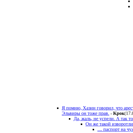
Я помню, Хазин говорил, что арес
Эльвиры он тоже прав.
-
Kpoк
(17.
Да, жаль, не успели. А так 
Он же такой изворотли
.... паспорт на 