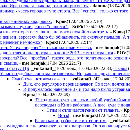
ыла. Остудила самовзадовна. Можно, но зачем? Тот же Хазин да и
вал. Иран показал как надо линии рисовать.
-
danuna
(18.04.2026
 пример - часть городов тупо стерта. Все "успехи" только от тог
 в заграничных кладовках.
-
Kpoк
(17.04.2026 22:10
)
 называть чужие деньги "нашими".
-
SciFi
(17.04.2026 22:17
)
на инкассаторские машины не могу спокойно смотреть.
-
Kpoк
(17
ы деньги, еврогеям было бы обналичить, по счелчку пальцов. А т
х неденег немножко?
-
Kpoк
(17.04.2026 22:14
)
 нет. У тех "неденег" есть конкретные хозяева.
-
mse homjak
(17.0
ярдов зелени она просрала в конце 2013.. само насралося
-
POV
(
 просрала? Все "просёры", такого рода, это политические решени
ки свыше.
-
mse homjak
(17.04.2026 22:17
)
вой статус ЦБ
_volkanaft_
(1026 знак., 17.04.2026 22:33
,
ссылка
)
У нас и судебная система независима. Но, как-то вдруг, понеслос
Судей счас потоком сажают.
_volkanaft_
(47 знак., 17.04.20
Дык, его регулярно переназначают. Со всем почтение
И подумалось: наверное 37-й год надо было устраива
Kpoк
(17.04.2026 22:49
)
37 год можно устраивать в любой удобный моме
переводы на Кипр работали. А щас, куда с под
Этим и отличается гений от таланта.
-
Kp
Вотъ!
-
mse homjak
(17.04.2026 22:5
Равно как и разборки с интернетом.
-
_volkanaf
 командование не реализует своих капризов. Оно анализирует м