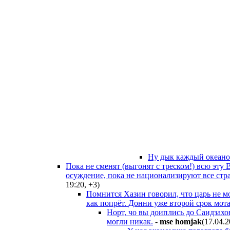
Ну дык каждый океанол
Пока не сменят (выгонят с треском!) всю эту
осуждение, пока не национализируют все стр
19:20
,
+3
)
Помнится Хазин говорил, что царь не мо
как попрёт. Донни уже второй срок мотае
Норт, чо вы доиплись до Саидзахов
могли никак.
-
mse homjak
(17.04.