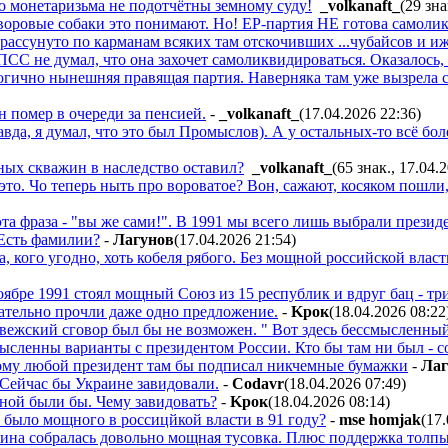
о монетаризьма не подотчётны земному суду!
_volkanaft_
(29 зна
воровые собаки это понимают. Но! ЕР-партия НЕ готова самоликвид
рассунуто по карманам всяких там отскочивших ...чубайсов и иж
ПСС не думал, что она захочет самоликвидироваться. Оказалось,
огично нынешняя правящая партия. Наверняка там уже вызрела с
 помер в очереди за пенсией.
-
_volkanaft_
(17.04.2026 22:36
)
вда, я думал, что это был Промыслов). А у остальных-то всё бол
ных скважин в наследство оставил?
_volkanaft_
(65 знак., 17.04.
 это. Чо теперь ныть про вороватое? Вон, сажают, косяком пошли
 эта фраза - "вы же сами!". В 1991 мы всего лишь выбрали през
Есть фамилии?
-
Лaгyнoв
(17.04.2026 21:54
)
, кого угодно, хоть кобеля рябого. Без мощной российской влас
оябре 1991 стоял мощный Союз из 15 республик и вдруг бац - три
тельно прочли даже одно предложение.
-
Kpoк
(18.04.2026 08:22
вежский сговор был бы не возможен. " Вот здесь бессмысленный
ысленны варианты с президентом России. Кто бы там ни был - со
му любой президент там бы подписал никчемные бумажки
-
Лaг
ейчас бы Украине завидовали.
-
Codavr
(18.04.2026 07:49
)
ной были бы. Чему завидовать?
-
Kpoк
(18.04.2026 08:14
)
о было мощного в россицйкой власти в 91 году?
-
mse homjak
(17
ина собралась довольно мощная тусовка. Плюс поддержка толпы