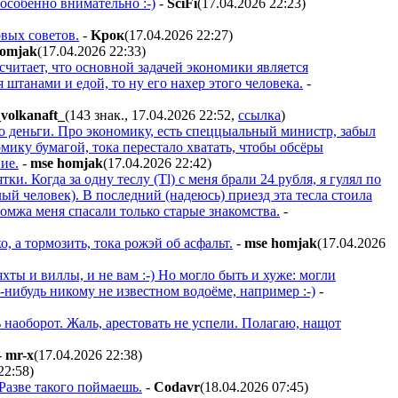
особенно внимательно :-)
-
SciFi
(17.04.2026 22:23
)
вых советов.
-
Kpoк
(17.04.2026 22:27
)
homjak
(17.04.2026 22:33
)
считает, что основной задачей экономики является
штанами и едой, то ну его нахер этого человека.
-
_volkanaft_
(143 знак., 17.04.2026 22:52
,
ссылка
)
ро деньги. Про экономику, есть спеццыальный министр, забыл
омику бумагой, тока перестало хватать, чтобы обсёры
ие.
-
mse homjak
(17.04.2026 22:42
)
ки. Когда за одну теслу (Tl) с меня брали 24 рубля, я гулял по
лый человек). В последний (надеюсь) приезд эта тесла стоила
 бомжа меня спасали только старые знакомства.
-
о, а тормозить, тока рожэй об асфальт.
-
mse homjak
(17.04.2026
яхты и виллы, и не вам :-) Но могло быть и хуже: могли
-нибудь никому не известном водоёме, например :-)
-
наоборот. Жаль, арестовать не успели. Полагаю, нащот
-
mr-x
(17.04.2026 22:38
)
22:58
)
 Разве такого поймаешь.
-
Codavr
(18.04.2026 07:45
)