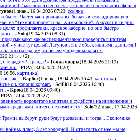
иации в 0,2 миллирентгена в час, что выше нормального фона в
гyнoв
(1 знак., 19.04.2026 07:23
,
ссылка
)
к и было.. Частенько приходилось бывать в командировках в
ве: на "Техноприборе" и на "Химволокне". Аккурат в те дни.
в целях профилактики, красное каберне, но оно быстро
илось..
-
Solo
(19.04.2026 08:31
)
 придумывают как экспериментально проверить гипотезы
нной - у нас тут целый Лагунов есть с объективными данными!
о на опыты сдадим, нобелевку поделим на всех.
-
2026 21:14
,
+2
)
долю дадим? Правда?
-
Toчкa oпopы
(18.04.2026 21:19
)
онечно!
-
POV
(18.04.2026 21:20
)
26 16:56
,
картинка
)
вас как...
Бapбoc
(1 знак., 18.04.2026 16:43
,
картинка
)
йске оч. хорошо кормят.
-
SciFi
(18.04.2026 16:48
)
ги.
-
Kpoк
(18.04.2026 09:40
)
-
POV
(17.04.2026 20:27
)
новенность вороватого капитала и судейства на низложение и
ыми кредитами, ничего не изменится!
Solo
(32 знак., 17.04.2026
 Трампа выберут, руки будут развязаны и тогда... Экономика
азы войны, плюс, 8 лет холодной. И отпетлять от неё мы не