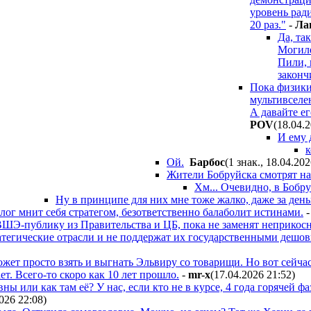
уровень рад
20 раз."
-
Лa
Да, та
Могиле
Пили, 
законч
Пока физики
мультивселе
А давайте ег
POV
(18.04.
И ему 
к
Ой.
Бapбoc
(1 знак., 18.04.20
Жители Бобруйска смотрят на 
Хм... Очевидно, в Бобру
Ну в принципе для них мне тоже жалко, даже за день
ог мнит себя стратегом, безответственно балаболит истинами.
 ВШЭ-публику из Правительства и ЦБ, пока не заменят неприкос
атегические отрасли и не поддержат их государственными дешов
жет просто взять и выгнать Эльвиру со товарищи. Но вот сейчас
т. Всего-то скоро как 10 лет прошло.
-
mr-x
(17.04.2026 21:52
)
ны или как там её? У нас, если кто не в курсе, 4 года горячей ф
2026 22:08
)