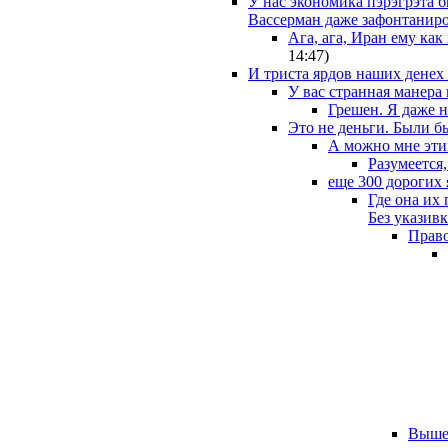
У нас экономика пэрэгрэта б
Вассерман даже зафонтаниро
Ага, ага, Иран ему как
14:47
)
И триста ярдов наших денех
У вас странная манера
Грешен. Я даже 
Это не деньги. Были б
А можно мне эти
Разумеется,
еще 300 дорогих 
Где она их
Без указив
Право
Вышее