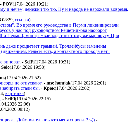
-
POV
(17.04.2026 19:21
)
ому и нечем, денежки тю-тю. Ну и народа не нарожали вовремя,
6 08:29
,
ссылка
)
ьством". Во время его руководства в Перми ликвидировали
йбусов у нас под руководством Решетникова наоборот
 и Пермь-I, мол трамваи ходят по этому же маршруту. При
чень даже процветает трамвай. Троллейбусы заменены
 движением. Рельсы есть, а контактного провода нет -
е виноват.
-
SciFi
(17.04.2026 19:31
)
-
Solo
(17.04.2026 19:58
)
oк
(17.04.2026 21:52
)
понсоры не отпускают.
-
mse homjak
(17.04.2026 22:01
)
 забирать стали бы.
-
Kpoк
(17.04.2026 22:02
)
34
,
картинка
)
.
-
SciFi
(19.04.2026 22:15
)
9.04.2026 22:06
)
.04.2026 08:12
)
роса.. Действительно - кто меня спросит? :-))
-