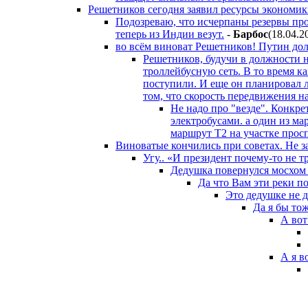
Решетников сегодня заявил ресурсы эконо
Подозреваю, что исчерпаны резервы прои
теперь из Индии везут.
-
Бapбoc
(18.04.2
во всём виноват Решетников! Путин дол
Решетников, будучи в должности н
троллейбусную сеть. В то время к
поступили. И еще он планировал л
том, что скорость передвижения н
Не надо про "везде". Конкре
электробусами. а один из ма
маршрут Т2 на участке прос
Виноватые кончились при советах. Не за 
Угу.. «И президент почему-то не т
Дедушка повернулся мосхом 
Да что Вам эти реки п
Это дедушке не д
Да я бы то
А вот
А я в