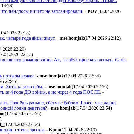
 Глазьев уж сколько лет твердят Кабаеву хорош... Пофиг.
 14:36
)
о, что пендлосы ничего не запланировали.
-
POV
(18.04.2026
.04.2026 22:18
)
ак, четыре года яйцы жмут.
-
mse homjak
(17.04.2026 22:12
)
4.2026 22:20
)
17.04.2026 22:13
)
я вышшэго командования. Ах, главбух просрала деньги. Сама.
ь потоком всякое.
-
mse homjak
(17.04.2026 22:34
)
26 22:45
)
м. Хотя, казалось бы.
-
mse homjak
(17.04.2026 22:56
)
ть за 4 года ДО войны, а не через 4 года ПОСЛЕ.
-
нт. Начнёшь раньше, сбегут с баблом. Благо, ужэ давно
водной лодки деваться?
-
mse homjak
(17.04.2026 22:54
)
oк
(17.04.2026 22:56
)
7
)
t_
(17.04.2026 22:54
)
иллион точек зрения.
-
Kpoк
(17.04.2026 22:19
)