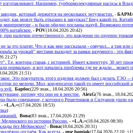
 изготавливают. Например, турбормолекулярные насосы в Влади
)
аводик, который держится на нескольких энтузиастах.
-
БAPM
водит, как можэт быть отказано в закупках? Бред какой-то. Китай
и минпромторг - и были обидно посланы нахуй. Возможно потом
100% китайское.
-
POV
(18.04.2026 20:42
)
, при наличии отечественного, это хождение по охуенно тонком
, не за это платят. Что и как мне рассказали - озвучил... а там и
 "борьба за урожай" местами выходит за рамки разумного - это фа
26 21:27
)
т". Т.е. контора старая, с историей. Имеет клиентуру, 30 лет про
тали нормально, и вот начались проблемы где не ждали... может п
18.04.2026 21:51
)
акое. Это покупатель этого изделия должен был сделать ТЭО --
сотни по мелочи. Мол, конденсатор такой-то имеет российский а
го хуй.
Бapбoc
(229 знак., 18.04.2026 20:56
)
тующие, потому что они не в реестре.
AlexG
(76 знак., 18.04.20
ра было совещание, с которого Решетников и Силуанов ушли оза
-
=L.A.=
(17.04.2026 18:53
)
лка
)
живаний.
Boвa
(83 знак., 17.04.2026 21:29
)
и Мединского по истории России.
-
=L.A.=
(18.04.2026 08:30
)
асклады
без Мединского
?
-
Boвa
(18.04.2026 20:31
)
надёжно отстаём. Как всегда.
-
mse homjak
(17.04.2026 22:10
,
+1