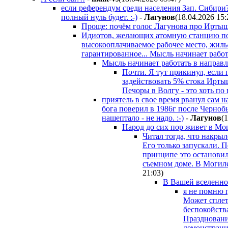
если референдум среди населения Зап. Сибири?
полный нуль будет. :-)
-
Лaгyнoв
(18.04.2026 15:
Проще: почём голос Лагунова про Ирты
Идиотов, желающих атомную станцию под
высокооплачиваемое рабочее место, жильё
гарантированное... Мысль начинает работ
Мысль начинает работать в направ
Почти. Я тут прикинул, если 
задействовать 5% стока Иртыша
Печоры в Волгу - это хоть по
приятель в свое время рванул сам н
бога поверил в 1986г после Черноб
нашептало - не надо. :-)
-
Лaгyнoв
(
Народ до сих пор живет в Мог
Читал тогда, что накрыл
Его только запускали. П
принципе это остановил
съемном доме. В Могилев
21:03
)
В Вашей вселенно
я не помню 
Может сплет
беспокойства
Праздновани
демонстраци