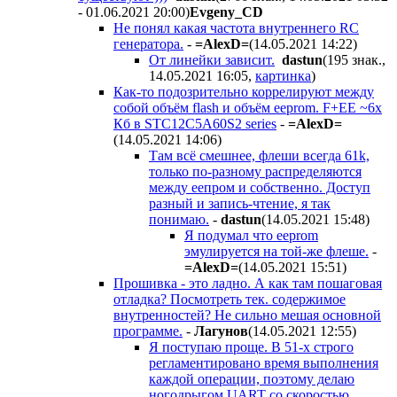
- 01.06.2021 20:00
)
Evgeny_CD
Не понял какая частота внутреннего RC
генератора.
-
=AlexD=
(14.05.2021 14:22
)
От линейки зависит.
dastun
(195 знак.,
14.05.2021 16:05
,
картинка
)
Как-то подозрительно коррелируют между
собой объём flash и объём eeprom. F+EE ~6x
Кб в STC12C5A60S2 series
-
=AlexD=
(14.05.2021 14:06
)
Там всё смешнее, флеши всегда 61k,
только по-разному распределяются
между еепром и собственно. Доступ
разный и запись-чтение, я так
понимаю.
-
dastun
(14.05.2021 15:48
)
Я подумал что eeprom
эмулируется на той-же флеше.
-
=AlexD=
(14.05.2021 15:51
)
Прошивка - это ладно. А как там пошаговая
отладка? Посмотреть тек. содержимое
внутренностей? Не сильно мешая основной
программе.
-
Лaгyнoв
(14.05.2021 12:55
)
Я поступаю проще. В 51-х строго
регламентировано время выполнения
каждой операции, поэтому делаю
ногодрыгом UART со скоростью