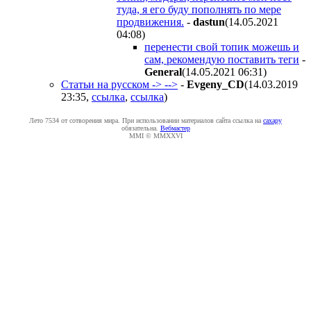
туда, я его буду пополнять по мере
продвижения.
-
dastun
(14.05.2021
04:08
)
перенести свой топик можешь и
сам, рекомендую поставить теги
-
General
(14.05.2021 06:31
)
Статьи на русском -> -->
-
Evgeny_CD
(14.03.2019
23:35
,
ссылка
,
ссылка
)
Лето 7534 от сотворения мира. При использовании материалов сайта ссылка на
caxapу
обязательна.
Вебмастер
MMI © MMXXVI