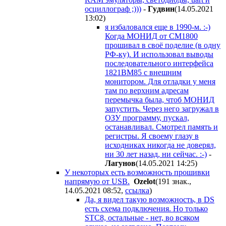
осциллограф ;)))
-
Гyдвин
(14.05.2021
13:02
)
я избаловался еще в 1990-м. :-)
Когда МОНИД от СМ1800
прошивал в своё поделие (в одну
РФ-ку). И использовал выводы
последовательного интерфейса
1821ВМ85 с внешним
монитором. Для отладки у меня
там по верхним адресам
перемычка была, чтоб МОНИД
запустить. Через него загружал в
ОЗУ программу, пускал,
останавливал. Смотрел память и
регистры. Я своему глазу в
исходниках никогда не доверял,
ни 30 лет назад, ни сейчас. :-)
-
Лaгyнoв
(14.05.2021 14:25
)
У некоторых есть возможность прошивки
напрямую от USB.
Ozelot
(191 знак.,
14.05.2021 08:52
,
ссылка
)
Да, я видел такую возможность, в DS
есть схема подключения. Но только
STC8, остальные - нет, во всяком