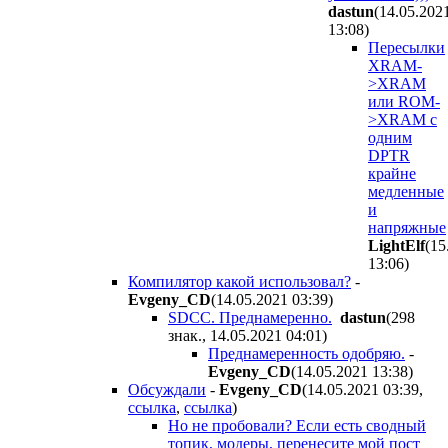
dastun
(14.05.202
13:08
)
Пересылки
XRAM-
>XRAM
или ROM-
>XRAM с
одним
DPTR
крайне
медленные
и
напряжные
LightElf
(15
13:06
)
Компилятор какой использовал?
-
Evgeny_CD
(14.05.2021 03:39
)
SDCC. Преднамеренно.
dastun
(298
знак., 14.05.2021 04:01
)
Преднамеренность одобряю.
-
Evgeny_CD
(14.05.2021 13:38
)
Обсуждали
-
Evgeny_CD
(14.05.2021 03:39
,
ссылка
,
ссылка
)
Но не пробовали? Если есть сводный
топик, модеры, перенесите мой пост