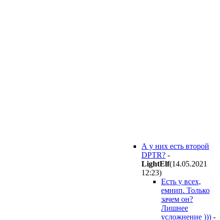
А у них есть второй
DPTR?
-
LightElf
(14.05.2021
12:23
)
Есть у всех,
емнип. Только
зачем он?
Лишнее
усложнение )))
-