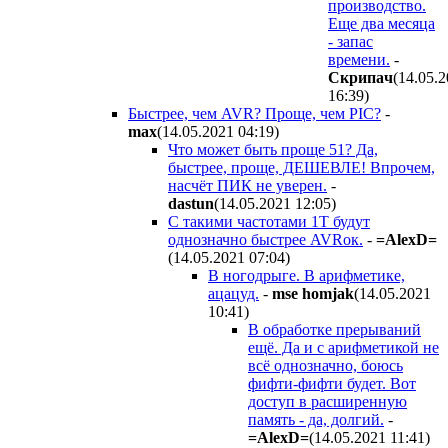
производство.
Еще два месяца
- запас
времени.
-
Cкpипaч
(14.05.
16:39
)
Быстрее, чем AVR? Проще, чем PIC?
-
max
(14.05.2021 04:19
)
Что может быть проще 51? Да,
быстрее, проще, ДЕШЕВЛЕ! Впрочем,
насчёт ПИК не уверен.
-
dastun
(14.05.2021 12:05
)
С такими частотами 1T будут
однозначно быстрее AVRок.
-
=AlexD=
(14.05.2021 07:04
)
В ногодрыге. В арифметике,
ацацуд.
-
mse homjak
(14.05.2021
10:41
)
В обработке прерываний
ещё. Да и с арифметикой не
всё однозначно, боюсь
фифти-фифти будет. Вот
доступ в расширенную
память - да, долгий.
-
=AlexD=
(14.05.2021 11:41
)