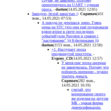
случае, не заявлено. Поэтому
ориентируюсь на UART + единая
прога.
-
dastun
(14.05.2021 12:01
)
Завидую, белой завистью :)
Cкpипaч
(431
знак., 14.05.2021 07:53
)
А никуда не денешься, имхо. Глянь
цены на STC (это они ещё подорожали
вдвое-втрое в свете последних
событий) или Nuvoton и сравни с
"настоящими" ))) 8-битниками )))
dastun
(1153 знак., 14.05.2021 12:50
)
+1. Наступает эпоха
продвинутой простоты.
-
Evgeny_CD
(14.05.2021 12:57
)
У меня еще эпоха
инерции
не закончилась. Потому что
побороть инерцию - нужно
тратить деньги.
Cкpипaч
(282 знак.,
14.05.2021 16:19
)
считай, что
копирование своего
же изделия на другом
МК - эдакая форма
диверсификации.