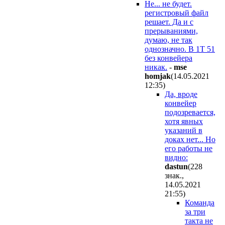
Не... не будет.
регистровый файл
решает. Да и с
прерываниями,
думаю, не так
однозначно. В 1Т 51
без конвейера
никак.
-
mse
homjak
(14.05.2021
12:35
)
Да, вроде
конвейер
подозревается,
хотя явных
указаний в
доках нет... Но
его работы не
видно:
dastun
(228
знак.,
14.05.2021
21:55
)
Команда
за три
такта не