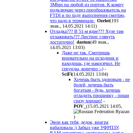
3Mbps на любой из портов. К компу
подключаю через преобразователь на
FTDI и по ходу выполнения смотрю,
что надо в терминале.
Ozelot
(193
знак., 14.05.2021 14:11
)
Отладка??? В 51-м ядре??? Хуле там
отлаживать??? Листинг глянуть
достаточно!
dastun
(49 знак.,
14.05.2021 13:03
)
Даже не так. Смотришь
внимательно на исходник и
находишь, где накосячил. Не
секунды, конечно :-)
-
SciFi
(14.05.2021 13:04
)
Хочешь быть здоровым - не
болей, хочешь быть
богатым - будь, хочешь
отладить прошивку - пиши
сразу хорошо!
-
POV_
(15.05.2021 14:05
,
)
Эвон как тебя, дедок, виагра
набаловала :) Забыл уже УФРПЗУ,
RAM эмуляторы, светодиоды, uart и