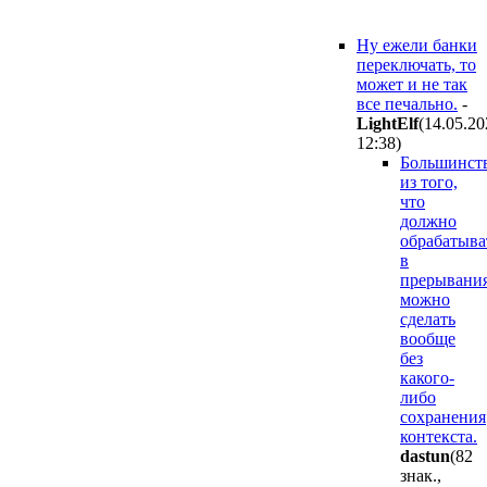
Ну ежели банки
переключать, то
может и не так
все печально.
-
LightElf
(14.05.20
12:38
)
Большинст
из того,
что
должно
обрабатыва
в
прерывания
можно
сделать
вообще
без
какого-
либо
сохранения
контекста.
dastun
(82
знак.,