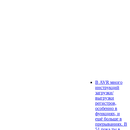
В AVR много
инструкций
загрузки/
выгрузки
регистров,
особенно в
функциях, и
ещё больше в
прерываниях. В
51 пока ты в