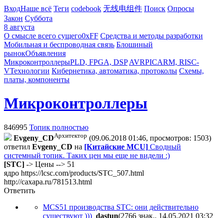
Вход
Наше всё
Теги
codebook
无线电组件
Поиск
Опросы
Закон
Суббота
8 августа
О смысле всего сущего
0xFF
Средства и методы разработки
Мобильная и беспроводная связь
Блошиный
рынок
Объявления
Микроконтроллеры
PLD, FPGA, DSP
AVR
PIC
ARM, RISC-
V
Технологии
Кибернетика, автоматика, протоколы
Схемы,
платы, компоненты
Микроконтроллеры
846995
Топик полностью
Архитектор
Evgeny_CD
(09.06.2018 01:46, просмотров: 1503)
ответил
Evgeny_CD
на
[Китайские MCU]
Сводный
системный топик. Таких цен мы еще не видели :)
[STC]
-> Цены --> 51
ядро
https://lcsc.com/products/STC_507.html
http://caxapa.ru/781513.html
Ответить
MCS51 производства STC: они действительно
существуют )))
dastun
(2766 знак., 14.05.2021 03:32