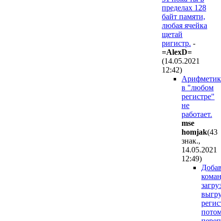
пределах 128
байт памяти,
любая ячейка
щетай
ригистр.
-
=AlexD=
(14.05.2021
12:42
)
Арифметик
в "любом
регистре"
не
работает.
mse
homjak
(43
знак.,
14.05.2021
12:49
)
Доба
кома
загру
выгр
регис
пото
пере