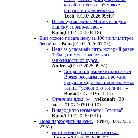
копейки пусть на бумажке
рисуют и приклеивают.
-
Tech_
(01.07.2026 09:40
)
Пятёрку, наверное. Минимизируем
ошибку вправо-влево.
-
Kpoк
(01.07.2026 09:18
)
Еще можно писать цену за 100 миллилитров
бензина.
-
Boвa
(01.07.2026 07:03
)
Цена за условный литр, который равен
900мл, но может меняться в
зависимости от курса.
-
Andreas
(01.07.2026 09:54
)
Когда при Брежневе программа
Время рассказывала про удои
чугуна в ходу были килограммы/
тонны "условного топлива".
-
Boвa
(07.07.2026 21:15
)
Отличная идея! :-)
_volkanaft_
(38
знак., 01.07.2026 09:10
)
В народе это называется "стопка".
-
Kpoк
(01.07.2026 07:18
)
Пора переходить на хекс.
-
SciFi
(30.06.2026
22:52
)
еще бы народу это объяснить....
-
Лaгyнoв
(01.07.2026 09:37
)