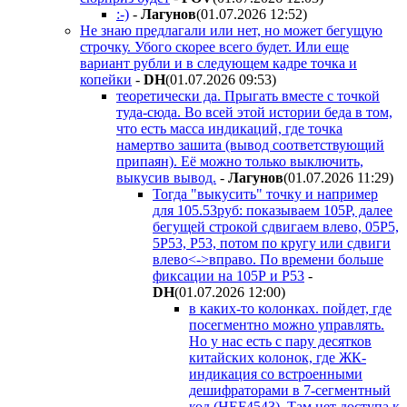
:-)
-
Лaгyнoв
(01.07.2026 12:52
)
Не знаю предлагали или нет, но может бегущую
строчку. Убого скорее всего будет. Или еще
вариант рубли и в следующем кадре точка и
копейки
-
DH
(01.07.2026 09:53
)
теоретически да. Прыгать вместе с точкой
туда-сюда. Во всей этой истории беда в том,
что есть масса индикаций, где точка
намертво зашита (вывод соответствующий
припаян). Её можно только выключить,
выкусив вывод.
-
Лaгyнoв
(01.07.2026 11:29
)
Тогда "выкусить" точку и например
для 105.53руб: показываем 105Р, далее
бегущей строкой сдвигаем влево, 05Р5,
5Р53, Р53, потом по кругу или сдвиги
влево<->вправо. По времени больше
фиксации на 105Р и Р53
-
DH
(01.07.2026 12:00
)
в каких-то колонках. пойдет, где
посегментно можно управлять.
Но у нас есть с пару десятков
китайских колонок, где ЖК-
индикация со встроенными
дешифраторами в 7-сегментный
код (HEF4543). Там нет доступа к