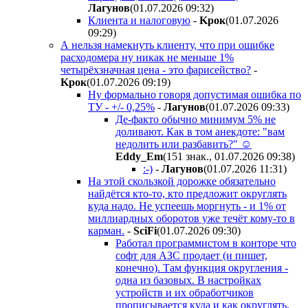
Лaгyнoв
(01.07.2026 09:32
)
Клиента и налоговую
-
Kpoк
(01.07.2026
09:29
)
А нельзя намекнуть клиенту, что при ошибке
расходомера ну никак не меньше 1%
четырёхзначная цена - это фарисейство?
-
Kpoк
(01.07.2026 09:19
)
Ну формально говоря допустимая ошибка по
ТУ - +/- 0,25%
-
Лaгyнoв
(01.07.2026 09:33
)
Де-факто обычно минимум 5% не
доливают. Как в том анекдоте: "вам
недолить или разбавить?" ☺
Eddy_Em
(151 знак., 01.07.2026 09:38
)
:-)
-
Лaгyнoв
(01.07.2026 11:31
)
На этой скользкой дорожке обязательно
найдётся кто-то, кто предложит округлять
куда надо. Не успеешь моргнуть - и 1% от
миллиардных оборотов уже течёт кому-то в
карман.
-
SciFi
(01.07.2026 09:30
)
Работал программистом в конторе что
софт для АЗС продает (и пишет,
конечно). Там функция округления -
одна из базовых. В настройках
устройств и их обработчиков
прописывается куда и как округлять.