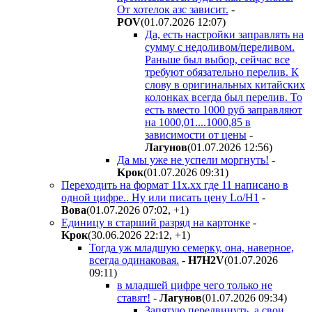
От хотелок азс зависит.
-
POV
(01.07.2026 12:07
)
Да, есть настройки заправлять на
сумму с недоливом/переливом.
Раньше был выбор, сейчас все
требуют обязательно перелив. К
слову в оригинальных китайских
колонках всегда был перелив. То
есть вместо 1000 руб заправляют
на 1000,01....1000,85 в
зависимости от цены
-
Лaгyнoв
(01.07.2026 12:56
)
Да мы уже не успели моргнуть!
-
Kpoк
(01.07.2026 09:31
)
Переходить на формат 11х.хх где 11 написано в
одной цифре.. Ну или писать цену Lo/H1
-
Boвa
(01.07.2026 07:02
,
+1
)
Единицу в старший разряд на картонке
-
Kpoк
(30.06.2026 22:12
,
+1
)
Тогда уж младшую семерку, она, наверное,
всегда одинаковая.
-
H7H2V
(01.07.2026
09:11
)
в младшей цифре чего только не
ставят!
-
Лaгyнoв
(01.07.2026 09:34
)
Запятую передвинуть, а свои