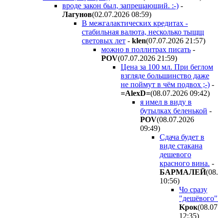
вроде закон был, запрещающий. :-)
-
Лaгyнoв
(02.07.2026 08:59
)
В межгалактических кредитах -
стабильная валюта, несколько тыщщ
световых лет
-
klen
(07.07.2026 21:57
)
можно в поллитрах писать
-
POV
(07.07.2026 21:59
)
Цена за 100 мл. При беглом
взгляде большинство даже
не поймут в чём подвох ;-)
-
=AlexD=
(08.07.2026 09:42
)
я имел в виду в
бутылках беленькой
-
POV
(08.07.2026
09:49
)
Сдача будет в
виде стакана
дешевого
красного вина.
-
БAPMAЛEЙ
(08
10:56
)
Чо сразу
"дешёвого"
Kpoк
(08.07
12:35
)