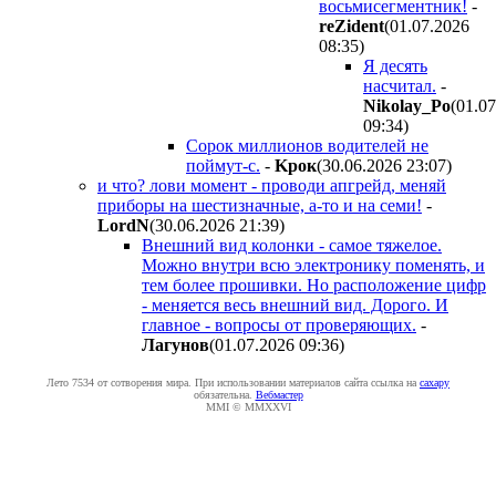
восьмисегментник!
-
reZident
(01.07.2026
08:35
)
Я десять
насчитал.
-
Nikolay_Po
(01.0
09:34
)
Сорок миллионов водителей не
поймут-с.
-
Kpoк
(30.06.2026 23:07
)
и что? лови момент - проводи апгрейд, меняй
приборы на шестизначные, а-то и на семи!
-
LordN
(30.06.2026 21:39
)
Внешний вид колонки - самое тяжелое.
Можно внутри всю электронику поменять, и
тем более прошивки. Но расположение цифр
- меняется весь внешний вид. Дорого. И
главное - вопросы от проверяющих.
-
Лaгyнoв
(01.07.2026 09:36
)
Лето 7534 от сотворения мира. При использовании материалов сайта ссылка на
caxapу
обязательна.
Вебмастер
MMI © MMXXVI