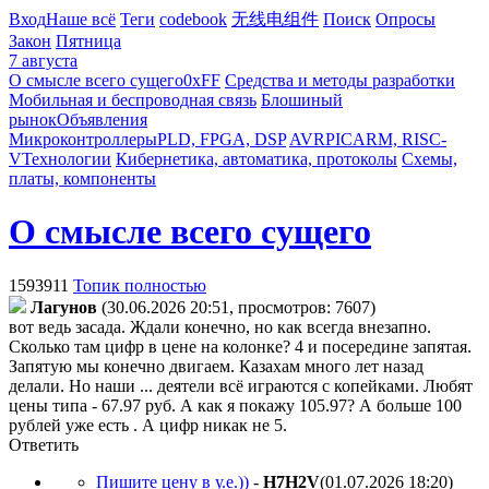
Вход
Наше всё
Теги
codebook
无线电组件
Поиск
Опросы
Закон
Пятница
7 августа
О смысле всего сущего
0xFF
Средства и методы разработки
Мобильная и беспроводная связь
Блошиный
рынок
Объявления
Микроконтроллеры
PLD, FPGA, DSP
AVR
PIC
ARM, RISC-
V
Технологии
Кибернетика, автоматика, протоколы
Схемы,
платы, компоненты
О смысле всего сущего
1593911
Топик полностью
Лaгyнoв
(30.06.2026 20:51, просмотров: 7607)
вот ведь засада. Ждали конечно, но как всегда внезапно.
Сколько там цифр в цене на колонке? 4 и посередине запятая.
Запятую мы конечно двигаем. Казахам много лет назад
делали. Но наши ... деятели всё играются с копейками. Любят
цены типа - 67.97 руб. А как я покажу 105.97? А больше 100
рублей уже есть . А цифр никак не 5.
Ответить
Пишите цену в у.е.))
-
H7H2V
(01.07.2026 18:20
)