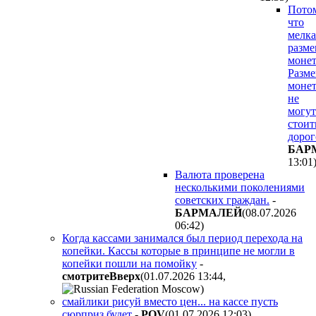
Потом
что
мелка
разме
монет
Разм
моне
не
могут
стоит
дорог
БAP
13:01
Валюта проверена
несколькими поколениями
советских граждан.
-
БAPMAЛEЙ
(08.07.2026
06:42
)
Когда кассами занимался был период перехода на
копейки. Кассы которые в принципе не могли в
копейки пошли на помойку
-
cмoтpитeBвepx
(01.07.2026 13:44
,
)
смайлики рисуй вместо цен... на кассе пусть
сюрприз будет
-
POV
(01.07.2026 12:03
)