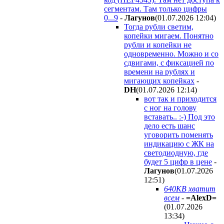
сегментам. Там только цифры
0...9
-
Лaгyнoв
(01.07.2026 12:04
)
Тогда рубли светим,
копейки мигаем. Понятно
рубли и копейки не
одновременно. Можно и со
сдвигами, с фиксацией по
времени на рублях и
мигающих копейках
-
DH
(01.07.2026 12:14
)
вот так и приходится
с ног на голову
вставать.. :-) Под это
дело есть шанс
уговорить поменять
индикацию с ЖК на
светодиодную, где
будет 5 цифр в цене
-
Лaгyнoв
(01.07.2026
12:51
)
640KB хватит
всем
-
=AlexD=
(01.07.2026
13:34
)