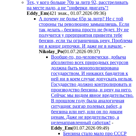
Тех, у кого больше 70р за литр 92, расстреливать
на месте надо, а не "циферки двигать"!
Eddy_Em
(421 знак., 01.07.2026 09:36
)
А почему не болье 65р за литр? Не с той
стороны ты революцию замышляешь. Если
так делать - бензина просто не будет. Ну не
получится у прерприятия привезти тебе
бензин, если ты ограничишь цену. Проблема
не в конце цепочки. И даже не в начале.
-
Nikolay_Po
(01.07.2026 09:37
)
Вообще-то, по-человечески, добыча
абсолютно всех природных ресурсов
должна быть монополизирована
государством. И никаких бандитов к
ней ни в коем случае допускать нельзя.
Государство должно контролировать и
производство бензина, и цену на него.
Сейчас мы видим явное вредительство.
В прошлом году была аналогичная
ситуация: разгар полевых работ, а
бензина или нет, или он по диким
ценам. Даже не вредительство, а
целенаправленный саботаж!
-
Eddy_Em
(01.07.2026 09:49
)
Бензина стало мало про СССР