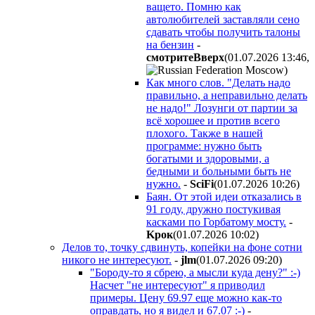
ващето. Помню как
автолюбителей заставляли сено
сдавать чтобы получить талоны
на бензин
-
cмoтpитeBвepx
(01.07.2026 13:46
,
)
Как много слов. "Делать надо
правильно, а неправильно делать
не надо!" Лозунги от партии за
всё хорошее и против всего
плохого. Также в нашей
программе: нужно быть
богатыми и здоровыми, а
бедными и больными быть не
нужно.
-
SciFi
(01.07.2026 10:26
)
Баян. От этой идеи отказались в
91 году, дружно постукивая
касками по Горбатому мосту.
-
Kpoк
(01.07.2026 10:02
)
Делов то, точку сдвинуть, копейки на фоне сотни
никого не интересуют.
-
jlm
(01.07.2026 09:20
)
"Бороду-то я сбрею, а мысли куда дену?" :-)
Насчет "не интересуют" я приводил
примеры. Цену 69.97 еще можно как-то
оправдать, но я видел и 67.07 :-)
-