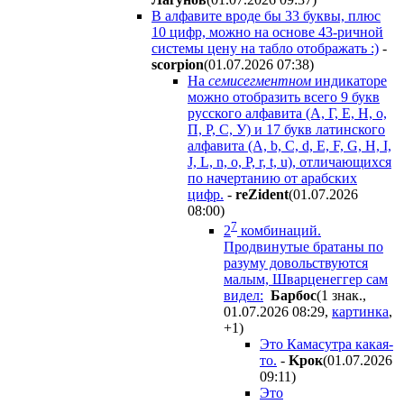
В алфавите вроде бы 33 буквы, плюс
10 цифр, можно на основе 43-ричной
системы цену на табло отображать :)
-
scorpion
(01.07.2026 07:38
)
На
семисегментном
индикаторе
можно отобразить всего 9 букв
русского алфавита (А, Г, Е, Н, о,
П, Р, С, У) и 17 букв латинского
алфавита (A, b, C, d, E, F, G, H, I,
J, L, n, o, P, r, t, u), отличающихся
по начертанию от арабских
цифр.
-
reZident
(01.07.2026
08:00
)
7
2
комбинаций.
Продвинутые братаны по
разуму довольствуются
малым, Шварценеггер сам
видел:
Бapбoc
(1 знак.,
01.07.2026 08:29
,
картинка
,
+1
)
Это Камасутра какая-
то.
-
Kpoк
(01.07.2026
09:11
)
Это