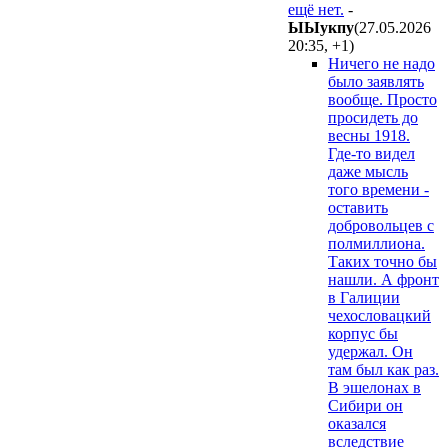
ещё нет.
-
ЫЫyкпy
(27.05.2026
20:35
,
+1
)
Ничего не надо
было заявлять
вообще. Просто
просидеть до
весны 1918.
Где-то видел
даже мысль
того времени -
оставить
добровольцев с
полмиллиона.
Таких точно бы
нашли. А фронт
в Галиции
чехословацкий
корпус бы
удержал. Он
там был как раз.
В эшелонах в
Сибири он
оказался
вследствие