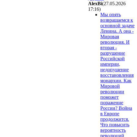
AlexBi
(27.05.2026
17:16
)
Мы опять
возвращаемся к
основной задаче
Ленина. А она -
Мировая
революция. И
вторая -
разрушение
Российской
империи,
недопущение
восстановления
монархии. Как
Мировой
революции
поможет
поражение
России? Война
в Европе
продолжится.
Что повысить
вероятность
революций