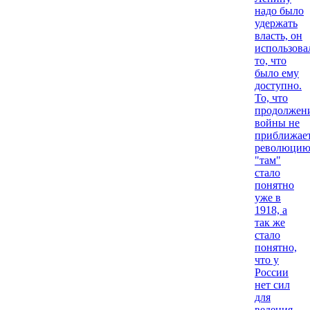
надо было
удержать
власть, он
использова
то, что
было ему
доступно.
То, что
продолжен
войны не
приближае
революци
"там"
стало
понятно
уже в
1918, а
так же
стало
понятно,
что у
России
нет сил
для
ведения