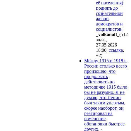
её населения)
поднять до
сознательной
жизни
демократов и
социалистов.
_volkanaft_
(512
знак.,
27.05.2026
18:00
,
ссылка
,
+2
)
Между 1915 и 1918 в
России столько всего
произошло, что
продолжать
действовать по
методичке 1915 было
бы не разумно. Я не
думаю, что Ленин
был таким упертым,
скорее наоборот, он
реагировал на
изменение
обстановки быстрее
других.
-