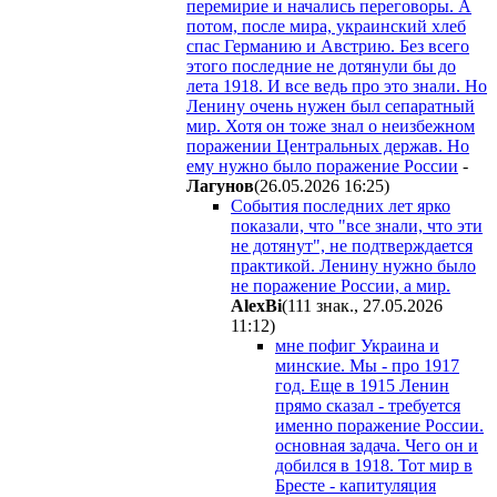
перемирие и начались переговоры. А
потом, после мира, украинский хлеб
спас Германию и Австрию. Без всего
этого последние не дотянули бы до
лета 1918. И все ведь про это знали. Но
Ленину очень нужен был сепаратный
мир. Хотя он тоже знал о неизбежном
поражении Центральных держав. Но
ему нужно было поражение России
-
Лaгyнoв
(26.05.2026 16:25
)
События последних лет ярко
показали, что "все знали, что эти
не дотянут", не подтверждается
практикой. Ленину нужно было
не поражение России, а мир.
AlexBi
(111 знак., 27.05.2026
11:12
)
мне пофиг Украина и
минские. Мы - про 1917
год. Еще в 1915 Ленин
прямо сказал - требуется
именно поражение России.
основная задача. Чего он и
добился в 1918. Тот мир в
Бресте - капитуляция