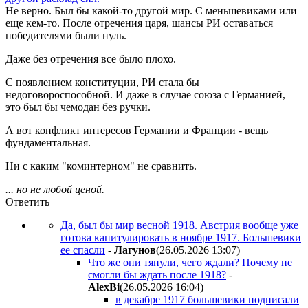
Не верно. Был бы какой-то другой мир. С меньшевиками или
еще кем-то. После отречения царя, шансы РИ оставаться
победителями были нуль.
Даже без отречения все было плохо.
С появлением конституции, РИ стала бы
недоговороспособной. И даже в случае союза с Германией,
это был бы чемодан без ручки.
А вот конфликт интересов Германии и Франции - вещь
фундаментальная.
Ни с каким "коминтерном" не сравнить.
... но не любой ценой.
Ответить
Да, был бы мир весной 1918. Австрия вообще уже
готова капитулировать в ноябре 1917. Большевики
ее спасли
-
Лaгyнoв
(26.05.2026 13:07
)
Что же они тянули, чего ждали? Почему не
смогли бы ждать после 1918?
-
AlexBi
(26.05.2026 16:04
)
в декабре 1917 большевики подписали