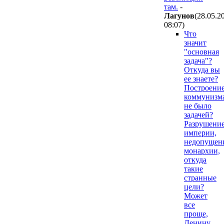
там.
-
Лaгyнoв
(28.05.2
08:07
)
Что
значит
"основная
задача"?
Откуда вы
ее знаете?
Построени
коммунизм
не было
задачей?
Разрушени
империи,
недопущен
монархии,
откуда
такие
странные
цели?
Может
все
проще,
Ленину