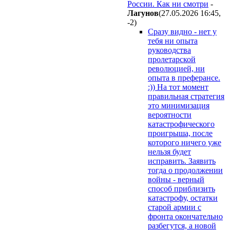
России. Как ни смотри
-
Лaгyнoв
(27.05.2026 16:45
,
-2
)
Сразу видно - нет у
тебя ни опыта
руководства
пролетарской
революцией, ни
опыта в преферансе.
:)) На тот момент
правильная стратегия
это минимизация
вероятности
катастрофического
проигрыша, после
которого ничего уже
нельзя будет
исправить. Заявить
тогда о продолжении
войны - верный
способ приблизить
катастрофу, остатки
старой армии с
фронта окончательно
разбегутся, а новой