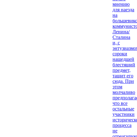
мнению
для наезда
на
большевико
коммунисто
Ленина/
Сталина
и, с
энтузиазмо
сороки
нашедшей
блестящий
предмет,
тащит его
сюда. При
этом
молчаливо
предполага
что все
остальные
участники
историческ
процесса
не
отреагирую