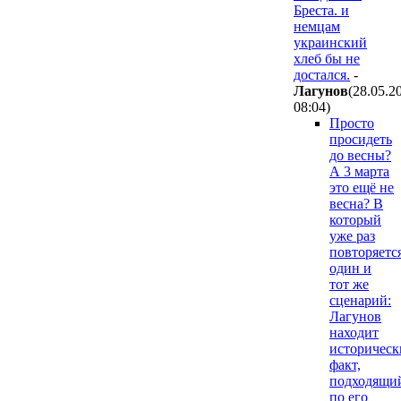
Бреста. и
немцам
украинский
хлеб бы не
достался.
-
Лaгyнoв
(28.05.2
08:04
)
Просто
просидеть
до весны?
А 3 марта
это ещё не
весна? В
который
уже раз
повторяетс
один и
тот же
сценарий:
Лагунов
находит
историческ
факт,
подходящи
по его