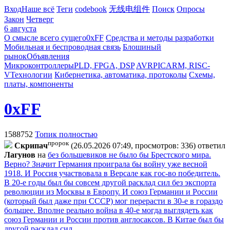
Вход
Наше всё
Теги
codebook
无线电组件
Поиск
Опросы
Закон
Четверг
6 августа
О смысле всего сущего
0xFF
Средства и методы разработки
Мобильная и беспроводная связь
Блошиный
рынок
Объявления
Микроконтроллеры
PLD, FPGA, DSP
AVR
PIC
ARM, RISC-
V
Технологии
Кибернетика, автоматика, протоколы
Схемы,
платы, компоненты
0xFF
1588752
Топик полностью
пророк
Cкpипaч
(26.05.2026 07:49, просмотров: 336)
ответил
Лaгyнoв
на
без большевиков не было бы Брестского мира.
Верно? Значит Германия проиграла бы войну уже весной
1918. И Россия участвовала в Версале как гос-во победитель.
В 20-е годы был бы совсем другой расклад сил без экспорта
революции из Москвы в Европу. И союз Германии и России
(который был даже при СССР) мог перерасти в 30-е в гораздо
большее. Вполне реально война в 40-е могда выглядеть как
союз Германии и России против англосаксов. В Китае был бы
другой расклад сил.