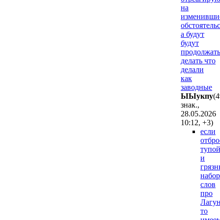
на
изменивши
обстоятельс
а будут
будут
продолжат
делать что
делали
как
заводные
ЫЫyкпy
(
знак.,
28.05.2026
10:12
,
+3
)
если
отбро
тупо
и
гряз
набор
слов
про
Лагун
то
имее