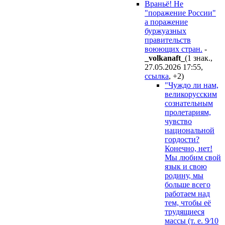
Враньё! Не
"поражение России"
а поражение
буржуазных
правительств
воюющих стран.
-
_volkanaft_
(1 знак.,
27.05.2026 17:55
,
ссылка
,
+2
)
"Чуждо ли нам,
великорусским
сознательным
пролетариям,
чувство
национальной
гордости?
Конечно, нет!
Мы любим свой
язык и свою
родину, мы
больше всего
работаем над
тем, чтобы её
трудящиеся
массы (т. е. 9⁄10