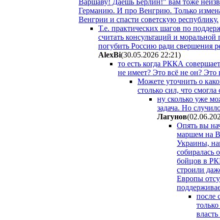
Варшаву! Даешь Берлин!" вам тоже неизве
Германию. И про Венгрию. Только измена
Венгрии и спасти советскую республику.
Т.е. практических шагов по поддер
считать консультаций и моральной 
погубить Россию ради свершения ре
AlexBi
(30.05.2026 22:21
)
то есть когда РККА совершае
не имеет? Это всё не он? Это
Можете уточнить о како
столько сил, что смогл
ну сколько уже мо
задача. Но случил
Лaгyнoв
(02.06.20
Опять вы на
маршем на В
Украины, на
собиралась 
бойцов в РК
строили даж
Европы отсу
поддержива
после 
только
власть