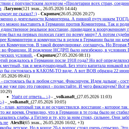
тствии с популистским лозунгом «Пролетарии всех стран, соедин
в
Лaгyнoв
(121 знак., 26.05.2026 14:44
)
почему
не сказал? :)
-
Cкpипaч
(26.05.2026 20:27
)
именно о деятельности Коминтерна. А пивной путч никем ТОГДА
кого можно выставить в Германии против Коминтерна. Так и роди
е. единственное реальное восстание, приведшее к вооруженному
том был на первых полосах газет по всему миру? А потом судеб
орее Комминтерн и коммунисты в целом в Германии были ни кем
ких Коммунистов. В такой формулировке, соглашусь. Но Вторая 
и во Франции. И рождение НСДРП было неизбежно, в условиях 
ических условий.
-
Cкpипaч
(27.05.2026 08:11
)
ртий рождалось в Германии после 1918 года? Но всё определяло
ак местный, так и международный. Без этого капитала никакой 
ко бы состоялась в КАКОМ-ТО виде. А вот ВОВ образца 22 июня 
7.05.2026 09:41
)
- состоялась бы в любом случае. Фиксируем. Идем дальше - сост
я же уже про это говорил - полистайте. И чего фиксируем? Всё 
10:29
)
Ушёл от ответа... :-)
-
_volkanaft_
(27.05.2026 11:03
)
:-)
-
_volkanaft_
(27.05.2026 10:05
)
- план, который так и не осуществился, восстание - которое так 
 то же время. Очевидно, что в Германии в те годы было не стаби
ались слабы, а Гитлер и те, кто за ним стоял, сильнее. Они забр
ть не
AlexBi
(65 знак., 26.05.2026 16:02
,
+3
)
 якобы детское. Но в конце 20-х вопрос стоял очень серьезно. 