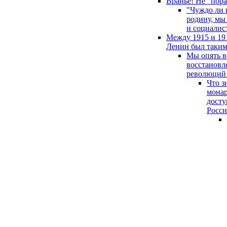
Враньё! Не "пор
"Чуждо ли 
родину, мы 
и социалис
Между 1915 и 191
Ленин был таким 
Мы опять в
восстановл
революций 
Что з
монар
досту
Росси