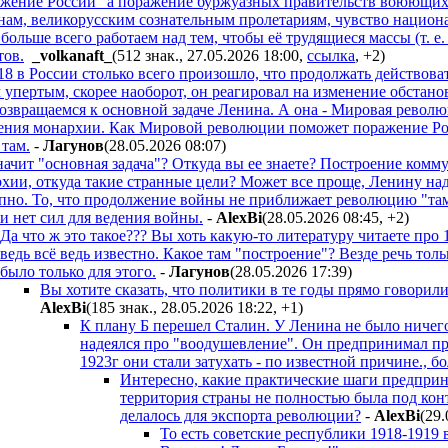
ажение России" а поражение буржуазных правительств воюющих
нам, великорусским сознательным пролетариям, чувство национ
больше всего работаем над тем, чтобы её трудящиеся массы (т. е
тов.
_volkanaft_
(512 знак., 27.05.2026 18:00
,
ссылка
,
+2
)
8 в России столько всего произошло, что продолжать действоват
упертым, скорее наоборот, он реагировал на изменение обстано
озвращаемся к основной задаче Ленина. А она - Мировая револю
ения монархии. Как Мировой революции поможет поражение Рос
там.
-
Лaгyнoв
(28.05.2026 08:07
)
начит "основная задача"? Откуда вы ее знаете? Построение ком
хии, откуда такие странные цели? Может все проще, Ленину надо
пно. То, что продолжение войны не приближает революцию "там" 
и нет сил для ведения войны.
-
AlexBi
(28.05.2026 08:45
,
+2
)
Да что ж это такое??? Вы хоть какую-то литературу читаете про
ведь всё ведь известно. Какое там "построение"? Везде речь т
было только для этого.
-
Лaгyнoв
(28.05.2026 17:39
)
Вы хотите сказать, что политики в те годы прямо говорил
AlexBi
(185 знак., 28.05.2026 18:22
,
+1
)
К плану Б перешел Сталин. У Ленина не было ниче
надеялся про "воодушевление". Он предпринимал пр
1923г они стали затухать - по известной причине., б
Интересно, какие практические шаги предприн
территория страны не полностью была под кон
делалось для экспорта революции?
-
AlexBi
(29.
То есть советские республики 1918-1919