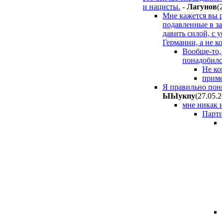
и нацисты.
-
Лaгyнoв
(
Мне кажется вы р
подавленные в за
давить силой, с 
Германии, а не 
Вообще-то,
понадобился
Не ко
приме
Я правильно пон
ЫЫyкпy
(27.05.
мне никак 
Парти