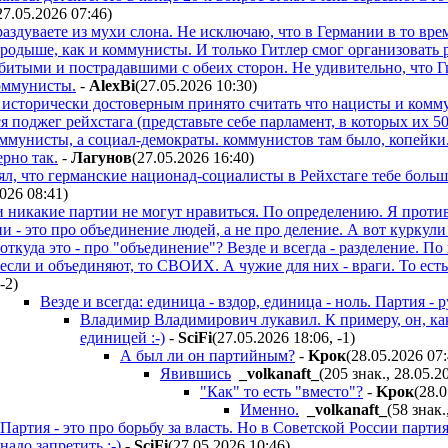
27.05.2026 07:46
)
аздуваете из мухи слона. Не исключаю, что в Германии в то вре
родыше, как и коммунисты. И только Гитлер смог организовать 
убитыми и пострадавшими с обеих сторон. Не удивительно, что 
коммунисты.
-
AlexBi
(27.05.2026 10:30
)
 исторически достоверным принято считать что нацисты и ком
 поджег рейхстага (представьте себе парламент, в которых их 50
ммунисты, а социал-демократы. коммунистов там было, копейки
рно так.
-
Лaгyнoв
(27.05.2026 16:40
)
ял, что германские национад-социалисты в Рейхстаге тебе боль
2026 08:41
)
и никакие партии не могут нравиться. По определению. Я проти
и - это про объединение людей, а не про деление. А вот куркули 
откуда это - про "объединение"? Везде и всегда - разделение. П
если и объединяют, то СВОИХ. А чужие для них - враги. То ест
-2
)
Везде и всегда: единица - вздор, единица - ноль. Партия - 
Владимир Владимирович лукавил. К примеру, он, как
единицей :-)
-
SciFi
(27.05.2026 18:06
,
-1
)
А был ли он партийным?
-
Kpoк
(28.05.2026 07
Явившись
_volkanaft_
(205 знак., 28.05.2
"Как" то есть "вместо"?
-
Kpoк
(28.
Именно.
_volkanaft_
(58 знак.
Партия - это про борьбу за власть. Но в Советской России парти
надо запретить :-)
-
SciFi
(27.05.2026 10:46
)