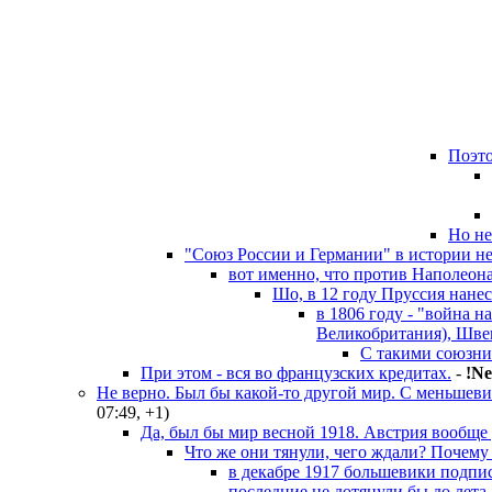
Поэто
Но не
"Союз России и Германии" в истории не 
вот именно, что против Наполеона
Шо, в 12 году Пруссия нанес
в 1806 году - "война 
Великобритания), Шве
С такими союзник
При этом - вся во французских кредитах.
-
!Ne
Не верно. Был бы какой-то другой мир. С меньшеви
07:49
,
+1
)
Да, был бы мир весной 1918. Австрия вообще 
Что же они тянули, чего ждали? Почему
в декабре 1917 большевики подпис
последние не дотянули бы до лета