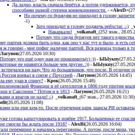
Да ладно, власть сначала берётся, а потом удерживается, 
способами разной степени конвекционности.
-
=AlexD=
(27
Но почему-то буржуям не приходит в голову запретит
-1
)
Зато приходит в голову поджечь рейхстаг. :-)
_
Накаркали!
_volkanaft_
(252 знак., 28.05.
Потому что среди буржуев нет такого единства 
му партия должна быть одна, как оно у нас тут и было, и есть сей
я ж говорю - мне пофиг наличие партий. Вся разница только в т
Лaгyнoв
(27.05.2026 10:30
)
Потому что ещё одну нам не прокормить(с) ;))
-
ЫЫyкпy
(27.05.
которые не нравятся больше чем другие. :))
-
ЫЫyкпy
(27.05.202
встречался ни разу. Что до большевиков, что после. В отличие о
 Россия воевал в союзе с Пруссией
-
Лaгyнoв
(26.05.2026 14:45
)
ла ему удар в спину?
-
Kpoк
(26.05.2026 15:48
)
наполеоновской Франции и её сателлитов в 1806 году против коа
ции и Саксонии." Потом и в 1813
-
Лaгyнoв
(26.05.2026 16:21
)
ами и врагов не надо! :-)
_volkanaft_
(67 знак., 27.05.2026 11:30
)
ofit
(26.05.2026 11:08
)
ками или еще кем-то. После отречения царя, шансы РИ оставать
уже готова капитулировать в ноябре 1917. Большевики ее спасл
 не смогли бы ждать после 1918?
-
AlexBi
(26.05.2026 16:04
)
али перемирие и начались переговоры. А потом, после мира, ук
 1918. И все ведь про это знали. Но Ленину очень нужен был се