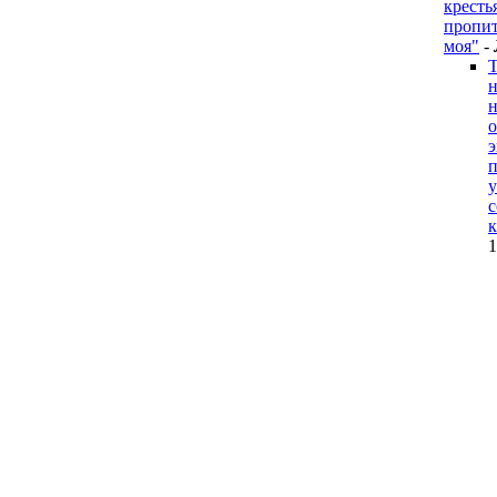
кресть
пропит
моя"
-
Т
н
н
о
п
у
с
к
1