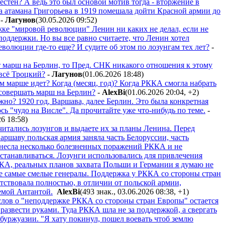
стен? А ведь это был основой мотив тогда - вторжение в
 атамана Григорьева в 1919 помешала дойти Красной армии до
-
Лaгyнoв
(30.05.2026 09:52
)
жке "мировой революции" Ленин ни каких не делал, если не
поддержки. Но вы все равно считаете, что Ленин хотел
волюции где-то еще? И судите об этом по лозунгам тех лет?
-
т марш на Берлин, то Пред. СНК никакого отношения к этому
 всё Троцкий?
-
Лaгyнoв
(01.06.2026 18:48
)
м марше идет? Когда (месяц, год)? Когда РККА смогла набрать
а совершать марш на Берлин?
-
AlexBi
(01.06.2026 20:04
,
+2
)
жно? 1920 год, Варшава, далее Берлин. Это была конкретная
ось "чудо на Висле". Да прочитайте уже что-нибудь по теме.
-
26 18:58
)
читались лозунгов и выдаете их за планы Ленина. Перед
аршаву польская армия заняла часть Белоруссии, часть
несла несколько болезненных поражений РККА и не
останавливаться. Лозунги использовались для привлечения
КА, реальных планов захвата Польши и Германии я думаю не
е самые смелые генералы. Поддержка у РККА со стороны стран
тствовала полностью, в отличии от польской армии,
емой Антантой.
AlexBi
(493 знак., 03.06.2026 08:38
,
+1
)
слов о "неподдержке РККА со стороны стран Европы" остается
 развести руками. Туда РККА шла не за поддержкой, а свергать
 буржуазии. "Я хату покинул, пошел воевать чтоб землю