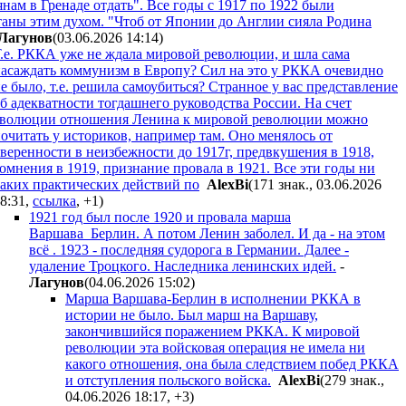
янам в Гренаде отдать". Все годы с 1917 по 1922 были
аны этим духом. "Чтоб от Японии до Англии сияла Родина
Лaгyнoв
(03.06.2026 14:14
)
.е. РККА уже не ждала мировой революции, и шла сама
асаждать коммунизм в Европу? Сил на это у РККА очевидно
е было, т.е. решила самоубиться? Странное у вас представление
б адекватности тогдашнего руководства России. На счет
эволюции отношения Ленина к мировой революции можно
очитать у историков, например там. Оно менялось от
веренности в неизбежности до 1917г, предвкушения в 1918,
омнения в 1919, признание провала в 1921. Все эти годы ни
аких практических действий по
AlexBi
(171 знак., 03.06.2026
8:31
,
ссылка
,
+1
)
1921 год был после 1920 и провала марша
Варшава_Берлин. А потом Ленин заболел. И да - на этом
всё . 1923 - последняя судорога в Германии. Далее -
удаление Троцкого. Наследника ленинских идей.
-
Лaгyнoв
(04.06.2026 15:02
)
Марша Варшава-Берлин в исполнении РККА в
истории не было. Был марш на Варшаву,
закончившийся поражением РККА. К мировой
революции эта войсковая операция не имела ни
какого отношения, она была следствием побед РККА
и отступления польского войска.
AlexBi
(279 знак.,
04.06.2026 18:17
,
+3
)