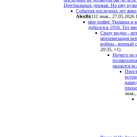
Центральных держав. Но ему нуж
События последних лет ярко 
AlexBi
(111 знак., 27.05.2026 
мне пофиг Украина и м
добился в 1918. Тот ми
Сразу видно - не
минимизация веро
войны - верный с
20:35
,
+1
)
Ничего не 
полмиллион
оказался вс
Прост
истор
нашед
проце
знак.