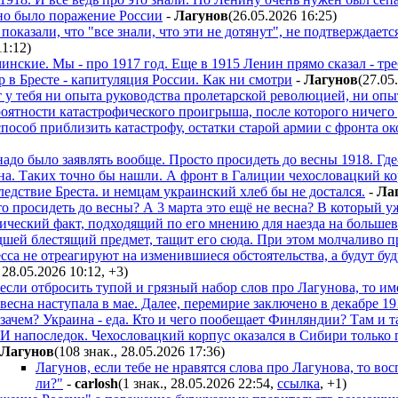
но было поражение России
-
Лaгyнoв
(26.05.2026 16:25
)
показали, что "все знали, что эти не дотянут", не подтверждае
11:12
)
инские. Мы - про 1917 год. Еще в 1915 Ленин прямо сказал - тре
р в Бресте - капитуляция России. Как ни смотри
-
Лaгyнoв
(27.05
т у тебя ни опыта руководства пролетарской революцией, ни опыт
ятности катастрофического проигрыша, после которого ничего у
пособ приблизить катастрофу, остатки старой армии с фронта око
надо было заявлять вообще. Просто просидеть до весны 1918. Где
а. Таких точно бы нашли. А фронт в Галиции чехословацкий кор
ледствие Бреста. и немцам украинский хлеб бы не достался.
-
Лa
о просидеть до весны? А 3 марта это ещё не весна? В который у
ический факт, подходящий по его мнению для наезда на больше
шей блестящий предмет, тащит его сюда. При этом молчаливо пр
сса не отреагируют на изменившиеся обстоятельства, а будут буд
, 28.05.2026 10:12
,
+3
)
если отбросить тупой и грязный набор слов про Лагунова, то имее
весна наступала в мае. Далее, перемирие заключено в декабре 19
зачем? Украина - еда. Кто и чего пообещает Финляндии? Там и т
И напоследок. Чехословацкий корпус оказался в Сибири только 
Лaгyнoв
(108 знак., 28.05.2026 17:36
)
Лагунов, если тебе не нравятся слова про Лагунова, то в
ли?"
-
carlosh
(1 знак., 28.05.2026 22:54
,
ссылка
,
+1
)