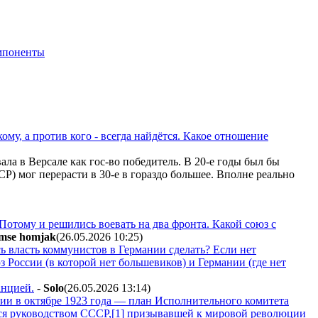
мпоненты
ому, а против кого - всегда найдётся. Какое отношение
ла в Версале как гос-во победитель. В 20-е годы был бы
Р) мог перерасти в 30-е в гораздо большее. Вполне реально
отому и решились воевать на два фронта. Какой союз с
mse homjak
(26.05.2026 10:25
)
сь власть коммунистов в Германии сделать? Если нет
з России (в которой нет большевиков) и Германии (где нет
анцией.
-
Solo
(26.05.2026 13:14
)
нии в октябре 1923 года — план Исполнительного комитета
я руководством СССР,[1] призывавшей к мировой революции