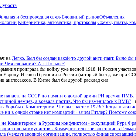
Суббота
ильная и беспроводная связь
Блошиный рынок
Объявления
нологии
Кибернетика, автоматика, протоколы
Схемы, платы, ко
aч
на
Легко. Был бы создан какой-то другой анти-пакт. Было бы к
ии Чехословании? А к Польше?
рмания проиграла бы войну уже весной 1918. И Россия участвова
в Европу. И союз Германии и России (который был даже при ССС
ив англосаксов. В Китае был бы другой расклад сил.
ие напасть на СССР по памяти о дохлой армии РИ времян ПМВ. П
тчиной немцев, а воевала против. Что бы изменилось к ВМВ?
-
для борьбы с Коминтерном. Что вы знаете о 1923г? Когда пытали
е ни в одной стране нет компартий - зачем Гитлер? Поэтому сою
н не Коминтерном, а Рурским конфликтом - оккупацией Рура Фр
говорил про коммунистов - Коммунистическое восстание в Герма
ла (международной организации, полностью финансировавшейс