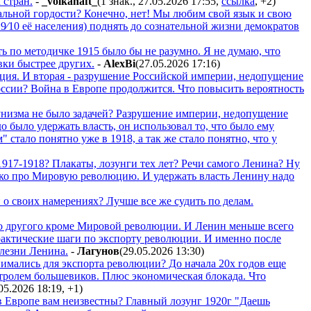
 стран.
-
_volkanaft_
(1 знак., 27.05.2026 17:55
,
ссылка
,
+2
)
альной гордости? Конечно, нет! Мы любим свой язык и свою
. 9⁄10 её населения) поднять до сознательной жизни демократов
ь по методичке 1915 было бы не разумно. Я не думаю, что
вки быстрее других.
-
AlexBi
(27.05.2026 17:16
)
ция. И вторая - разрушение Российской империи, недопущение
сии? Война в Европе продолжится. Что повысить вероятность
мунизма не было задачей? Разрушение империи, недопущение
 было удержать власть, он использовал то, что было ему
стало понятно уже в 1918, а так же стало понятно, что у
 1917-1918? Плакаты, лозунги тех лет? Речи самого Ленина? Ну
олько про Мировую революцию. И удержать власть Ленину надо
и о своих намерениях? Лучше все же судить по делам.
го другого кроме Мировой революции. И Ленин меньше всего
актические шаги по экспорту революции. И именно после
олезни Ленина.
-
Лaгyнoв
(29.05.2026 13:30
)
имались для экспорта революции? До начала 20х годов еще
тролем большевиков. Плюс экономическая блокада. Что
05.2026 18:19
,
+1
)
 в Европе вам неизвестны? Главный лозунг 1920г "Даешь