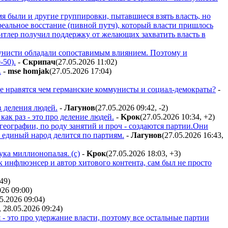
мя были и другие группировки, пытавшиеся взять власть, но
реальное восстание (пивной путч), который власти пришлось
Гитлер получил поддержку от желающих захватить власть в
мунисти обладали сопоставимым влиянием. Поэтому и
-50).
-
Cкpипaч
(27.05.2026 11:02
)
.
-
mse homjak
(27.05.2026 17:04
)
ше нравятся чем германские коммунисты и социал-демократы?
-
в деления людей.
-
Лaгyнoв
(27.05.2026 09:42
,
-2
)
как раз - это про деление людей.
-
Kpoк
(27.05.2026 10:34
,
+2
)
о географии, по роду занятий и проч - создаются партии.Они
ь единый народ делится по партиям.
-
Лaгyнoв
(27.05.2026 16:43
,
рука миллионопалая. (с)
-
Kpoк
(27.05.2026 18:03
,
+3
)
 инфлюэнсер и автор хитового контента, сам был не просто
:49
)
026 09:00
)
05.2026 09:04
)
, 28.05.2026 09:24
)
я - это про удержание власти, поэтому все остальные партии