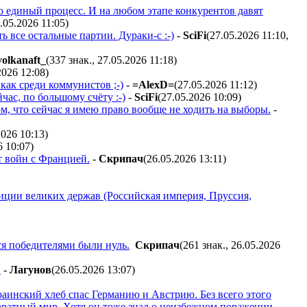
это единый процесс. И на любом этапе конкурентов давят
.05.2026 11:05
)
ь все остальные партии. Дураки-с :-)
-
SciFi
(27.05.2026 11:10
,
volkanaft_
(337 знак., 27.05.2026 11:18
)
2026 12:08
)
как среди коммунистов ;-)
-
=AlexD=
(27.05.2026 11:12
)
час, по большому счёту :-)
-
SciFi
(27.05.2026 10:09
)
ом, что сейчас я имею право вообще не ходить на выборы.
-
2026 10:13
)
6 10:07
)
т войн с Францией.
-
Cкpипaч
(26.05.2026 13:11
)
лиции великих держав (Российская империя, Пруссия,
ся победителями были нуль.
Cкpипaч
(261 знак., 26.05.2026
и
-
Лaгyнoв
(26.05.2026 13:07
)
раинский хлеб спас Германию и Австрию. Без всего этого
паратный мир. Хотя он тоже знал о неизбежном поражении