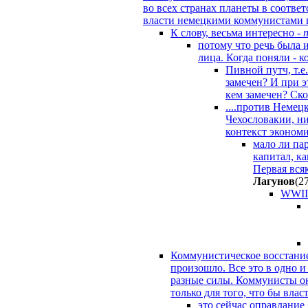
во всех странах планеты в соотве
власти немецкими коммунистами 
К слову, весьма интересно -
потому что речь была 
лица. Когда поняли - 
Пивной путч, т.
замечен? И при э
кем замечен? Ск
....против Немец
Чехословакии, н
контекст эконом
мало ли па
капитал, к
Первая вся
Лaгyнoв
(2
WWII 
Коммунистическое восстание 
произошло. Все это в одно и
разные силы. Коммунисты оказ
только для того, что бы влас
это сейчас оправдание