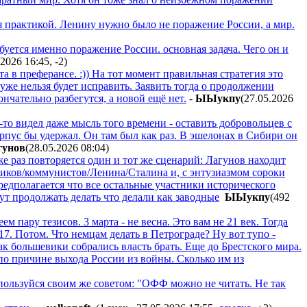
тся практикой. Ленину нужно было не поражение России, а мир.
буется именно поражение России. основная задача. Чего он и
.2026 16:45
,
-2
)
а в преферансе. :)) На тот момент правильная стратегия это
же нельзя будет исправить. Заявить тогда о продолжении
нчательно разбегутся, а новой ещё нет.
-
ЫЫyкпy
(27.05.2026
-то видел даже мысль того времени - оставить добровольцев с
пус бы удержал. Он там был как раз. В эшелонах в Сибири он
гyнoв
(28.05.2026 08:04
)
же раз повторяется один и тот же сценарий: Лагунов находит
виков/коммунистов/Ленина/Сталина и, с энтузиазмом сороки
едполагается что все остальные участники исторического
ут продолжать делать что делали как заводные
ЫЫyкпy
(492
м пару тезисов. 3 марта - не весна. Это вам не 21 век. Тогда
17. Потом. Что немцам делать в Петрограде? Ну вот тупо -
ак большевики собрались власть брать. Еще до Брестского мира.
по причине выхода России из войны. Сколько им из
оспользуйся своим же советом: "ОФФ можно не читать. Не так