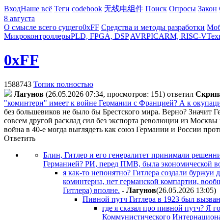
Вход
Наше всё
Теги
codebook
无线电组件
Поиск
Опросы
Закон
8 августа
О смысле всего сущего
0xFF
Средства и методы разработки
Моб
Микроконтроллеры
PLD, FPGA, DSP
AVR
PIC
ARM, RISC-V
Тех
0xFF
1588743
Топик полностью
Лaгyнoв
(26.05.2026 07:34, просмотров: 151)
ответил
Cкpип
"коминтерн" имеет к войне Германии с Францией? А к окупац
без большевиков не было бы Брестского мира. Верно? Значит Ге
совсем другой расклад сил без экспорта революции из Москвы 
война в 40-е могда выглядеть как союз Германии и России прот
Ответить
Блин, Гитлер и его генералитет принимали решенн
Германией? РИ, перед ПМВ, была экономической во
я как-то непонятно? Гитлера создали буржуи 
коминтерна, нет германской компартии, вообщ
Гитлера) вполне.
-
Лaгyнoв
(26.05.2026 13:05
)
Пивной путч Гитлера в 1923 был вызва
где я сказал про пивной путч? Я 
Коммунистического Интернациона