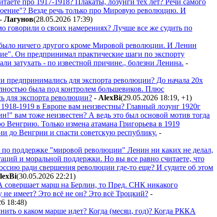
итаете про 1917-1918? Плакаты, лозунги тех лет? Речи самого
троение"? Везде речь только про Мировую революцию. И
-
Лaгyнoв
(28.05.2026 17:39
)
ямо говорили о своих намерениях? Лучше все же судить по
 было ничего другого кроме Мировой революции. И Ленин
ние". Он предпринимал практические шаги по экспорту
ли затухать - по известной причине., болезни Ленина.
-
ги предпринимались для экспорта революции? До начала 20х
олностью была под контролем большевиков. Плюс
сь для экспорта революции?
-
AlexBi
(29.05.2026 18:19
,
+1
)
 1918-1919 в Европе вам неизвестны? Главный лозунг 1920г
н!" вам тоже неизвестен? А ведь это был основой мотив тогда
о Венгрию. Только измена атамана Григорьева в 1919
и до Венгрии и спасти советскую республику.
-
в по поддержке "мировой революции" Ленин ни каких не делал,
таций и моральной поддержки. Но вы все равно считаете, что
оссию ради свершения революции где-то еще? И судите об этом
lexBi
(30.05.2026 22:21
)
А совершает марш на Берлин, то Пред. СНК никакого
 не имеет? Это всё не он? Это всё Троцкий?
-
26 18:48
)
нить о каком марше идет? Когда (месяц, год)? Когда РККА