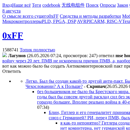
Вход
Наше всё
Теги
codebook
无线电组件
Поиск
Опросы
Закон
8 августа
О смысле всего сущего
0xFF
Средства и методы разработки
Моб
Микроконтроллеры
PLD, FPGA, DSP
AVR
PIC
ARM, RISC-V
Тех
0xFF
1588741
Топик полностью
Лaгyнoв
(26.05.2026 07:24, просмотров: 247)
ответил
mse ho
войну через 20 лет. ПМВ не искоренила причин ПМВ, а, наоборо
вот как можно было бы создать Антикоминтерновский пакт пр
Ответить
Легко. Был бы создан какой-то другой анти-пакт. Б
Чехословании? А к Польше?
-
Cкpипaч
(26.05.2026 
без большевиков не было бы Брестского мира.
годы был бы совсем другой расклад сил без э
гораздо большее. Вполне реально война в 40-
07:34
)
Блин, Гитлер и его генералитет приним
союз с Германией? РИ, перед ПМВ, была
я как-то непонятно? Гитлера созд
нет коминтерна, нет германской к