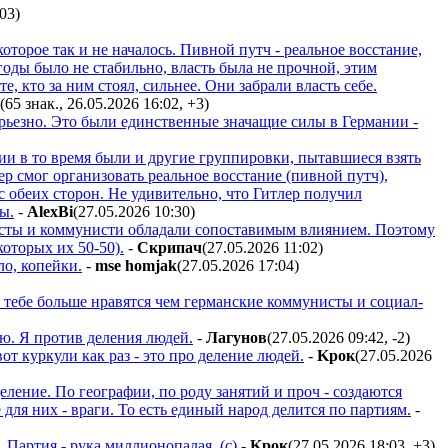
:03
)
оторое так и не началось. Пивной путч - реальное восстание,
 годы было не стабильно, власть была не прочной, этим
, кто за ним стоял, сильнее. Они забрали власть себе.
(65 знак., 26.05.2026 16:02
,
+3
)
серьезно. Это были единственные значащие силы в Германии -
ии в то время были и другие группировки, пытавшиеся взять
ер смог организовать реальное восстание (пивной путч),
 обеих сторон. Не удивительно, что Гитлер получил
ы.
-
AlexBi
(27.05.2026 10:30
)
исты и коммунисти обладали сопоставимым влиянием. Поэтому
которых их 50-50).
-
Cкpипaч
(27.05.2026 11:02
)
о, копейки.
-
mse homjak
(27.05.2026 17:04
)
 тебе больше нравятся чем германские коммунисты и социал-
ю. Я против деления людей.
-
Лaгyнoв
(27.05.2026 09:42
,
-2
)
от куркули как раз - это про деление людей.
-
Kpoк
(27.05.2026
деление. По географии, по роду занятий и проч - создаются
ля них - враги. То есть единый народ делится по партиям.
-
. Партия - рука миллионопалая. (с)
-
Kpoк
(27.05.2026 18:03
,
+3
)