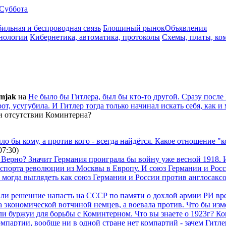
Суббота
ильная и беспроводная связь
Блошиный рынок
Объявления
нологии
Кибернетика, автоматика, протоколы
Схемы, платы, ко
mjak
на
Не было бы Гитлера, был бы кто-то другой. Сразу посл
т, усугубила. И Гитлер тогда только начинал искать себя, как и
и отсутствии Коминтерна?
ыло бы кому, а против кого - всегда найдётся. Какое отношение
07:30
)
 Верно? Значит Германия проиграла бы войну уже весной 1918. И 
кспорта революции из Москвы в Европу. И союз Германии и Росс
е могда выглядеть как союз Германии и России против англосаксо
али решенние напасть на СССР по памяти о дохлой армии РИ вр
 экономической вотчиной немцев, а воевала против. Что бы из
али буржуи для борьбы с Коминтерном. Что вы знаете о 1923г? К
омпартии, вообще ни в одной стране нет компартий - зачем Гитл