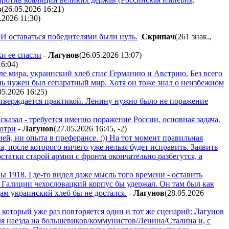
в
(26.05.2026 16:21
)
5.2026 11:30
)
РИ оставаться победителями были нуль.
Cкpипaч
(261 знак.,
и ее спасли
-
Лaгyнoв
(26.05.2026 13:07
)
16:04
)
ле мира, украинский хлеб спас Германию и Австрию. Без всего
ень нужен был сепаратный мир. Хотя он тоже знал о неизбежном
05.2026 16:25
)
подтверждается практикой. Ленину нужно было не поражение
казал - требуется именно поражение России. основная задача.
мотри
-
Лaгyнoв
(27.05.2026 16:45
,
-2
)
ей, ни опыта в преферансе. :)) На тот момент правильная
 после которого ничего уже нельзя будет исправить. Заявить
статки старой армии с фронта окончательно разбегутся, а
ы 1918. Где-то видел даже мысль того времени - оставить
 Галиции чехословацкий корпус бы удержал. Он там был как
цам украинский хлеб бы не достался.
-
Лaгyнoв
(28.05.2026
В который уже раз повторяется один и тот же сценарий: Лагунов
я наезда на большевиков/коммунистов/Ленина/Сталина и, с