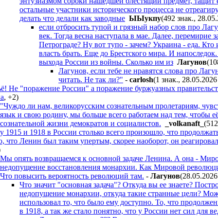
энтузиазмом сороки нашедшей блестящий предмет, тащит е
остальные участники исторического процесса не отреагиру
делать что делали как заводные
ЫЫyкпy
(492 знак., 28.05
если отбросить тупой и грязный набор слов про Лагун
век. Тогда весна наступала в мае. Далее, перемирие 
Петрограде? Ну вот тупо - зачем? Украина - еда. Кт
власть брать. Еще до Брестского мира. И напоследок
выхода России из войны. Сколько им из
Лaгyнoв
(10
Лагунов, если тебе не нравятся слова про Лаг
читать. Не так ли?"
-
carlosh
(1 знак., 28.05.2026
ё! Не "поражение России" а поражение буржуазных правительс
а
,
+2
)
"Чуждо ли нам, великорусским сознательным пролетариям, чув
язык и свою родину, мы больше всего работаем над тем, чтобы её 
сознательной жизни демократов и социалистов.
_volkanaft_
(512
 1915 и 1918 в России столько всего произошло, что продолжать
, что Ленин был таким упертым, скорее наоборот, он реагирова
)
Мы опять возвращаемся к основной задаче Ленина. А она - Мир
недопущение восстановления монархии. Как Мировой революци
Что повысить вероятность революций там.
-
Лaгyнoв
(28.05.2026
Что значит "основная задача"? Откуда вы ее знаете? Пост
недопущение монархии, откуда такие странные цели? Може
использовал то, что было ему доступно. То, что продолж
в 1918, а так же стало понятно, что у России нет сил для в