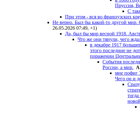
Пруссия, В
С так
При этом - вся во французских кре
Не верно. Был бы какой-то другой мир.
26.05.2026 07:49
,
+1
)
Да, был бы мир весной 1918. Авст
Что же они тянули, чего жда
в декабре 1917 больше
этого последние не до
поражении Центральны
События последни
России, а мир.
A
мне пофиг 
Чего он и д
Сразу
страт
тогда
новой