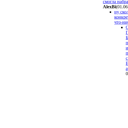
смогла набра
AlexBi
(01.06
ну ско
конкре
что-ни
О
П
Б
п
и
п
с
Е
а
0