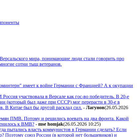
мпоненты
е Версальского мира, понимающие люди стали говорить про
 многие сотни тыщ ветеранов.
 "коминтерн" имеет к войне Германии с Францией? А к окупации
Россия участвовала в Версале как гос-во победитель. В 20-е
ии (который был даже при СССР) мог перерасти в 30-е в
в. В Китае был бы другой расклад сил.
-
Лaгyнoв
(26.05.2026
емян ПМВ. Потому и решились воевать на два фронта. Какой
менилось к ВМВ?
-
mse homjak
(26.05.2026 10:25
)
огда пытались власть коммунистов в Германии сделать? Если
ер? Поэтому союз России (в которой нет большевиков) и