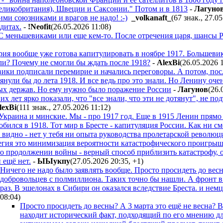
еликобритания), Швеции и Саксонии." Потом и в 1813
-
Лaгyнo
ими союзниками и врагов не надо! :-)
_volkanaft_
(67 знак., 27.0
дитах.
-
!Neofit
(26.05.2026 11:08
)
 С меньшевиками или еще кем-то. После отречения царя, шансы 
рия вообще уже готова капитулировать в ноябре 1917. Большевик
ли? Почему не смогли бы ждать после 1918?
-
AlexBi
(26.05.2026 
вики подписали перемирие и начались переговоры. А потом, пос
тянули бы до лета 1918. И все ведь про это знали. Но Ленину оч
х держав. Но ему нужно было поражение России
-
Лaгyнoв
(26.
х лет ярко показали, что "все знали, что эти не дотянут", не 
lexBi
(111 знак., 27.05.2026 11:12
)
Украина и минские. Мы - про 1917 год. Еще в 1915 Ленин прямо с
обился в 1918. Тот мир в Бресте - капитуляция России. Как ни с
 видно - нет у тебя ни опыта руководства пролетарской революци
егия это минимизация вероятности катастрофического проигрыша,
 о продолжении войны - верный способ приблизить катастрофу, о
 ещё нет.
-
ЫЫyкпy
(27.05.2026 20:35
,
+1
)
Ничего не надо было заявлять вообще. Просто просидеть до весн
добровольцев с полмиллиона. Таких точно бы нашли. А фронт в
раз. В эшелонах в Сибири он оказался вследствие Бреста. и нем
08:04
)
Просто просидеть до весны? А 3 марта это ещё не весна? 
находит исторический факт, подходящий по его мнению дл