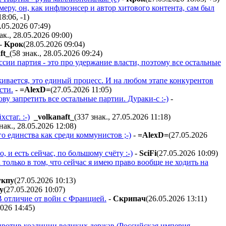
ру, он, как инфлюэнсер и автор хитового контента, сам был
18:06
,
-1
)
.05.2026 07:49
)
ак., 28.05.2026 09:00
)
-
Kpoк
(28.05.2026 09:04
)
ft_
(58 знак., 28.05.2026 09:24
)
оссии партия - это про удержание власти, поэтому все остальные
рживается, это единый процесс. И на любом этапе конкурентов
сти.
-
=AlexD=
(27.05.2026 11:05
)
ву запретить все остальные партии. Дураки-с :-)
-
стаг. :-)
_volkanaft_
(337 знак., 27.05.2026 11:18
)
нак., 28.05.2026 12:08
)
о единства как среди коммунистов ;-)
-
=AlexD=
(27.05.2026
, и есть сейчас, по большому счёту :-)
-
SciFi
(27.05.2026 10:09
)
 только в том, что сейчас я имею право вообще не ходить на
кпy
(27.05.2026 10:13
)
y
(27.05.2026 10:07
)
В отличие от войн с Францией.
-
Cкpипaч
(26.05.2026 13:11
)
2026 14:45
)
 против коалиции великих держав (Российская империя,