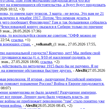
го сюда. При этом молчаливо предполагается что все
ют на изменившиеся обстоятельства, а будут будут продолжать
.2026 10:12
,
+3
)
ова, то имеем пару тезисов. 3 марта - не весна. Это вам не 21
заключено в декабре 1917. Потом. Что немцам делать в
о и чего пообещает Финляндии? Там и так большевики собрались
. Чехословацкий корпус оказался в Сибири только по причине
8 знак., 28.05.2026 17:36
)
унова, то воспользуйся своим же советом: "ОФФ можно не
 22:54
,
ссылка
,
+1
)
тв воюющих стран.
-
_volkanaft_
(1 знак., 27.05.2026 17:55
,
ство национальной гордости? Конечно, нет! Мы любим свой
трудящиеся массы (т. е. 9⁄10 её населения) поднять до
 знак., 27.05.2026 18:00
,
ссылка
,
+2
)
 действовать по методичке 1915 было бы не разумно. Я не
л на изменение обстановки быстрее других.
-
AlexBi
(27.05.2026
овая революция. И вторая - разрушение Российской империи,
и поможет поражение России? Война в Европе продолжится.
 08:07
)
роение коммунизма не было задачей? Разрушение империи,
т все проще, Ленину надо было удержать власть, он
ение войны не приближает революцию "там" стало понятно уже
едения войны.
-
AlexBi
(28.05.2026 08:45
,
+2
)