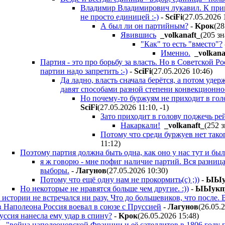
Владимир Владимирович лукавил. К приме
не просто единицей :-)
-
SciFi
(27.05.2026 
А был ли он партийным?
-
Kpoк
(28
Явившись
_volkanaft_
(205 зн
"Как" то есть "вместо"?
Именно.
_volkana
Партия - это про борьбу за власть. Но в Советской Р
партии надо запретить :-)
-
SciFi
(27.05.2026 10:46
)
Да ладно, власть сначала берётся, а потом уде
давят способами разной степени конвекционно
Но почему-то буржуям не приходит в голо
SciFi
(27.05.2026 11:10
,
-1
)
Зато приходит в голову поджечь рейх
Накаркали!
_volkanaft_
(252 з
Потому что среди буржуев нет таког
11:12
)
Поэтому партия должна быть одна, как оно у нас тут и было
я ж говорю - мне пофиг наличие партий. Вся разница
выборы.
-
Лaгyнoв
(27.05.2026 10:30
)
Потому что ещё одну нам не прокормить(с) ;))
-
ЫЫy
Но некоторые не нравятся больше чем другие. :))
-
ЫЫyкп
истории не встречался ни разу. Что до большевиков, что после. 
в Наполеона Россия воевал в союзе с Пруссией
-
Лaгyнoв
(26.05.
уссия нанесла ему удар в спину?
-
Kpoк
(26.05.2026 15:48
)
у - "война наполеоновской Франции и её сателлитов в 1806 году