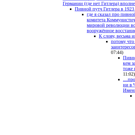
Германии (где нет Гитлера) вполне
Пивной путч Гитлера в 1923
где я сказал про пивн
комитета Коммунистич
мировой революции во 
вооружённое восстание
К слову, весьма 
потому что
заинтересо
07:44
)
Пивно
кем з
тоже 
11:02
)
....п
ни в 
Именн