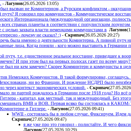
.
-
Лaгyнoв
(26.05.2026 13:05
)
 был вызван не Коминтерном, а Рурским конфликтом - оккупаци
ой путч? Я говорил про коммунистов - Коммунистическое восста
еского Интернационала (международной организации, полност
всех странах планеты в соответствии с популистским лозунгом 
 с целью захвата власти немецкими коммунистами в
Лaгyнoв
(1
интересно -
почему
не сказал? :)
-
Cкpипaч
(26.05.2026 20:27
)
 речь была именно о деятельности Коминтерна. А пивной путч н
ванные лица. Когда поняли - кого можно выставить в Германии п
й путч, т.е. единственное реальное восстание, приведшее к в
амечен? И при этом был на первых полосах газет по всему миру
не был ни кем замечен? Скорее Комминтерн и коммунисты в цел
ротив Немецких Коммунистов. В такой формулировке, соглашусь.
Чехословакии, ни во Франции. И рождение НСДРП было неизбеж
о через контекст экономических условий.
-
Cкpипaч
(27.05.2026
мало ли партий рождалось в Германии после 1918 года? Но всё
Гитлера - капитал, как местный, так и международный. Без этог
смешивать ВМВ и ВОВ. Первая всяко бы состоялась в КАКОМ-ТО
Коминтерне и Гитлере.
-
Лaгyнoв
(27.05.2026 09:41
)
WWII - состоялась бы в любом случае. Фиксируем. Идем да
Cкpипaч
(27.05.2026 09:47
)
я же уже про это говорил - полистайте. И чего фикс
Лaгyнoв
(27.05.2026 10:29
)