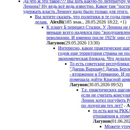
Да что ж это такое??? Вы хоть какую-то литературу ч
Ленина? Ну ведь всё ведь известно. Какое там "пос
удержать власть Ленину надо было только для этого.
Вы хотите сказать, что политики в те годы пр
делам.
AlexBi
(185 знак., 28.05.2026 18:22
,
+1
)
К плану Б перешел Сталин. У Ленина не
меньше всего надеялся про "воодушевле
революции. И именно после 1923г они ста
Лaгyнoв
(29.05.2026 13:30
)
Интересно, какие практические ша
годов еще территория страны не п
экономическая блокада. Что делало
То есть советские республики
"Даешь Варшаву! Даешь Берли
- вторжение в Германию. И пр
помешала дойти Красной арми
Лaгyнoв
(30.05.2026 09:52
)
Т.е. практических шаго
если не считать консуль
Ленин хотел погубить Р
по лозунгам тех лет?
-
A
то есть когда РКК
отношения к этому
Лaгyнoв
(01.06.20
Можете уточ