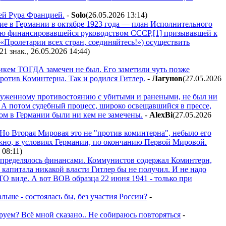
ей Рура Францией.
-
Solo
(26.05.2026 13:14
)
ние в Германии в октябре 1923 года — план Исполнительного
ью финансировавшейся руководством СССР,[1] призывавшей к
«Пролетарии всех стран, соединяйтесь!») осуществить
21 знак., 26.05.2026 14:44
)
икем ТОГДА замечен не был. Его заметили чуть позже
ротив Коминтерна. Так и родился Гитлер.
-
Лaгyнoв
(27.05.2026
ооруженному противостоянию с убитыми и ранеными, не был ни
? А потом судебный процесс, широко освещавшийся в прессе,
ом в Германии были ни кем не замечены.
-
AlexBi
(27.05.2026
 Но Вторая Мировая это не "против коминтерна", небыло его
но, в условиях Германии, по окончанию Первой Мировой.
 08:11
)
 определялось финансами. Коммунистов содержал Коминтерн,
о капитала никакой власти Гитлер бы не получил. И не надо
 виде. А вот ВОВ образца 22 июня 1941 - только при
льше - состоялась бы, без участия России?
-
ируем? Всё мной сказано.. Не собираюсь повторяться
-