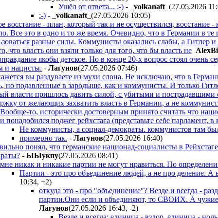
Ушёл от ответа... :-)
-
_volkanaft_
(27.05.2026 11
:-)
-
_volkanaft_
(27.05.2026 10:05
)
 восстание - план, который так и не осуществился, восстание - к
о. Все это в одно и то же время. Очевидно, что в Германии в те
зоваться разные силы. Коммунисты оказались слабы, а Гитлер и те
, что власть они взяли только для того, что бы власть не
AlexBi
 оправдание якобы детское. Но в конце 20-х вопрос стоял очень 
 и нацисты.
-
Лaгyнoв
(27.05.2026 07:46
)
ажется вы раздуваете из мухи слона. Не исключаю, что в Герман
ь, но подавленные в зародыше, как и коммунисты. И только Гитл
ый власти пришлось давить силой, с убитыми и пострадавшими с
ржку от желающих захватить власть в Германии, а не коммунист
Вообще-то, исторически достоверным принято считать что нац
и понадобился поджег рейхстага (представьте себе парламент, в 
Не коммунисты, а социал-демократы. коммунистов там был
примерно так.
-
Лaгyнoв
(27.05.2026 16:40
)
вильно понял, что германские национад-социалисты в Рейхстаге
краты?
-
ЫЫyкпy
(27.05.2026 08:41
)
мне никак и никакие партии не могут нравиться. По определени
Партии - это про объединение людей, а не про деление. А в
10:34
,
+2
)
откуда это - про "объединение"? Везде и всегда - раз
партии.Они если и объединяют, то СВОИХ. А чужие д
Лaгyнoв
(27.05.2026 16:43
,
-2
)
Везде и всегда: единица - вздор, единица - ноль