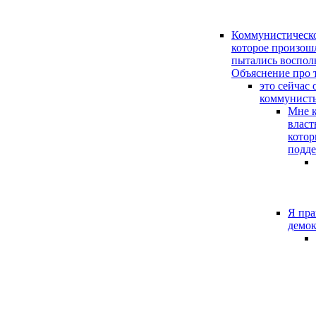
Коммунистическое
которое произошл
пытались восполь
Объяснение про то
это сейчас
коммунисты
Мне к
власт
котор
подде
Я пра
демо