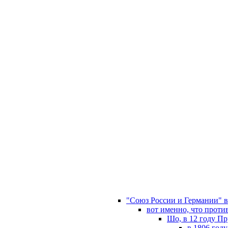
"Союз России и Германии" в 
вот именно, что проти
Шо, в 12 году Пр
в 1806 год