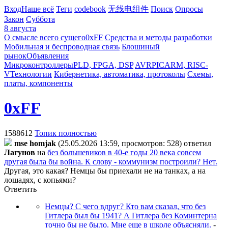
Вход
Наше всё
Теги
codebook
无线电组件
Поиск
Опросы
Закон
Суббота
8 августа
О смысле всего сущего
0xFF
Средства и методы разработки
Мобильная и беспроводная связь
Блошиный
рынок
Объявления
Микроконтроллеры
PLD, FPGA, DSP
AVR
PIC
ARM, RISC-
V
Технологии
Кибернетика, автоматика, протоколы
Схемы,
платы, компоненты
0xFF
1588612
Топик полностью
mse homjak
(25.05.2026 13:59, просмотров: 528)
ответил
Лaгyнoв
на
без большевиков в 40-е годы 20 века совсем
другая была бы война. К слову - коммунизм построили? Нет.
Другая, это какая? Немцы бы приехали не на танках, а на
лошадях, с копьями?
Ответить
Немцы? С чего вдруг? Кто вам сказал, что без
Гитлера был бы 1941? А Гитлера без Коминтерна
точно бы не было. Мне еще в школе объясняли.
-