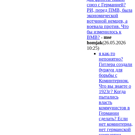
союз с Германией?
РИ, перед ПМВ, была
экономической
вотчиной немцев, а
воевала против. Что
бы изменилось к
ВМВ?
-
mse
homjak
(26.05.2026
10:25
)
я как-то
непонятно?
Гитлера создали
буржуи для
борьбы с
Коминтерном.
Что вы знаете о
1923г? Когда
пытались
власть
коммунистов в
Германии
сделать? Если
нет коминтерна,
нет германской
компартии,