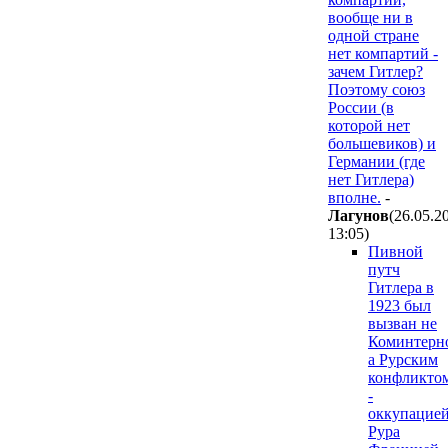
вообще ни в
одной стране
нет компартий -
зачем Гитлер?
Поэтому союз
России (в
которой нет
большевиков) и
Германии (где
нет Гитлера)
вполне.
-
Лaгyнoв
(26.05.2
13:05
)
Пивной
путч
Гитлера в
1923 был
вызван не
Коминтерн
а Рурским
конфликто
-
оккупацие
Рура