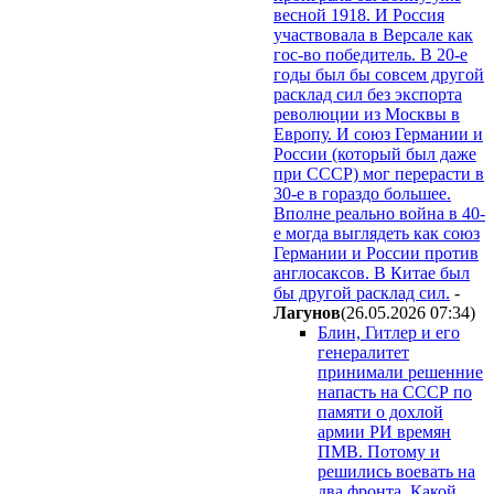
весной 1918. И Россия
участвовала в Версале как
гос-во победитель. В 20-е
годы был бы совсем другой
расклад сил без экспорта
революции из Москвы в
Европу. И союз Германии и
России (который был даже
при СССР) мог перерасти в
30-е в гораздо большее.
Вполне реально война в 40-
е могда выглядеть как союз
Германии и России против
англосаксов. В Китае был
бы другой расклад сил.
-
Лaгyнoв
(26.05.2026 07:34
)
Блин, Гитлер и его
генералитет
принимали решенние
напасть на СССР по
памяти о дохлой
армии РИ времян
ПМВ. Потому и
решились воевать на
два фронта. Какой