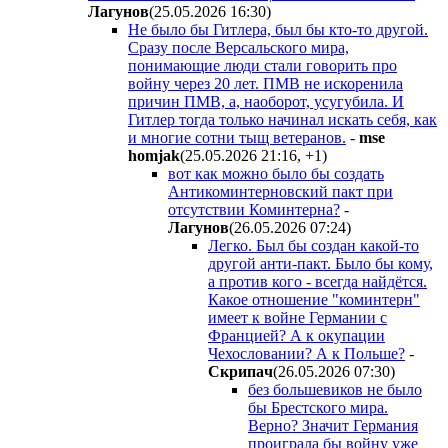
Лaгyнoв
(25.05.2026 16:30
)
Не было бы Гитлера, был бы кто-то другой.
Сразу после Версальского мира,
понимающие люди стали говорить про
войну через 20 лет. ПМВ не искоренила
причин ПМВ, а, наоборот, усугубила. И
Гитлер тогда только начинал искать себя, как
и многие сотни тыщ ветеранов.
-
mse
homjak
(25.05.2026 21:16
,
+1
)
вот как можно было бы создать
Антикоминтерновский пакт при
отсутствии Коминтерна?
-
Лaгyнoв
(26.05.2026 07:24
)
Легко. Был бы создан какой-то
другой анти-пакт. Было бы кому,
а против кого - всегда найдётся.
Какое отношение "коминтерн"
имеет к войне Германии с
Францией? А к окупации
Чехословании? А к Польше?
-
Cкpипaч
(26.05.2026 07:30
)
без большевиков не было
бы Брестского мира.
Верно? Значит Германия
проиграла бы войну уже