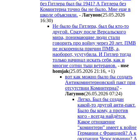
без Гитлера был бы 1941? А Гитлера без
Коминтерна точно бы не было. Мне еще в
школе объясняли.
-
Лaгyнoв
(25.05.2026
16:30
)
Не было бы Гитлера, был бы кто-то
другой. Сразу после Версальского
мира, понимающие люди стали
говорить про войну через 20 лет. ПМВ
не искоренила причин ПМВ, а,
наоборот, усугубила. И Гитлер тогда
только начинал искать себя, как и
многие сотни тыщ ветеранов.
-
mse
homjak
(25.05.2026 21:16
,
+1
)
вот как можно было бы создать
Антикоминтерновский пакт при
отсутствии Коминтерна?
-
Лaгyнoв
(26.05.2026 07:24
)
Легко. Был бы создан
какой-то другой анти-пакт.
Было бы кому, а против
кого - всегда найдётся.
Какое отношение
"коминтерн" имеет к войне
Германии с Францией? А к
окупации Чехословании? А