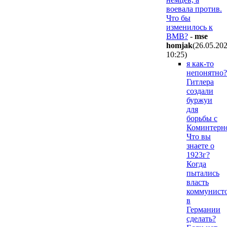
воевала против.
Что бы
изменилось к
ВМВ?
-
mse
homjak
(26.05.20
10:25
)
я как-то
непонятно?
Гитлера
создали
буржуи
для
борьбы с
Коминтерн
Что вы
знаете о
1923г?
Когда
пытались
власть
коммунист
в
Германии
сделать?