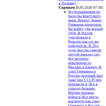
к Польше?
-
Cкpипaч
(26.05.2026 07:30
)
без большевиков не
было бы Брестского
мира. Верно? Значит
Германия проиграла
бы войну уже весной
1918. И Россия
участвовала в
Версале как гос-во
победитель. В 20-е
годы был бы совсем
другой расклад сил
без экспорта
революции из
Москвы в Европу. И
союз Германии и
России (который был
даже при СССР) мог
перерасти в 30-е в
гораздо большее.
Вполне реально
война в 40-е могда
выглядеть как союз
Германии и России