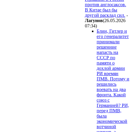
против англосаксов.
В Китае был бы
другой расклад сил.
-
Лaгyнoв
(26.05.2026
07:34
)
Блин, Гитлер и
его генералитет
принимали
решенние
напасть на
СССР по
памяти о
дохлой армии
РИ времян
ПМВ. Потому и
решились
воевать на два
фронта. Какой
союз с
Германией? РИ,
перед ПМВ,
была
экономической
вотчиной
немцев, а