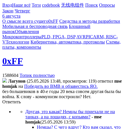
Вход
Наше всё
Теги
codebook
无线电组件
Поиск
Опросы
Закон
Четверг
6 августа
О смысле всего сущего
0xFF
Средства и методы разработки
Мобильная и беспроводная связь
Блошиный
рынок
Объявления
Микроконтроллеры
PLD, FPGA, DSP
AVR
PIC
ARM, RISC-
V
Технологии
Кибернетика, автоматика, протоколы
Схемы,
платы, компоненты
0xFF
1588604
Топик полностью
Лaгyнoв
(25.05.2026 13:48, просмотров: 119)
ответил
mse
homjak
на
Победить во ВМВ и обзавестись ЯО.
без большевиков в 40-е годы 20 века совсем другая была бы
война. К слову - коммунизм построили? Нет.
Ответить
Другая, это какая? Немцы бы приехали не на
танках, а на лошадях, с копьями?
-
mse
homjak
(25.05.2026 13:59
)
Немцы? С чего вдруг? Кто вам сказал, что