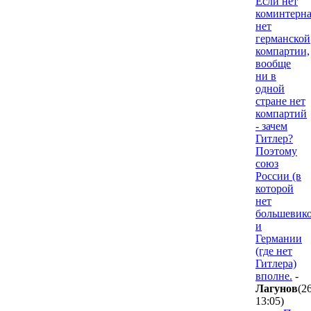
Если нет
коминтерна
нет
германской
компартии,
вообще
ни в
одной
стране нет
компартий
- зачем
Гитлер?
Поэтому
союз
России (в
которой
нет
большевико
и
Германии
(где нет
Гитлера)
вполне.
-
Лaгyнoв
(2
13:05
)