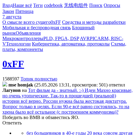
Вход
Наше всё
Теги
codebook
无线电组件
Поиск
Опросы
Закон
Пятница
7 августа
О смысле всего сущего
0xFF
Средства и методы разработки
Мобильная и беспроводная связь
Блошиный
рынок
Объявления
Микроконтроллеры
PLD, FPGA, DSP
AVR
PIC
ARM, RISC-
V
Технологии
Кибернетика, автоматика, протоколы
Схемы,
платы, компоненты
0xFF
1588597
Топик полностью
mse homjak
(25.05.2026 13:31, просмотров: 501)
ответил
Лaгyнoв
на
Тот фильм да - знатный. :-) Идеи Махно красивые,
но очень утопические. Так-то в прошедшей (реальной)
истории всё верно. России нужна была жестокая диктатура.
Вопрос только в целях. Если 90-е всё равно состоялись, то на
хрена было всё остальное (с построением коммунизма)?
Победить во ВМВ и обзавестись ЯО.
Ответить
без большевиков в 40-е годы 20 века совсем другая