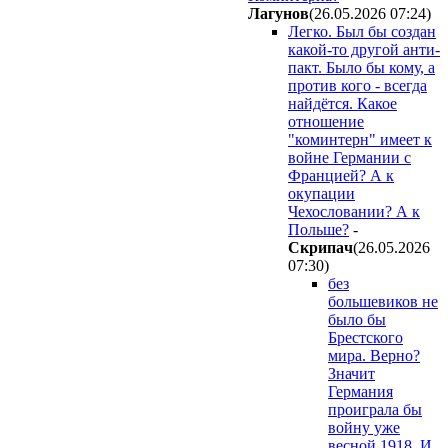
Лaгyнoв
(26.05.2026 07:24
)
Легко. Был бы создан
какой-то другой анти-
пакт. Было бы кому, а
против кого - всегда
найдётся. Какое
отношение
"коминтерн" имеет к
войне Германии с
Францией? А к
окупации
Чехословании? А к
Польше?
-
Cкpипaч
(26.05.2026
07:30
)
без
большевиков не
было бы
Брестского
мира. Верно?
Значит
Германия
проиграла бы
войну уже
весной 1918. И