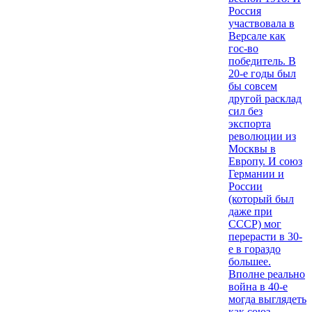
Россия
участвовала в
Версале как
гос-во
победитель. В
20-е годы был
бы совсем
другой расклад
сил без
экспорта
революции из
Москвы в
Европу. И союз
Германии и
России
(который был
даже при
СССР) мог
перерасти в 30-
е в гораздо
большее.
Вполне реально
война в 40-е
могда выглядеть
как союз