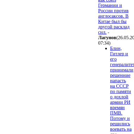
Германии и
России против
англосаксов. В
Китае был бы
другой расклад
сил.
-
Лaгyнoв
(26.05.2
07:34
)
Блин,
Гитлер и
его
генералите
принимали
решенние
напасть
на СССР
по памяти
о дохлой
армии РИ
времян
ПМВ.
Потому и
решились
воевать на