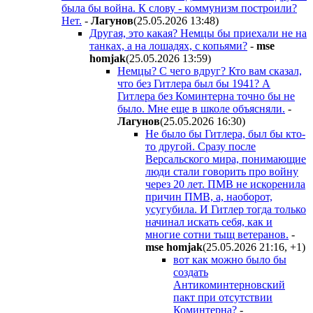
была бы война. К слову - коммунизм построили?
Нет.
-
Лaгyнoв
(25.05.2026 13:48
)
Другая, это какая? Немцы бы приехали не на
танках, а на лошадях, с копьями?
-
mse
homjak
(25.05.2026 13:59
)
Немцы? С чего вдруг? Кто вам сказал,
что без Гитлера был бы 1941? А
Гитлера без Коминтерна точно бы не
было. Мне еще в школе объясняли.
-
Лaгyнoв
(25.05.2026 16:30
)
Не было бы Гитлера, был бы кто-
то другой. Сразу после
Версальского мира, понимающие
люди стали говорить про войну
через 20 лет. ПМВ не искоренила
причин ПМВ, а, наоборот,
усугубила. И Гитлер тогда только
начинал искать себя, как и
многие сотни тыщ ветеранов.
-
mse homjak
(25.05.2026 21:16
,
+1
)
вот как можно было бы
создать
Антикоминтерновский
пакт при отсутствии
Коминтерна?
-