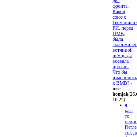
два
фронта.
Какой
союз с
Германией
РИ, перед
ПМВ,
была
экономичес
вотчиной
немцев, а
воевала
против.
Что бы
изменилось
к ВМВ?
-
mse
homjak
(26.
10:25
)
я
как-
то
непон
Гитле
созда