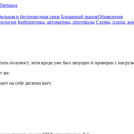
Пятница
ильная и беспроводная связь
Блошиный рынок
Объявления
нологии
Кибернетика, автоматика, протоколы
Схемы, платы, ко
ть полумост, хотя вроде уже был запущен и проверен с нагрузкой
т же.
ают на себе десятки ватт.