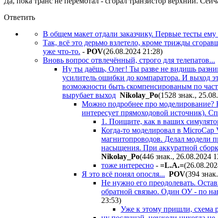
Да, пока транс не перемотал - сгорал транзистор верхний. Сейч
Ответить
В общем макет отдали заказчику. Первые тесты ему 
Так, всё это дерьмо взлетело, кроме трижды сгорав
уже что-то.
-
POV
(26.08.2024 21:28
)
Вновь вопрос отвлечённый, строго для телепатов...
Ну ты даёшь, Олег! Ты разве не видишь разн
усилитель ошибки до компаратора. И выход э
возможности быть скомпенсированым по часто
вырубает выход
Nikolay_Po
(1528 знак., 25.08
Можно подробнее про моделирование? Не
интересует прямоходовой источник). Сп
1. Поищите, как в ваших симулят
Когда-то моделировал в MicroCap
магнитопроводов. Делал модели пр
насыщения. При аккуратной сборке,
Nikolay_Po
(446 знак., 26.08.2024 1
тоже интересно
-
=L.A.=
(26.08.202
Я это всё понял опосля...
POV
(394 знак.
Не нужно его преодолевать. Остав
обратной связью. Один ОУ - по на
23:53
)
Уже к этому пришли, схема р
ну послушай, неужели никогда не 