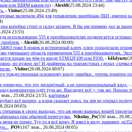
дным или ШИМ каким-то)
-
Alex68
(25.08.2024 23:44
)
ь.
-
Visitor
(25.08.2024 23:49
)
которые включали 494 для управления линейным ЛБП, именно как
4
)
 она копейки стоит и склад затарен. Я бы им премию дал за рац
8.2024 23:55
)
огда использование 555 в преобразователях подвергается острак
з проблем.
-
Alex68
(26.08.2024 00:00
)
4063 тоже 8 ножек и встроенный ключ, плюс понаделали огром
езко уменьшает область применения 555 в преобразователях. Эк
ается проще на чём-то вроде STM32F100 или F030.
-
ЫЫyкпy
(2
ожно, но нужно ли? И драйверы на транзисторах сделал, схемы
пели.
-
Visitor
(26.08.2024 00:07
)
 его тождественным основному входу ошибки.. теперь понятно п
се очевидно. что это дискретный, а не пропорциональный вход.
-
ход компаратора идёт туда же. Выглядит всё +- так же. Нахера э
 знак., 25.08.2024 23:55
,
картинка
)
рубает всё нахрен, а илим скипает цикл. ты зря не открыл полну
08.2024 00:03
)
ак спешишь в своих выходах, что аж мимо важных вещей прилета
рабатывал при обычной перегрузке.
Nikolay_Po
(550 знак., 26.08
ы меня не понял. Тут-то я всё вижу. Я имел в виду, наример, sg3
ун...
POV
(167 знак., 26.08.2024 00:05
)