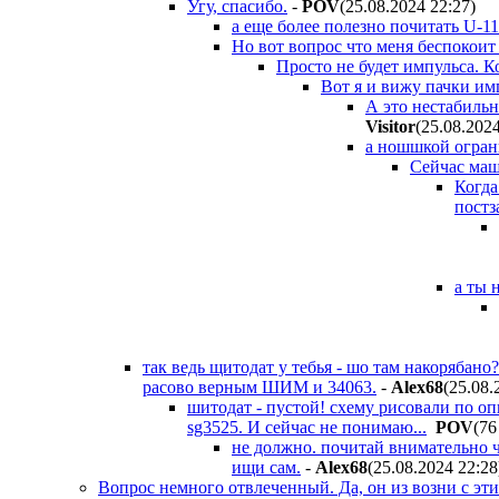
Угу, спасибо.
-
POV
(25.08.2024 22:27
)
а еще более полезно почитать U-1
Но вот вопрос что меня беспокоит 
Просто не будет импульса. К
Вот я и вижу пачки им
А это нестабильн
Visitor
(25.08.202
а ношшкой огран
Сейчас машу
Когда
постз
а ты 
так ведь щитодат у тебья - шо там накорябан
расово верным ШИМ и 34063.
-
Alex68
(25.08.
шитодат - пустой! схему рисовали по оп
sg3525. И сейчас не понимаю...
POV
(76
не должно. почитай внимательно ч
ищи сам.
-
Alex68
(25.08.2024 22:28
Вопрос немного отвлеченный. Да, он из возни с эти