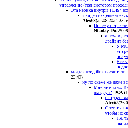
управление (транзистором прохо
Эта неонка внутри TL494 ест
я видел извращенцев, 
Alex68
(25.08.2024 23:5
Почему нет, если
Nikolay_Po
(25.0
а почему т
драйвит бе
У MC3
это р
получ
Все м
подос
увидев вход ilim, посчитали
23:49
)
ну по схеме же даже в
Мне не видно. Вы
шатдаун?
POV
(1
шатдаун вы
Alex68
(26.
Олег, ты т
чтобы не с
Не, т
шатда