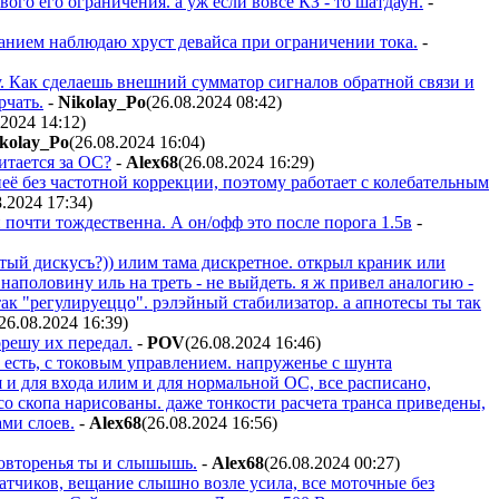
вого его ограничения. а уж если вовсе КЗ - то шатдаун.
-
ванием наблюдаю хруст девайса при ограничении тока.
-
у. Как сделаешь внешний сумматор сигналов обратной связи и
рчать.
-
Nikolay_Po
(26.08.2024 08:42
)
.2024 14:12
)
kolay_Po
(26.08.2024 16:04
)
читается за ОС?
-
Alex68
(26.08.2024 16:29
)
её без частотной коррекции, поэтому работает с колебательным
8.2024 17:34
)
почти тождественна. А он/офф это после порога 1.5в
-
отый дискусъ?)) илим тама дискретное. открыл краник или
наполовину иль на треть - не выйдеть. я ж привел аналогию -
так "регулируеццо". рэлэйный стабилизатор. а апнотесы ты так
26.08.2024 16:39
)
орешу их передал.
-
POV
(26.08.2024 16:46
)
 есть, с токовым управлением. напруженье с шунта
 и для входа илим и для нормальной ОС, все расписано,
со скопа нарисованы. даже тонкости расчета транса приведены,
ами слоев.
-
Alex68
(26.08.2024 16:56
)
повторенья ты и слышышь.
-
Alex68
(26.08.2024 00:27
)
атчиков, вещание слышно возле усила, все моточные без