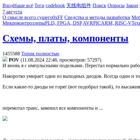
Вход
Наше всё
Теги
codebook
无线电组件
Поиск
Опросы
Закон
7 августа
О смысле всего сущего
0xFF
Средства и методы разработки
Моб
Микроконтроллеры
PLD, FPGA, DSP
AVR
PIC
ARM, RISC-V
Тех
Схемы, платы, компоненты
1455588
Топик полностью
POV
(11.08.2024 22:48, просмотров: 57297)
И вновь я с импульсными поделками. Перестал нормально работа
Накоротко умирает один из выходных диодов. Всегда один и то
Если какие-то диоды не горят (вот подобрал такой), то высажив
перемотал транс, заменил все компоненты и ...