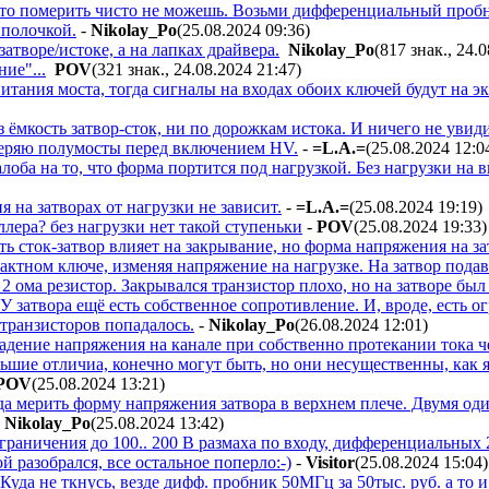
сто померить чисто не можешь. Возьми дифференциальный проб
 полочкой.
-
Nikolay_Po
(25.08.2024 09:36
)
атворе/истоке, а на лапках драйвера.
Nikolay_Po
(817 знак., 24.
ние"...
POV
(321 знак., 24.08.2024 21:47
)
тания моста, тогда сигналы на входах обоих ключей будут на эк
ез ёмкость затвор-сток, ни по дорожкам истока. И ничего не увиди
оверяю полумосты перед включением HV.
-
=L.A.=
(25.08.2024 12:0
оба на то, что форма портится под нагрузкой. Без нагрузки на в
 на затворах от нагрузки не зависит.
-
=L.A.=
(25.08.2024 19:19
)
ллера? без нагрузки нет такой ступеньки
-
POV
(25.08.2024 19:33
)
ть сток-затвор влияет на закрывание, но форма напряжения на 
актном ключе, изменяя напряжение на нагрузке. На затвор пода
 2 ома резистор. Закрывался транзистор плохо, но на затворе бы
У затвора ещё есть собственное сопротивление. И, вроде, есть 
транзисторов попадалось.
-
Nikolay_Po
(26.08.2024 12:01
)
падение напряжения на канале при собственно протекании тока че
ьшие отличиа, конечно могут быть, но они несущественны, как 
POV
(25.08.2024 13:21
)
да мерить форму напряжения затвора в верхнем плече. Двумя 
-
Nikolay_Po
(25.08.2024 13:42
)
граничения до 100.. 200 В размаха по входу, дифференциальных 2
ой разобрался, все остальное поперло:-)
-
Visitor
(25.08.2024 15:04
)
Куда не ткнусь, везде дифф. пробник 50МГц за 50тыс. руб. а то 