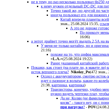
не в тему, но раз несколько пользовал tlp250 
к нему нужен отдельный DC-DC для пита
Точно такой же, но другой по част
иногда пользовал его для нижних к
Китай впереди планеты всей!
знак., 25.08.2024 15:35
,
ссыл
А это не дороже готов
По приколу меньш
16:06
)
а энтот драйвет точно могёт выдать 2,5А на 
У меня не только китайец, но и оригинал
21:16
)
похоже на то, что цифра максимал
=L.A.=
(25.08.2024 19:22
)
Ранее указанный китайский работа
Покажи, как стоит (на плате ли, в макете ли
исток верхнего плеча?
Nikolay_Po
(472 знак.,
Осцил с аккумулятором, смотрю исток-за
идет о разнице в вольты, какие-то коле
21:38
,
картинка
,
картинка
)
Транзисторы, конечно, удобно меня
нужно видеть чертежи плат, чтобы
Да не, Колян (не фамильярно?
косяк" - такого нет, он с по
при нагрузке
?
-
POV
(24.08.