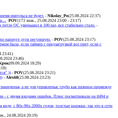
время импульса не будет.
-
Nikolay_Po
(25.08.2024 22:37
)
....
POV
(173 знак., 25.08.2024 23:00 - 23:17
)
 петле ОС уменьшил в 100 раз, все стабильно стало.
-
 по напруге дути регулирую.
-
POV
(25.08.2024 23:17
)
ом была, если таймер с предзагрузкой все прет, если с
4 23:41
)
08.2024 23:46
)
Kpoк
(09.09.2024 18:29
)
:18
)
ся" ))
-
POV
(25.08.2024 23:21
)
))
-
Alex68
(25.08.2024 23:23
)
раниченья, а не для управленья. грубо как разница промежду
ли - с двумя входами ошибок. Плюс посматривали на tl494 и
виде, с 80х-90х-2000х годов, толстые книжки. так что в сети
ак., 24.08.2024 20:19
)