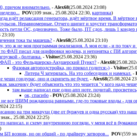
10, причом внимательно.
-
Alex68
(25.08.2024 23:08
)
неделю...
POV
(109 знак., 25.08.2024 22:30
,
картинка
)
огда идёт релаксация генератора, идёт мёртвое время. В мёртвое 
пульсов. Неравномерные. Отчего шипит и хрустит трансформатор
ость петли ОС, однозначно. Тоже было, ПТ сдох, лишь 1 кондер в
4 23:10
)
ичения тока ты машешь?
-
Alex68
(25.08.2024 23:10
)
, это ж не моя программая реализация. А моя если - и по току и
 то ФАП писал для оцифровки модема, и непонятка с ПИ алгоритм
агрузкой - болтанка.
-
Visitor
(25.08.2024 23:36
)
ФАП - это Фельдшерско-Акушерский Пункт?
-
Alex68
(25.08.202
Фазовая автоподстройка, но прикол годится:-)
-
Visitor
(25.
Литера Ч затерялась. На это собеседник и намекал.
-
не чеши гондурас, оно и скрипеть не будет.
-
Alex68
(25.08.2024 23
как заказчику будет объяснить что это чешется "у кого надо чешет
там выше написал еще одно апп ноте. почитай. просветись
ок, спасибо
-
POV
(25.08.2024 23:24
)
о? не все ШИМ рождаюцца равными. где-то токовые входы - для ог
2024 22:15
)
исанию на три микрухи (две от буржуев и одна русская) что наш
 знак., 25.08.2024 22:25
)
то написал. и схему внутреннюю погляди. у меня всё в бумажном 
)
м БП возник, но он общий - по драйверу затворов...
POV
(559 зн