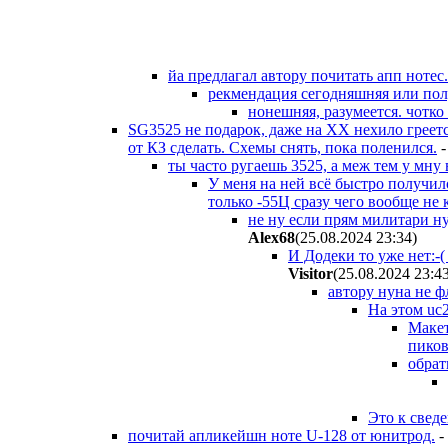
йа предлагал автору почитать апп нотес.
рекмендация сегодняшняя или пол
нонешняя, разумеется. чотко
SG3525 не подарок, даже на ХХ нехило греет
от КЗ сделать. Схемы снять, пока поленился.
ты часто ругаешь 3525, а меж тем у мну
У меня на ней всё быстро получило
только -55Ц сразу чего вообще не к
не ну если прям милитари ну
Alex68
(25.08.2024 23:34
)
И Додеки то уже нет:-
Visitor
(25.08.2024 23:4
автору нуна не ф
На этом uc2
Макет
пиков
обрат
Это к свед
почитай апликейшн ноте U-128 от юнитрод.
-