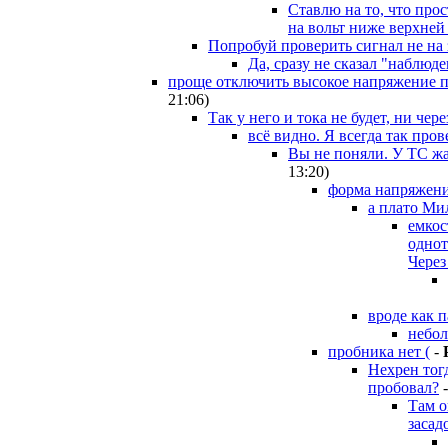
Ставлю на то, что про
на вольт ниже верхней
Попробуй проверить сигнал не на з
Да, сразу не сказал "наблюде
проще отключить высокое напряжение пи
21:06
)
Так у него и тока не будет, ни чер
всё видно. Я всегда так пр
Вы не поняли. У ТС жал
13:20
)
форма напряжения
а плато Ми
емкос
однот
Через
вроде как 
небол
пробника нет (
-
Нехрен тог
пробовал?
Там о
засад