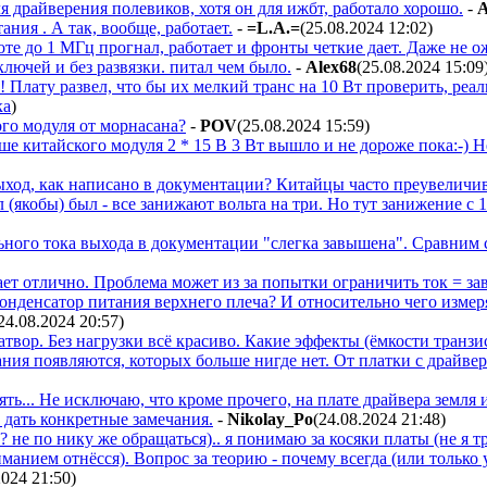
для драйверения полевиков, хотя он для ижбт, работало хорошо.
-
A
ния . А так, вообще, работает.
-
=L.A.=
(25.08.2024 12:02
)
оте до 1 МГц прогнал, работает и фронты четкие дает. Даже не о
лючей и без развязки. питал чем было.
-
Alex68
(25.08.2024 15:09
 Плату развел, что бы их мелкий транс на 10 Вт проверить, реал
ка
)
ого модуля от морнасана?
-
POV
(25.08.2024 15:59
)
е китайского модуля 2 * 15 В 3 Вт вышло и не дороже пока:-) Не
выход, как написано в документации? Китайцы часто преувеличи
 (якобы) был - все занижают вольта на три. Но тут занижение с 15
ьного тока выхода в документации "слегка завышена". Сравним 
ет отлично. Проблема может из за попытки ограничить ток = за
) конденсатор питания верхнего плеча? И относительно чего из
 24.08.2024 20:57
)
твор. Без нагрузки всё красиво. Какие эффекты (ёмкости транзи
бания появляются, которых больше нигде нет. От платки с драйвер
ть... Не исключаю, что кроме прочего, на плате драйвера земля
 дать конкретные замечания.
-
Nikolay_Po
(24.08.2024 21:48
)
 не по нику же обращаться).. я понимаю за косяки платы (не я т
ниманием отнёсся). Вопрос за теорию - почему всегда (или только 
2024 21:50
)