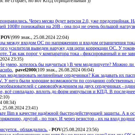
ас не сгорает, но вот КПД отрицательный ))
понравились. Через месяц будет версия 2.0, уже предсерийная. 
шей 100Вт понижайки на 20В - она под не очень большой нагрузк
POV
(999 знак., 25.08.2024 22:04
)
ицы между входом ОС по напряжению и входом ограничения тока
того усилителя выведен наружу для цепи коррекции ОС. У токов
те. Так как порог у компаратора тока - фиксированный и не з
.2024 23:35
)
 умею, хотелось бы научиться ) В чем моделируете? Можно ли 
асибо.
pavel2000
(109 знак., 26.08.2024 06:04
)
орах моделировать нелинейные сердечники? Как задавать их пас
 V. У него были хорошие возможности по созданию собственных 
еобразователей с самовозбуждением на двух сердечниках - один
 всё совпадало, вплоть до форм импульсов и КПД. В последнее вр
2:10
)
4 08:34
)
, 25.08.2024 23:41
)
ьте Ilim в качестве надёжной быстродействующей защиты. А в 
пряжению, другой - по току. И через резистор - их на вход родн
исуется.. облаждались.
-
POV
(25.08.2024 23:56
)
делал лабораторник или хотя бы не видел его схем? там два ОУ,