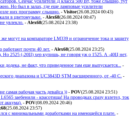
саторов. Сейчас усилители Д класса 500 Вт, тоже слышно, тут
но. Но был в залах, где еще ламповые усилители
озле них программу слышно.
-
Visitor
(26.08.2024 00:43
)
кали в цветомузыке.
-
Alex68
(26.08.2024 00:47
)
 не увлекло.
-
Alex68
(25.08.2024 23:38
)
ы же могут на компараторе LM339 и ограничение тока и защиту
о работают почти 40 лет.
-
Alex68
(25.08.2024 23:25
)
 Но 2525 (-20Ц) хер купишь, не говоря уж о 1525. А -40Ц нет,
и додека, не факт, что приведенное там еще выпускается...
-
рческого диапазона и UC3843D STM расширенного, от -40 С.
-
е самая рабочая часть девайса ))
-
POV
(25.08.2024 23:51
)
 L6565 заебенили - красотища! На проводках сразу взлетел, ток
от аккума).
-
POV
(08.09.2024 20:46
)
x68
(25.08.2024 23:57
)
шился с минимальными доработками на имеющейся плате.
-