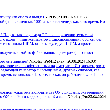
Напишу как оно там выйдет.
-
POV
(29.08.2024 19:07
)
ой (из положенных 100) затыкается чеперз какое-то время. Но
? Подсказываю: у входа ОС по напряжению, есть свой
ого входа - лишь компаратор с фиксированным порогом, без
ависит от пилы ШИМ, он не модулирует ШИМ, а просто
получить какой-то файл с вашим примером (в частности
портные данные?
Nikolay_Po
(412 знак., 26.08.2024 16:03
)
компонентов с собственными параметрами. И транзисторов, и
 задающий генератор с насыщением, другой - силовой, без
емя, использовал LTspice, так как он работает в wine Linux.
основной усилитель включите два ОУ с диодами, охваченными
ого ОУ ошибки и коррекцию на нём же.
-
Nikolay_Po
(25.08.2024
 по току и напряжению, их выходы через диоды идут на