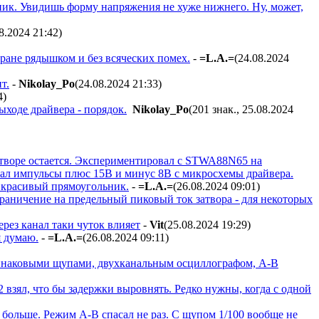
ник. Увидишь форму напряжения не хуже нижнего. Ну, может,
08.2024 21:42
)
ране рядышком и без всяческих помех.
-
=L.A.=
(24.08.2024
т.
-
Nikolay_Po
(24.08.2024 21:33
)
4
)
ыходе драйвера - порядок.
Nikolay_Po
(201 знак., 25.08.2024
затворе остается. Экспериментировал c STWA88N65 на
вал импульсы плюс 15В и минус 8В с микросхемы драйвера.
л красивый прямоугольник.
-
=L.A.=
(26.08.2024 09:01
)
ограничение на предельный пиковый ток затвора - для некоторых
рез канал таки чуток влияет
-
Vit
(25.08.2024 19:29
)
я думаю.
-
=L.A.=
(26.08.2024 09:11
)
одинаковыми щупами, двухканальным осциллографом, A-B
 взял, что бы задержки выровнять. Редко нужны, когда с одной
и больше. Режим A-B спасал не раз. С щупом 1/100 вообще не