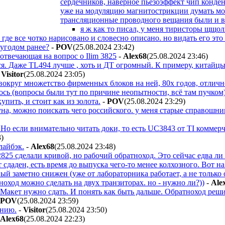
сердечников, наверное пьезоэффект чип конден
уже на модуляцию магнитострикции думать мож
трансляционные проводного вещания были и в
я ж как то писал, у меня тиристоры щщол
 где все чотко нарисовано и словесно описано. но видать его это
угодом ранее?
-
POV
(25.08.2024 23:42
)
 отвечающая на вопрос о Ilim 3825
-
Alex68
(25.08.2024 23:46
)
ся. Даже TL494 лучше , хоть и ДТ огромный. К примеру, китайц
-
Visitor
(25.08.2024 23:05
)
 вокруг множетство фирменных блоков на ней, 80х годов, отличн
сь (вопросы были тут по причине неопытности, всё там пучком).
упить, и стоит как из золота.
-
POV
(25.08.2024 23:29
)
на, можно поискать чего российского. у меня старые справошник
( Но если внимательно читать доки, то есть UC3843 от TI комме
3
)
лайбэк.
-
Alex68
(25.08.2024 23:48
)
825 сделали кривой, но рабочий обратноход. Это сейчас едва ли н
 сдаден, есть время до выпуска чего-то менее колхозного. Вот на
ый заметно снижен (уже от лабораторника работает, а не только 
ноход можно сделать на двух транзиторах. но - нужно ли?))
-
Ale
Макет нужно сдать. И понять как быть дальше. Обратноход ре
POV
(25.08.2024 23:59
)
ению.
-
Visitor
(25.08.2024 23:50
)
Alex68
(25.08.2024 22:23
)