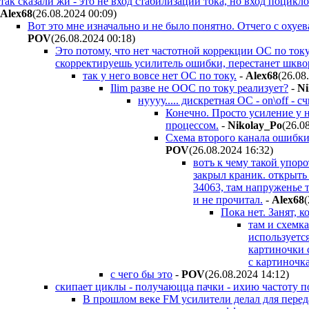
так сказали жи - это не вход стабилизации тока, но вход поцикло
Alex68
(26.08.2024 00:09
)
Вот это мне изначально и не было понятно. Отчего с охуе
POV
(26.08.2024 00:18
)
Это потому, что нет частотной коррекции ОС по ток
скорректируешь усилитель ошибки, перестанет шкво
так у него вовсе нет ОС по току.
-
Alex68
(26.08
Ilim разве не ООС по току реализует?
-
Ni
нуууу..... дискретная ОС - on\off - с
Конечно. Просто усиление у н
процессом.
-
Nikolay_Po
(26.0
Схема второго канала ошибки 
POV
(26.08.2024 16:32
)
вотъ к чему такой упор
закрыл краник. открыть 
34063, там напруженье 
и не прочитал.
-
Alex68
(
Пока нет. Занят, к
там и схемка
используется
картиночки 
с картиночк
с чего бы это
-
POV
(26.08.2024 14:12
)
скипает циклы - получаюцца пачки - ихию частоту 
В прошлом веке FM усилители делал для перед