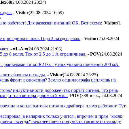
lex68
(24.08.2024 23:34
)
жидал.
-
Visitor
(25.08.2024 16:59
)
)
ьно работает! Для развязки питаний ОК. Вот схема:
Visitor
(1
 пригодилось пока. Года 3 назад сделал.
-
Visitor
(25.08.2024
вают.
-
=L.A.=
(24.08.2024 21:03
)
 до 8 вольт. Ток от 2,5 до 1 А ограничивал.
-
POV
(24.08.2024
с драйверами типа IR21xx - у них указано примерно 200 мА.
-
валить фронты и спады.
-
Visitor
(24.08.2024 23:25
)
меряешь фронт включения? Землю осциллографа цепляешь на
стора? индуктивности дорожее) так портят сигнал, что речь
ом до транзистора дорожка 5 мм...
POV
(388 знак., 24.08.2024
 изрезана и конденсаторы питания драйвера плохо работают. Тут
рассировал, а напарник только учится.. впрочем и прям "косяк-
у меня - всегда?) верхнее плечо полумоста грязное по затвору