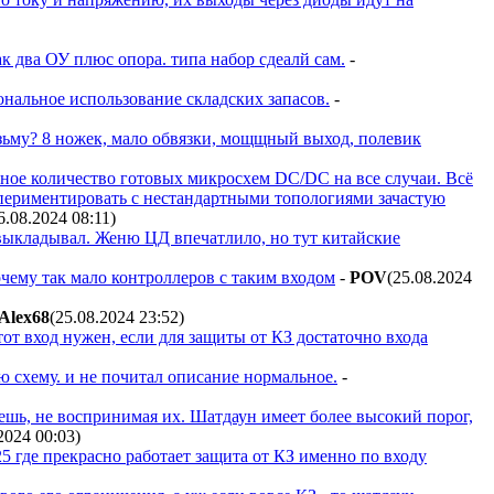
 два ОУ плюс опора. типа набор сдеалй сам.
-
иональное использование складских запасов.
-
изьму? 8 ножек, мало обвязки, мощщный выход, полевик
ное количество готовых микросхем DC/DC на все случаи. Всё
спериментировать с нестандартными топологиями зачастую
6.08.2024 08:11
)
 выкладывал. Женю ЦД впечатлило, но тут китайские
очему так мало контроллеров с таким входом
-
POV
(25.08.2024
Alex68
(25.08.2024 23:52
)
тот вход нужен, если для защиты от КЗ достаточно входа
ю схему. и не почитал описание нормальное.
-
ешь, не воспринимая их. Шатдаун имеет более высокий порог,
.2024 00:03
)
525 где прекрасно работает защита от КЗ именно по входу